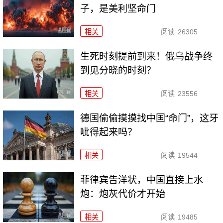
子，是美利坚命门
相关
阅读
26305
生死时刻提前到来！俄乌战争终
到见分晓的时刻？
相关
阅读
23556
德国偷偷摸摸找中国“命门”，这牙
呲得起来吗？
相关
阅读
19544
菲律宾告洋状，中国直接上水
炮：炮灰代价才开始
相关
阅读
19485