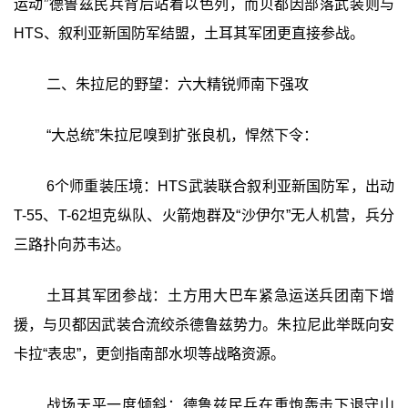
运动”德鲁兹民兵背后站着以色列，而贝都因部落武装则与
HTS、叙利亚新国防军结盟，土耳其军团更直接参战。
二、朱拉尼的野望：六大精锐师南下强攻
“大总统”朱拉尼嗅到扩张良机，悍然下令：
6个师重装压境：HTS武装联合叙利亚新国防军，出动
T-55、T-62坦克纵队、火箭炮群及“沙伊尔”无人机营，兵分
三路扑向苏韦达。
土耳其军团参战：土方用大巴车紧急运送兵团南下增
援，与贝都因武装合流绞杀德鲁兹势力。朱拉尼此举既向安
卡拉“表忠”，更剑指南部水坝等战略资源。
战场天平一度倾斜：德鲁兹民兵在重炮轰击下退守山