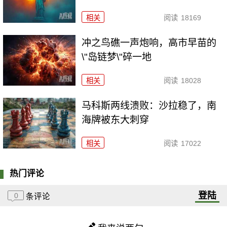
相关
阅读
18169
冲之鸟礁一声炮响，高市早苗的
\"岛链梦\"碎一地
相关
阅读
18028
马科斯两线溃败：沙拉稳了，南
海牌被东大刺穿
相关
阅读
17022
热门评论
登陆
0
条评论