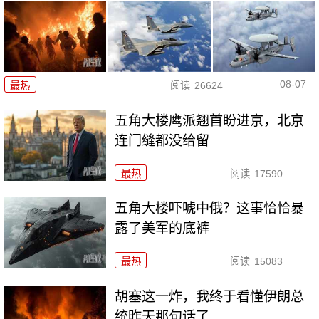
08-07
最热
阅读
26624
五角大楼鹰派翘首盼进京，北京
连门缝都没给留
最热
阅读
17590
五角大楼吓唬中俄？这事恰恰暴
露了美军的底裤
最热
阅读
15083
胡塞这一炸，我终于看懂伊朗总
统昨天那句话了