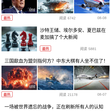
08-08
最热
阅读
6742
沙特王储、埃尔多安、夏巴兹在
麦加搞了个大新闻
最热
阅读
5881
三国歃血为盟剑指何方？中东大棋有人坐不住了！
08-07
最热
阅读
21178
一场被世界遗忘的战争，正在刷新所有人的认知