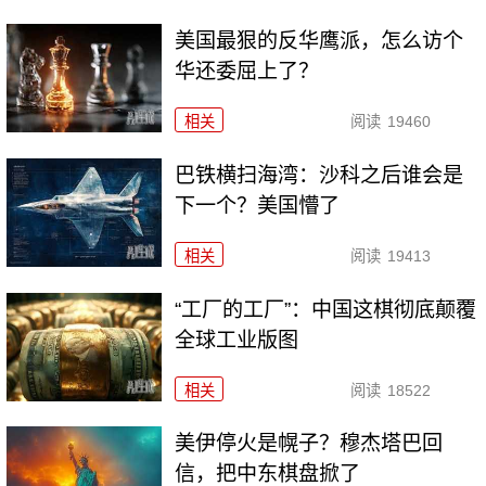
美国最狠的反华鹰派，怎么访个
华还委屈上了？
相关
阅读
19460
巴铁横扫海湾：沙科之后谁会是
下一个？美国懵了
相关
阅读
19413
“工厂的工厂”：中国这棋彻底颠覆
全球工业版图
相关
阅读
18522
美伊停火是幌子？穆杰塔巴回
信，把中东棋盘掀了