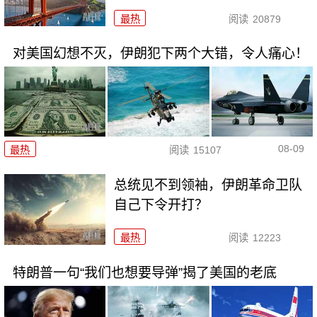
最热
阅读
20879
对美国幻想不灭，伊朗犯下两个大错，令人痛心！
08-09
最热
阅读
15107
总统见不到领袖，伊朗革命卫队
自己下令开打？
最热
阅读
12223
特朗普一句“我们也想要导弹”揭了美国的老底