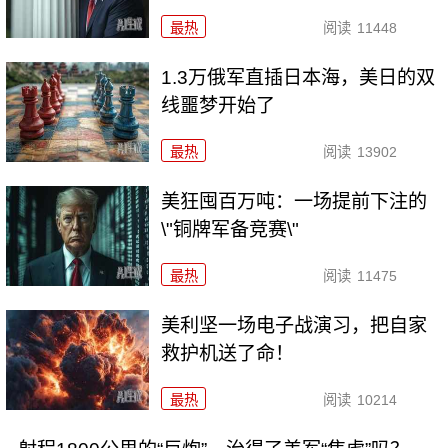
最热
阅读
11448
1.3万俄军直插日本海，美日的双
线噩梦开始了
最热
阅读
13902
美狂囤百万吨：一场提前下注的
\"铜牌军备竞赛\"
最热
阅读
11475
美利坚一场电子战演习，把自家
救护机送了命！
最热
阅读
10214