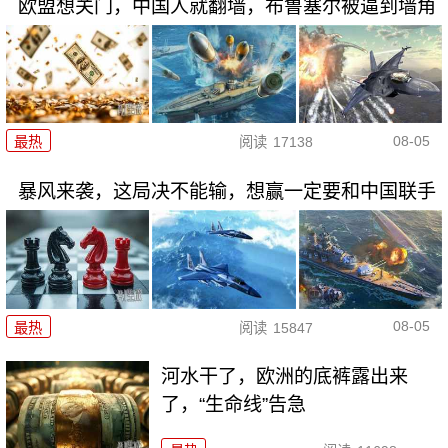
欧盟想关门，中国人就翻墙，布鲁塞尔被逼到墙角
08-05
最热
阅读
17138
暴风来袭，这局决不能输，想赢一定要和中国联手
08-05
最热
阅读
15847
河水干了，欧洲的底裤露出来
了，“生命线”告急