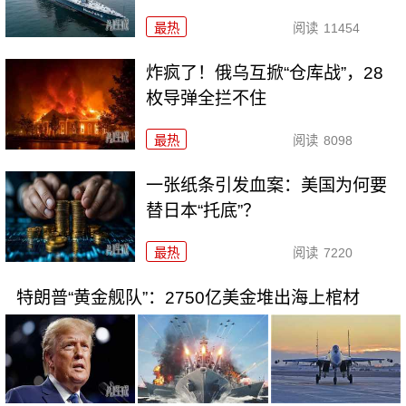
最热
阅读
11454
炸疯了！俄乌互掀“仓库战”，28
枚导弹全拦不住
最热
阅读
8098
一张纸条引发血案：美国为何要
替日本“托底”？
最热
阅读
7220
特朗普“黄金舰队”：2750亿美金堆出海上棺材