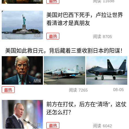
最热
阅读
11698
美国对巴西下死手，卢拉让世界
看清谁才是真朋友
最热
阅读
8705
美国如此救日元，背后藏着三重收割日本的阳谋！
08-05
最热
阅读
7265
前方在打仗，后方在“清场”，这仗
还怎么打？
最热
阅读
6042