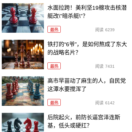
水面拉跨！美利坚19艘攻击核潜
艇改\"暗杀艇\"？
最热
阅读
6239
铁打的“6爷”，是如何熬成了东大
的战略名片？
最热
阅读
7431
高市早苗动了麻生的人，自民党
这潭水要搅浑了
最热
阅读
6142
后院起火，前防长逼宫泽连斯
基，低头或硬扛？