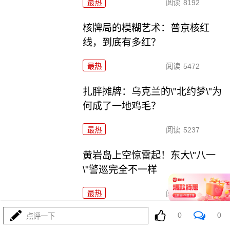
最热
阅读
8192
核牌局的模糊艺术：普京核红
线，到底有多红？
最热
阅读
5472
扎胖摊牌：乌克兰的\"北约梦\"为
何成了一地鸡毛？
最热
阅读
5237
黄岩岛上空惊雷起！东大\"八一
\"警巡完全不一样
最热
阅读
16207
0
0
点评一下
刚刚，普京被逼亮出底牌！俄罗