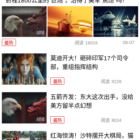
射程1800公里的“巨炮”，治得了美军“焦虑”吗？
08-07
最热
阅读
16016
莫迪开大！砸碎印军17个司令
部，重组指挥结构
最热
阅读
9228
五箭齐发：东大这次出手，没给
美方留半点幻想
最热
阅读
8024
红海惊涛！沙特摆开大棋局，猫