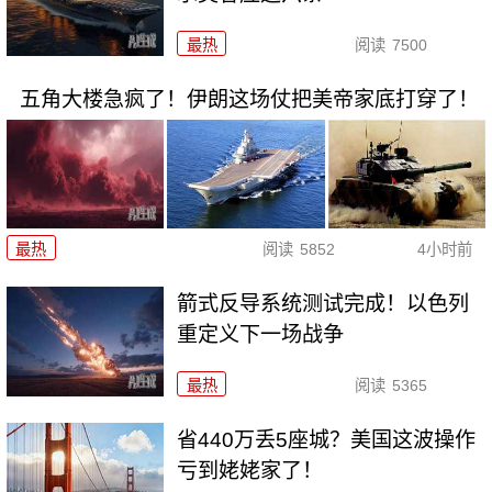
最热
阅读
7500
五角大楼急疯了！伊朗这场仗把美帝家底打穿了！
最热
阅读
5852
4小时前
箭式反导系统测试完成！以色列
重定义下一场战争
最热
阅读
5365
省440万丢5座城？美国这波操作
亏到姥姥家了！