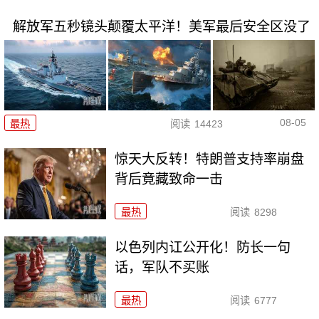
解放军五秒镜头颠覆太平洋！美军最后安全区没了
08-05
最热
阅读
14423
惊天大反转！特朗普支持率崩盘
背后竟藏致命一击
最热
阅读
8298
以色列内讧公开化！防长一句
话，军队不买账
最热
阅读
6777