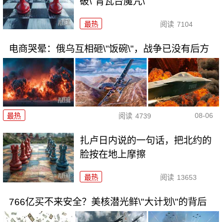
破\"青瓦台魔咒\"
最热
阅读
7104
电商哭晕：俄乌互相砸\"饭碗\"，战争已没有后方
08-06
最热
阅读
4739
扎卢日内说的一句话，把北约的
脸按在地上摩擦
最热
阅读
13653
766亿买不来安全？美核潜光鲜\"大计划\"的背后