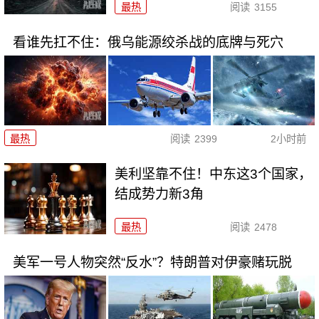
最热
阅读
3155
看谁先扛不住：俄乌能源绞杀战的底牌与死穴
最热
阅读
2399
2小时前
美利坚靠不住！中东这3个国家，
结成势力新3角
最热
阅读
2478
美军一号人物突然“反水”？特朗普对伊豪赌玩脱