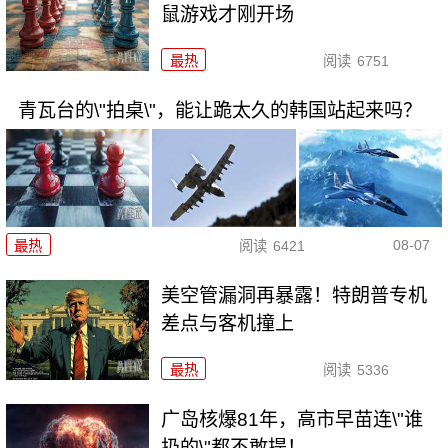
鼠游戏才刚开场
最热
阅读
6751
青瓦台的\"拍桌\"，能让跪太久的韩国站起来吗？
08-07
最热
阅读
6421
美空管漏洞再暴露！特朗普专机
差点与客机撞上
最热
阅读
5336
广岛核爆81年，高市早苗连\"谁
扔的\"都不敢提！