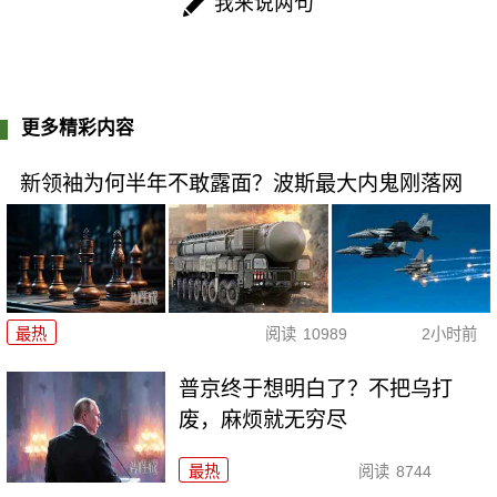
我来说两句
更多精彩内容
新领袖为何半年不敢露面？波斯最大内鬼刚落网
最热
阅读
10989
2小时前
普京终于想明白了？不把乌打
废，麻烦就无穷尽
最热
阅读
8744