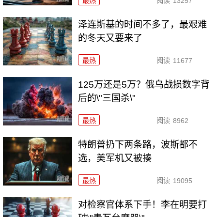
最热
阅读
13257
泽连斯基的时间不多了，最艰难
的冬天又要来了
最热
阅读
11677
125万还是5万？俄乌战损数字背
后的\"三国杀\"
最热
阅读
8962
特朗普扔下两条路，波斯都不
选，美军机又被揍
最热
阅读
19095
对检察官体系下手！李在明要打