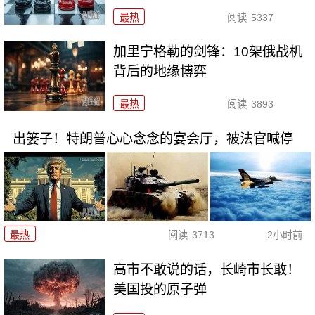
最热
阅读
5337
加里宁格勒的剑锋：10架俄战机
背后的地缘博弈
最热
阅读
3893
出篓子！特朗普心心念念的宴会厅，被法官喊停
最热
阅读
3713
2小时前
高市不敢说的话，长崎市长敢！
美国投的原子弹