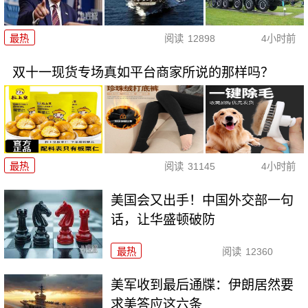
最热
阅读
12898
4小时前
双十一现货专场真如平台商家所说的那样吗？
最热
阅读
31145
4小时前
美国会又出手！中国外交部一句
话，让华盛顿破防
最热
阅读
12360
美军收到最后通牒：伊朗居然要
求美答应这六条