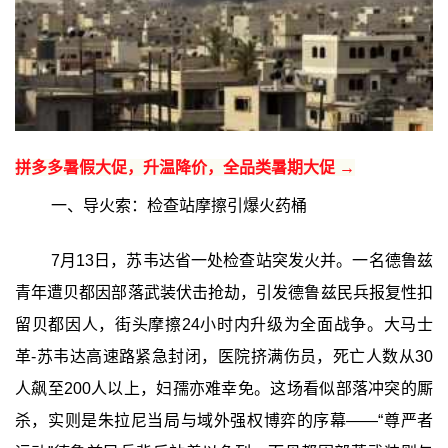
拼多多暑假大促，升温降价，全品类暑期大促 →
一、导火索：检查站摩擦引爆火药桶
7月13日，苏韦达省一处检查站突发火并。一名德鲁兹
青年遭贝都因部落武装伏击抢劫，引发德鲁兹民兵报复性扣
留贝都因人，街头摩擦24小时内升级为全面战争。大马士
革-苏韦达高速路紧急封闭，医院挤满伤员，死亡人数从30
人飙至200人以上，妇孺亦难幸免。这场看似部落冲突的厮
杀，实则是朱拉尼当局与域外强权博弈的序幕——“尊严者