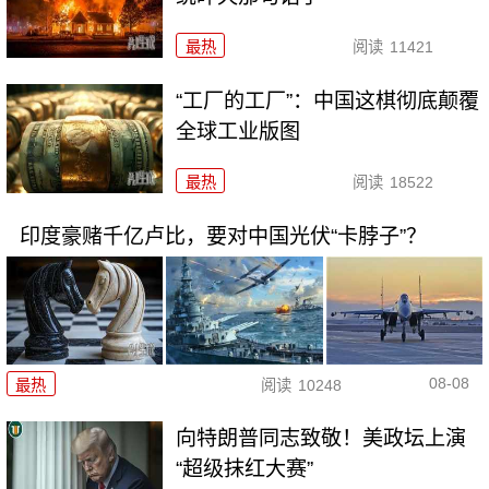
最热
阅读
11421
“工厂的工厂”：中国这棋彻底颠覆
全球工业版图
最热
阅读
18522
印度豪赌千亿卢比，要对中国光伏“卡脖子”？
08-08
最热
阅读
10248
向特朗普同志致敬！美政坛上演
“超级抹红大赛”