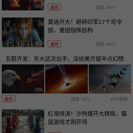
最热
阅读
4347
莫迪开大！砸碎印军17个司令
部，重组指挥结构
最热
阅读
5042
五箭齐发：东大这次出手，没给美方留半点幻想
最热
阅读
3371
40分钟前
红海惊涛！沙特摆开大棋局，猫
鼠游戏才刚开场