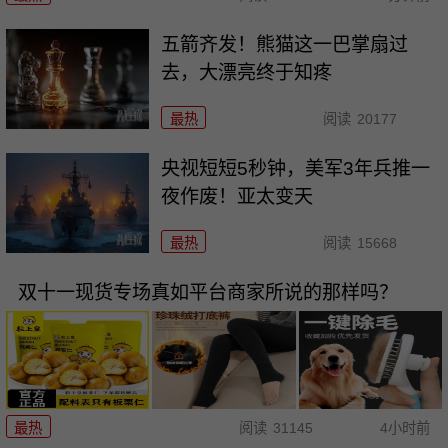
五箭齐发！熊猫这一巴掌扇过
去，大漂亮终于知疼
最热
阅读
20177
央视短短5秒钟，美军3年兵推一
夜作废！亚太变天
最热
阅读
15668
双十一现货专场真如平台商家所说的那样吗？
最热
阅读
31145
4小时前