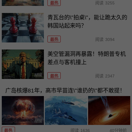
最热
阅读
3255
青瓦台的\"拍桌\"，能让跪太久的
韩国站起来吗？
最热
阅读
3094
美空管漏洞再暴露！特朗普专机
差点与客机撞上
最热
阅读
2347
广岛核爆81年，高市早苗连\"谁扔的\"都不敢提！
最热
阅读
1636
40分钟前