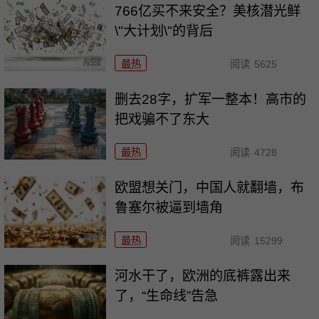
766亿买不来安全？美核潜光鲜
\"大计划\"的背后
最热
阅读
5625
删去28字，扩军一整本！高市的
把戏骗不了东大
最热
阅读
4728
欧盟想关门，中国人就翻墙，布
鲁塞尔被逼到墙角
最热
阅读
15299
河水干了，欧洲的底裤露出来
了，“生命线”告急