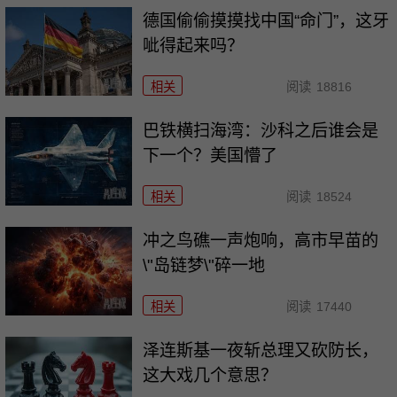
德国偷偷摸摸找中国“命门”，这牙
呲得起来吗？
相关
阅读
18816
巴铁横扫海湾：沙科之后谁会是
下一个？美国懵了
相关
阅读
18524
冲之鸟礁一声炮响，高市早苗的
\"岛链梦\"碎一地
相关
阅读
17440
泽连斯基一夜斩总理又砍防长，
这大戏几个意思？