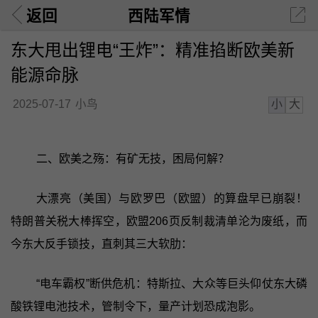
返回
西陆军情
东大甩出锂电“王炸”：精准掐断欧美新
能源命脉
小
大
2025-07-17
小鸟
二、欧美之殇：有矿无技，困局何解？
大漂亮（美国）与欧罗巴（欧盟）的算盘早已崩裂！
特朗普关税大棒挥空，欧盟206页反制裁清单沦为废纸，而
今东大反手锁技，直刺其三大软肋：
“电车霸权”断供危机：特斯拉、大众等巨头仰仗东大磷
酸铁锂电池技术，管制令下，量产计划恐成泡影。