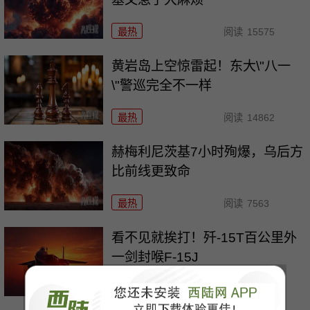
最热
阅读
15575
黄岩岛上空惊雷起！东大\"八一
\"警巡完全不一样
最热
阅读
14862
赫梅利尼茨基7小时殉爆，乌后方
比前线更致命
最热
阅读
7563
看不见就挨打！歼-15T百公里外
一剑封喉F-15J
最热
阅读
12458