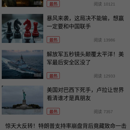
最热
阅读
10121
暴风来袭，这局决不能输，想赢
一定要和中国联手
最热
阅读
13986
解放军五秒镜头颠覆太平洋！美
军最后安全区没了
最热
阅读
12933
美国对巴西下死手，卢拉让世界
看清谁才是真朋友
最热
阅读
7357
惊天大反转！特朗普支持率崩盘背后竟藏致命一击