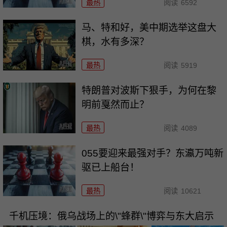
最热
阅读
6592
马、特和好，美中期选举这盘大
棋，水有多深？
最热
阅读
5919
特朗普对波斯下狠手，为何在黎
明前戛然而止？
最热
阅读
4089
055要迎来最强对手？东瀛万吨新
驱已上船台！
最热
阅读
10621
千机压境：俄乌战场上的\"蜂群\"博弈与东大启示