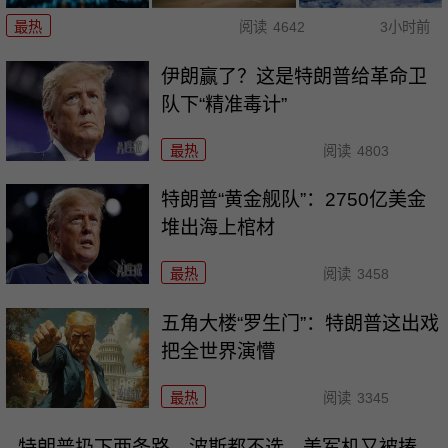
最热
阅读
4642
3小时前
伊朗赢了？这是特朗普给革命卫
队下“精准毒计”
最热
阅读
4803
特朗普“黄金舰队”：2750亿美金
堆出海上棺材
最热
阅读
3458
五角大楼“罗生门”：特朗普这出戏
把全世界演懵
最热
阅读
3345
特朗普扔下两条路，波斯都不选，美军机又被揍