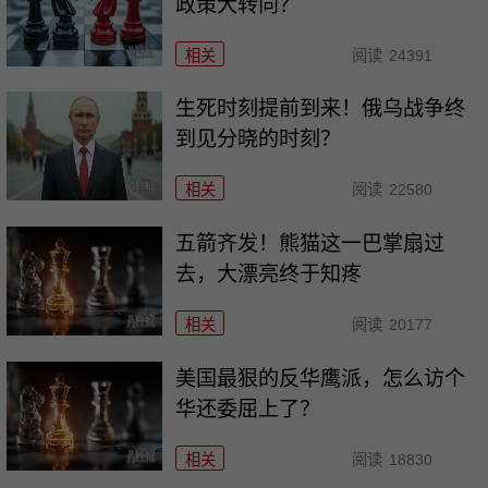
政策大转向？
相关
阅读
24391
生死时刻提前到来！俄乌战争终
到见分晓的时刻？
相关
阅读
22580
五箭齐发！熊猫这一巴掌扇过
去，大漂亮终于知疼
相关
阅读
20177
美国最狠的反华鹰派，怎么访个
华还委屈上了？
相关
阅读
18830