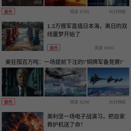
最热
阅读
8768
35分钟前
1.3万俄军直插日本海，美日的双
线噩梦开始了
最热
阅读
6900
美狂囤百万吨：一场提前下注的\"铜牌军备竞赛\"
最热
阅读
5298
35分钟前
美利坚一场电子战演习，把自家
救护机送了命！