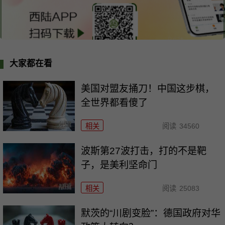
大家都在看
美国对盟友捅刀！中国这步棋，
全世界都看傻了
相关
阅读
34560
波斯第27波打击，打的不是靶
子，是美利坚命门
相关
阅读
25083
默茨的“川剧变脸”：德国政府对华