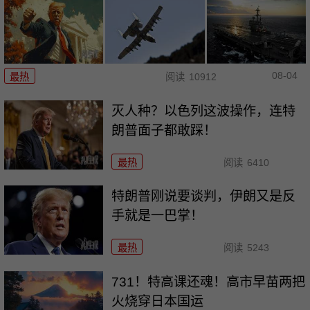
08-04
最热
阅读
10912
灭人种？以色列这波操作，连特
朗普面子都敢踩！
最热
阅读
6410
特朗普刚说要谈判，伊朗又是反
手就是一巴掌！
最热
阅读
5243
731！特高课还魂！高市早苗两把
火烧穿日本国运