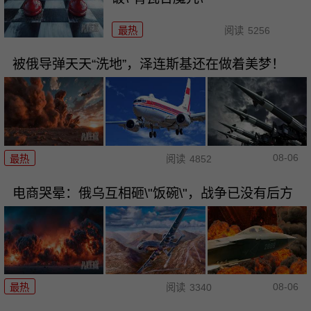
最热
阅读
5256
被俄导弹天天“洗地”，泽连斯基还在做着美梦！
08-06
最热
阅读
4852
电商哭晕：俄乌互相砸\"饭碗\"，战争已没有后方
08-06
最热
阅读
3340