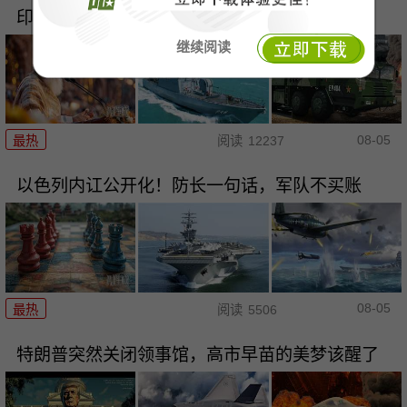
印度满世界绕了一大圈，最后发现还是中国好？
继续阅读
08-05
最热
阅读
12237
以色列内讧公开化！防长一句话，军队不买账
08-05
最热
阅读
5506
特朗普突然关闭领事馆，高市早苗的美梦该醒了