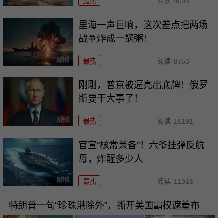
最热
阅读
4093
里海一声巨响，这次差点把两场
战争炸成一锅粥！
最热
阅读
8753
刚刚，普京被逼亮出底牌！俄罗
斯要干大事了！
最热
阅读
15191
官宣“核常兼备”！六爷挂弹反航
母，炸醒多少人
最热
阅读
11916
特朗普一句“珍珠港除外”，撕开美国霸权遮羞布