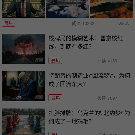
08-05
最热
阅读
10232
核牌局的模糊艺术：普京核红
线，到底有多红？
最热
阅读
4189
特朗普的制造业\"回流梦\"，为何
成了回流东大？
最热
阅读
7097
扎胖摊牌：乌克兰的\"北约梦\"为
何成了一地鸡毛？