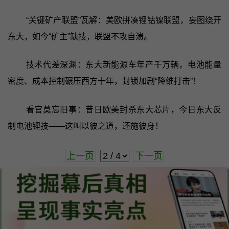
“关键矿产联盟”瓦解：美欧拼凑锂钴镍联盟，妄图绕开
东大，如今“矿主”缺技，联盟不攻自溃。
技术代差深渊：东大新能源车年产千万辆，电池能量
密度、成本控制碾压西方十年，封锁加剧“降维打击”！
看官莫忘旧事：昔日欧美封杀东大芯片，今日东大反
制电池锂技——这叫以彼之道，还施彼身！
上一页
下一页