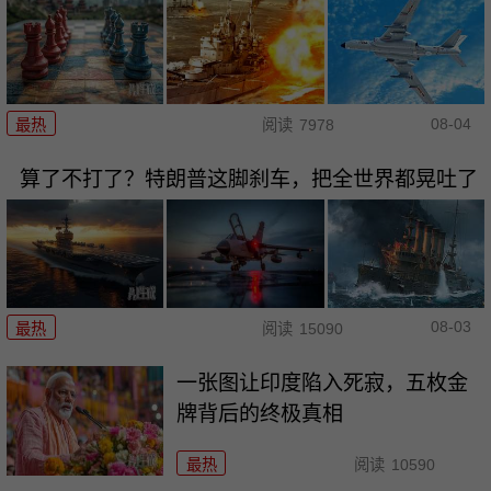
08-04
最热
阅读
7978
算了不打了？特朗普这脚刹车，把全世界都晃吐了
08-03
最热
阅读
15090
一张图让印度陷入死寂，五枚金
牌背后的终极真相
最热
阅读
10590