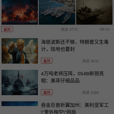
08-03
最热
阅读
8775
海锁波斯还不够，特朗普又生毒
计，陆地也要封
最热
阅读
8631
4万吨老将压阵，054B新锐亮
相：美菲仔细品品
最热
阅读
8386
吞金巨兽折翼加州：美利坚军工
\"里外掏空\"困局