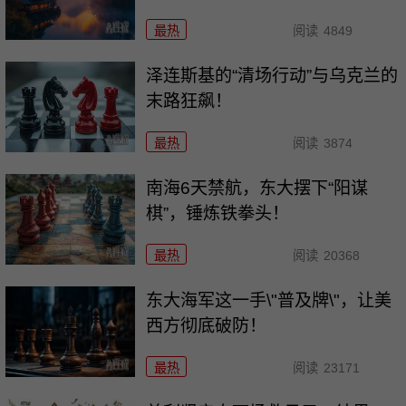
最热
阅读
4849
泽连斯基的“清场行动”与乌克兰的
末路狂飙！
最热
阅读
3874
南海6天禁航，东大摆下“阳谋
棋”，锤炼铁拳头！
最热
阅读
20368
东大海军这一手\"普及牌\"，让美
西方彻底破防！
最热
阅读
23171