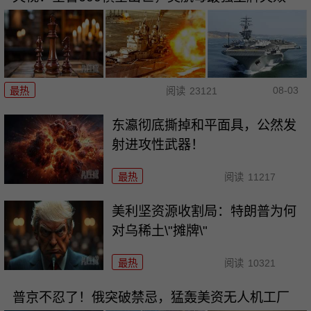
08-03
最热
阅读
23121
东瀛彻底撕掉和平面具，公然发
射进攻性武器！
最热
阅读
11217
美利坚资源收割局：特朗普为何
对乌稀土\"摊牌\"
最热
阅读
10321
普京不忍了！俄突破禁忌，猛轰美资无人机工厂