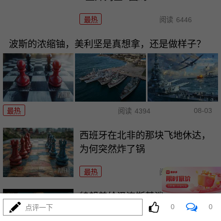
最热
阅读
6446
波斯的浓缩铀，美利坚是真想拿，还是做样子？
08-03
最热
阅读
4394
西班牙在北非的那块飞地休达，
为何突然炸了锅
最热
阅读
4009
特朗普给泽连斯基泼冷水，“爱国
0
0
点评一下
者”或空头支票