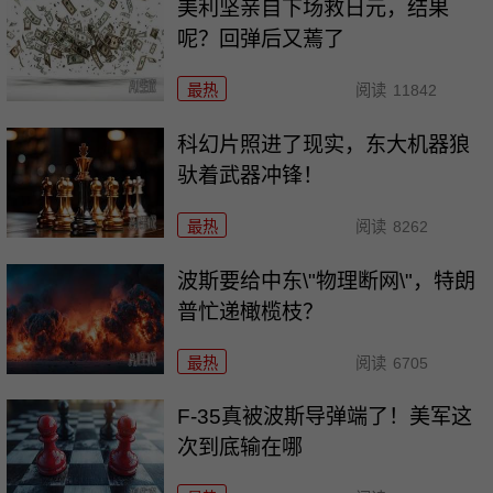
美利坚亲自下场救日元，结果
呢？回弹后又蔫了
最热
阅读
11842
科幻片照进了现实，东大机器狼
驮着武器冲锋！
最热
阅读
8262
波斯要给中东\"物理断网\"，特朗
普忙递橄榄枝？
最热
阅读
6705
F-35真被波斯导弹端了！美军这
次到底输在哪