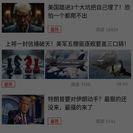
美国踏进3个大坑把自己埋了！恐
怕一个都爬不出
最热
阅读
16919
上将一封信捅破天！美军五艘驱逐舰要盖三口锅！
08-03
最热
阅读
7165
特朗普要对伊朗动手？最狠的还
没来，最骚的来了
最热
阅读
5741