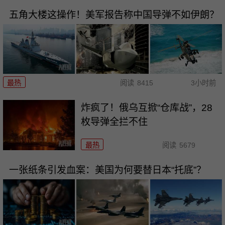
五角大楼这操作！美军报告称中国导弹不如伊朗？
最热
阅读
8415
3小时前
炸疯了！俄乌互掀“仓库战”，28
枚导弹全拦不住
最热
阅读
5679
一张纸条引发血案：美国为何要替日本“托底”？