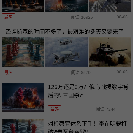
08-06
最热
阅读
10926
泽连斯基的时间不多了，最艰难的冬天又要来了
08-06
最热
阅读
9570
125万还是5万？俄乌战损数字背
后的\"三国杀\"
最热
阅读
7244
对检察官体系下手！李在明要打
破\"青瓦台魔咒\"