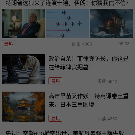
特朗普这狼来了连演十遍，伊朗：你猜我信不信？
08-03
最热
阅读
4965
政治自杀！菲律宾防长，你这是
在给菲律宾掘墓！
最热
阅读
6842
高市早苗又作妖！特高课卷土重
来，日本三重困境
最热
阅读
4360
央视：空警600横空出世，美航母最强王牌失效