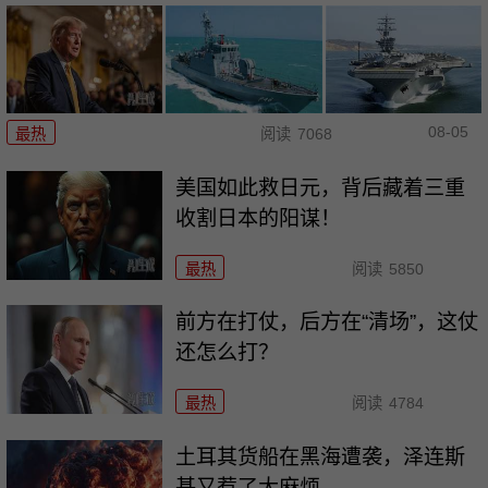
08-05
最热
阅读
7068
美国如此救日元，背后藏着三重
收割日本的阳谋！
最热
阅读
5850
前方在打仗，后方在“清场”，这仗
还怎么打？
最热
阅读
4784
土耳其货船在黑海遭袭，泽连斯
基又惹了大麻烦