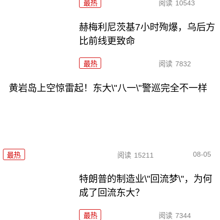
最热
阅读
10543
赫梅利尼茨基7小时殉爆，乌后方
比前线更致命
最热
阅读
7832
黄岩岛上空惊雷起！东大\"八一\"警巡完全不一样
08-05
最热
阅读
15211
特朗普的制造业\"回流梦\"，为何
成了回流东大？
最热
阅读
7344