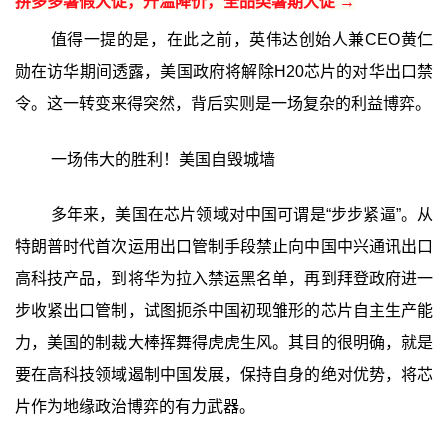
拼多多暑假大促，升温降价，全品类暑期大促 →
值得一提的是，在此之前，英伟达创始人兼CEO黄仁
勋在访华期间透露，美国政府将解除H20芯片的对华出口禁
令。这一转变来得突然，背后实则是一场复杂的利益博弈。
一场伟大的胜利！美国自毁城墙
多年来，美国在芯片领域对中国可谓是“步步紧逼”。从
特朗普时代首次运用出口管制手段禁止向中国中兴通讯出口
高科技产品，到将华为拉入禁运黑名单，再到拜登政府进一
步收紧出口管制，试图扼杀中国初现雏形的芯片自主生产能
力，美国的制裁大棒挥舞得虎虎生风。其目的很明确，就是
要在高科技领域遏制中国发展，保持自身的绝对优势，将芯
片作为地缘政治博弈的有力武器。