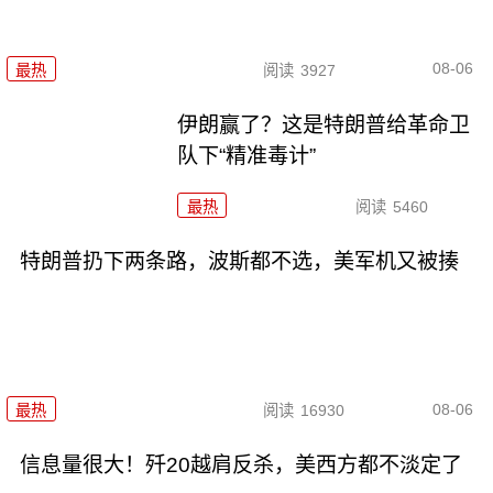
08-06
最热
阅读
3927
伊朗赢了？这是特朗普给革命卫
队下“精准毒计”
最热
阅读
5460
特朗普扔下两条路，波斯都不选，美军机又被揍
08-06
最热
阅读
16930
信息量很大！歼20越肩反杀，美西方都不淡定了