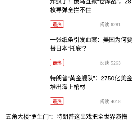
炸疯了！俄乌互掀“仓库战”，28
枚导弹全拦不住
最热
阅读
6281
一张纸条引发血案：美国为何要
替日本“托底”？
最热
阅读
5263
特朗普“黄金舰队”：2750亿美金
堆出海上棺材
最热
阅读
4018
五角大楼“罗生门”：特朗普这出戏把全世界演懵