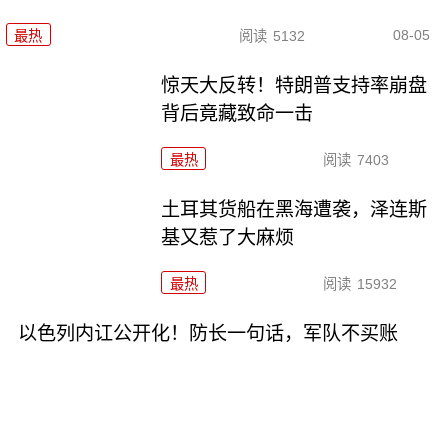
08-05
最热
阅读
5132
惊天大反转！特朗普支持率崩盘
背后竟藏致命一击
最热
阅读
7403
土耳其货船在黑海遭袭，泽连斯
基又惹了大麻烦
最热
阅读
15932
以色列内讧公开化！防长一句话，军队不买账