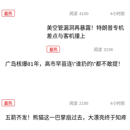
最热
阅读
4100
4小时前
美空管漏洞再暴露！特朗普专机
差点与客机撞上
最热
阅读
3238
广岛核爆81年，高市早苗连\"谁扔的\"都不敢提！
最热
阅读
2185
4小时前
五箭齐发！熊猫这一巴掌扇过去，大漂亮终于知疼