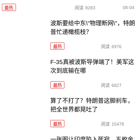
08-04
最热
阅读
8283
波斯要给中东\"物理断网\"，特朗
普忙递橄榄枝？
最热
阅读
6976
F-35真被波斯导弹端了！美军这
次到底输在哪
最热
阅读
6827
算了不打了？特朗普这脚刹车，
把全世界都晃吐了
最热
阅读
15478
一张图让印度陷入死寂，五枚金