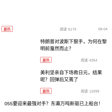
08-04
最热
阅读
6179
特朗普对波斯下狠手，为何在黎
明前戛然而止？
最热
阅读
4354
美利坚亲自下场救日元，结果
呢？回弹后又蔫了
最热
阅读
12099
055要迎来最强对手？东瀛万吨新驱已上船台！