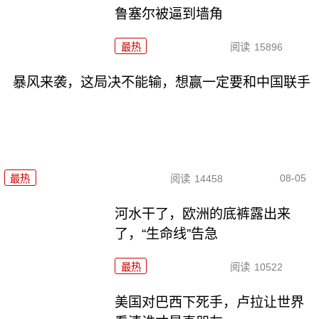
鲁塞尔被逼到墙角
最热
阅读
15896
暴风来袭，这局决不能输，想赢一定要和中国联手
08-05
最热
阅读
14458
河水干了，欧洲的底裤露出来
了，“生命线”告急
最热
阅读
10522
美国对巴西下死手，卢拉让世界