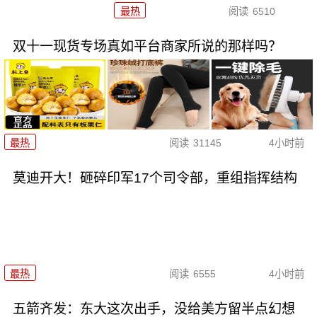
最热
阅读
6510
双十一现货专场真如平台商家所说的那样吗？
最热
阅读
31145
4小时前
莫迪开大！砸碎印军17个司令部，重组指挥结构
最热
阅读
6555
4小时前
五箭齐发：东大这次出手，没给美方留半点幻想