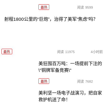
最热
阅读
9599
射程1800公里的“巨炮”，治得了美军“焦虑”吗？
最热
阅读
11975
4小时前
美狂囤百万吨：一场提前下注的
\"铜牌军备竞赛\"
最热
阅读
7682
美利坚一场电子战演习，把自家
救护机送了命！