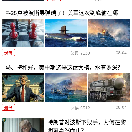
F-35真被波斯导弹端了！美军这次到底输在哪
08-04
最热
阅读
7139
马、特和好，美中期选举这盘大棋，水有多深？
08-04
最热
阅读
6512
特朗普对波斯下狠手，为何在黎
明前戛然而止？