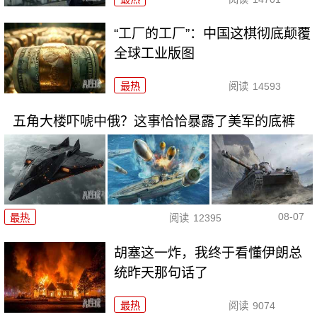
“工厂的工厂”：中国这棋彻底颠覆
全球工业版图
最热
阅读
14593
五角大楼吓唬中俄？这事恰恰暴露了美军的底裤
08-07
最热
阅读
12395
胡塞这一炸，我终于看懂伊朗总
统昨天那句话了
最热
阅读
9074