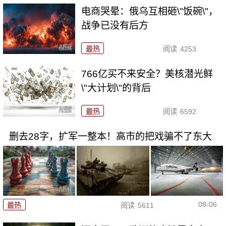
电商哭晕：俄乌互相砸\"饭碗\"，
战争已没有后方
最热
阅读
4253
766亿买不来安全？美核潜光鲜
\"大计划\"的背后
最热
阅读
6592
删去28字，扩军一整本！高市的把戏骗不了东大
08-06
最热
阅读
5611