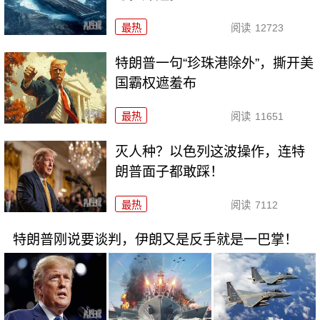
最热
阅读
12723
特朗普一句“珍珠港除外”，撕开美
国霸权遮羞布
最热
阅读
11651
灭人种？以色列这波操作，连特
朗普面子都敢踩！
最热
阅读
7112
特朗普刚说要谈判，伊朗又是反手就是一巴掌！