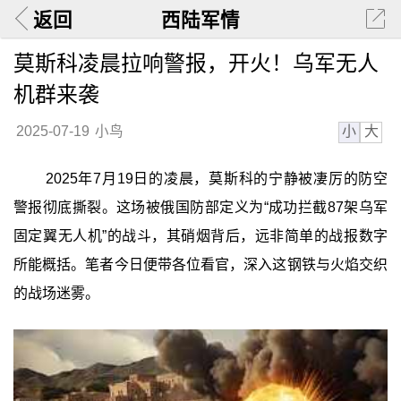
返回
西陆军情
莫斯科凌晨拉响警报，开火！乌军无人
机群来袭
小
大
2025-07-19
小鸟
2025年7月19日的凌晨，莫斯科的宁静被凄厉的防空
警报彻底撕裂。这场被俄国防部定义为“成功拦截87架乌军
固定翼无人机”的战斗，其硝烟背后，远非简单的战报数字
所能概括。笔者今日便带各位看官，深入这钢铁与火焰交织
的战场迷雾。