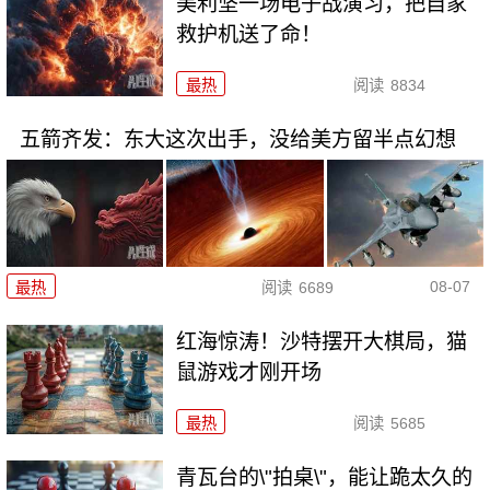
美利坚一场电子战演习，把自家
救护机送了命！
最热
阅读
8834
五箭齐发：东大这次出手，没给美方留半点幻想
08-07
最热
阅读
6689
红海惊涛！沙特摆开大棋局，猫
鼠游戏才刚开场
最热
阅读
5685
青瓦台的\"拍桌\"，能让跪太久的