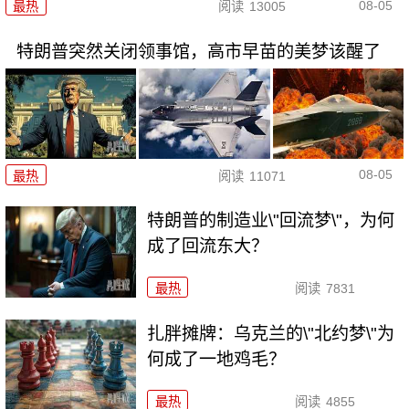
08-05
最热
阅读
13005
特朗普突然关闭领事馆，高市早苗的美梦该醒了
08-05
最热
阅读
11071
特朗普的制造业\"回流梦\"，为何
成了回流东大？
最热
阅读
7831
扎胖摊牌：乌克兰的\"北约梦\"为
何成了一地鸡毛？
最热
阅读
4855