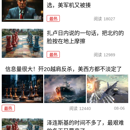
选，美军机又被揍
最热
阅读
18027
扎卢日内说的一句话，把北约的
脸按在地上摩擦
最热
阅读
12989
信息量很大！歼20越肩反杀，美西方都不淡定了
08-06
最热
阅读
12440
泽连斯基的时间不多了，最艰难