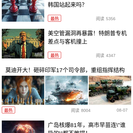
韩国站起来吗？
最热
阅读
5356
美空管漏洞再暴露！特朗普专机
差点与客机撞上
最热
阅读
4347
莫迪开大！砸碎印军17个司令部，重组指挥结构
08-07
最热
阅读
8004
广岛核爆81年，高市早苗连\"谁