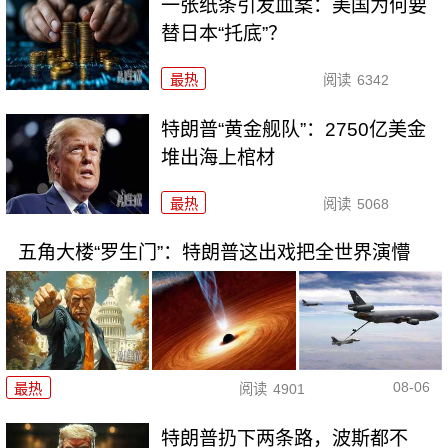
一张纸条引发血案：美国为何要
替日本“托底”？
最热
阅读
6342
特朗普“黄金舰队”：2750亿美金
堆出海上棺材
最热
阅读
5068
五角大楼“罗生门”：特朗普这出戏把全世界演懵
08-06
最热
阅读
4901
特朗普扔下两条路，波斯都不