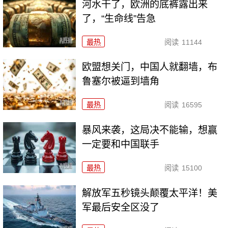
河水干了，欧洲的底裤露出来
了，“生命线”告急
最热
阅读
11144
欧盟想关门，中国人就翻墙，布
鲁塞尔被逼到墙角
最热
阅读
16595
暴风来袭，这局决不能输，想赢
一定要和中国联手
最热
阅读
15100
解放军五秒镜头颠覆太平洋！美
军最后安全区没了