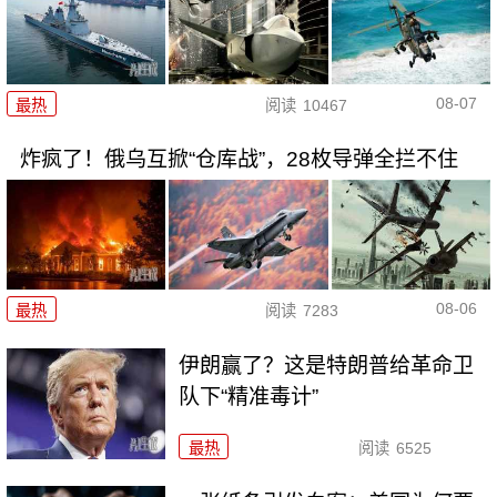
08-07
最热
阅读
10467
炸疯了！俄乌互掀“仓库战”，28枚导弹全拦不住
08-06
最热
阅读
7283
伊朗赢了？这是特朗普给革命卫
队下“精准毒计”
最热
阅读
6525