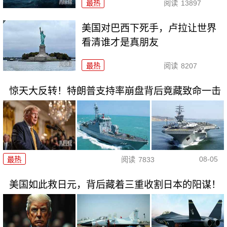
最热
阅读
13897
美国对巴西下死手，卢拉让世界
看清谁才是真朋友
最热
阅读
8207
惊天大反转！特朗普支持率崩盘背后竟藏致命一击
08-05
最热
阅读
7833
美国如此救日元，背后藏着三重收割日本的阳谋！