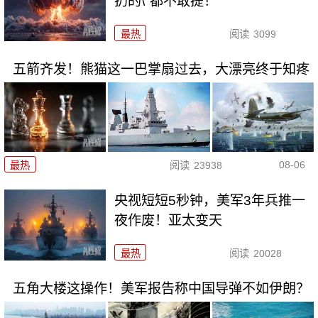
扔的\"都不敢提！
最热
阅读
3099
五箭齐发！熊猫这一巴掌扇过去，大漂亮终于知疼
08-06
最热
阅读
23938
央视短短5秒钟，美军3年兵推一
夜作废！亚太变天
最热
阅读
20028
五角大楼这操作！美军报告称中国导弹不如伊朗？