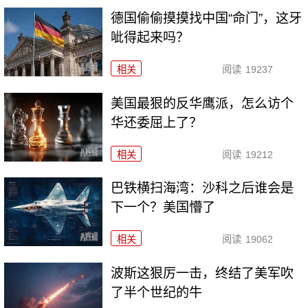
德国偷偷摸摸找中国“命门”，这牙
呲得起来吗？
相关
阅读
19237
美国最狠的反华鹰派，怎么访个
华还委屈上了？
相关
阅读
19212
巴铁横扫海湾：沙科之后谁会是
下一个？美国懵了
相关
阅读
19062
波斯这狠厉一击，终结了美军吹
了半个世纪的牛