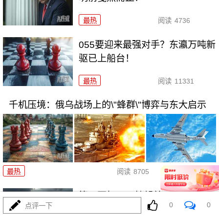
最热
阅读
4736
055要迎来最强对手？东瀛万吨新
驱已上船台！
最热
阅读
11331
千机压境：俄乌战场上的\"蜂群\"博弈与东大启示
08-04
最热
阅读
8705
算了不打了？特朗普这脚刹车，
0
0
点评一下
把全世界都晃吐了