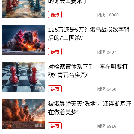
的冬天又要来了
最热
阅读
10960
125万还是5万？俄乌战损数字背
后的\"三国杀\"
最热
阅读
8407
对检察官体系下手！李在明要打
破\"青瓦台魔咒\"
最热
阅读
6468
被俄导弹天天“洗地”，泽连斯基还
在做着美梦！
最热
阅读
5916