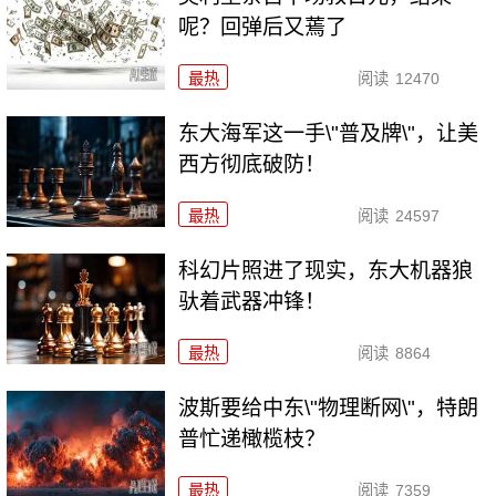
呢？回弹后又蔫了
最热
阅读
12470
东大海军这一手\"普及牌\"，让美
西方彻底破防！
最热
阅读
24597
科幻片照进了现实，东大机器狼
驮着武器冲锋！
最热
阅读
8864
波斯要给中东\"物理断网\"，特朗
普忙递橄榄枝？
最热
阅读
7359