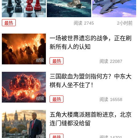
最热
阅读
2745
2小时前
一场被世界遗忘的战争，正在刷
新所有人的认知
最热
阅读
22087
三国歃血为盟剑指何方？中东大
棋有人坐不住了！
最热
阅读
16558
五角大楼鹰派翘首盼进京，北京
连门缝都没给留
最热
阅读
14701