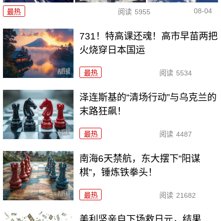
08-04
最热
阅读
5955
731！特高课还魂！高市早苗两把
火烧穿日本国运
最热
阅读
5534
泽连斯基的“清场行动”与乌克兰的
末路狂飙！
最热
阅读
4487
南海6天禁航，东大摆下“阳谋
棋”，锤炼铁拳头！
最热
阅读
21682
美利坚亲自下场救日元，结果