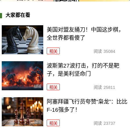
大家都在看
美国对盟友捅刀！中国这步棋，
全世界都看傻了
相关
阅读
35084
波斯第27波打击，打的不是靶
子，是美利坚命门
相关
阅读
25811
阿塞拜疆飞行员夸赞“枭龙”：比比
F-16强多了！
相关
阅读
23737