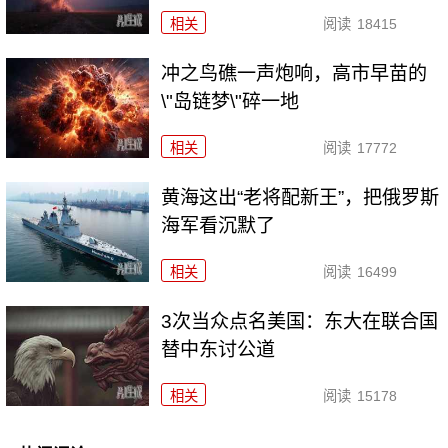
相关
阅读
18415
冲之鸟礁一声炮响，高市早苗的
\"岛链梦\"碎一地
相关
阅读
17772
黄海这出“老将配新王”，把俄罗斯
海军看沉默了
相关
阅读
16499
3次当众点名美国：东大在联合国
替中东讨公道
相关
阅读
15178