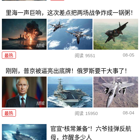
里海一声巨响，这次差点把两场战争炸成一锅粥！
08-05
最热
阅读
9551
刚刚，普京被逼亮出底牌！俄罗斯要干大事了！
08-04
最热
阅读
15950
官宣“核常兼备”！六爷挂弹反航
母，炸醒多少人