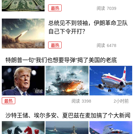
最热
阅读
7039
总统见不到领袖，伊朗革命卫队
自己下令开打？
最热
阅读
6478
特朗普一句“我们也想要导弹”揭了美国的老底
最热
阅读
3398
2小时前
沙特王储、埃尔多安、夏巴兹在麦加搞了个大新闻