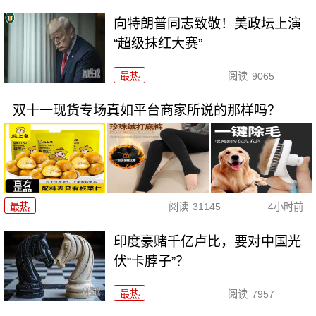
向特朗普同志致敬！美政坛上演
“超级抹红大赛”
最热
阅读
9065
双十一现货专场真如平台商家所说的那样吗？
最热
阅读
31145
4小时前
印度豪赌千亿卢比，要对中国光
伏“卡脖子”？
最热
阅读
7957