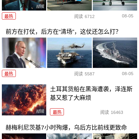
08-05
最热
阅读
6712
前方在打仗，后方在“清场”，这仗还怎么打？
08-05
最热
阅读
5587
土耳其货船在黑海遭袭，泽连斯
基又惹了大麻烦
最热
阅读
16463
赫梅利尼茨基7小时殉爆，乌后方比前线更致命