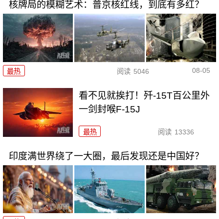
核牌局的模糊艺术：普京核红线，到底有多红？
08-05
最热
阅读
5046
看不见就挨打！歼-15T百公里外
一剑封喉F-15J
最热
阅读
13336
印度满世界绕了一大圈，最后发现还是中国好？