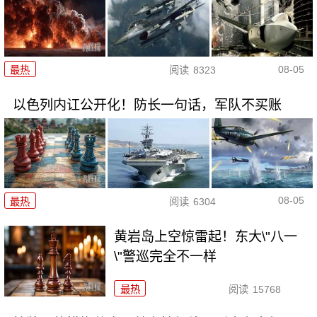
08-05
最热
阅读
8323
以色列内讧公开化！防长一句话，军队不买账
08-05
最热
阅读
6304
黄岩岛上空惊雷起！东大\"八一
\"警巡完全不一样
最热
阅读
15768