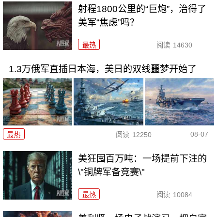
射程1800公里的“巨炮”，治得了
美军“焦虑”吗？
最热
阅读
14630
1.3万俄军直插日本海，美日的双线噩梦开始了
08-07
最热
阅读
12250
美狂囤百万吨：一场提前下注的
\"铜牌军备竞赛\"
最热
阅读
10084