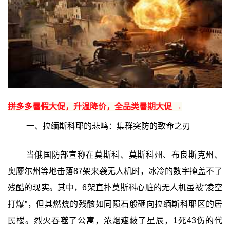
拼多多暑假大促，升温降价，全品类暑期大促 →
一、拉缅斯科耶的悲鸣：集群突防的致命之刃
当俄国防部宣称在莫斯科、莫斯科州、布良斯克州、
奥廖尔州等地击落87架来袭无人机时，冰冷的数字掩盖不了
残酷的现实。其中，6架直扑莫斯科心脏的无人机虽被“凌空
打爆”，但其燃烧的残骸如同陨石般砸向拉缅斯科耶区的居
民楼。烈火吞噬了公寓，浓烟遮蔽了星辰，1死43伤的代