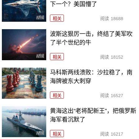
下一个？美国懵了
相关
阅读
18688
波斯这狠厉一击，终结了美军吹
了半个世纪的牛
相关
阅读
18152
马科斯两线溃败：沙拉稳了，南
海牌被东大刺穿
相关
阅读
16527
黄海这出“老将配新王”，把俄罗斯
海军看沉默了
相关
阅读
16217