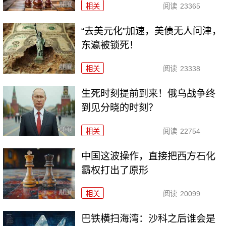
相关
阅读
23365
“去美元化”加速，美债无人问津，
东瀛被锁死！
相关
阅读
23338
生死时刻提前到来！俄乌战争终
到见分晓的时刻？
相关
阅读
22754
中国这波操作，直接把西方石化
霸权打出了原形
相关
阅读
20099
巴铁横扫海湾：沙科之后谁会是