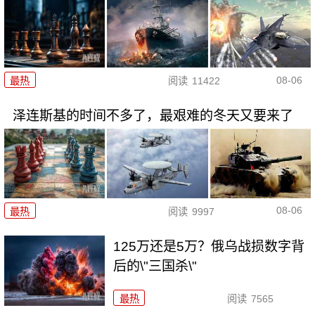
08-06
最热
阅读
11422
泽连斯基的时间不多了，最艰难的冬天又要来了
08-06
最热
阅读
9997
125万还是5万？俄乌战损数字背
后的\"三国杀\"
最热
阅读
7565