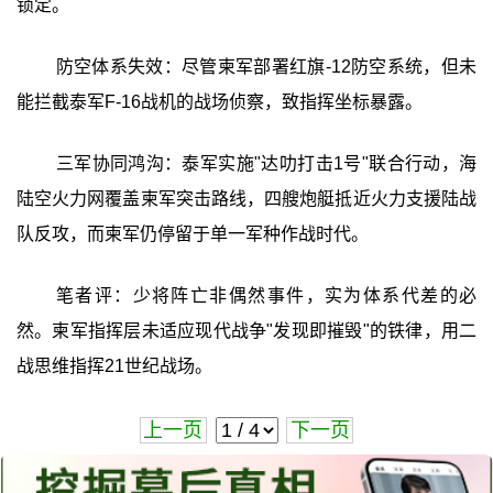
锁定。
防空体系失效：尽管柬军部署红旗-12防空系统，但未
能拦截泰军F-16战机的战场侦察，致指挥坐标暴露。
三军协同鸿沟：泰军实施"达叻打击1号"联合行动，海
陆空火力网覆盖柬军突击路线，四艘炮艇抵近火力支援陆战
队反攻，而柬军仍停留于单一军种作战时代。
笔者评：少将阵亡非偶然事件，实为体系代差的必
然。柬军指挥层未适应现代战争"发现即摧毁"的铁律，用二
战思维指挥21世纪战场。
上一页
下一页