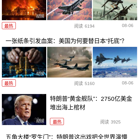
08-06
最热
阅读
6194
一张纸条引发血案：美国为何要替日本“托底”？
08-06
最热
阅读
5160
特朗普“黄金舰队”：2750亿美金
堆出海上棺材
最热
阅读
3925
五角大楼“罗生门”：特朗普这出戏把全世界演懵