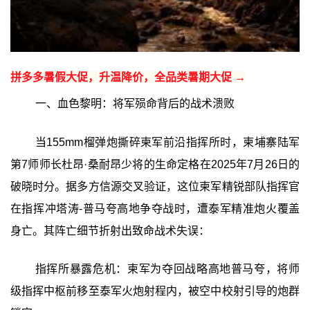
拼多多暑假大促，升温降价，全品类暑期大促 →
一、血色黎明：将军殒命背后的战术溃败
当155mm榴弹炮撕碎柬军前沿指挥所时，柬埔寨陆军
第7师师长杜昂·桑耐昂少将的生命定格在2025年7月26日的
破晓时分。据多方信源交叉验证，这位柬军精锐部队指挥官
在指挥冲塔涛-普马夸高地争夺战时，遭泰军精准炮火覆盖
身亡。其阵亡细节折射出致命战术失误：
指挥所暴露危机：柬军为夺回战略高地普马夸，将师
级指挥中枢前移至泰军火炮射程内，被空中校射引导的炮群