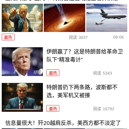
08-06
最热
阅读
3837
伊朗赢了？这是特朗普给革命卫
队下“精准毒计”
最热
阅读
5343
特朗普扔下两条路，波斯都不
选，美军机又被揍
最热
阅读
16792
信息量很大！歼20越肩反杀，美西方都不淡定了