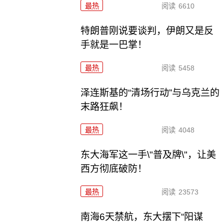
最热
阅读
6610
特朗普刚说要谈判，伊朗又是反
手就是一巴掌！
最热
阅读
5458
泽连斯基的“清场行动”与乌克兰的
末路狂飙！
最热
阅读
4048
东大海军这一手\"普及牌\"，让美
西方彻底破防！
最热
阅读
23573
南海6天禁航，东大摆下“阳谋