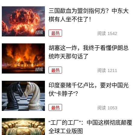
三国歃血为盟剑指何方？中东大
棋有人坐不住了！
最热
阅读
1542
胡塞这一炸，我终于看懂伊朗总
统昨天那句话了
最热
阅读
1211
印度豪赌千亿卢比，要对中国光
伏“卡脖子”？
最热
阅读
1053
“工厂的工厂”：中国这棋彻底颠覆
全球工业版图