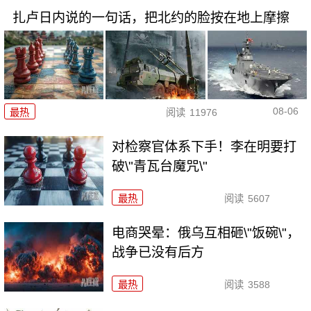
扎卢日内说的一句话，把北约的脸按在地上摩擦
08-06
最热
阅读
11976
对检察官体系下手！李在明要打
破\"青瓦台魔咒\"
最热
阅读
5607
电商哭晕：俄乌互相砸\"饭碗\"，
战争已没有后方
最热
阅读
3588