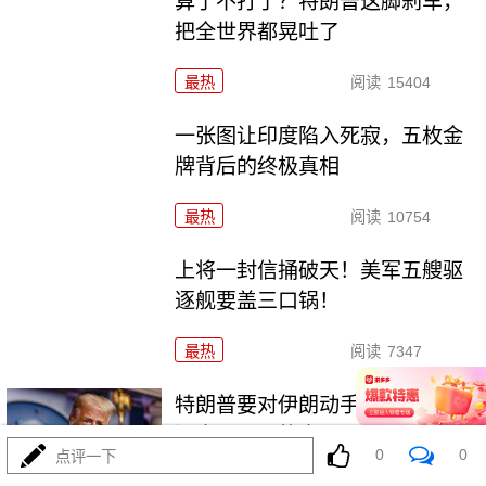
算了不打了？特朗普这脚刹车，
把全世界都晃吐了
最热
阅读
15404
一张图让印度陷入死寂，五枚金
牌背后的终极真相
最热
阅读
10754
上将一封信捅破天！美军五艘驱
逐舰要盖三口锅！
最热
阅读
7347
特朗普要对伊朗动手？最狠的还
没来，最骚的来了
0
0
点评一下