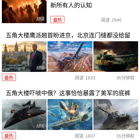
新所有人的认知
最热
阅读
2946
五角大楼鹰派翘首盼进京，北京连门缝都没给留
最热
阅读
1833
35分钟前
五角大楼吓唬中俄？这事恰恰暴露了美军的底裤
最热
阅读
1607
35分钟前