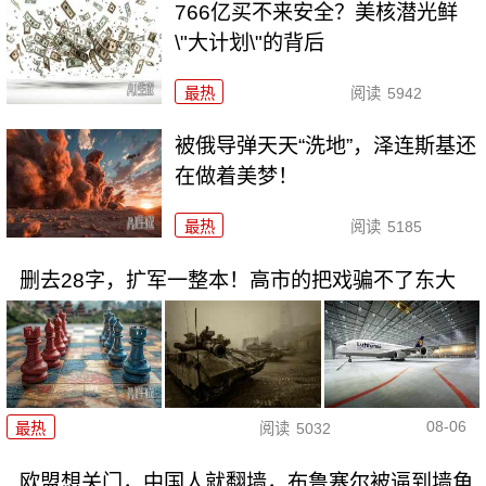
766亿买不来安全？美核潜光鲜
\"大计划\"的背后
最热
阅读
5942
被俄导弹天天“洗地”，泽连斯基还
在做着美梦！
最热
阅读
5185
删去28字，扩军一整本！高市的把戏骗不了东大
08-06
最热
阅读
5032
欧盟想关门，中国人就翻墙，布鲁塞尔被逼到墙角