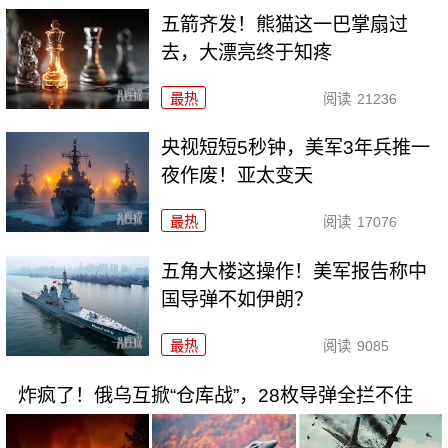
五箭齐发！熊猫这一巴掌扇过
去，大漂亮终于知疼
最热
阅读
21236
央视短短5秒钟，美军3年兵推一
夜作废！亚太变天
最热
阅读
17076
五角大楼这操作！美军报告称中
国导弹不如伊朗？
最热
阅读
9085
炸疯了！俄乌互掀“仓库战”，28枚导弹全拦不住