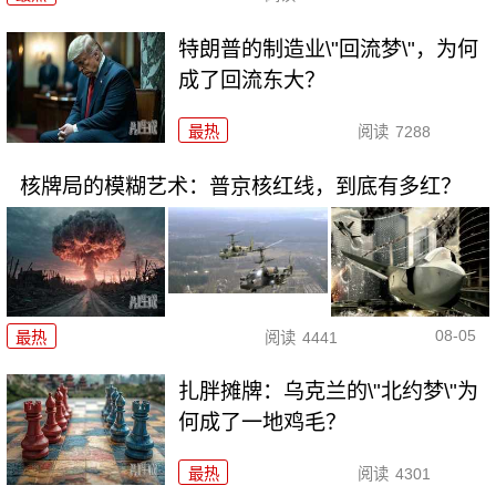
特朗普的制造业\"回流梦\"，为何
成了回流东大？
最热
阅读
7288
核牌局的模糊艺术：普京核红线，到底有多红？
08-05
最热
阅读
4441
扎胖摊牌：乌克兰的\"北约梦\"为
何成了一地鸡毛？
最热
阅读
4301