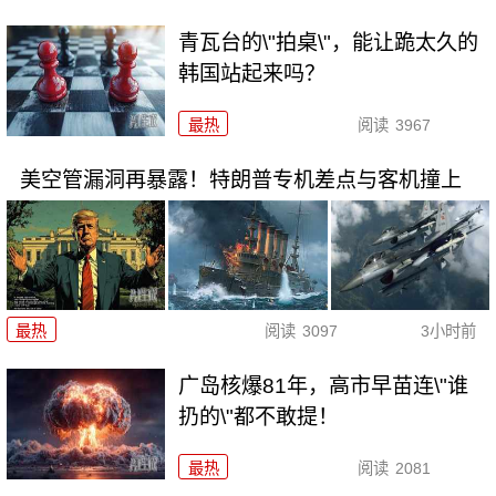
青瓦台的\"拍桌\"，能让跪太久的
韩国站起来吗？
最热
阅读
3967
美空管漏洞再暴露！特朗普专机差点与客机撞上
最热
阅读
3097
3小时前
广岛核爆81年，高市早苗连\"谁
扔的\"都不敢提！
最热
阅读
2081