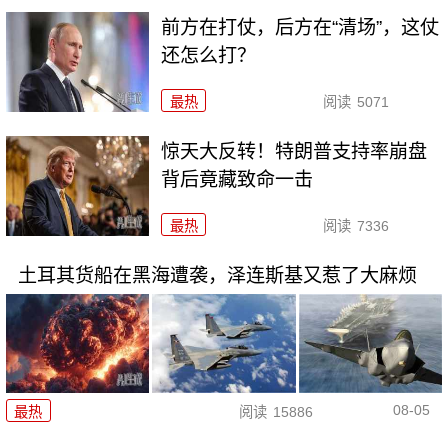
前方在打仗，后方在“清场”，这仗
还怎么打？
最热
阅读
5071
惊天大反转！特朗普支持率崩盘
背后竟藏致命一击
最热
阅读
7336
土耳其货船在黑海遭袭，泽连斯基又惹了大麻烦
08-05
最热
阅读
15886