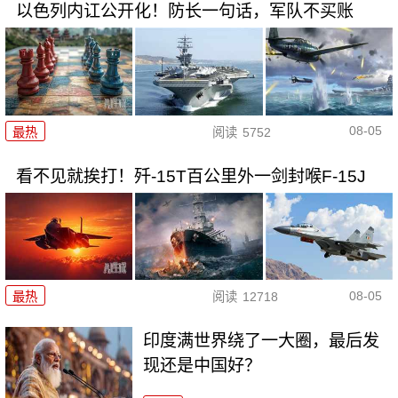
以色列内讧公开化！防长一句话，军队不买账
08-05
最热
阅读
5752
看不见就挨打！歼-15T百公里外一剑封喉F-15J
08-05
最热
阅读
12718
印度满世界绕了一大圈，最后发
现还是中国好？