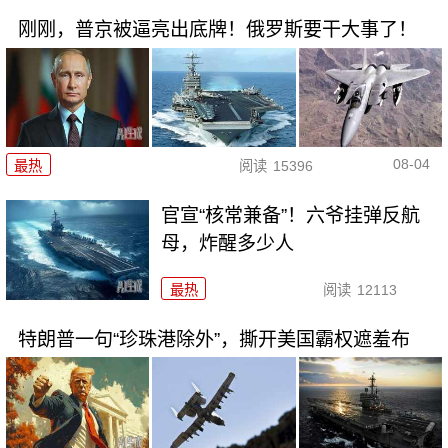
刚刚，普京被逼亮出底牌！俄罗斯要干大事了！
08-04
最热
阅读
15396
官宣“核常兼备”！六爷挂弹反航
母，炸醒多少人
最热
阅读
12113
特朗普一句“珍珠港除外”，撕开美国霸权遮羞布