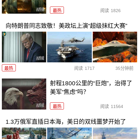
最热
阅读
1826
向特朗普同志致敬！美政坛上演“超级抹红大赛”
最热
阅读
1717
35分钟前
射程1800公里的“巨炮”，治得了
美军“焦虑”吗？
最热
阅读
11564
1.3万俄军直插日本海，美日的双线噩梦开始了