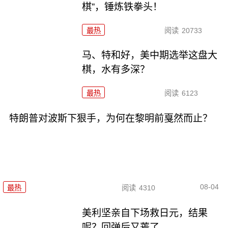
棋”，锤炼铁拳头！
最热
阅读
20733
马、特和好，美中期选举这盘大
棋，水有多深？
最热
阅读
6123
特朗普对波斯下狠手，为何在黎明前戛然而止？
08-04
最热
阅读
4310
美利坚亲自下场救日元，结果
呢？回弹后又蔫了