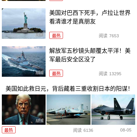
美国对巴西下死手，卢拉让世界
看清谁才是真朋友
最热
阅读
7653
解放军五秒镜头颠覆太平洋！美
军最后安全区没了
最热
阅读
13295
美国如此救日元，背后藏着三重收割日本的阳谋！
08-05
最热
阅读
6136