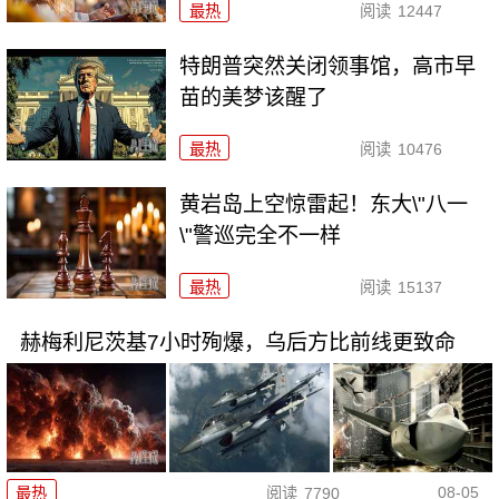
最热
阅读
12447
特朗普突然关闭领事馆，高市早
苗的美梦该醒了
最热
阅读
10476
黄岩岛上空惊雷起！东大\"八一
\"警巡完全不一样
最热
阅读
15137
赫梅利尼茨基7小时殉爆，乌后方比前线更致命
08-05
最热
阅读
7790