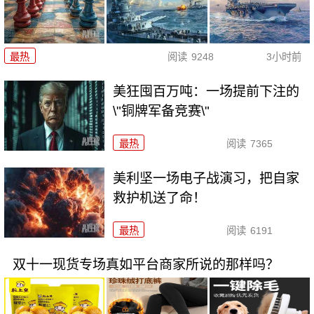
最热
阅读
9248
3小时前
美狂囤百万吨：一场提前下注的
\"铜牌军备竞赛\"
最热
阅读
7365
美利坚一场电子战演习，把自家
救护机送了命！
最热
阅读
6191
双十一现货专场真如平台商家所说的那样吗？