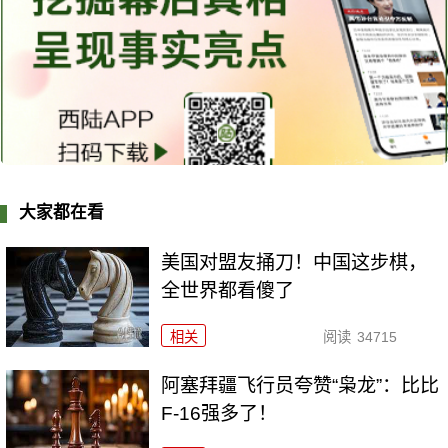
大家都在看
美国对盟友捅刀！中国这步棋，
全世界都看傻了
相关
阅读
34715
阿塞拜疆飞行员夸赞“枭龙”：比比
F-16强多了！