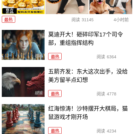
最热
阅读
31145
4小时前
莫迪开大！砸碎印军17个司令
部，重组指挥结构
最热
阅读
6364
五箭齐发：东大这次出手，没给
美方留半点幻想
最热
阅读
4778
红海惊涛！沙特摆开大棋局，猫
鼠游戏才刚开场
最热
阅读
4234