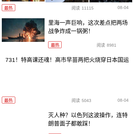
08-04
最热
阅读
11115
里海一声巨响，这次差点把两场
战争炸成一锅粥！
最热
阅读
8981
731！特高课还魂！高市早苗两把火烧穿日本国运
08-04
最热
阅读
5043
灭人种？以色列这波操作，连特
朗普面子都敢踩！