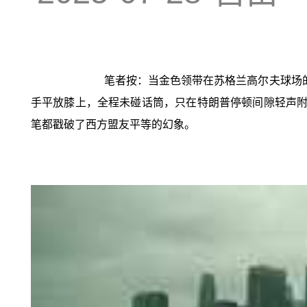
笔者按：当金色领带在苏格兰高尔夫球场的
手平放膝上，全程未碰话筒，只在特朗普停顿间隙轻声附和
笔都戳破了西方盟友平等的幻象。