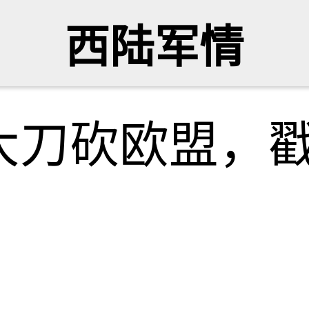
西陆军情
大刀砍欧盟，