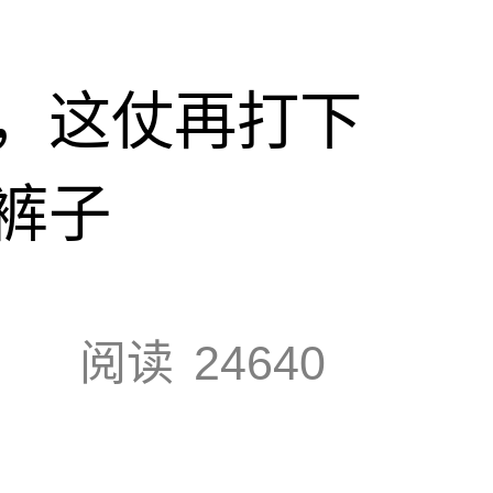
，这仗再打下
裤子
阅读
24640