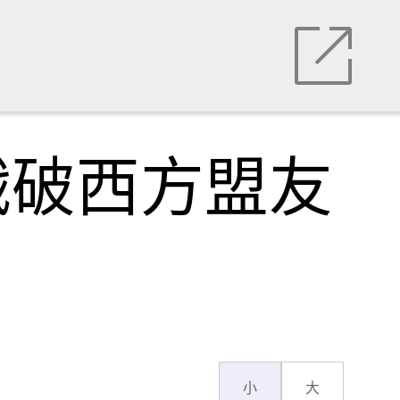
戳破西方盟友
小
大