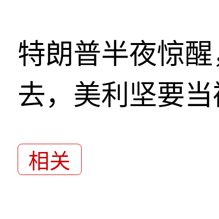
特朗普半夜惊醒
去，美利坚要当
相关