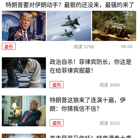
特朗普要对伊朗动手？最狠的还没来，最骚的来了
08-03
最热
阅读
5798
政治自杀！菲律宾防长，你这是
在给菲律宾掘墓！
最热
阅读
6890
特朗普这狼来了连演十遍，伊
朗：你猜我信不信？
最热
阅读
5023