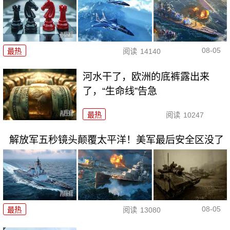
08-05
最热
阅读
14140
河水干了，欧洲的底裤露出来
了，“生命线”告急
最热
阅读
10247
解放军五秒镜头颠覆太平洋！美军最后安全区没了
08-05
最热
阅读
13080