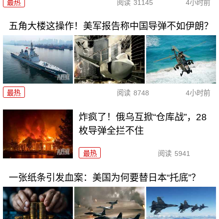
最热
阅读
31145
4小时前
五角大楼这操作！美军报告称中国导弹不如伊朗？
最热
阅读
8748
4小时前
炸疯了！俄乌互掀“仓库战”，28
枚导弹全拦不住
最热
阅读
5941
一张纸条引发血案：美国为何要替日本“托底”？