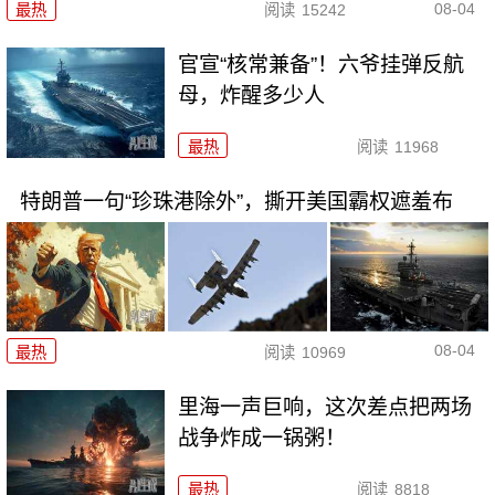
08-04
最热
阅读
15242
官宣“核常兼备”！六爷挂弹反航
母，炸醒多少人
最热
阅读
11968
特朗普一句“珍珠港除外”，撕开美国霸权遮羞布
08-04
最热
阅读
10969
里海一声巨响，这次差点把两场
战争炸成一锅粥！
最热
阅读
8818