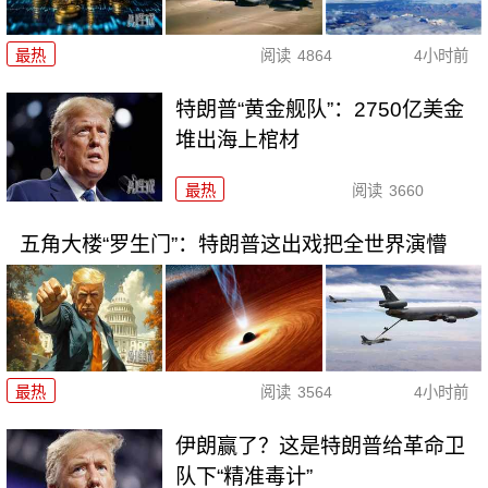
最热
阅读
4864
4小时前
特朗普“黄金舰队”：2750亿美金
堆出海上棺材
最热
阅读
3660
五角大楼“罗生门”：特朗普这出戏把全世界演懵
最热
阅读
3564
4小时前
伊朗赢了？这是特朗普给革命卫
队下“精准毒计”