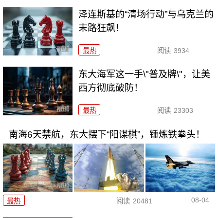
泽连斯基的“清场行动”与乌克兰的
末路狂飙！
最热
阅读
3934
东大海军这一手\"普及牌\"，让美
西方彻底破防！
最热
阅读
23303
南海6天禁航，东大摆下“阳谋棋”，锤炼铁拳头！
08-04
最热
阅读
20481