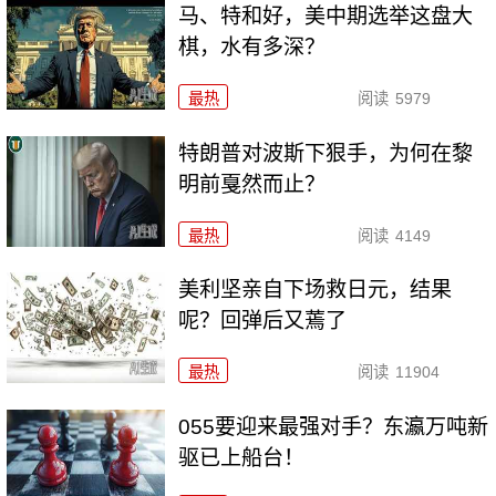
马、特和好，美中期选举这盘大
棋，水有多深？
最热
阅读
5979
特朗普对波斯下狠手，为何在黎
明前戛然而止？
最热
阅读
4149
美利坚亲自下场救日元，结果
呢？回弹后又蔫了
最热
阅读
11904
055要迎来最强对手？东瀛万吨新
驱已上船台！