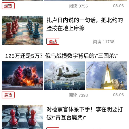
08-06
最热
阅读
9755
扎卢日内说的一句话，把北约的
脸按在地上摩擦
最热
阅读
11738
125万还是5万？俄乌战损数字背后的\"三国杀\"
08-06
最热
阅读
7398
对检察官体系下手！李在明要打
破\"青瓦台魔咒\"