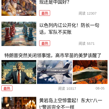
现还是中国好？
最热
阅读
12307
以色列内讧公开化！防长一句
话，军队不买账
最热
阅读
5571
特朗普突然关闭领事馆，高市早苗的美梦该醒了
08-05
最热
阅读
10317
黄岩岛上空惊雷起！东大\"八一
\"警巡完全不一样