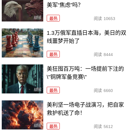
美军“焦虑”吗？
最热
阅读
10653
1.3万俄军直插日本海，美日的双
线噩梦开始了
最热
阅读
8444
美狂囤百万吨：一场提前下注的
\"铜牌军备竞赛\"
最热
阅读
6660
美利坚一场电子战演习，把自家
救护机送了命！
最热
阅读
5612