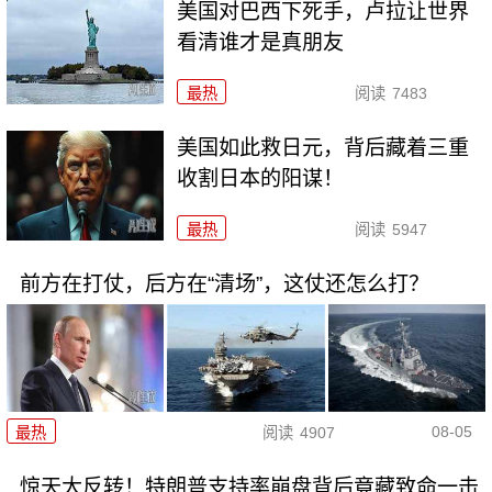
美国对巴西下死手，卢拉让世界
看清谁才是真朋友
最热
阅读
7483
美国如此救日元，背后藏着三重
收割日本的阳谋！
最热
阅读
5947
前方在打仗，后方在“清场”，这仗还怎么打？
08-05
最热
阅读
4907
惊天大反转！特朗普支持率崩盘背后竟藏致命一击