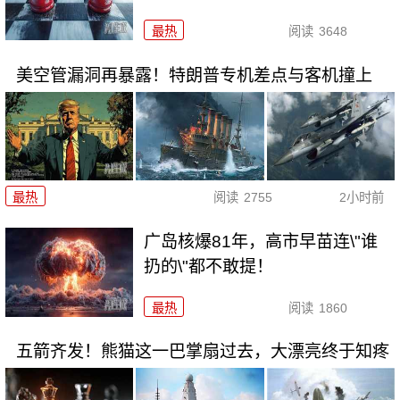
最热
阅读
3648
美空管漏洞再暴露！特朗普专机差点与客机撞上
最热
阅读
2755
2小时前
广岛核爆81年，高市早苗连\"谁
扔的\"都不敢提！
最热
阅读
1860
五箭齐发！熊猫这一巴掌扇过去，大漂亮终于知疼