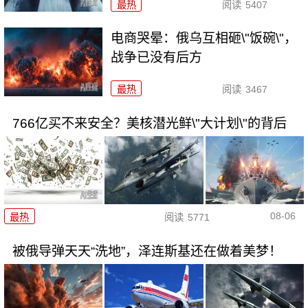
最热
阅读
5407
电商哭晕：俄乌互相砸\"饭碗\"，
战争已没有后方
最热
阅读
3467
766亿买不来安全？美核潜光鲜\"大计划\"的背后
08-06
最热
阅读
5771
被俄导弹天天“洗地”，泽连斯基还在做着美梦！