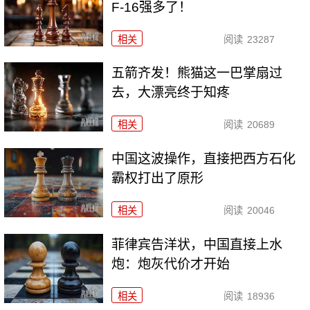
F-16强多了！
相关
阅读
23287
五箭齐发！熊猫这一巴掌扇过
去，大漂亮终于知疼
相关
阅读
20689
中国这波操作，直接把西方石化
霸权打出了原形
相关
阅读
20046
菲律宾告洋状，中国直接上水
炮：炮灰代价才开始
相关
阅读
18936