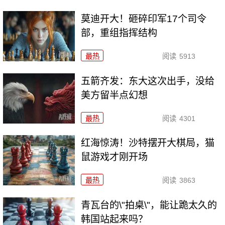
莫迪开大！砸碎印军17个司令
部，重组指挥结构
最热
阅读
5913
五箭齐发：东大这次出手，没给
美方留半点幻想
最热
阅读
4301
红海惊涛！沙特摆开大棋局，猫
鼠游戏才刚开场
最热
阅读
3863
青瓦台的\"拍桌\"，能让跪太久的
韩国站起来吗？