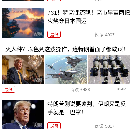
731！特高课还魂！高市早苗两把
火烧穿日本国运
最热
阅读
4907
灭人种？以色列这波操作，连特朗普面子都敢踩！
08-04
最热
阅读
6486
特朗普刚说要谈判，伊朗又是反
手就是一巴掌！
最热
阅读
5317