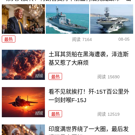
08-05
最热
阅读
7164
土耳其货船在黑海遭袭，泽连斯
基又惹了大麻烦
最热
阅读
15690
看不见就挨打！歼-15T百公里外
一剑封喉F-15J
最热
阅读
12519
印度满世界绕了一大圈，最后发