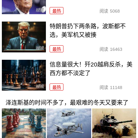
最热
阅读
5068
特朗普扔下两条路，波斯都不
选，美军机又被揍
最热
阅读
16463
信息量很大！歼20越肩反杀，美
西方都不淡定了
最热
阅读
11148
泽连斯基的时间不多了，最艰难的冬天又要来了