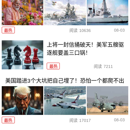
08-03
最热
阅读
10636
上将一封信捅破天！美军五艘驱
逐舰要盖三口锅！
最热
阅读
7211
美国踏进3个大坑把自己埋了！恐怕一个都爬不出
08-03
最热
阅读
17017