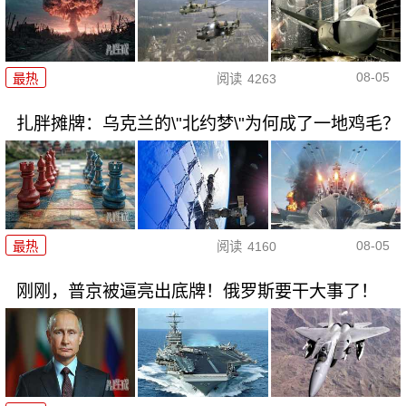
08-05
最热
阅读
4263
扎胖摊牌：乌克兰的\"北约梦\"为何成了一地鸡毛？
08-05
最热
阅读
4160
刚刚，普京被逼亮出底牌！俄罗斯要干大事了！