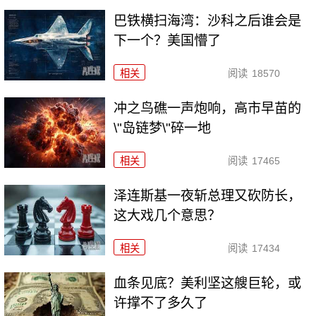
巴铁横扫海湾：沙科之后谁会是
下一个？美国懵了
相关
阅读
18570
冲之鸟礁一声炮响，高市早苗的
\"岛链梦\"碎一地
相关
阅读
17465
泽连斯基一夜斩总理又砍防长，
这大戏几个意思？
相关
阅读
17434
血条见底？美利坚这艘巨轮，或
许撑不了多久了