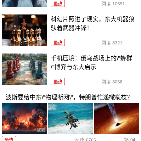
最热
阅读
10691
科幻片照进了现实，东大机器狼
驮着武器冲锋！
最热
阅读
8321
千机压境：俄乌战场上的\"蜂群
\"博弈与东大启示
最热
阅读
8068
波斯要给中东\"物理断网\"，特朗普忙递橄榄枝？
08-04
最热
阅读
6765