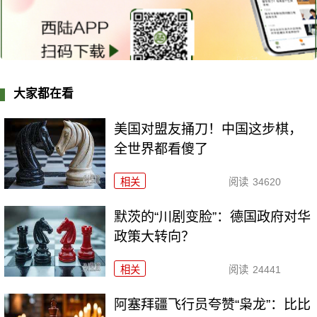
大家都在看
美国对盟友捅刀！中国这步棋，
全世界都看傻了
相关
阅读
34620
默茨的“川剧变脸”：德国政府对华
政策大转向？
相关
阅读
24441
阿塞拜疆飞行员夸赞“枭龙”：比比