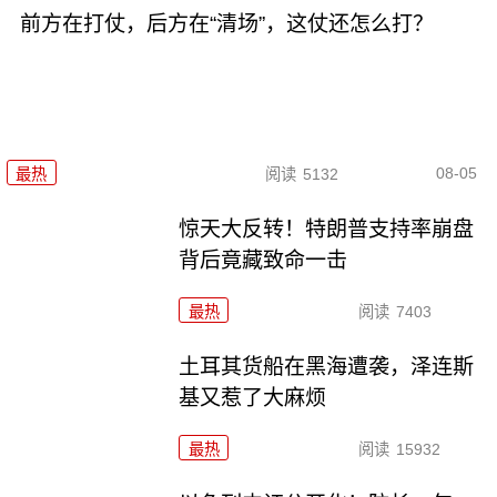
前方在打仗，后方在“清场”，这仗还怎么打？
08-05
最热
阅读
5132
惊天大反转！特朗普支持率崩盘
背后竟藏致命一击
最热
阅读
7403
土耳其货船在黑海遭袭，泽连斯
基又惹了大麻烦
最热
阅读
15932