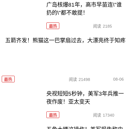
广岛核爆81年，高市早苗连\"谁
扔的\"都不敢提！
最热
阅读
2185
五箭齐发！熊猫这一巴掌扇过去，大漂亮终于知疼
08-06
最热
阅读
21498
央视短短5秒钟，美军3年兵推一
夜作废！亚太变天
最热
阅读
17340