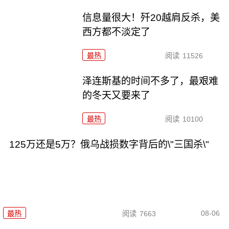
信息量很大！歼20越肩反杀，美
西方都不淡定了
最热
阅读
11526
泽连斯基的时间不多了，最艰难
的冬天又要来了
最热
阅读
10100
125万还是5万？俄乌战损数字背后的\"三国杀\"
08-06
最热
阅读
7663