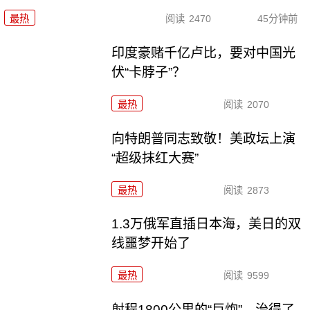
最热
阅读
2470
45分钟前
印度豪赌千亿卢比，要对中国光
伏“卡脖子”？
最热
阅读
2070
向特朗普同志致敬！美政坛上演
“超级抹红大赛”
最热
阅读
2873
1.3万俄军直插日本海，美日的双
线噩梦开始了
最热
阅读
9599
射程1800公里的“巨炮”，治得了