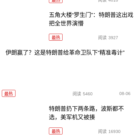
五角大楼“罗生门”：特朗普这出戏
把全世界演懵
最热
阅读
3927
伊朗赢了？这是特朗普给革命卫队下“精准毒计”
08-06
最热
阅读
5460
特朗普扔下两条路，波斯都不
选，美军机又被揍
最热
阅读
16930