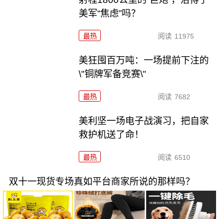
美军“焦虑”吗？
最热
阅读
11975
美狂囤百万吨：一场提前下注的
\"铜牌军备竞赛\"
最热
阅读
7682
美利坚一场电子战演习，把自家
救护机送了命！
最热
阅读
6510
双十一现货专场真如平台商家所说的那样吗？