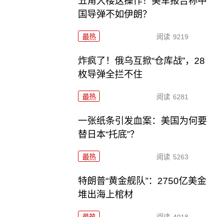
五角大楼这操作！美军报告称中
国导弹不如伊朗？
最热
阅读
9219
炸疯了！俄乌互掀“仓库战”，28
枚导弹全拦不住
最热
阅读
6281
一张纸条引发血案：美国为何要
替日本“托底”？
最热
阅读
5263
特朗普“黄金舰队”：2750亿美金
堆出海上棺材
最热
阅读
4018