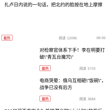
扎卢日内说的一句话，把北约的脸按在地上摩擦
08-06
最热
阅读
12096
对检察官体系下手！李在明要打
破\"青瓦台魔咒\"
最热
阅读
5733
电商哭晕：俄乌互相砸\"饭碗\"，
战争已没有后方
最热
阅读
3684