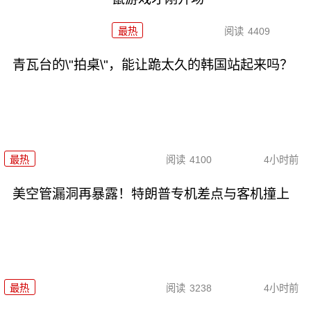
最热
阅读
4409
青瓦台的\"拍桌\"，能让跪太久的韩国站起来吗？
最热
阅读
4100
4小时前
美空管漏洞再暴露！特朗普专机差点与客机撞上
最热
阅读
3238
4小时前