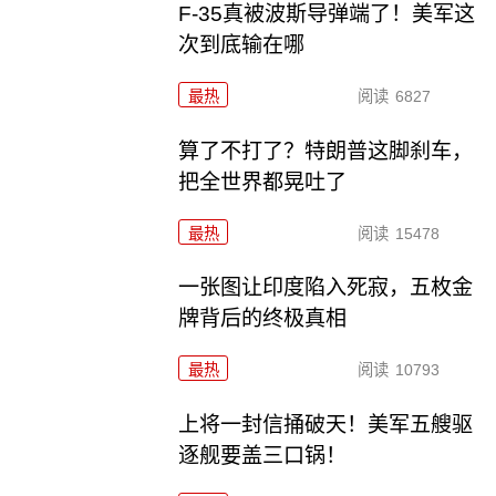
F-35真被波斯导弹端了！美军这
次到底输在哪
最热
阅读
6827
算了不打了？特朗普这脚刹车，
把全世界都晃吐了
最热
阅读
15478
一张图让印度陷入死寂，五枚金
牌背后的终极真相
最热
阅读
10793
上将一封信捅破天！美军五艘驱
逐舰要盖三口锅！