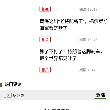
相关
阅读
17517
黄海这出“老将配新王”，把俄罗斯
海军看沉默了
相关
阅读
16246
算了不打了？特朗普这脚刹车，
把全世界都晃吐了
相关
阅读
15478
热门评论
登陆
0
条评论