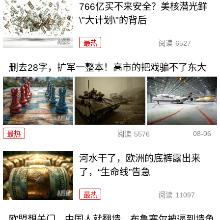
766亿买不来安全？美核潜光鲜
\"大计划\"的背后
最热
阅读
6527
删去28字，扩军一整本！高市的把戏骗不了东大
08-06
最热
阅读
5576
河水干了，欧洲的底裤露出来
了，“生命线”告急
最热
阅读
11097
欧盟想关门，中国人就翻墙，布鲁塞尔被逼到墙角