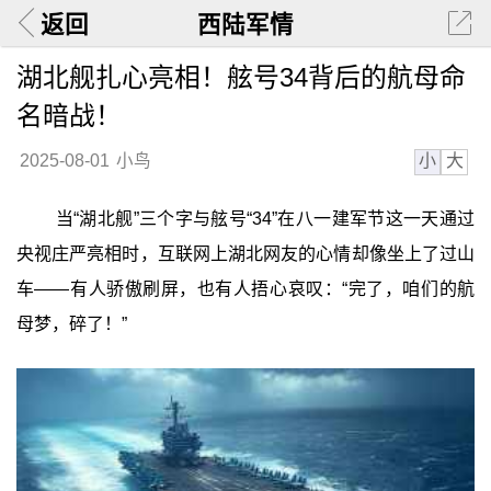
返回
西陆军情
湖北舰扎心亮相！舷号34背后的航母命
名暗战！
小
大
2025-08-01
小鸟
当“湖北舰”三个字与舷号“34”在八一建军节这一天通过
央视庄严亮相时，互联网上湖北网友的心情却像坐上了过山
车——有人骄傲刷屏，也有人捂心哀叹：“完了，咱们的航
母梦，碎了！”