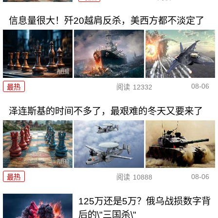
信息量很大！歼20越肩反杀，美西方都不淡定了
08-06
最热
阅读
12332
泽连斯基的时间不多了，最艰难的冬天又要来了
08-06
最热
阅读
10888
125万还是5万？俄乌战损数字背
后的\"三国杀\"