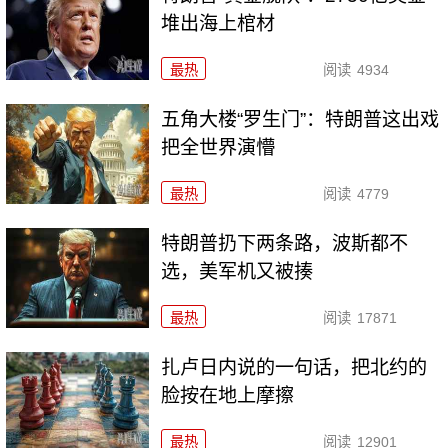
堆出海上棺材
最热
阅读
4934
五角大楼“罗生门”：特朗普这出戏
把全世界演懵
最热
阅读
4779
特朗普扔下两条路，波斯都不
选，美军机又被揍
最热
阅读
17871
扎卢日内说的一句话，把北约的
脸按在地上摩擦
最热
阅读
12901