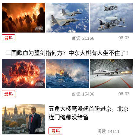
08-07
最热
阅读
21166
三国歃血为盟剑指何方？中东大棋有人坐不住了！
08-07
最热
阅读
15436
五角大楼鹰派翘首盼进京，北京
连门缝都没给留
最热
阅读
14111