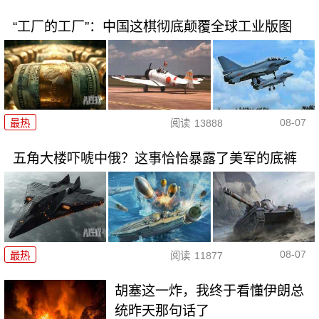
“工厂的工厂”：中国这棋彻底颠覆全球工业版图
08-07
最热
阅读
13888
五角大楼吓唬中俄？这事恰恰暴露了美军的底裤
08-07
最热
阅读
11877
胡塞这一炸，我终于看懂伊朗总
统昨天那句话了