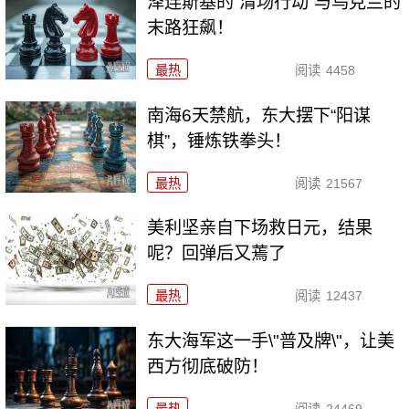
泽连斯基的“清场行动”与乌克兰的
末路狂飙！
最热
阅读
4458
南海6天禁航，东大摆下“阳谋
棋”，锤炼铁拳头！
最热
阅读
21567
美利坚亲自下场救日元，结果
呢？回弹后又蔫了
最热
阅读
12437
东大海军这一手\"普及牌\"，让美
西方彻底破防！