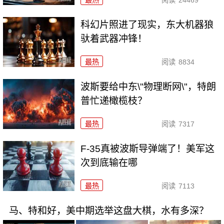
最热
阅读
24469
科幻片照进了现实，东大机器狼
驮着武器冲锋！
最热
阅读
8834
波斯要给中东\"物理断网\"，特朗
普忙递橄榄枝？
最热
阅读
7317
F-35真被波斯导弹端了！美军这
次到底输在哪
最热
阅读
7113
马、特和好，美中期选举这盘大棋，水有多深？