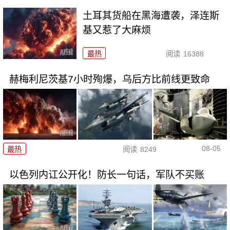
土耳其货船在黑海遭袭，泽连斯
基又惹了大麻烦
最热
阅读
16388
赫梅利尼茨基7小时殉爆，乌后方比前线更致命
08-05
最热
阅读
8249
以色列内讧公开化！防长一句话，军队不买账