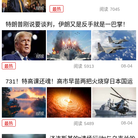
最热
阅读
7045
特朗普刚说要谈判，伊朗又是反手就是一巴掌！
08-04
最热
阅读
5913
731！特高课还魂！高市早苗两把火烧穿日本国运
08-04
最热
阅读
5489