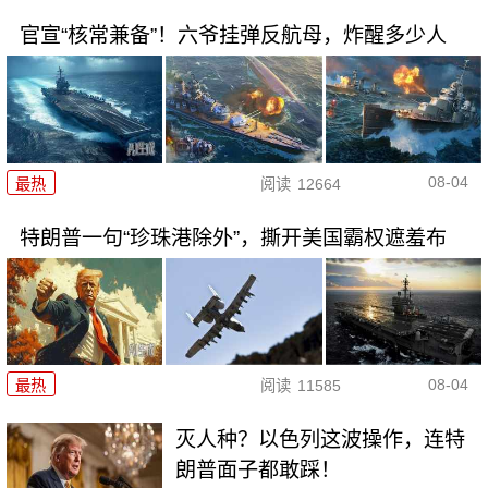
官宣“核常兼备”！六爷挂弹反航母，炸醒多少人
08-04
最热
阅读
12664
特朗普一句“珍珠港除外”，撕开美国霸权遮羞布
08-04
最热
阅读
11585
灭人种？以色列这波操作，连特
朗普面子都敢踩！