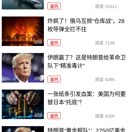
最热
阅读
10311
炸疯了！俄乌互掀“仓库战”，28
枚导弹全拦不住
最热
阅读
7138
伊朗赢了？这是特朗普给革命卫
队下“精准毒计”
最热
阅读
6395
一张纸条引发血案：美国为何要
替日本“托底”？
最热
阅读
6205
特朗普“黄金舰队”：2750亿美金