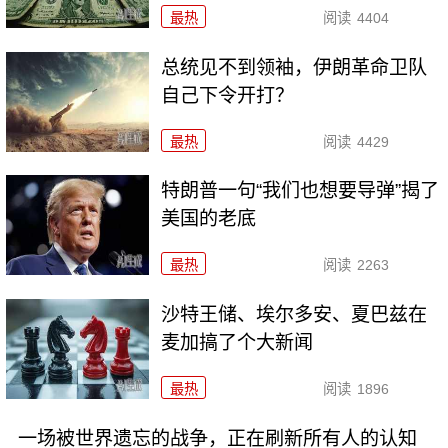
最热
阅读
4404
总统见不到领袖，伊朗革命卫队
自己下令开打？
最热
阅读
4429
特朗普一句“我们也想要导弹”揭了
美国的老底
最热
阅读
2263
沙特王储、埃尔多安、夏巴兹在
麦加搞了个大新闻
最热
阅读
1896
一场被世界遗忘的战争，正在刷新所有人的认知