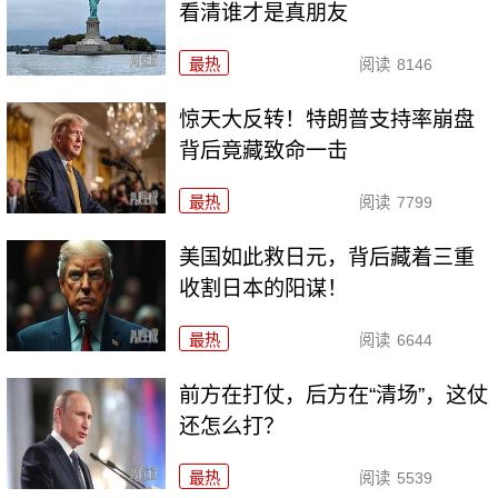
看清谁才是真朋友
最热
阅读
8146
惊天大反转！特朗普支持率崩盘
背后竟藏致命一击
最热
阅读
7799
美国如此救日元，背后藏着三重
收割日本的阳谋！
最热
阅读
6644
前方在打仗，后方在“清场”，这仗
还怎么打？
最热
阅读
5539