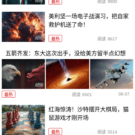
最热
阅读
9900
美利坚一场电子战演习，把自家
救护机送了命！
最热
阅读
8617
五箭齐发：东大这次出手，没给美方留半点幻想
08-07
最热
阅读
6501
红海惊涛！沙特摆开大棋局，猫
鼠游戏才刚开场
最热
阅读
5514