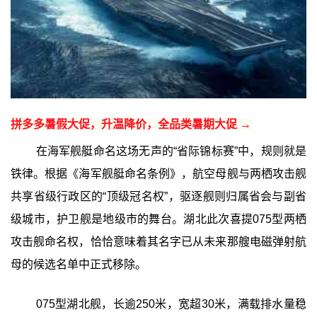
拼多多暑假大促，升温降价，全品类暑期大促 →
在海军舰艇命名这场无声的“省际锦标赛”中，规则就是
铁律。根据《海军舰艇命名条例》，航空母舰与两栖攻击舰
共享省级行政区的“顶级冠名权”，驱逐舰则归属省会与副省
级城市，护卫舰是地级市的舞台。湖北此次喜提075型两栖
攻击舰命名权，恰恰意味着其名字已从未来那艘电磁弹射航
母的候选名单中正式移除。
075型湖北舰，长逾250米，宽超30米，满载排水量稳