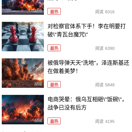
最热
阅读
8316
对检察官体系下手！李在明要打
破\"青瓦台魔咒\"
最热
阅读
6390
被俄导弹天天“洗地”，泽连斯基还
在做着美梦！
最热
阅读
5848
电商哭晕：俄乌互相砸\"饭碗\"，
战争已没有后方
最热
阅读
4195