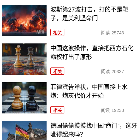
波斯第27波打击，打的不是靶
子，是美利坚命门
相关
阅读
25743
中国这波操作，直接把西方石化
霸权打出了原形
相关
阅读
20337
菲律宾告洋状，中国直接上水
炮：炮灰代价才开始
相关
阅读
19233
德国偷偷摸摸找中国“命门”，这牙
呲得起来吗？