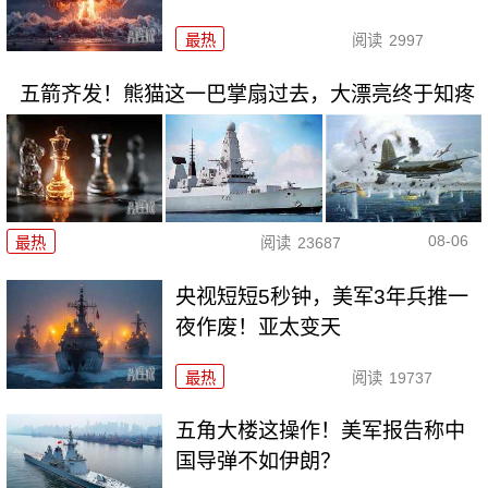
最热
阅读
2997
五箭齐发！熊猫这一巴掌扇过去，大漂亮终于知疼
08-06
最热
阅读
23687
央视短短5秒钟，美军3年兵推一
夜作废！亚太变天
最热
阅读
19737
五角大楼这操作！美军报告称中
国导弹不如伊朗？