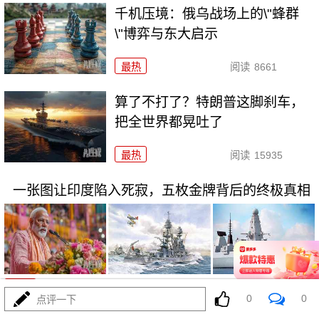
千机压境：俄乌战场上的\"蜂群
\"博弈与东大启示
最热
阅读
8661
算了不打了？特朗普这脚刹车，
把全世界都晃吐了
最热
阅读
15935
一张图让印度陷入死寂，五枚金牌背后的终极真相
08-03
最热
阅读
11057
0
0
点评一下