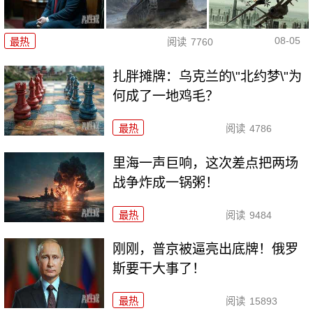
08-05
最热
阅读
7760
扎胖摊牌：乌克兰的\"北约梦\"为
何成了一地鸡毛？
最热
阅读
4786
里海一声巨响，这次差点把两场
战争炸成一锅粥！
最热
阅读
9484
刚刚，普京被逼亮出底牌！俄罗
斯要干大事了！
最热
阅读
15893