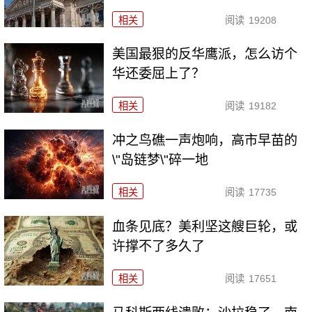
相关
阅读
19208
美国最狠的反华鹰派，怎么访个
华还委屈上了？
相关
阅读
19182
冲之鸟礁一声炮响，高市早苗的
\"岛链梦\"碎一地
相关
阅读
17735
血条见底？美利坚这艘巨轮，或
许撑不了多久了
相关
阅读
17651