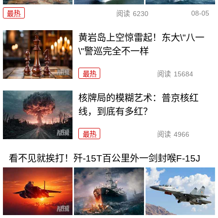
08-05
最热
阅读
6230
黄岩岛上空惊雷起！东大\"八一
\"警巡完全不一样
最热
阅读
15684
核牌局的模糊艺术：普京核红
线，到底有多红？
最热
阅读
4966
看不见就挨打！歼-15T百公里外一剑封喉F-15J