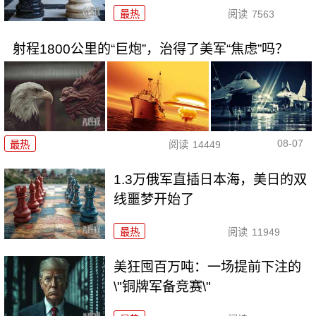
最热
阅读
7563
射程1800公里的“巨炮”，治得了美军“焦虑”吗？
08-07
最热
阅读
14449
1.3万俄军直插日本海，美日的双
线噩梦开始了
最热
阅读
11949
美狂囤百万吨：一场提前下注的
\"铜牌军备竞赛\"