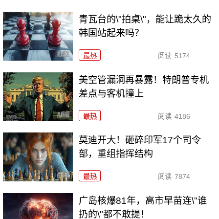
青瓦台的\"拍桌\"，能让跪太久的
韩国站起来吗？
最热
阅读
5174
美空管漏洞再暴露！特朗普专机
差点与客机撞上
最热
阅读
4186
莫迪开大！砸碎印军17个司令
部，重组指挥结构
最热
阅读
7874
广岛核爆81年，高市早苗连\"谁
扔的\"都不敢提！