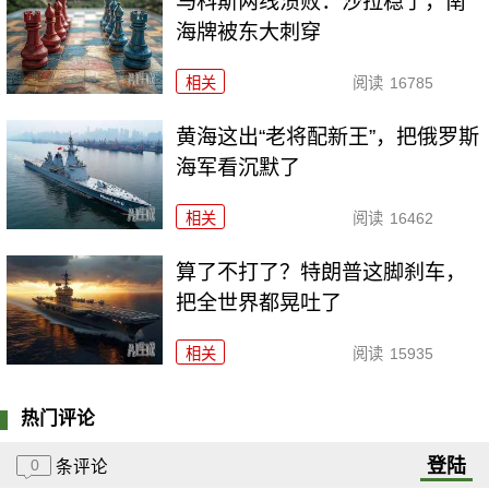
马科斯两线溃败：沙拉稳了，南
海牌被东大刺穿
相关
阅读
16785
黄海这出“老将配新王”，把俄罗斯
海军看沉默了
相关
阅读
16462
算了不打了？特朗普这脚刹车，
把全世界都晃吐了
相关
阅读
15935
热门评论
登陆
0
条评论