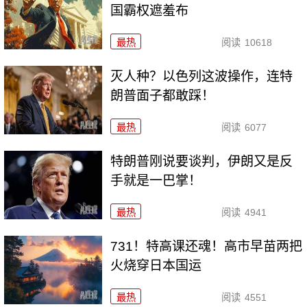
国霸权遮羞布
最热
阅读
10618
灭人种？以色列这波操作，连特
朗普面子都敢踩！
最热
阅读
6077
特朗普刚说要谈判，伊朗又是反
手就是一巴掌！
最热
阅读
4941
731！特高课还魂！高市早苗两把
火烧穿日本国运
最热
阅读
4551