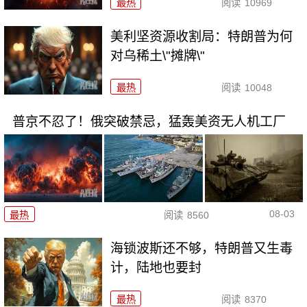
最热
阅读
10969
美利坚资源收割局：特朗普为何
对乌稀土\"摊牌\"
最热
阅读
10048
普京不忍了！俄突破禁忌，猛轰美资无人机工厂
08-03
最热
阅读
8560
海锁波斯还不够，特朗普又生毒
计，陆地也要封
最热
阅读
8370