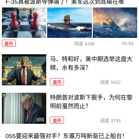
F-35真被波斯导弹端了！美军这次到底输在哪
08-04
最热
阅读
6288
马、特和好，美中期选举这盘大
棋，水有多深？
最热
阅读
5622
特朗普对波斯下狠手，为何在黎
明前戛然而止？
最热
阅读
3793
055要迎来最强对手？东瀛万吨新驱已上船台！