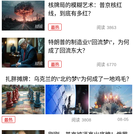
核牌局的模糊艺术：普京核红
线，到底有多红？
最热
阅读
3863
特朗普的制造业\"回流梦\"，为何
成了回流东大？
最热
阅读
6770
扎胖摊牌：乌克兰的\"北约梦\"为何成了一地鸡毛？
08-05
最热
阅读
3808