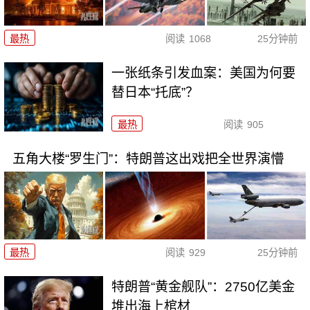
最热
阅读
1068
25分钟前
一张纸条引发血案：美国为何要
替日本“托底”？
最热
阅读
905
五角大楼“罗生门”：特朗普这出戏把全世界演懵
最热
阅读
929
25分钟前
特朗普“黄金舰队”：2750亿美金
堆出海上棺材