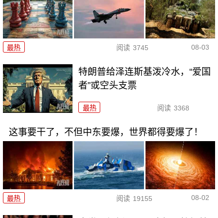
08-03
最热
阅读
3745
特朗普给泽连斯基泼冷水，“爱国
者”或空头支票
最热
阅读
3368
这事要干了，不但中东要爆，世界都得要爆了！
08-02
最热
阅读
19155