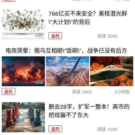
766亿买不来安全？美核潜光鲜
\"大计划\"的背后
最热
阅读
5045
电商哭晕：俄乌互相砸\"饭碗\"，战争已没有后方
最热
阅读
2803
3小时前
删去28字，扩军一整本！高市的
把戏骗不了东大
最热
阅读
4194