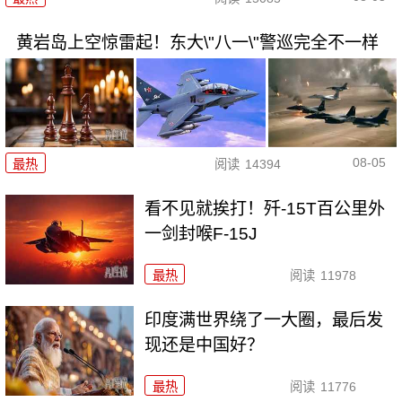
黄岩岛上空惊雷起！东大\"八一\"警巡完全不一样
08-05
最热
阅读
14394
看不见就挨打！歼-15T百公里外
一剑封喉F-15J
最热
阅读
11978
印度满世界绕了一大圈，最后发
现还是中国好？
最热
阅读
11776