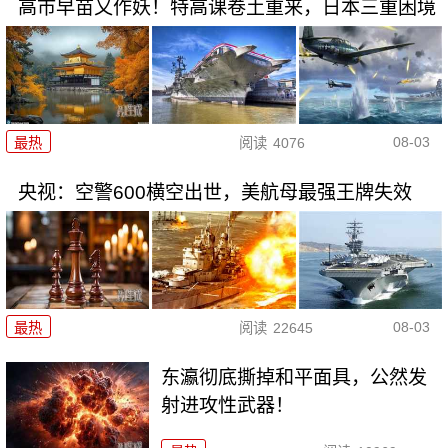
高市早苗又作妖！特高课卷土重来，日本三重困境
08-03
最热
阅读
4076
央视：空警600横空出世，美航母最强王牌失效
08-03
最热
阅读
22645
东瀛彻底撕掉和平面具，公然发
射进攻性武器！