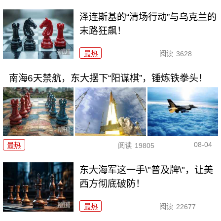
泽连斯基的“清场行动”与乌克兰的
末路狂飙！
最热
阅读
3628
南海6天禁航，东大摆下“阳谋棋”，锤炼铁拳头！
08-04
最热
阅读
19805
东大海军这一手\"普及牌\"，让美
西方彻底破防！
最热
阅读
22677