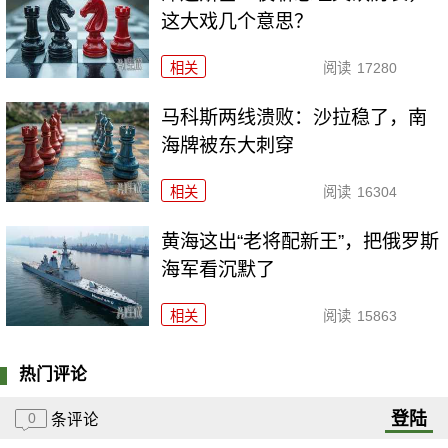
这大戏几个意思？
相关
阅读
17280
马科斯两线溃败：沙拉稳了，南
海牌被东大刺穿
相关
阅读
16304
黄海这出“老将配新王”，把俄罗斯
海军看沉默了
相关
阅读
15863
热门评论
登陆
0
条评论