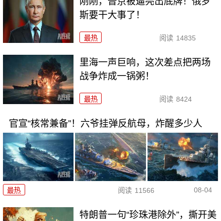
刚刚，普京被逼亮出底牌！俄罗
斯要干大事了！
最热
阅读
14835
里海一声巨响，这次差点把两场
战争炸成一锅粥！
最热
阅读
8424
官宣“核常兼备”！六爷挂弹反航母，炸醒多少人
08-04
最热
阅读
11566
特朗普一句“珍珠港除外”，撕开美