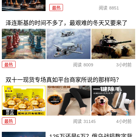
最热
阅读
8851
泽连斯基的时间不多了，最艰难的冬天又要来了
最热
阅读
8009
3小时前
双十一现货专场真如平台商家所说的那样吗？
最热
阅读
31145
4小时前
125万还是5万？俄乌战损数字背