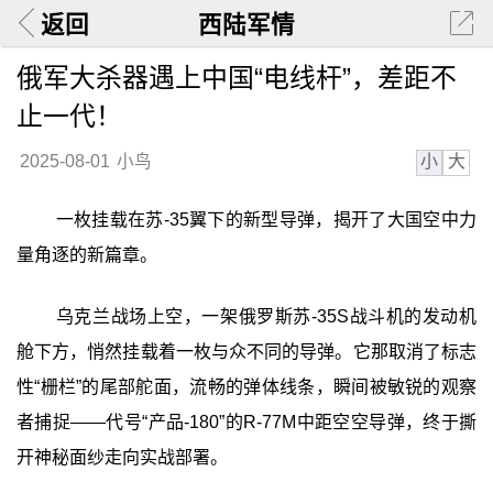
返回
西陆军情
俄军大杀器遇上中国“电线杆”，差距不
止一代！
小
大
2025-08-01
小鸟
一枚挂载在苏-35翼下的新型导弹，揭开了大国空中力
量角逐的新篇章。
乌克兰战场上空，一架俄罗斯苏-35S战斗机的发动机
舱下方，悄然挂载着一枚与众不同的导弹。它那取消了标志
性“栅栏”的尾部舵面，流畅的弹体线条，瞬间被敏锐的观察
者捕捉——代号“产品-180”的R-77M中距空空导弹，终于撕
开神秘面纱走向实战部署。