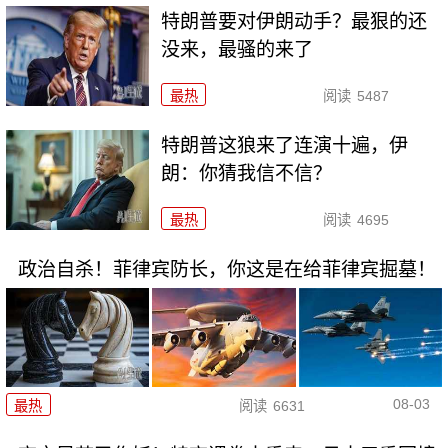
特朗普要对伊朗动手？最狠的还
没来，最骚的来了
最热
阅读
5487
特朗普这狼来了连演十遍，伊
朗：你猜我信不信？
最热
阅读
4695
政治自杀！菲律宾防长，你这是在给菲律宾掘墓！
08-03
最热
阅读
6631