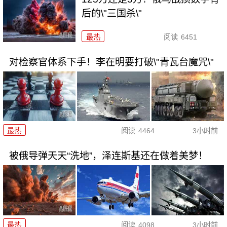
后的\"三国杀\"
最热
阅读
6451
对检察官体系下手！李在明要打破\"青瓦台魔咒\"
最热
阅读
4464
3小时前
被俄导弹天天“洗地”，泽连斯基还在做着美梦！
最热
阅读
4098
3小时前