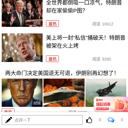
全世界都倒吸一口凉气，特朗普
却在家偷偷P图？
最热
阅读
10612
美上将一封“私信”捅破天！特朗普
被架在火上烤
最热
阅读
9285
两大命门决定美国退无可退，伊朗别再幻想了！
08-02
最热
阅读
6928
0
0
点评一下
打伊朗五个月仗，把美军打成了“十口锅九个盖”