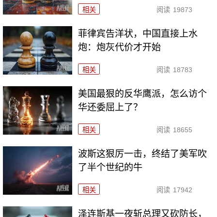
相关
阅读
19873
菲律宾告洋状，中国直接上水
炮：炮灰代价才开始
相关
阅读
18783
美国最狠的反华鹰派，怎么访个
华还委屈上了？
相关
阅读
18655
波斯这狠厉一击，终结了美军吹
了半个世纪的牛
相关
阅读
17942
泽连斯基一夜斩总理又砍防长，