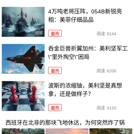
4万吨老将压阵，054B新锐亮
相：美菲仔细品品
最热
阅读
8144
吞金巨兽折翼加州：美利坚军工
\"里外掏空\"困局
最热
阅读
6206
波斯的浓缩铀，美利坚是真想
拿，还是做样子？
最热
阅读
4150
西班牙在北非的那块飞地休达，为何突然炸了锅