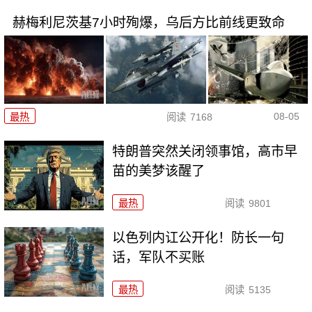
赫梅利尼茨基7小时殉爆，乌后方比前线更致命
08-05
最热
阅读
7168
特朗普突然关闭领事馆，高市早
苗的美梦该醒了
最热
阅读
9801
以色列内讧公开化！防长一句
话，军队不买账
最热
阅读
5135