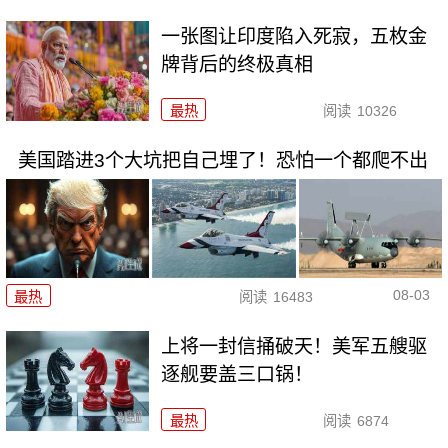
一张图让印度陷入死寂，五枚金
牌背后的终极真相
最热
阅读
10326
美国踏进3个大坑把自己埋了！恐怕一个都爬不出
08-03
最热
阅读
16483
上将一封信捅破天！美军五艘驱
逐舰要盖三口锅！
最热
阅读
6874