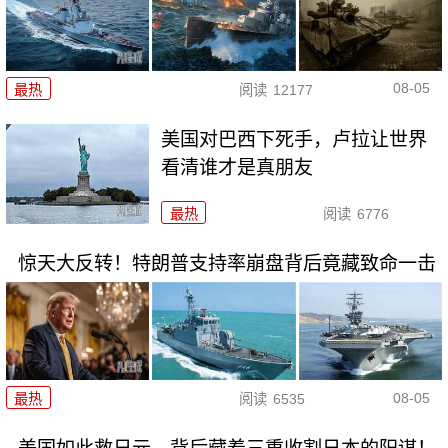
08-05
最热
阅读
12177
美国对巴西下死手，卢拉让世界
看清谁才是真朋友
最热
阅读
6776
惊天大反转！特朗普支持率崩盘背后竟藏致命一击
08-05
最热
阅读
6535