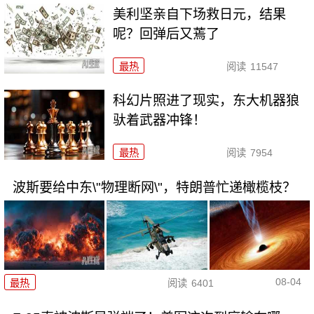
美利坚亲自下场救日元，结果
呢？回弹后又蔫了
最热
阅读
11547
科幻片照进了现实，东大机器狼
驮着武器冲锋！
最热
阅读
7954
波斯要给中东\"物理断网\"，特朗普忙递橄榄枝？
08-04
最热
阅读
6401