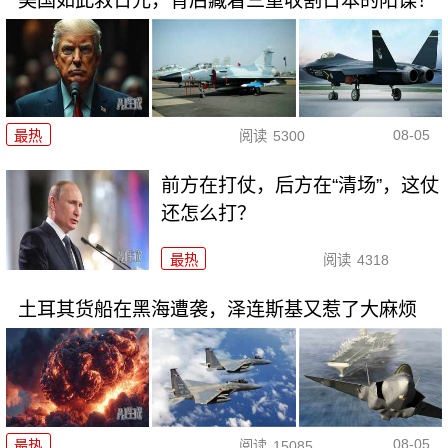
美国如此救日元，背后藏着三重收割日本的阳谋！
08-05
最热
阅读
5300
前方在打仗，后方在“清场”，这仗
还怎么打？
最热
阅读
4318
土耳其货船在黑海遭袭，泽连斯基又惹了大麻烦
08-05
最热
阅读
15085