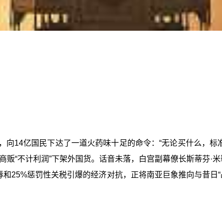
，向14亿国民下达了一道火药味十足的命令：“无论买什么，标
贩“不计利润”下架外国货。话音未落，白宫副幕僚长斯蒂芬·
羞辱和25%惩罚性关税引爆的经济对抗，正将南亚巨象推向与昔