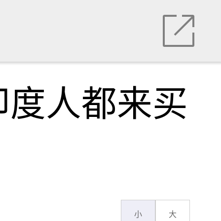
印度人都来买
小
大