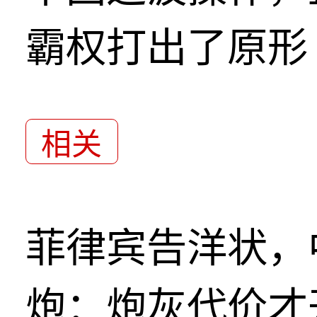
霸权打出了原形
相关
菲律宾告洋状，
炮：炮灰代价才