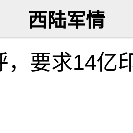
西陆军情
呼，要求14亿