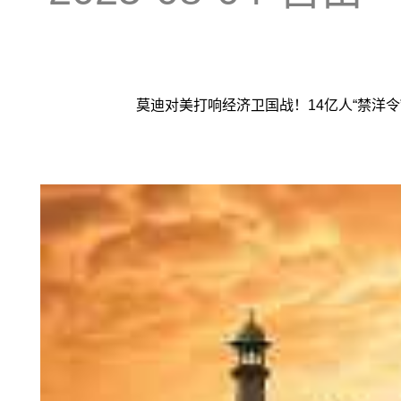
莫迪对美打响经济卫国战！14亿人“禁洋