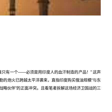
准只有一个——必须是用印度人的血汗制造的产品！” 这声
米勒的炮火已跨越太平洋袭来，直指印度购买俄油规模“与东
日“战略伙伴”的正面冲突。且看笔者拆解这场经济卫国战的三