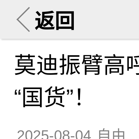
返回
莫迪振臂高
“国货”！
2025-08-04
自由