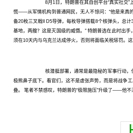
8月1日，特朗普在其自创平台“真实社交
慌——从军情机构到普通网民，无人不惊问：“他是来真
备20枚三叉戟II D5导弹，每枚导弹搭载8个核弹头，
基地，两艘？这是灭国级的威慑。” 特朗普选在此时出手
须在10天内与乌克兰达成停火，否则将面临关税惩罚。
核潜艇部署，通常是最隐秘的军事行动，但
极熊鼻子底下。看官们，这不是虚张声势，而是将战争工具
叠。 笔者不禁感叹，特朗普的“极限施压”升级了——他