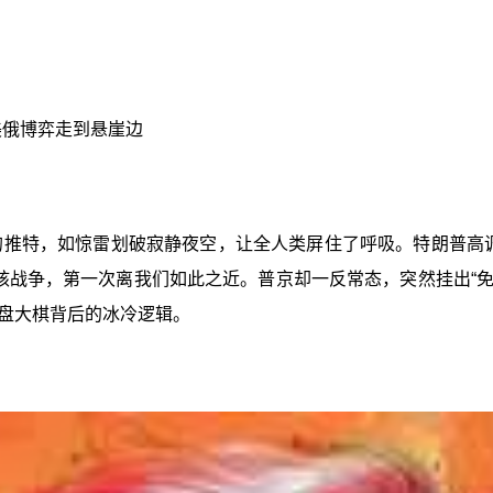
美俄博弈走到悬崖边
字的推特，如惊雷划破寂静夜空，让全人类屏住了呼吸。特朗普高
核战争，第一次离我们如此之近。普京却一反常态，突然挂出“免
盘大棋背后的冰冷逻辑。