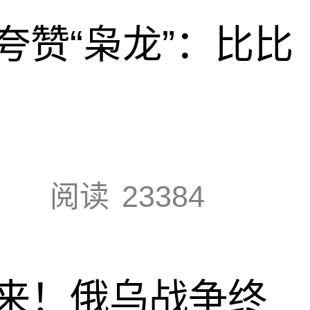
夸赞“枭龙”：比比
阅读
23384
来！俄乌战争终