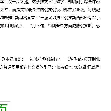
俄本土仅一步之遥。这条推文不足50字，却瞬间引爆全球恐
闲之辈，而是美军最先进的俄亥俄级和弗吉尼亚级，每艘配
挥官詹姆斯·斯坦格直言：“一艘足以抹平俄罗斯西部所有军事
”的倒计时起点——7月下旬，特朗普单方面威胁俄罗斯，必
坞剧本还魔幻：一边喊着“联俄制华”，一边把核潜艇开到北
普通网民都在社交媒体刷屏：“核按钮”与“发送键”已然重
页