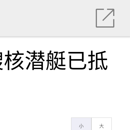
艘核潜艇已抵
小
大