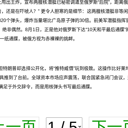
”上甩出王炸，宣布两艘核潜艇已秘密调遣至俄罗斯“后院”，距离
的，还是在吓唬人？” 更令人胆寒的是细节：这两艘核潜艇非等
总计320个弹头，爆炸当量堪比广岛原子弹的30倍。前美军潜艇指
，绝非偶然。8月1日，正是他对俄罗斯下达“10天和平最后通牒
这一纸通牒，被俄方视为赤裸裸的挑衅。
特朗普却选择公开化，将“推特威慑”玩到极致。这操作比好莱
推到了台前。全球资本市场应声震荡，联合国紧急闭门会议，连
不满足于外交辞令，而是用核弹头书写最后通牒。
上一页
下一