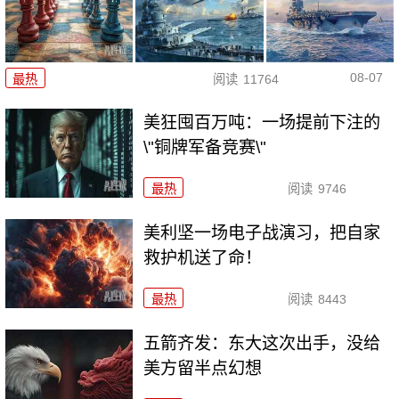
08-07
最热
阅读
11764
美狂囤百万吨：一场提前下注的
\"铜牌军备竞赛\"
最热
阅读
9746
美利坚一场电子战演习，把自家
救护机送了命！
最热
阅读
8443
五箭齐发：东大这次出手，没给
美方留半点幻想