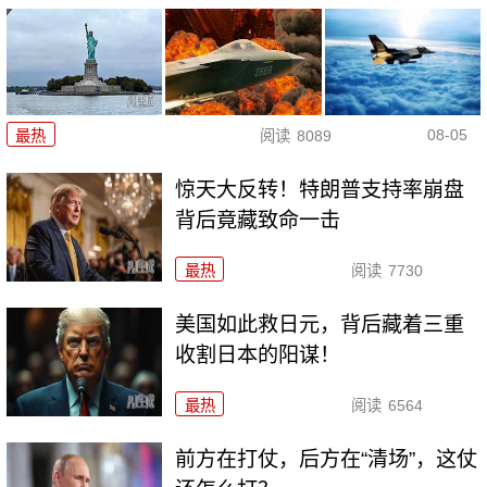
08-05
最热
阅读
8089
惊天大反转！特朗普支持率崩盘
背后竟藏致命一击
最热
阅读
7730
美国如此救日元，背后藏着三重
收割日本的阳谋！
最热
阅读
6564
前方在打仗，后方在“清场”，这仗