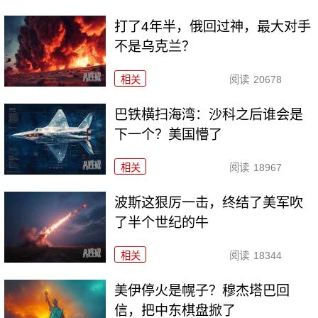
打了4年半，俄回过神，最大对手
不是乌克兰？
相关
阅读
20678
巴铁横扫海湾：沙科之后谁会是
下一个？美国懵了
相关
阅读
18967
波斯这狠厉一击，终结了美军吹
了半个世纪的牛
相关
阅读
18344
美伊停火是幌子？穆杰塔巴回
信，把中东棋盘掀了