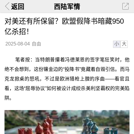
返回
西陆军情
对美还有所保留？欧盟假降书暗藏950
亿杀招！
小
大
2025-08-04
自由
笔者按：当特朗普攥着冯德莱恩的签字笔狂笑时，他
绝不会想到，这份镶金边的“投降书”竟藏着自毁引信。而马
克龙掀桌的怒吼，不过是欧洲猎枪上膛的序曲——看官且
看，这场“屈辱协议”如何被设计成绞杀美利坚霸权的完美陷
阱。