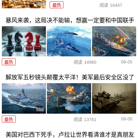
最热
阅读
16447
暴风来袭，这局决不能输，想赢一定要和中国联手
08-05
最热
阅读
14980
解放军五秒镜头颠覆太平洋！美军最后安全区没了
08-05
最热
阅读
13761
美国对巴西下死手，卢拉让世界看清谁才是真朋友