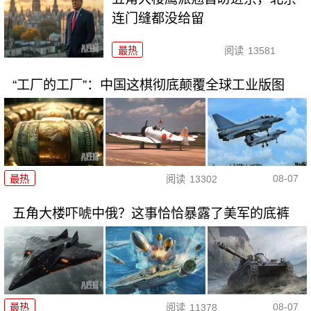
连门缝都没给留
最热
阅读
13581
“工厂的工厂”：中国这棋彻底颠覆全球工业版图
08-07
最热
阅读
13302
五角大楼吓唬中俄？这事恰恰暴露了美军的底裤
08-07
最热
阅读
11378