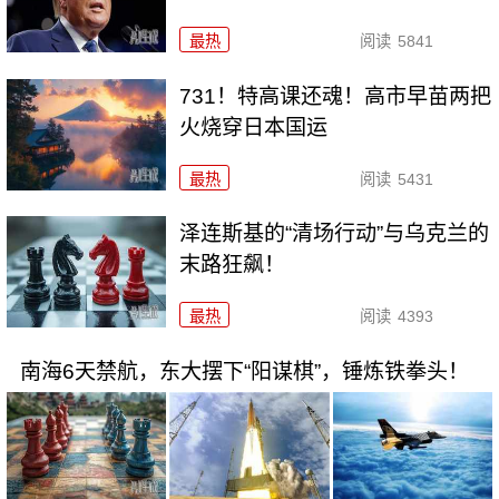
最热
阅读
5841
731！特高课还魂！高市早苗两把
火烧穿日本国运
最热
阅读
5431
泽连斯基的“清场行动”与乌克兰的
末路狂飙！
最热
阅读
4393
南海6天禁航，东大摆下“阳谋棋”，锤炼铁拳头！