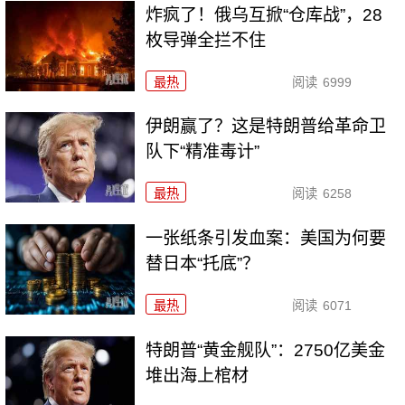
炸疯了！俄乌互掀“仓库战”，28
枚导弹全拦不住
最热
阅读
6999
伊朗赢了？这是特朗普给革命卫
队下“精准毒计”
最热
阅读
6258
一张纸条引发血案：美国为何要
替日本“托底”？
最热
阅读
6071
特朗普“黄金舰队”：2750亿美金
堆出海上棺材