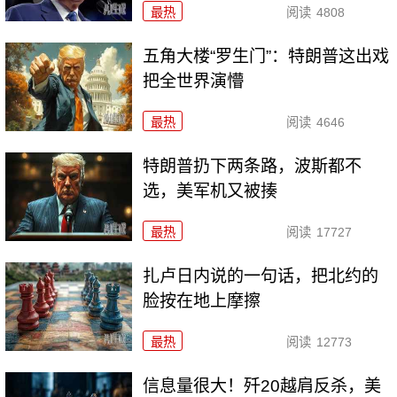
最热
阅读
4808
五角大楼“罗生门”：特朗普这出戏
把全世界演懵
最热
阅读
4646
特朗普扔下两条路，波斯都不
选，美军机又被揍
最热
阅读
17727
扎卢日内说的一句话，把北约的
脸按在地上摩擦
最热
阅读
12773
信息量很大！歼20越肩反杀，美