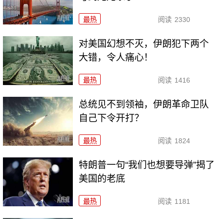
最热
阅读
2330
对美国幻想不灭，伊朗犯下两个
大错，令人痛心！
最热
阅读
1416
总统见不到领袖，伊朗革命卫队
自己下令开打？
最热
阅读
1824
特朗普一句“我们也想要导弹”揭了
美国的老底
最热
阅读
1181