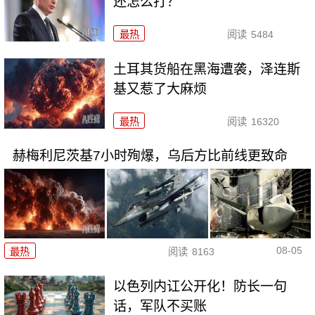
还怎么打？
最热
阅读
5484
土耳其货船在黑海遭袭，泽连斯
基又惹了大麻烦
最热
阅读
16320
赫梅利尼茨基7小时殉爆，乌后方比前线更致命
08-05
最热
阅读
8163
以色列内讧公开化！防长一句
话，军队不买账