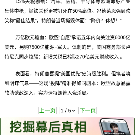
15%关税枷锁：汽车、医药、半导体等欧洲命脉产业
集体中枪，钢铁关税更被钉死在50%高位。冯德莱恩强颜欢
笑称“最佳结果”，特朗普当场撕毁体面：“降价？休想！”
万亿欧元输血：欧盟“自愿”承诺五年内向美注资6000亿
美元，另购7500亿能源+军火。讽刺的是，美国商务部长卢
特尼克同步炫耀：新增关税已榨取270亿美元财政收入 。
表面看，特朗普喜提“美国优先”史诗级胜利。但笔者嗅
到阴谋气息——这场“投降”精准得如同剧本：欧盟故意暴露
软肋诱敌深入，实为请特朗普入瓷杀局。
上一页
下一页