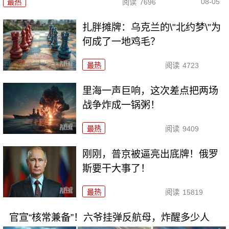
08-05
最热
阅读
7696
扎胖摊牌：乌克兰的\"北约梦\"为
何成了一地鸡毛？
最热
阅读
4723
里海一声巨响，这次差点把两场
战争炸成一锅粥！
最热
阅读
9409
刚刚，普京被逼亮出底牌！俄罗
斯要干大事了！
最热
阅读
15819
官宣“核常兼备”！六爷挂弹反航母，炸醒多少人