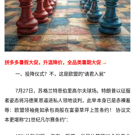
拼多多暑假大促，升温降价，全品类暑期大促 →
一、投降仪式？不，这是欧盟的“请君入瓮”
7月27日，苏格兰特恩伯里高尔夫球场。特朗普以征服
者姿态将冯德莱恩逼进私人领地谈判，此举本身已是赤裸羞
辱：欧盟领袖竟如承包商般在富豪草坪上签条约！ 协议文
本更堪称“21世纪凡尔赛条约”：