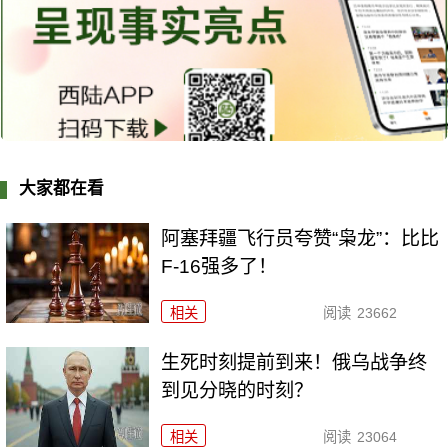
大家都在看
阿塞拜疆飞行员夸赞“枭龙”：比比
F-16强多了！
相关
阅读
23662
生死时刻提前到来！俄乌战争终
到见分晓的时刻？
相关
阅读
23064