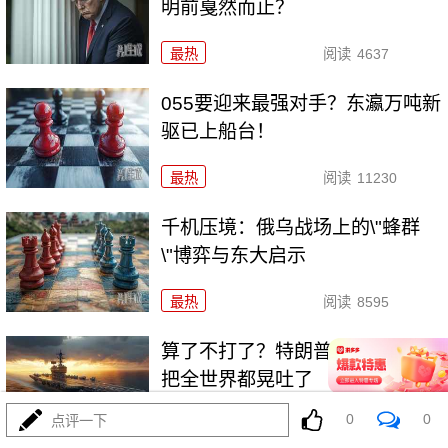
明前戛然而止？
最热
阅读
4637
055要迎来最强对手？东瀛万吨新
驱已上船台！
最热
阅读
11230
千机压境：俄乌战场上的\"蜂群
\"博弈与东大启示
最热
阅读
8595
算了不打了？特朗普这脚刹车，
把全世界都晃吐了
0
0
点评一下
最热
阅读
15851