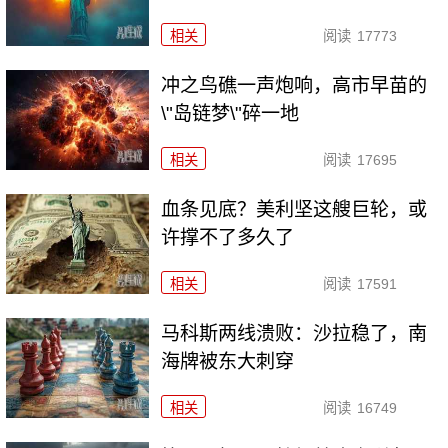
相关
阅读
17773
冲之鸟礁一声炮响，高市早苗的
\"岛链梦\"碎一地
相关
阅读
17695
血条见底？美利坚这艘巨轮，或
许撑不了多久了
相关
阅读
17591
马科斯两线溃败：沙拉稳了，南
海牌被东大刺穿
相关
阅读
16749