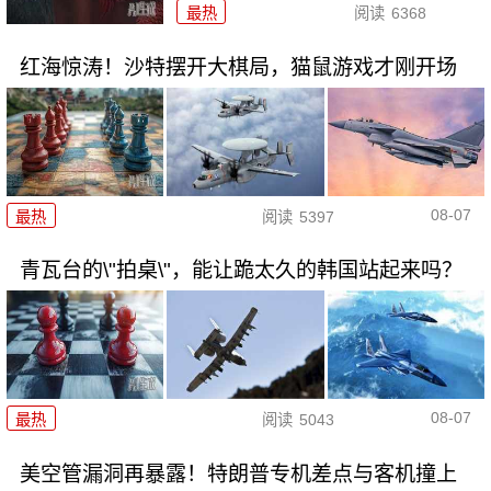
最热
阅读
6368
红海惊涛！沙特摆开大棋局，猫鼠游戏才刚开场
08-07
最热
阅读
5397
青瓦台的\"拍桌\"，能让跪太久的韩国站起来吗？
08-07
最热
阅读
5043
美空管漏洞再暴露！特朗普专机差点与客机撞上