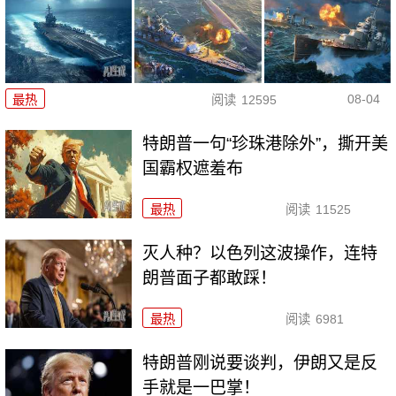
08-04
最热
阅读
12595
特朗普一句“珍珠港除外”，撕开美
国霸权遮羞布
最热
阅读
11525
灭人种？以色列这波操作，连特
朗普面子都敢踩！
最热
阅读
6981
特朗普刚说要谈判，伊朗又是反
手就是一巴掌！