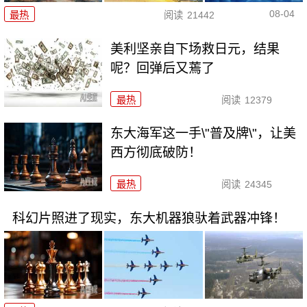
08-04
最热
阅读
21442
美利坚亲自下场救日元，结果
呢？回弹后又蔫了
最热
阅读
12379
东大海军这一手\"普及牌\"，让美
西方彻底破防！
最热
阅读
24345
科幻片照进了现实，东大机器狼驮着武器冲锋！