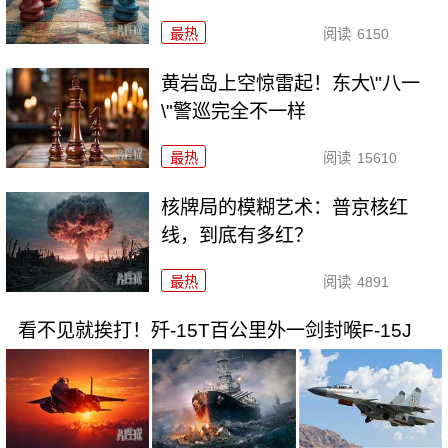
最热
阅读
6150
黄岩岛上空惊雷起！东大\"八一
\"警巡完全不一样
最热
阅读
15610
核牌局的模糊艺术：普京核红
线，到底有多红？
最热
阅读
4891
看不见就挨打！歼-15T百公里外一剑封喉F-15J