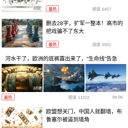
最热
阅读
6457
删去28字，扩军一整本！高市的
把戏骗不了东大
最热
阅读
5501
河水干了，欧洲的底裤露出来了，“生命线”告急
08-06
最热
阅读
11022
欧盟想关门，中国人就翻墙，布
鲁塞尔被逼到墙角