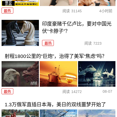
最热
阅读
31145
4小时前
印度豪赌千亿卢比，要对中国光
伏“卡脖子”？
最热
阅读
7223
射程1800公里的“巨炮”，治得了美军“焦虑”吗？
08-07
最热
阅读
14272
1.3万俄军直插日本海，美日的双线噩梦开始了