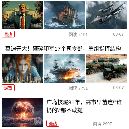
08-07
最热
阅读
4101
莫迪开大！砸碎印军17个司令部，重组指挥结构
08-07
最热
阅读
7751
广岛核爆81年，高市早苗连\"谁
扔的\"都不敢提！
最热
阅读
2907