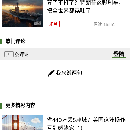
算了不打了？特朗普这脚刹车，
把全世界都晃吐了
相关
阅读
15851
热门评论
登陆
0
条评论
我来说两句
更多精彩内容
省440万丢5座城？美国这波操作
亏到姥姥家了！