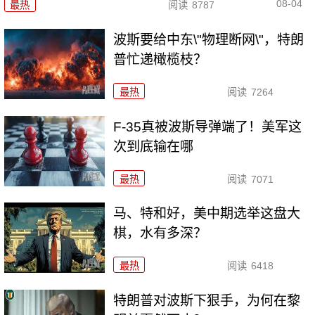
08-04
最热
阅读
8787
波斯要给中东\"物理断网\"，特朗
普忙递橄榄枝？
最热
阅读
7264
F-35真被波斯导弹端了！美军这
次到底输在哪
最热
阅读
7071
马、特和好，美中期选举这盘大
棋，水有多深？
最热
阅读
6418
特朗普对波斯下狠手，为何在黎