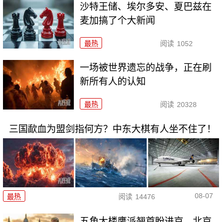
沙特王储、埃尔多安、夏巴兹在
麦加搞了个大新闻
最热
阅读
1052
一场被世界遗忘的战争，正在刷
新所有人的认知
最热
阅读
20328
三国歃血为盟剑指何方？中东大棋有人坐不住了！
08-07
最热
阅读
14476
五角大楼鹰派翘首盼进京，北京