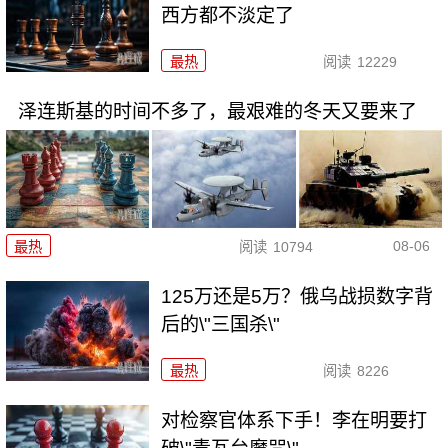
西方都不淡定了
最热
阅读
12229
泽连斯基的时间不多了，最艰难的冬天又要来了
08-06
最热
阅读
10794
125万还是5万？俄乌战损数字背
后的\"三国杀\"
最热
阅读
8226
对检察官体系下手！李在明要打