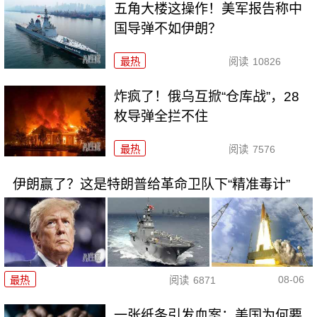
五角大楼这操作！美军报告称中
国导弹不如伊朗？
最热
阅读
10826
炸疯了！俄乌互掀“仓库战”，28
枚导弹全拦不住
最热
阅读
7576
伊朗赢了？这是特朗普给革命卫队下“精准毒计”
08-06
最热
阅读
6871
一张纸条引发血案：美国为何要