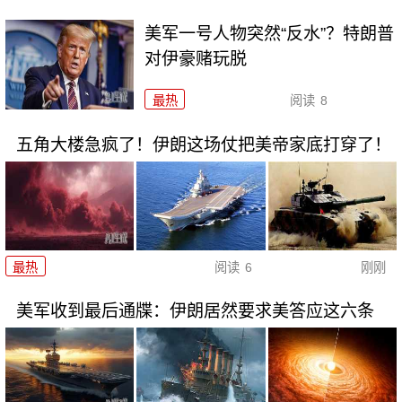
美军一号人物突然“反水”？特朗普
对伊豪赌玩脱
最热
阅读
8
五角大楼急疯了！伊朗这场仗把美帝家底打穿了！
最热
阅读
6
刚刚
美军收到最后通牒：伊朗居然要求美答应这六条