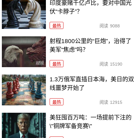
印度豪赌千亿卢比，要对中国光
伏“卡脖子”？
最热
阅读
9088
射程1800公里的“巨炮”，治得了
美军“焦虑”吗？
最热
阅读
15190
1.3万俄军直插日本海，美日的双
线噩梦开始了
最热
阅读
12915
美狂囤百万吨：一场提前下注的
\"铜牌军备竞赛\"