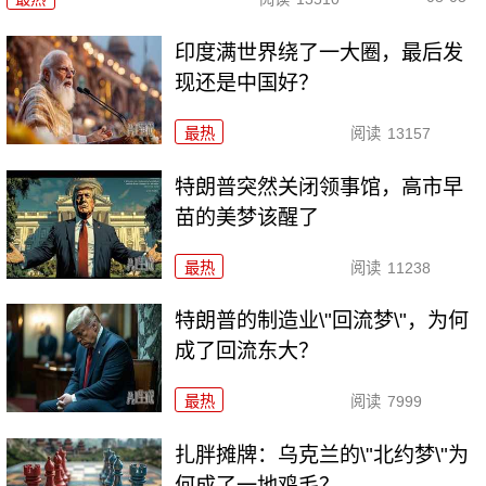
印度满世界绕了一大圈，最后发
现还是中国好？
最热
阅读
13157
特朗普突然关闭领事馆，高市早
苗的美梦该醒了
最热
阅读
11238
特朗普的制造业\"回流梦\"，为何
成了回流东大？
最热
阅读
7999
扎胖摊牌：乌克兰的\"北约梦\"为
何成了一地鸡毛？