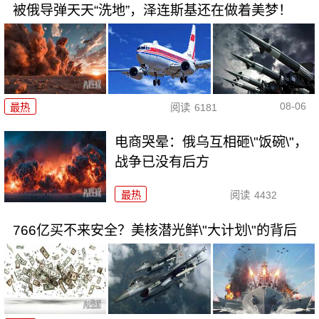
被俄导弹天天“洗地”，泽连斯基还在做着美梦！
08-06
最热
阅读
6181
电商哭晕：俄乌互相砸\"饭碗\"，
战争已没有后方
最热
阅读
4432
766亿买不来安全？美核潜光鲜\"大计划\"的背后