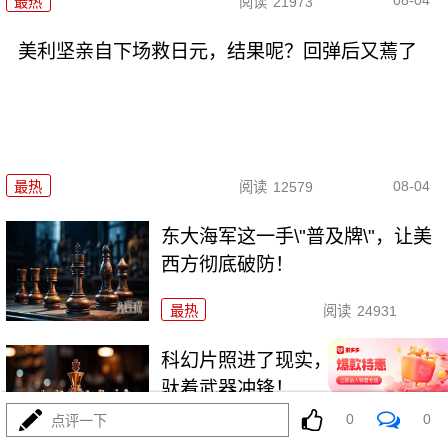
08-04
最热
阅读
21973
美利坚亲自下场救日元，结果呢？回弹后又蔫了
08-04
最热
阅读
12579
东大海军这一手\"普及牌\"，让美
西方彻底破防！
最热
阅读
24931
科幻片照进了现实，东大机器狼
驮着武器冲锋！
0
0
点评一下
最热
阅读
8960