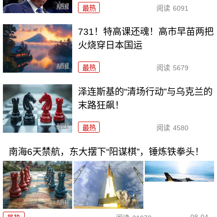
最热
阅读
6091
731！特高课还魂！高市早苗两把
火烧穿日本国运
最热
阅读
5679
泽连斯基的“清场行动”与乌克兰的
末路狂飙！
最热
阅读
4580
南海6天禁航，东大摆下“阳谋棋”，锤炼铁拳头！