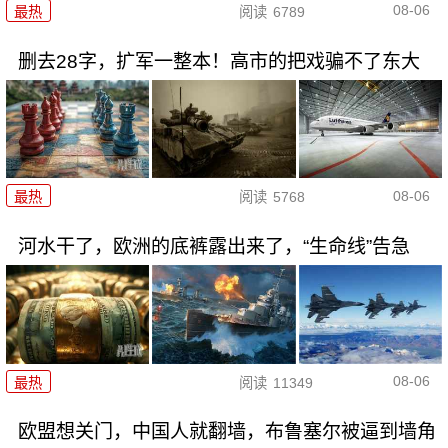
08-06
最热
阅读
6789
删去28字，扩军一整本！高市的把戏骗不了东大
08-06
最热
阅读
5768
河水干了，欧洲的底裤露出来了，“生命线”告急
08-06
最热
阅读
11349
欧盟想关门，中国人就翻墙，布鲁塞尔被逼到墙角