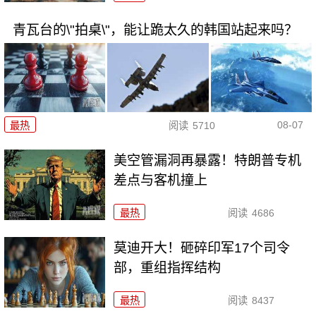
青瓦台的\"拍桌\"，能让跪太久的韩国站起来吗？
08-07
最热
阅读
5710
美空管漏洞再暴露！特朗普专机
差点与客机撞上
最热
阅读
4686
莫迪开大！砸碎印军17个司令
部，重组指挥结构
最热
阅读
8437