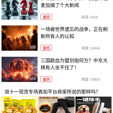
麦加搞了个大新闻
最热
阅读
4426
一场被世界遗忘的战争，正在刷
新所有人的认知
最热
阅读
24444
三国歃血为盟剑指何方？中东大
棋有人坐不住了！
最热
阅读
18854
双十一现货专场真如平台商家所说的那样吗？