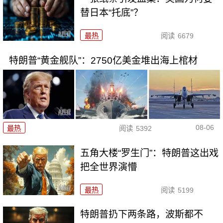
替日本“托底”？
最热
阅读
6679
特朗普“黄金舰队”：2750亿美金堆出海上棺材
08-06
最热
阅读
5392
五角大楼“罗生门”：特朗普这出戏
把全世界演懵
最热
阅读
5199
特朗普扔下两条路，波斯都不