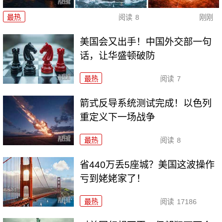
最热
阅读
8
刚刚
美国会又出手！中国外交部一句
话，让华盛顿破防
最热
阅读
7
箭式反导系统测试完成！以色列
重定义下一场战争
最热
阅读
8
省440万丢5座城？美国这波操作
亏到姥姥家了！
最热
阅读
17186