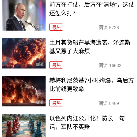
前方在打仗，后方在“清场”，这仗
还怎么打？
最热
阅读
5728
土耳其货船在黑海遭袭，泽连斯
基又惹了大麻烦
最热
阅读
16632
赫梅利尼茨基7小时殉爆，乌后方
比前线更致命
最热
阅读
8469
以色列内讧公开化！防长一句
话，军队不买账