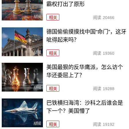
霸权打出了原形
相关
阅读
20466
德国偷偷摸摸找中国“命门”，这牙
呲得起来吗？
相关
阅读
19360
美国最狠的反华鹰派，怎么访个
华还委屈上了？
相关
阅读
19288
巴铁横扫海湾：沙科之后谁会是
下一个？美国懵了
相关
阅读
19192