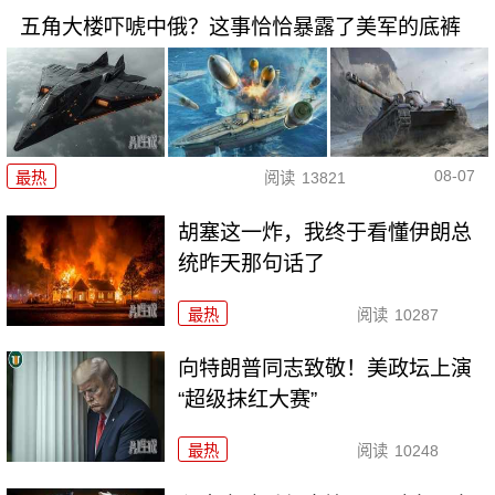
五角大楼吓唬中俄？这事恰恰暴露了美军的底裤
08-07
最热
阅读
13821
胡塞这一炸，我终于看懂伊朗总
统昨天那句话了
最热
阅读
10287
向特朗普同志致敬！美政坛上演
“超级抹红大赛”
最热
阅读
10248