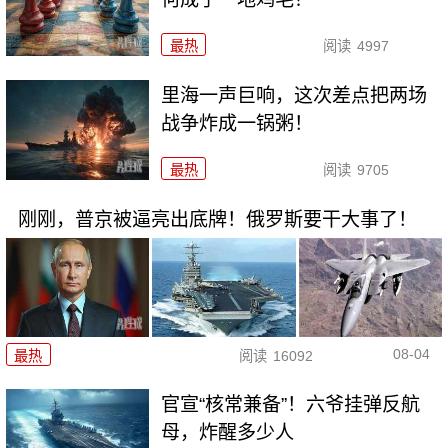
最热
阅读
4997
里海一声巨响，这次差点把两场
战争炸成一锅粥！
最热
阅读
9705
刚刚，普京被逼亮出底牌！俄罗斯要干大事了！
08-04
最热
阅读
16092
官宣“核常兼备”！六爷挂弹反航
母，炸醒多少人