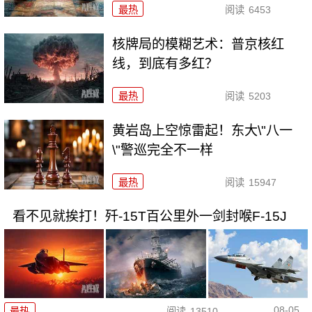
最热
阅读
6453
核牌局的模糊艺术：普京核红
线，到底有多红？
最热
阅读
5203
黄岩岛上空惊雷起！东大\"八一
\"警巡完全不一样
最热
阅读
15947
看不见就挨打！歼-15T百公里外一剑封喉F-15J
08-05
最热
阅读
13510