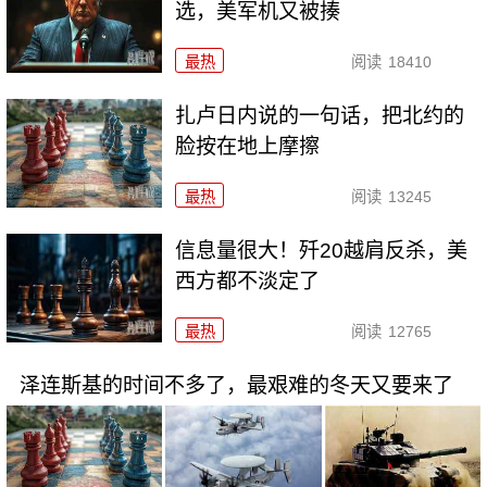
选，美军机又被揍
最热
阅读
18410
扎卢日内说的一句话，把北约的
脸按在地上摩擦
最热
阅读
13245
信息量很大！歼20越肩反杀，美
西方都不淡定了
最热
阅读
12765
泽连斯基的时间不多了，最艰难的冬天又要来了