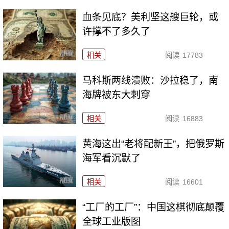
血条见底？美利坚这艘巨轮，或
许撑不了多久了
相关
阅读
17783
马科斯两线溃败：沙拉稳了，南
海牌被东大刺穿
相关
阅读
16883
黄海这出“老将配新王”，把俄罗斯
海军看沉默了
相关
阅读
16601
“工厂的工厂”：中国这棋彻底颠覆
全球工业版图