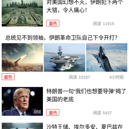
对美国幻想不灭，伊朗犯下两个
大错，令人痛心！
最热
阅读
11916
总统见不到领袖，伊朗革命卫队自己下令开打？
最热
阅读
10187
4小时前
特朗普一句“我们也想要导弹”揭了
美国的老底
最热
阅读
5437
沙特王储、埃尔多安、夏巴兹在