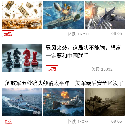
08-05
最热
阅读
16790
暴风来袭，这局决不能输，想赢
一定要和中国联手
最热
阅读
15332
解放军五秒镜头颠覆太平洋！美军最后安全区没了
08-05
最热
阅读
14075