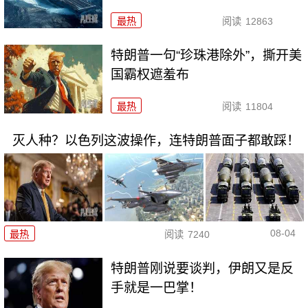
最热
阅读
12863
特朗普一句“珍珠港除外”，撕开美
国霸权遮羞布
最热
阅读
11804
灭人种？以色列这波操作，连特朗普面子都敢踩！
08-04
最热
阅读
7240
特朗普刚说要谈判，伊朗又是反
手就是一巴掌！