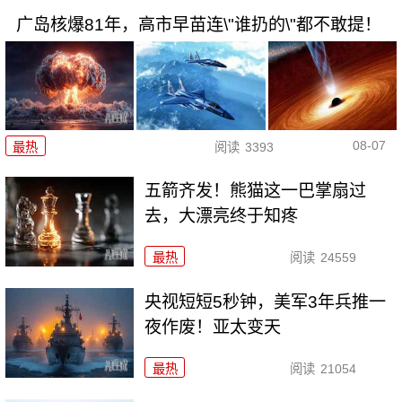
广岛核爆81年，高市早苗连\"谁扔的\"都不敢提！
08-07
最热
阅读
3393
五箭齐发！熊猫这一巴掌扇过
去，大漂亮终于知疼
最热
阅读
24559
央视短短5秒钟，美军3年兵推一
夜作废！亚太变天
最热
阅读
21054