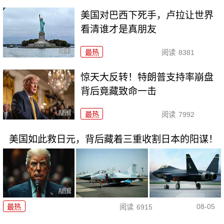
美国对巴西下死手，卢拉让世界
看清谁才是真朋友
最热
阅读
8381
惊天大反转！特朗普支持率崩盘
背后竟藏致命一击
最热
阅读
7992
美国如此救日元，背后藏着三重收割日本的阳谋！
08-05
最热
阅读
6915