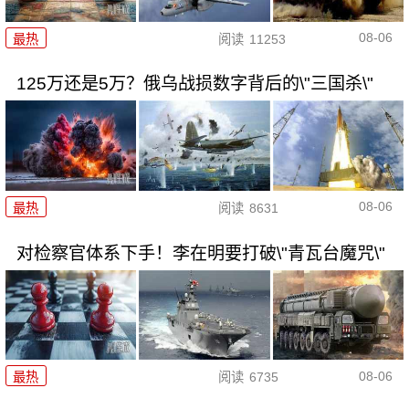
08-06
最热
阅读
11253
125万还是5万？俄乌战损数字背后的\"三国杀\"
08-06
最热
阅读
8631
对检察官体系下手！李在明要打破\"青瓦台魔咒\"
08-06
最热
阅读
6735