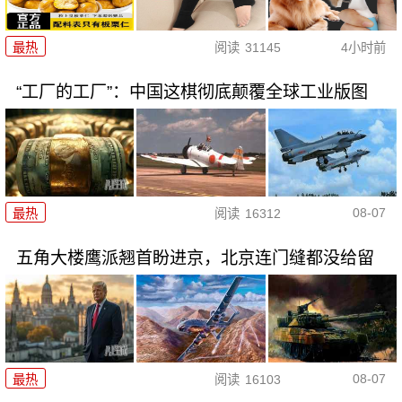
最热
阅读
31145
4小时前
“工厂的工厂”：中国这棋彻底颠覆全球工业版图
08-07
最热
阅读
16312
五角大楼鹰派翘首盼进京，北京连门缝都没给留
08-07
最热
阅读
16103