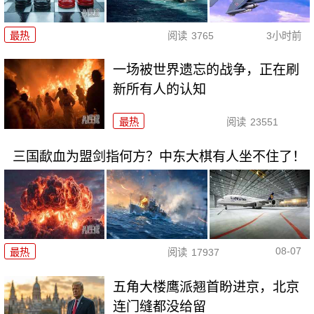
最热
阅读
3765
3小时前
一场被世界遗忘的战争，正在刷
新所有人的认知
最热
阅读
23551
三国歃血为盟剑指何方？中东大棋有人坐不住了！
08-07
最热
阅读
17937
五角大楼鹰派翘首盼进京，北京
连门缝都没给留