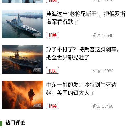
黄海这出“老将配新王”，把俄罗斯
海军看沉默了
相关
阅读
16548
算了不打了？特朗普这脚刹车，
把全世界都晃吐了
相关
阅读
16082
中东一触即发！沙特到生死边
缘，美国的饵太大了
相关
阅读
15450
热门评论