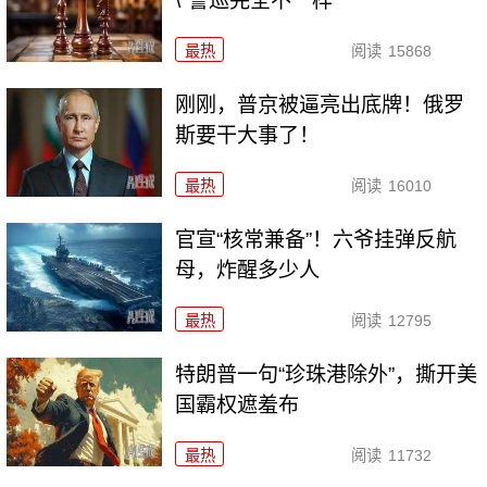
\"警巡完全不一样
最热
阅读
15868
刚刚，普京被逼亮出底牌！俄罗
斯要干大事了！
最热
阅读
16010
官宣“核常兼备”！六爷挂弹反航
母，炸醒多少人
最热
阅读
12795
特朗普一句“珍珠港除外”，撕开美
国霸权遮羞布
最热
阅读
11732