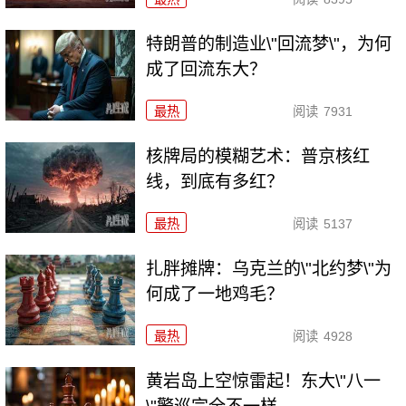
特朗普的制造业\"回流梦\"，为何
成了回流东大？
最热
阅读
7931
核牌局的模糊艺术：普京核红
线，到底有多红？
最热
阅读
5137
扎胖摊牌：乌克兰的\"北约梦\"为
何成了一地鸡毛？
最热
阅读
4928
黄岩岛上空惊雷起！东大\"八一