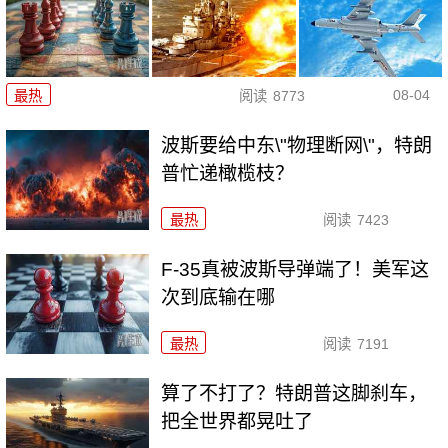
08-04
最热
阅读
8773
波斯要给中东\"物理断网\"，特朗
普忙递橄榄枝？
最热
阅读
7423
F-35真被波斯导弹端了！美军这
次到底输在哪
最热
阅读
7191
算了不打了？特朗普这脚刹车，
把全世界都晃吐了