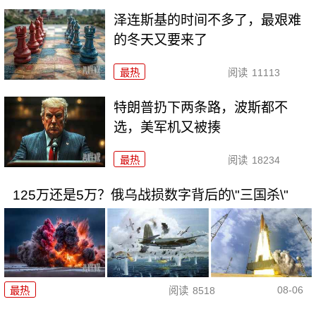
泽连斯基的时间不多了，最艰难
的冬天又要来了
最热
阅读
11113
特朗普扔下两条路，波斯都不
选，美军机又被揍
最热
阅读
18234
125万还是5万？俄乌战损数字背后的\"三国杀\"
08-06
最热
阅读
8518