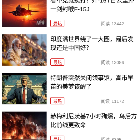
看不见就挨打！歼-15T百公里外
一剑封喉F-15J
最热
阅读
13442
印度满世界绕了一大圈，最后发
现还是中国好？
最热
阅读
13086
特朗普突然关闭领事馆，高市早
苗的美梦该醒了
最热
阅读
11172
赫梅利尼茨基7小时殉爆，乌后方
比前线更致命
最热
阅读
8395