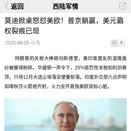
返回
西陆军情
莫迪掀桌怒怼美欧！普京躺赢，美元霸
权裂痕已现
小
大
2025-08-05
小鸟
特朗普的关税大棒砸向新德里，美印准盟友的温情面
纱被撕得粉碎。华盛顿一声令下，25%惩罚性关税如利剑悬
顶，只待11月大选尘埃落定便要斩落。印度外交部六点声明
如喀秋莎火箭炮齐射，火力全开直指美欧双标心脏。