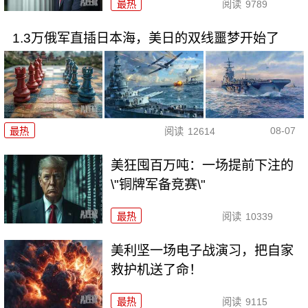
最热
阅读
9789
1.3万俄军直插日本海，美日的双线噩梦开始了
08-07
最热
阅读
12614
美狂囤百万吨：一场提前下注的
\"铜牌军备竞赛\"
最热
阅读
10339
美利坚一场电子战演习，把自家
救护机送了命！
最热
阅读
9115