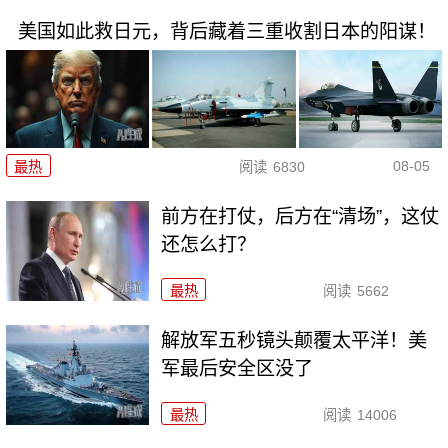
美国如此救日元，背后藏着三重收割日本的阳谋！
08-05
最热
阅读
6830
前方在打仗，后方在“清场”，这仗
还怎么打？
最热
阅读
5662
解放军五秒镜头颠覆太平洋！美
军最后安全区没了
最热
阅读
14006