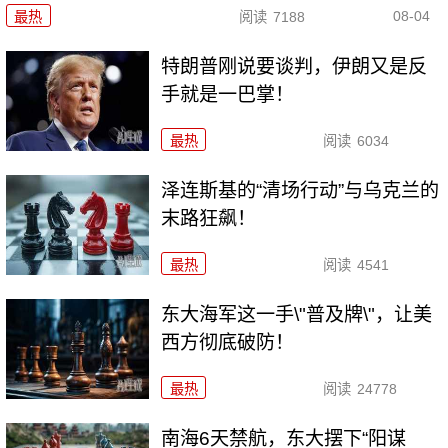
08-04
最热
阅读
7188
特朗普刚说要谈判，伊朗又是反
手就是一巴掌！
最热
阅读
6034
泽连斯基的“清场行动”与乌克兰的
末路狂飙！
最热
阅读
4541
东大海军这一手\"普及牌\"，让美
西方彻底破防！
最热
阅读
24778
南海6天禁航，东大摆下“阳谋