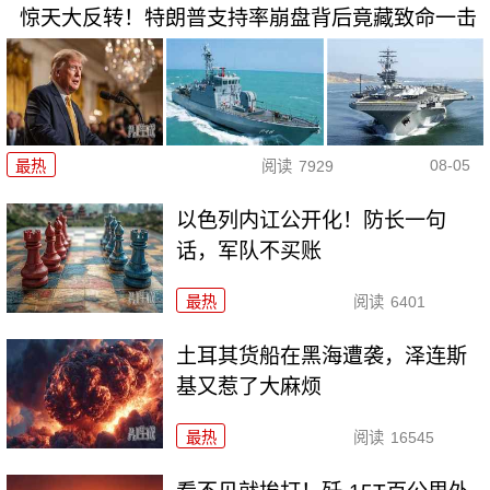
惊天大反转！特朗普支持率崩盘背后竟藏致命一击
08-05
最热
阅读
7929
以色列内讧公开化！防长一句
话，军队不买账
最热
阅读
6401
土耳其货船在黑海遭袭，泽连斯
基又惹了大麻烦
最热
阅读
16545