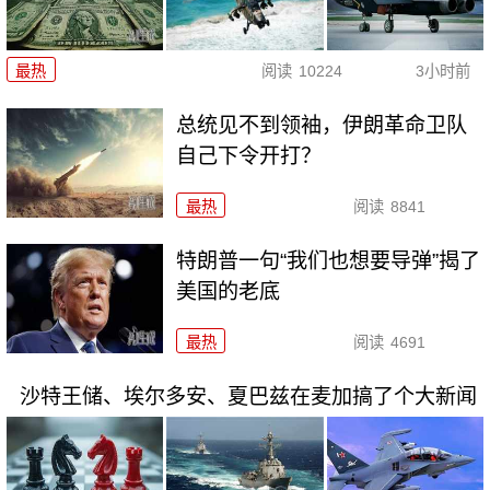
最热
阅读
10224
3小时前
总统见不到领袖，伊朗革命卫队
自己下令开打？
最热
阅读
8841
特朗普一句“我们也想要导弹”揭了
美国的老底
最热
阅读
4691
沙特王储、埃尔多安、夏巴兹在麦加搞了个大新闻