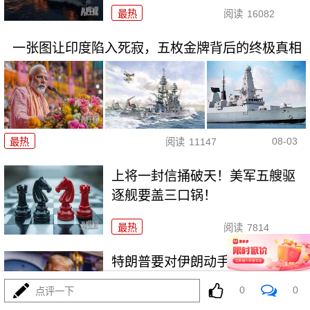
最热
阅读
16082
一张图让印度陷入死寂，五枚金牌背后的终极真相
08-03
最热
阅读
11147
上将一封信捅破天！美军五艘驱
逐舰要盖三口锅！
最热
阅读
7814
特朗普要对伊朗动手？最狠的还
没来，最骚的来了
0
0
点评一下