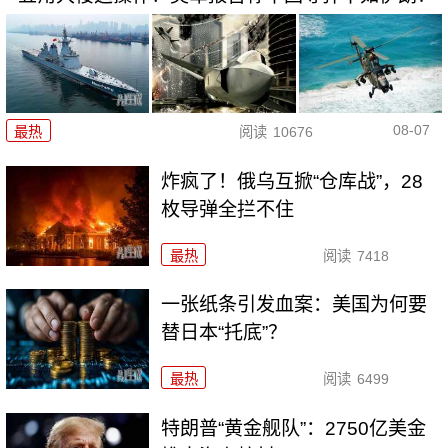
08-07
最热
阅读
10676
炸疯了！俄乌互掀“仓库战”，28
枚导弹全拦不住
最热
阅读
7418
一张纸条引发血案：美国为何要
替日本“托底”？
最热
阅读
6499
特朗普“黄金舰队”：2750亿美金