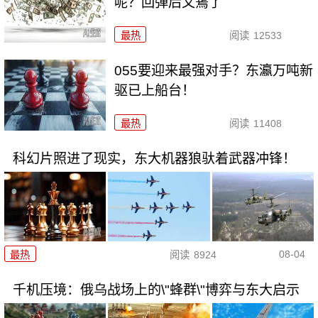
呢？回弹后又蔫了
最热
阅读
12533
055要迎来最强对手？东瀛万吨新
驱已上船台！
最热
阅读
11408
科幻片照进了现实，东大机器狼驮着武器冲锋！
08-04
最热
阅读
8924
千机压境：俄乌战场上的\"蜂群\"博弈与东大启示