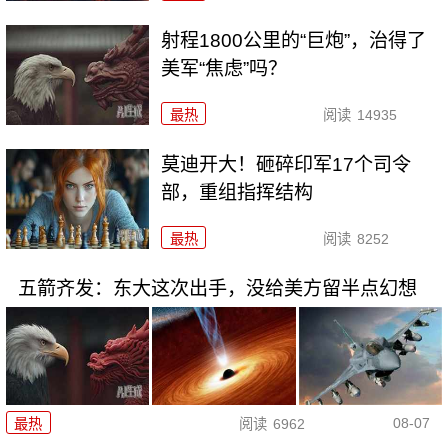
射程1800公里的“巨炮”，治得了
美军“焦虑”吗？
最热
阅读
14935
莫迪开大！砸碎印军17个司令
部，重组指挥结构
最热
阅读
8252
五箭齐发：东大这次出手，没给美方留半点幻想
08-07
最热
阅读
6962