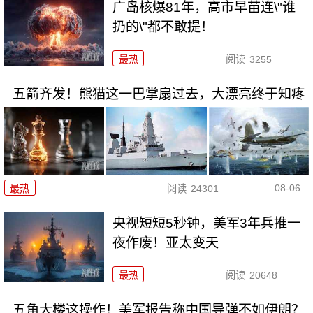
广岛核爆81年，高市早苗连\"谁
扔的\"都不敢提！
最热
阅读
3255
五箭齐发！熊猫这一巴掌扇过去，大漂亮终于知疼
08-06
最热
阅读
24301
央视短短5秒钟，美军3年兵推一
夜作废！亚太变天
最热
阅读
20648
五角大楼这操作！美军报告称中国导弹不如伊朗？