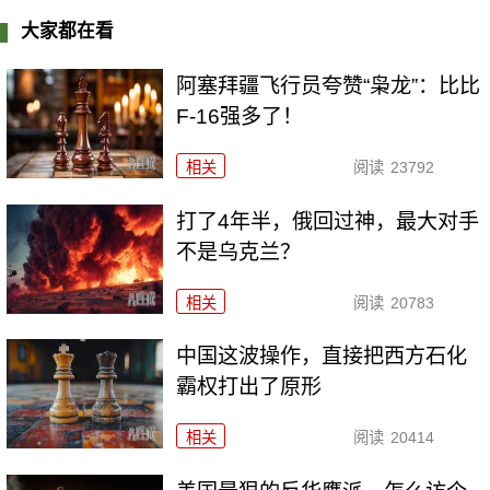
大家都在看
阿塞拜疆飞行员夸赞“枭龙”：比比
F-16强多了！
相关
阅读
23792
打了4年半，俄回过神，最大对手
不是乌克兰？
相关
阅读
20783
中国这波操作，直接把西方石化
霸权打出了原形
相关
阅读
20414