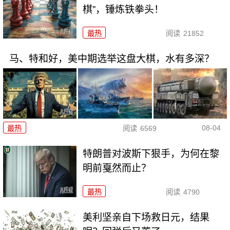
棋”，锤炼铁拳头！
最热
阅读
21852
马、特和好，美中期选举这盘大棋，水有多深？
08-04
最热
阅读
6569
特朗普对波斯下狠手，为何在黎
明前戛然而止？
最热
阅读
4790
美利坚亲自下场救日元，结果