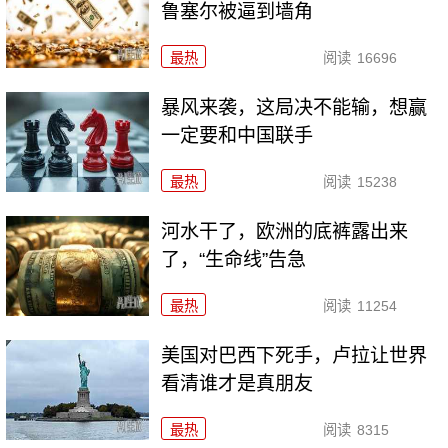
鲁塞尔被逼到墙角
最热
阅读
16696
暴风来袭，这局决不能输，想赢
一定要和中国联手
最热
阅读
15238
河水干了，欧洲的底裤露出来
了，“生命线”告急
最热
阅读
11254
美国对巴西下死手，卢拉让世界
看清谁才是真朋友
最热
阅读
8315