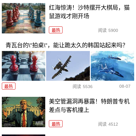
红海惊涛！沙特摆开大棋局，猫
鼠游戏才刚开场
最热
阅读
5900
青瓦台的\"拍桌\"，能让跪太久的韩国站起来吗？
08-07
最热
阅读
5536
美空管漏洞再暴露！特朗普专机
差点与客机撞上
最热
阅读
4512