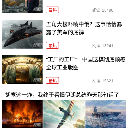
最热
阅读
15490
五角大楼吓唬中俄？这事恰恰暴
露了美军的底裤
最热
阅读
13241
“工厂的工厂”：中国这棋彻底颠覆
全球工业版图
最热
阅读
15621
胡塞这一炸，我终于看懂伊朗总统昨天那句话了