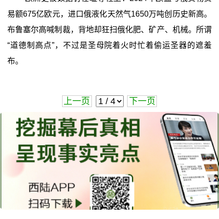
易额675亿欧元，进口俄液化天然气1650万吨创历史新高。
布鲁塞尔高喊制裁，背地却狂扫俄化肥、矿产、机械。所谓
“道德制高点”，不过是圣母院着火时忙着偷运圣器的遮羞
布。
上一页
下一页