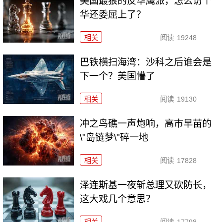
美国最狠的反华鹰派，怎么访个
华还委屈上了？
相关
阅读
19248
巴铁横扫海湾：沙科之后谁会是
下一个？美国懵了
相关
阅读
19130
冲之鸟礁一声炮响，高市早苗的
\"岛链梦\"碎一地
相关
阅读
17828
泽连斯基一夜斩总理又砍防长，
这大戏几个意思？
相关
阅读
17798