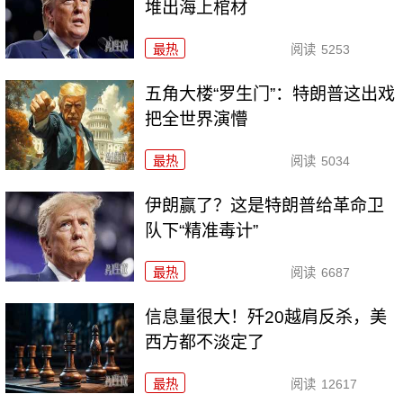
堆出海上棺材
最热
阅读
5253
五角大楼“罗生门”：特朗普这出戏
把全世界演懵
最热
阅读
5034
伊朗赢了？这是特朗普给革命卫
队下“精准毒计”
最热
阅读
6687
信息量很大！歼20越肩反杀，美
西方都不淡定了
最热
阅读
12617