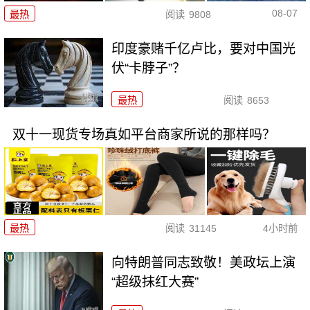
08-07
最热
阅读
9808
印度豪赌千亿卢比，要对中国光
伏“卡脖子”？
最热
阅读
8653
双十一现货专场真如平台商家所说的那样吗？
最热
阅读
31145
4小时前
向特朗普同志致敬！美政坛上演
“超级抹红大赛”