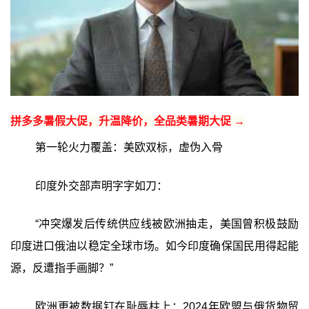
拼多多暑假大促，升温降价，全品类暑期大促 →
第一轮火力覆盖：美欧双标，虚伪入骨
印度外交部声明字字如刀：
“冲突爆发后传统供应线被欧洲抽走，美国曾积极鼓励
印度进口俄油以稳定全球市场。如今印度确保国民用得起能
源，反遭指手画脚？”
欧洲更被数据钉在耻辱柱上：2024年欧盟与俄货物贸