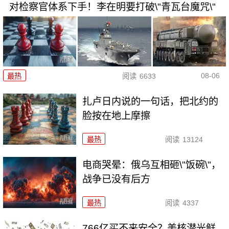
对检察官体系下手！李在明要打破\"青瓦台魔咒\"
08-06
最热
阅读
6633
扎卢日内说的一句话，把北约的
脸按在地上摩擦
最热
阅读
13124
电商哭晕：俄乌互相砸\"饭碗\"，
战争已没有后方
最热
阅读
4337
766亿买不来安全？美核潜光鲜