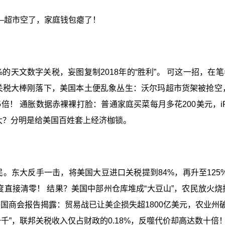
—超市空了，家庭钱包瘪了！
%的天文数字关税，妄图复制2018年的“胜利”。 可这一招，
关税大棒刚落下，美国本土便乱象丛生：沃尔玛超市货架被抢空，
5倍！ 通胀数据赤裸裸打脸：普通家庭买菜每月多花200美元，iP
东大？分明是给美国百姓套上经济枷锁。
民。东大反手一击，将美国大豆进口关税提到84%，再升至125
季度直接清零！ 结果？美国中部州仓库堆成“大豆山”，农民放
国商会报告揭露：贸易战已让美企损失超1800亿美元，农业州破
千”，联邦关税收入仅占财政的0.18%，反噬代价却高达数十倍