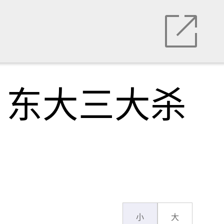
，东大三大杀
小
大