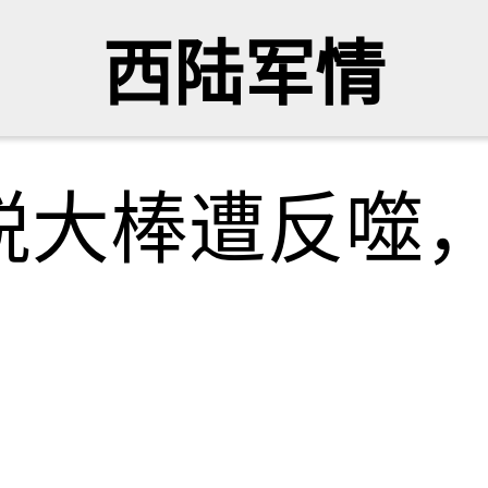
西陆军情
税大棒遭反噬