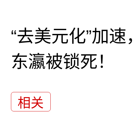
“去美元化”加
东瀛被锁死！
相关