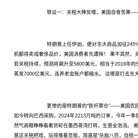
铁证一：关税大棒反噬，美国自食苦果—
特朗普上任伊始，便对东大商品加征245
机都得卖成奢侈品价，美国消费者先遭殃！ 果不其然，
若关税持续，预测将飙升至5800美元，相当于2018年的
蒸发7000亿美元，连养老金账户都缩水。 这哪是打击
更惨的是特朗普的“铁杆票仓”——美国农
如今转向巴西采购，2024年2213万吨的订单，今年一
然气商眼睁睁看着货轮在墨西哥湾打转，生意全泡汤。 美
普这关税把戏，玩得难看至极，简直是“杀敌八百，自损一