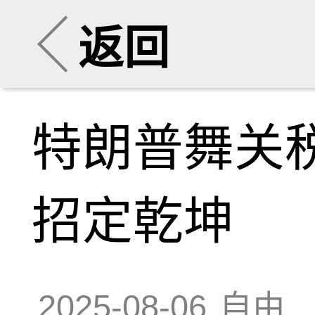
返回
特朗普舞关
招定乾坤
2025-08-06
自由