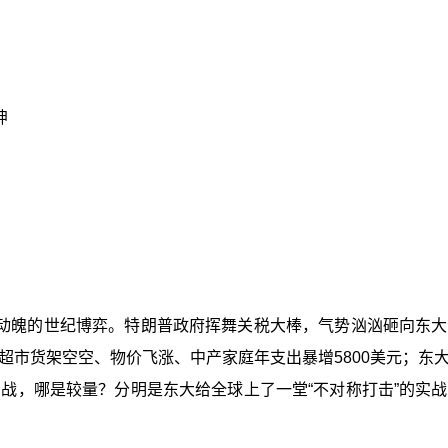
坤
！
动魄的世纪博弈。特朗普政府挥舞关税大棒，气势汹汹砸向东大
超市货架空空、物价飞涨、中产家庭年支出暴增5800美元；东
易战，哪是较量？分明是东大给全球上了一堂“不对称打击”的