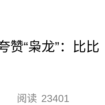
夸赞“枭龙”：比比
阅读
23401