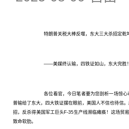
特朗普关税大棒反噬，东大三大杀招定乾
——美媒终认输，四铁证如山，东大完胜
各位看官，今日笔者要为您剖析一场惊心
普输给了东大，四大铁证摆在眼前，美国人不信也待信。
招，反杀得美国军工巨头F-35生产线濒临瘫痪！这场贸
致命软肋。