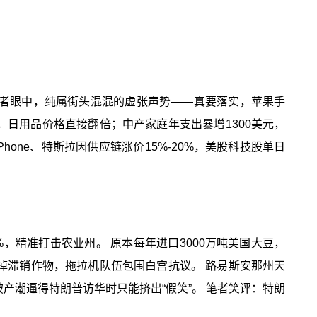
在笔者眼中，纯属街头混混的虚张声势——真要落实，苹果手
日用品价格直接翻倍；中产家庭年支出暴增1300美元，
hone、特斯拉因供应链涨价15%-20%，美股科技股单日
%，精准打击农业州。 原本每年进口3000万吨美国大豆，
火烧掉滞销作物，拖拉机队伍包围白宫抗议。 路易斯安那州天
产潮逼得特朗普访华时只能挤出“假笑”。 笔者笑评：特朗
！