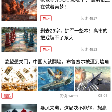
在做着美梦！
最热
阅读
4517
删去28字，扩军一整本！高市的
把戏骗不了东大
最热
阅读
4513
欧盟想关门，中国人就翻墙，布鲁塞尔被逼到墙角
08-05
最热
阅读
14821
暴风来袭，这局决不能输，想赢