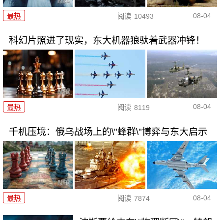
08-04
最热
阅读
10493
科幻片照进了现实，东大机器狼驮着武器冲锋！
08-04
最热
阅读
8119
千机压境：俄乌战场上的\"蜂群\"博弈与东大启示
08-04
最热
阅读
7874