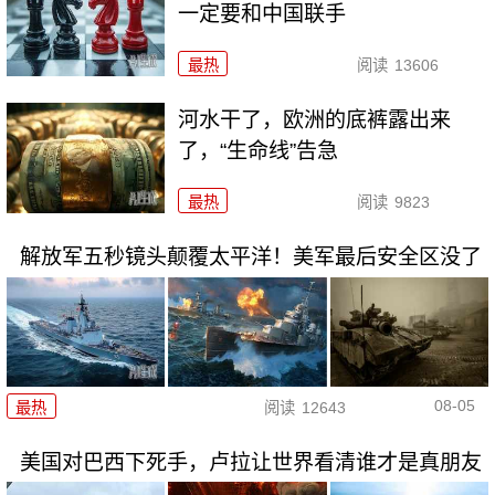
一定要和中国联手
最热
阅读
13606
河水干了，欧洲的底裤露出来
了，“生命线”告急
最热
阅读
9823
解放军五秒镜头颠覆太平洋！美军最后安全区没了
08-05
最热
阅读
12643
美国对巴西下死手，卢拉让世界看清谁才是真朋友