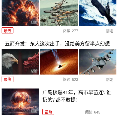
最热
阅读
277
刚刚
五箭齐发：东大这次出手，没给美方留半点幻想
最热
阅读
523
刚刚
广岛核爆81年，高市早苗连\"谁
扔的\"都不敢提！
最热
阅读
645