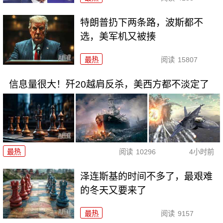
特朗普扔下两条路，波斯都不
选，美军机又被揍
最热
阅读
15807
信息量很大！歼20越肩反杀，美西方都不淡定了
最热
阅读
10296
4小时前
泽连斯基的时间不多了，最艰难
的冬天又要来了
最热
阅读
9157