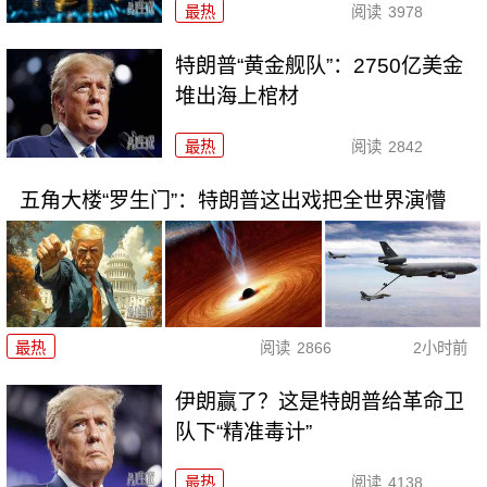
最热
阅读
3978
特朗普“黄金舰队”：2750亿美金
堆出海上棺材
最热
阅读
2842
五角大楼“罗生门”：特朗普这出戏把全世界演懵
最热
阅读
2866
2小时前
伊朗赢了？这是特朗普给革命卫
队下“精准毒计”
最热
阅读
4138