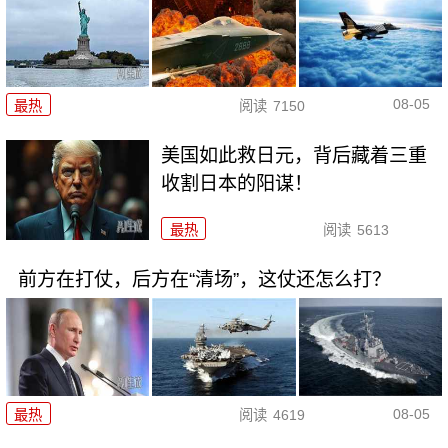
08-05
最热
阅读
7150
美国如此救日元，背后藏着三重
收割日本的阳谋！
最热
阅读
5613
前方在打仗，后方在“清场”，这仗还怎么打？
08-05
最热
阅读
4619