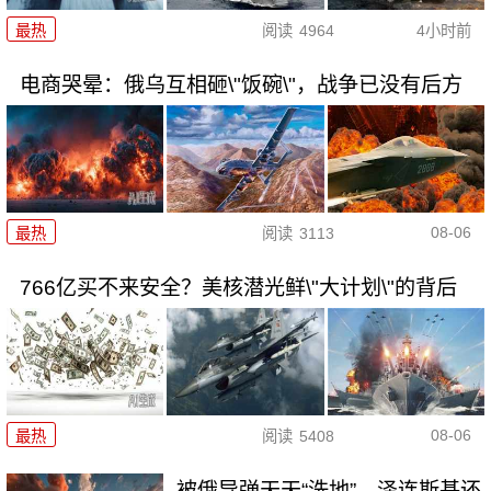
最热
阅读
4964
4小时前
电商哭晕：俄乌互相砸\"饭碗\"，战争已没有后方
08-06
最热
阅读
3113
766亿买不来安全？美核潜光鲜\"大计划\"的背后
08-06
最热
阅读
5408
被俄导弹天天“洗地”，泽连斯基还