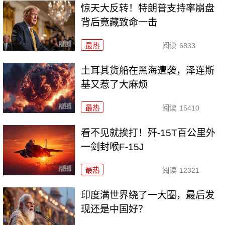
惊天大反转！特朗普支持率崩盘
背后竟藏致命一击
最热
阅读
6833
土耳其货船在黑海遭袭，泽连斯
基又惹了大麻烦
最热
阅读
15410
看不见就挨打！歼-15T百公里外
一剑封喉F-15J
最热
阅读
12321
印度满世界绕了一大圈，最后发
现还是中国好？