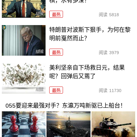
棋，水有多深？
最热
阅读
5818
特朗普对波斯下狠手，为何在黎
明前戛然而止？
最热
阅读
3979
美利坚亲自下场救日元，结果
呢？回弹后又蔫了
最热
阅读
11730
055要迎来最强对手？东瀛万吨新驱已上船台！