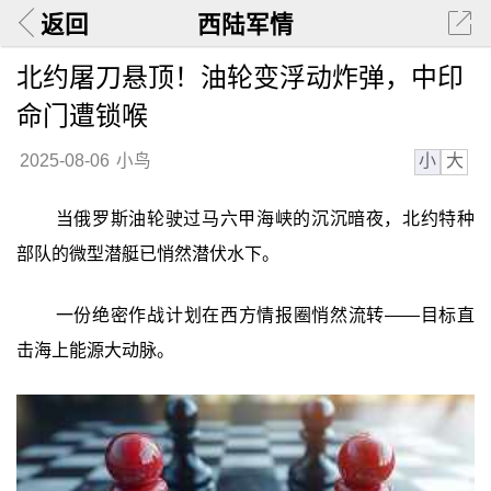
返回
西陆军情
北约屠刀悬顶！油轮变浮动炸弹，中印
命门遭锁喉
小
大
2025-08-06
小鸟
当俄罗斯油轮驶过马六甲海峡的沉沉暗夜，北约特种
部队的微型潜艇已悄然潜伏水下。
一份绝密作战计划在西方情报圈悄然流转——目标直
击海上能源大动脉。