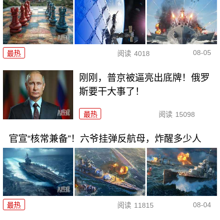
08-05
最热
阅读
4018
刚刚，普京被逼亮出底牌！俄罗
斯要干大事了！
最热
阅读
15098
官宣“核常兼备”！六爷挂弹反航母，炸醒多少人
08-04
最热
阅读
11815