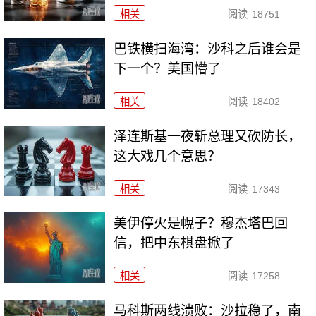
相关
阅读
18751
巴铁横扫海湾：沙科之后谁会是
下一个？美国懵了
相关
阅读
18402
泽连斯基一夜斩总理又砍防长，
这大戏几个意思？
相关
阅读
17343
美伊停火是幌子？穆杰塔巴回
信，把中东棋盘掀了
相关
阅读
17258
马科斯两线溃败：沙拉稳了，南