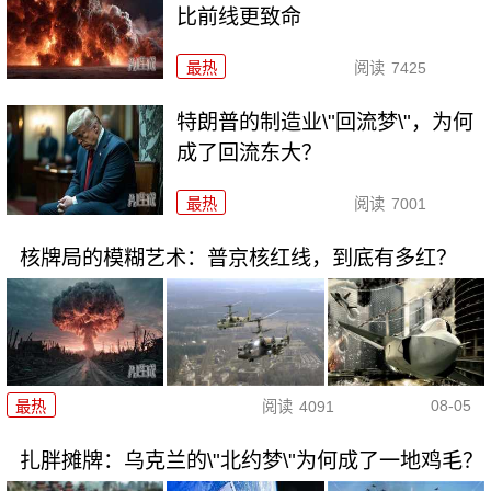
比前线更致命
最热
阅读
7425
特朗普的制造业\"回流梦\"，为何
成了回流东大？
最热
阅读
7001
核牌局的模糊艺术：普京核红线，到底有多红？
08-05
最热
阅读
4091
扎胖摊牌：乌克兰的\"北约梦\"为何成了一地鸡毛？