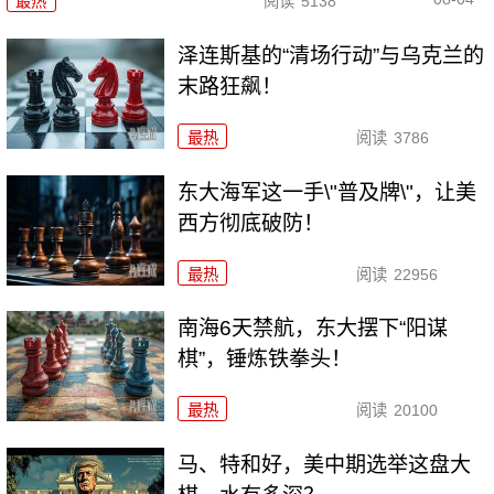
最热
阅读
5138
泽连斯基的“清场行动”与乌克兰的
末路狂飙！
最热
阅读
3786
东大海军这一手\"普及牌\"，让美
西方彻底破防！
最热
阅读
22956
南海6天禁航，东大摆下“阳谋
棋”，锤炼铁拳头！
最热
阅读
20100
马、特和好，美中期选举这盘大