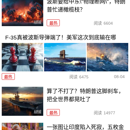
波斯要给中东\"物理断网\"，特朗
普忙递橄榄枝？
最热
阅读
6604
F-35真被波斯导弹端了！美军这次到底输在哪
08-04
最热
阅读
6475
算了不打了？特朗普这脚刹车，
把全世界都晃吐了
最热
阅读
14977
一张图让印度陷入死寂，五枚金