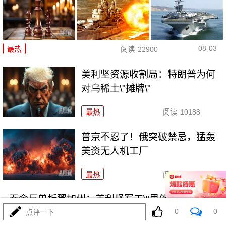
08-03
最热
阅读
22900
美利坚资源收割局：特朗普为何
对乌稀土\"摊牌\"
最热
阅读
10188
普京不忍了！俄突破禁忌，猛轰
美资无人机工厂
最热
阅读
8684
吞金巨兽折翼加州：美利坚军工\"里外掏空\"困局
0
0
点评一下