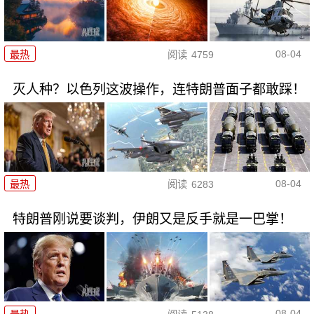
08-04
最热
阅读
4759
灭人种？以色列这波操作，连特朗普面子都敢踩！
08-04
最热
阅读
6283
特朗普刚说要谈判，伊朗又是反手就是一巴掌！
08-04