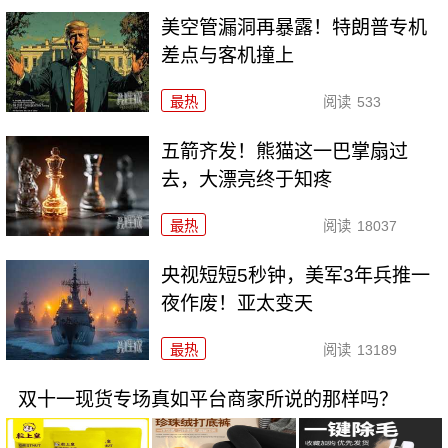
美空管漏洞再暴露！特朗普专机
差点与客机撞上
最热
阅读
533
五箭齐发！熊猫这一巴掌扇过
去，大漂亮终于知疼
最热
阅读
18037
央视短短5秒钟，美军3年兵推一
夜作废！亚太变天
最热
阅读
13189
双十一现货专场真如平台商家所说的那样吗？