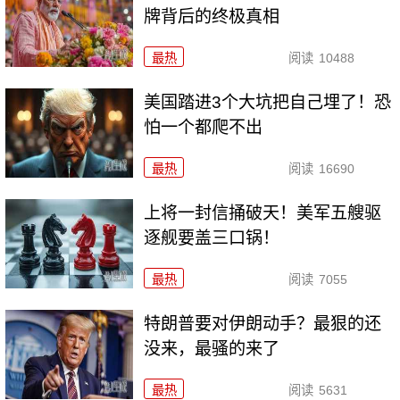
牌背后的终极真相
最热
阅读
10488
美国踏进3个大坑把自己埋了！恐
怕一个都爬不出
最热
阅读
16690
上将一封信捅破天！美军五艘驱
逐舰要盖三口锅！
最热
阅读
7055
特朗普要对伊朗动手？最狠的还
没来，最骚的来了
最热
阅读
5631