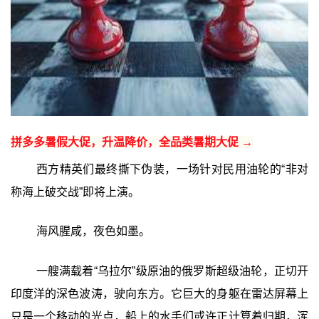
拼多多暑假大促，升温降价，全品类暑期大促 →
西方精英们最终撕下伪装，一场针对民用油轮的“非对
称海上破交战”即将上演。
海风腥咸，夜色如墨。
一艘满载着“乌拉尔”级原油的俄罗斯超级油轮，正切开
印度洋的深色波涛，驶向东方。它巨大的身躯在雷达屏幕上
只是一个移动的光点，船上的水手们或许正计算着归期，浑