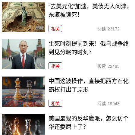
“去美元化”加速，美债无人问津，
东瀛被锁死！
相关
阅读
23172
生死时刻提前到来！俄乌战争终
到见分晓的时刻？
相关
阅读
22483
中国这波操作，直接把西方石化
霸权打出了原形
相关
阅读
19943
美国最狠的反华鹰派，怎么访个
华还委屈上了？