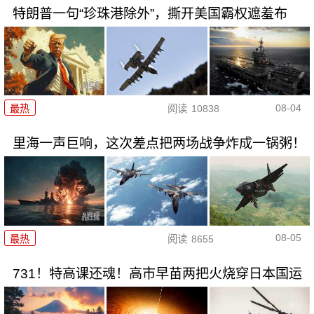
特朗普一句“珍珠港除外”，撕开美国霸权遮羞布
08-04
最热
阅读
10838
里海一声巨响，这次差点把两场战争炸成一锅粥！
08-05
最热
阅读
8655
731！特高课还魂！高市早苗两把火烧穿日本国运