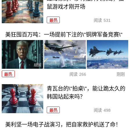
鼠游戏才刚开场
最热
阅读
531
美狂囤百万吨：一场提前下注的\"铜牌军备竞赛\"
最热
阅读
266
刚刚
青瓦台的\"拍桌\"，能让跪太久的
韩国站起来吗？
最热
阅读
498
美利坚一场电子战演习，把自家救护机送了命！