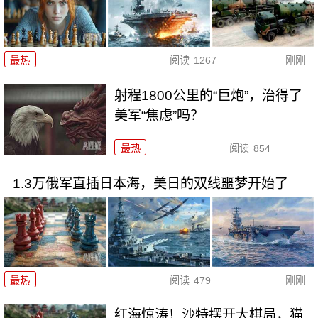
最热
阅读
1267
刚刚
射程1800公里的“巨炮”，治得了
美军“焦虑”吗？
最热
阅读
854
1.3万俄军直插日本海，美日的双线噩梦开始了
最热
阅读
479
刚刚
红海惊涛！沙特摆开大棋局，猫