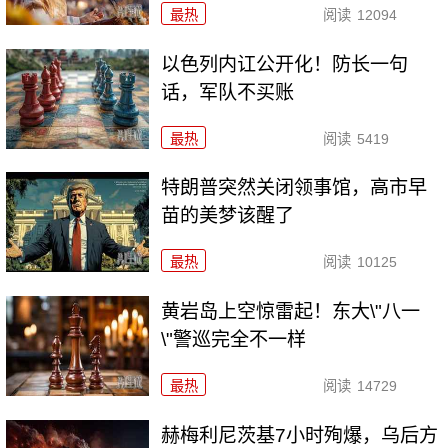
最热
阅读
12094
以色列内讧公开化！防长一句
话，军队不买账
最热
阅读
5419
特朗普突然关闭领事馆，高市早
苗的美梦该醒了
最热
阅读
10125
黄岩岛上空惊雷起！东大\"八一
\"警巡完全不一样
最热
阅读
14729
赫梅利尼茨基7小时殉爆，乌后方