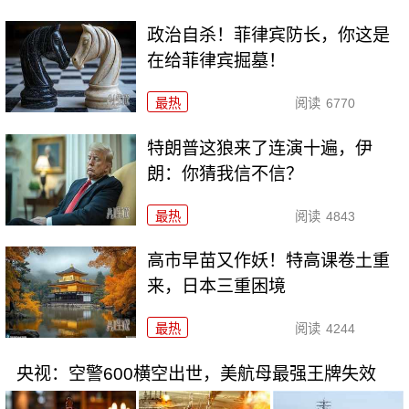
政治自杀！菲律宾防长，你这是
在给菲律宾掘墓！
最热
阅读
6770
特朗普这狼来了连演十遍，伊
朗：你猜我信不信？
最热
阅读
4843
高市早苗又作妖！特高课卷土重
来，日本三重困境
最热
阅读
4244
央视：空警600横空出世，美航母最强王牌失效