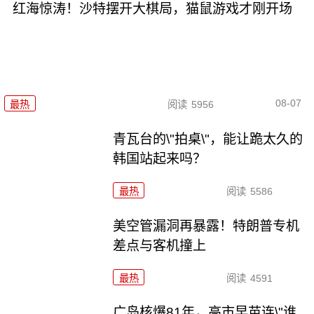
红海惊涛！沙特摆开大棋局，猫鼠游戏才刚开场
08-07
最热
阅读
5956
青瓦台的\"拍桌\"，能让跪太久的
韩国站起来吗？
最热
阅读
5586
美空管漏洞再暴露！特朗普专机
差点与客机撞上
最热
阅读
4591
广岛核爆81年，高市早苗连\"谁