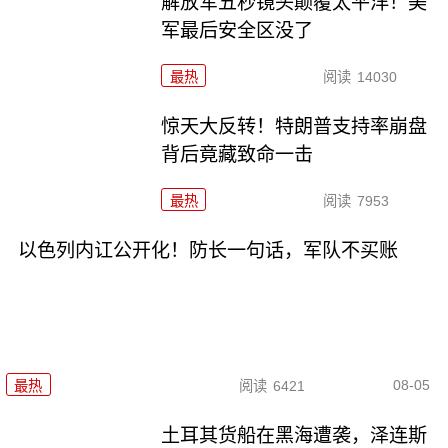
解放军五秒镜头颠覆太平洋！美
军最后安全区没了
最热
阅读
14030
惊天大反转！特朗普支持率崩盘
背后竟藏致命一击
最热
阅读
7953
以色列内讧公开化！防长一句话，军队不买账
08-05
最热
阅读
6421
土耳其货船在黑海遭袭，泽连斯