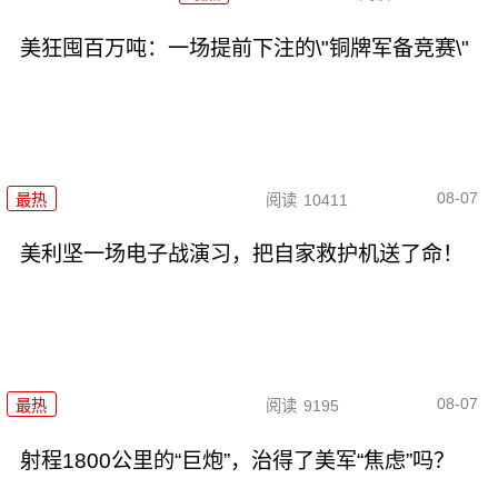
美狂囤百万吨：一场提前下注的\"铜牌军备竞赛\"
08-07
最热
阅读
10411
美利坚一场电子战演习，把自家救护机送了命！
08-07
最热
阅读
9195
射程1800公里的“巨炮”，治得了美军“焦虑”吗？