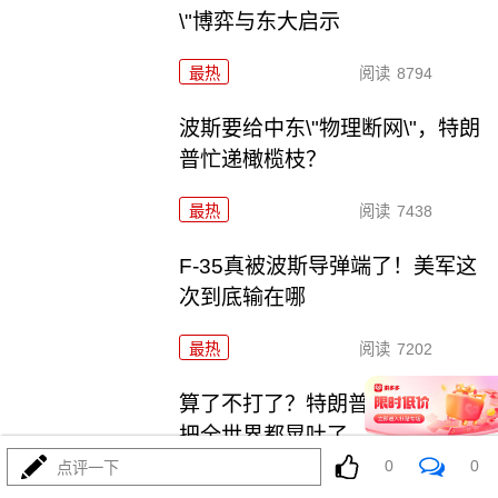
\"博弈与东大启示
最热
阅读
8794
波斯要给中东\"物理断网\"，特朗
普忙递橄榄枝？
最热
阅读
7438
F-35真被波斯导弹端了！美军这
次到底输在哪
最热
阅读
7202
算了不打了？特朗普这脚刹车，
把全世界都晃吐了
0
0
点评一下
最热
阅读
16100