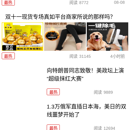
08-08
最热
阅读
8772
双十一现货专场真如平台商家所说的那样吗？
最热
阅读
31145
4小时前
向特朗普同志致敬！美政坛上演
“超级抹红大赛”
最热
阅读
9889
1.3万俄军直插日本海，美日的双
线噩梦开始了
最热
阅读
12694