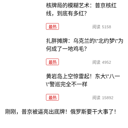
核牌局的模糊艺术：普京核红
线，到底有多红？
最热
阅读
5158
扎胖摊牌：乌克兰的\"北约梦\"为
何成了一地鸡毛？
最热
阅读
4952
黄岩岛上空惊雷起！东大\"八一
\"警巡完全不一样
最热
阅读
15892
刚刚，普京被逼亮出底牌！俄罗斯要干大事了！