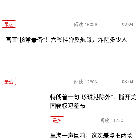
08-04
最热
阅读
16029
官宣“核常兼备”！六爷挂弹反航母，炸醒多少人
08-04
最热
阅读
12806
特朗普一句“珍珠港除外”，撕开美
国霸权遮羞布
最热
阅读
11750
里海一声巨响，这次差点把两场