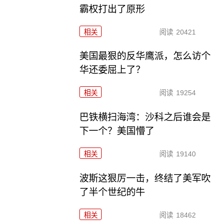
霸权打出了原形
相关
阅读
20421
美国最狠的反华鹰派，怎么访个
华还委屈上了？
相关
阅读
19254
巴铁横扫海湾：沙科之后谁会是
下一个？美国懵了
相关
阅读
19140
波斯这狠厉一击，终结了美军吹
了半个世纪的牛
相关
阅读
18462