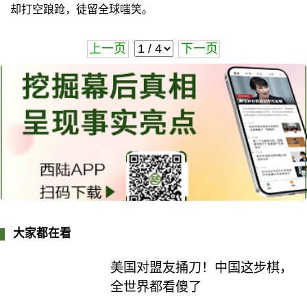
却打空踉跄，徒留全球嗤笑。
上一页
下一页
大家都在看
美国对盟友捅刀！中国这步棋，
全世界都看傻了