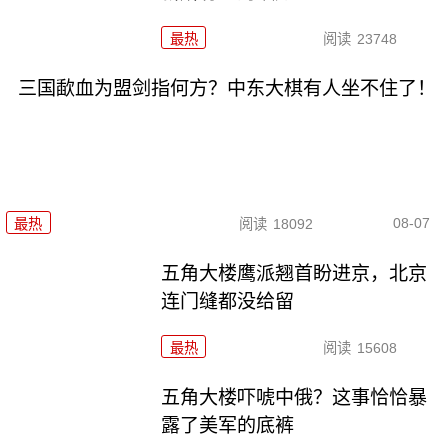
最热
阅读
23748
三国歃血为盟剑指何方？中东大棋有人坐不住了！
08-07
最热
阅读
18092
五角大楼鹰派翘首盼进京，北京
连门缝都没给留
最热
阅读
15608
五角大楼吓唬中俄？这事恰恰暴
露了美军的底裤