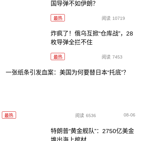
国导弹不如伊朗？
最热
阅读
10719
炸疯了！俄乌互掀“仓库战”，28
枚导弹全拦不住
最热
阅读
7453
一张纸条引发血案：美国为何要替日本“托底”？
08-06
最热
阅读
6536
特朗普“黄金舰队”：2750亿美金
堆出海上棺材