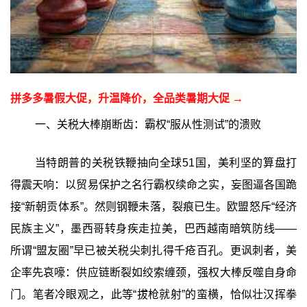
拼多多暑假大促，升温降价，全品类暑期大促 →
一、关税大棒崩断齿：霸权“服从性测试”的溃败
当特朗普的关税铁鞭抽向全球51国，美利坚的算盘打
得震天响：以贸易保护之名行霸权续命之实，妄图逼各国跪
接“新朝贡体系”。然则钢鞭未落，裂痕已生。欧盟怒斥“经济
民族主义”，墨西哥转身疾走拉美，巴西越南暗筑防线——
所谓“盟友圈”早已被关税尖刺扎得千疮百孔。更讽刺者，美
企率先哀嚎：供应链断裂如绞索缠颈，强权大棒反噬自身命
门。笔者冷眼观之，此等“拔枪就射”的蛮横，恰似壮汉挥拳