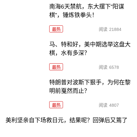
南海6天禁航，东大摆下“阳谋
棋”，锤炼铁拳头！
最热
阅读
21884
马、特和好，美中期选举这盘大
棋，水有多深？
最热
阅读
6578
特朗普对波斯下狠手，为何在黎
明前戛然而止？
最热
阅读
4807
美利坚亲自下场救日元，结果呢？回弹后又蔫了