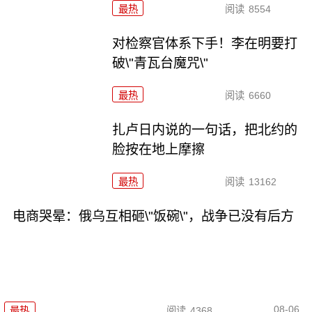
最热
阅读
8554
对检察官体系下手！李在明要打
破\"青瓦台魔咒\"
最热
阅读
6660
扎卢日内说的一句话，把北约的
脸按在地上摩擦
最热
阅读
13162
电商哭晕：俄乌互相砸\"饭碗\"，战争已没有后方
08-06
最热
阅读
4368