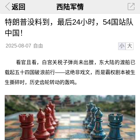
返回
西陆军情
特朗普没料到，最后24小时，54国站队
中国！
小
大
2025-08-07
自由
看官且看，白宫关税子弹尚未出膛，东大陆的渡船已
载起五十四国破浪前行——这绝非戏文，而是霸权剧本被生
生撕碎时，历史齿轮转动的轰鸣。