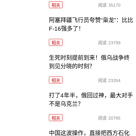
相关
阅读
35170
阿塞拜疆飞行员夸赞“枭龙”：比比
F-16强多了！
相关
阅读
23799
生死时刻提前到来！俄乌战争终
到见分晓的时刻？
相关
阅读
23264
打了4年半，俄回过神，最大对手
不是乌克兰？
相关
阅读
20785
中国这波操作，直接把西方石化