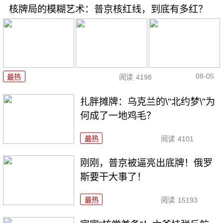
核牌局的模糊艺术：普京核红线，到底有多红？
08-05
最热
阅读
4198
扎胖摊牌：乌克兰的\"北约梦\"为
何成了一地鸡毛？
最热
阅读
4101
刚刚，普京被逼亮出底牌！俄罗
斯要干大事了！
最热
阅读
15193