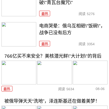
破\"青瓦台魔咒\"
最热
阅读
5276
电商哭晕：俄乌互相砸\"饭碗\"，
战争已没有后方
最热
阅读
3354
766亿买不来安全？美核潜光鲜\"大计划\"的背后
08-06
最热
阅读
5634
被俄导弹天天“洗地”，泽连斯基还在做着美梦！