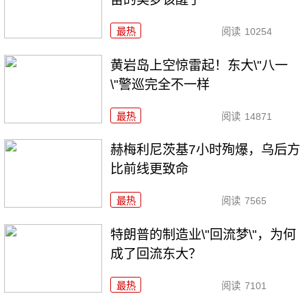
最热
阅读
10254
黄岩岛上空惊雷起！东大\"八一
\"警巡完全不一样
最热
阅读
14871
赫梅利尼茨基7小时殉爆，乌后方
比前线更致命
最热
阅读
7565
特朗普的制造业\"回流梦\"，为何
成了回流东大？
最热
阅读
7101