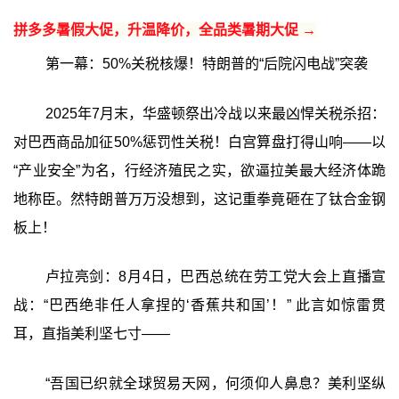
拼多多暑假大促，升温降价，全品类暑期大促 →
第一幕：50%关税核爆！特朗普的“后院闪电战”突袭
2025年7月末，华盛顿祭出冷战以来最凶悍关税杀招：
对巴西商品加征50%惩罚性关税！白宫算盘打得山响——以
“产业安全”为名，行经济殖民之实，欲逼拉美最大经济体跪
地称臣。然特朗普万万没想到，这记重拳竟砸在了钛合金钢
板上！
卢拉亮剑：8月4日，巴西总统在劳工党大会上直播宣
战：“巴西绝非任人拿捏的‘香蕉共和国’！” 此言如惊雷贯
耳，直指美利坚七寸——
“吾国已织就全球贸易天网，何须仰人鼻息？美利坚纵