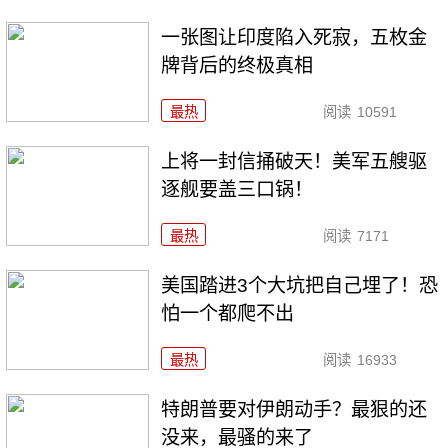
一张图让印度陷入死寂，五枚金
牌背后的终极真相
最热
阅读
10591
上将一封信捅破天！美军五艘驱
逐舰要盖三口锅！
最热
阅读
7171
美国踏进3个大坑把自己埋了！恐
怕一个都爬不出
最热
阅读
16933
特朗普要对伊朗动手？最狠的还
没来，最骚的来了