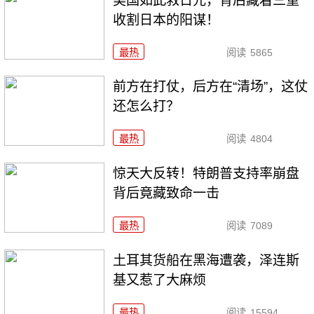
美国如此救日元，背后藏着三重
收割日本的阳谋！
最热
阅读
5865
前方在打仗，后方在“清场”，这仗
还怎么打？
最热
阅读
4804
惊天大反转！特朗普支持率崩盘
背后竟藏致命一击
最热
阅读
7089
土耳其货船在黑海遭袭，泽连斯
基又惹了大麻烦
最热
阅读
15594