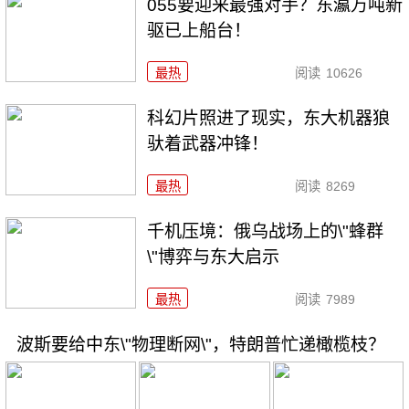
055要迎来最强对手？东瀛万吨新
驱已上船台！
最热
阅读
10626
科幻片照进了现实，东大机器狼
驮着武器冲锋！
最热
阅读
8269
千机压境：俄乌战场上的\"蜂群
\"博弈与东大启示
最热
阅读
7989
波斯要给中东\"物理断网\"，特朗普忙递橄榄枝？