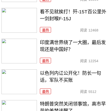
看不见就挨打！歼-15T百公里外
一剑封喉F-15J
最热
阅读
12468
印度满世界绕了一大圈，最后发
现还是中国好？
最热
阅读
12254
以色列内讧公开化！防长一句
话，军队不买账
最热
阅读
5512
特朗普突然关闭领事馆，高市早
苗的美梦该醒了