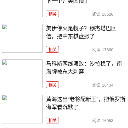
下一个？美国懵了
相关
阅读
18526
美伊停火是幌子？穆杰塔巴回
信，把中东棋盘掀了
相关
阅读
17360
马科斯两线溃败：沙拉稳了，南
海牌被东大刺穿
相关
阅读
16434
黄海这出“老将配新王”，把俄罗斯
海军看沉默了
相关
阅读
16053