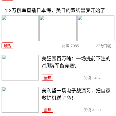
1.3万俄军直插日本海，美日的双线噩梦开始了
最热
阅读
7085
35分钟前
美狂囤百万吨：一场提前下注的
\"铜牌军备竞赛\"
最热
阅读
5467
美利坚一场电子战演习，把自家
救护机送了命！
最热
阅读
4550