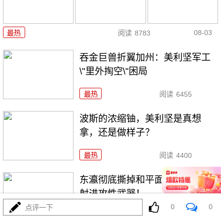
08-03
最热
阅读
8783
吞金巨兽折翼加州：美利坚军工
\"里外掏空\"困局
最热
阅读
6455
波斯的浓缩铀，美利坚是真想
拿，还是做样子？
最热
阅读
4400
东瀛彻底撕掉和平面具，公然发
射进攻性武器！
0
0
点评一下
最热
阅读
11223