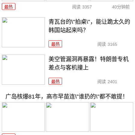
最热
阅读
3357
40分钟前
青瓦台的\"拍桌\"，能让跪太久的
韩国站起来吗？
最热
阅读
3165
美空管漏洞再暴露！特朗普专机
差点与客机撞上
最热
阅读
2401
广岛核爆81年，高市早苗连\"谁扔的\"都不敢提！