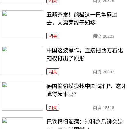
相关
阅读
20376
五箭齐发！熊猫这一巴掌扇过
去，大漂亮终于知疼
相关
阅读
20223
中国这波操作，直接把西方石化
霸权打出了原形
相关
阅读
20007
德国偷偷摸摸找中国“命门”，这牙
呲得起来吗？
相关
阅读
18818
巴铁横扫海湾：沙科之后谁会是