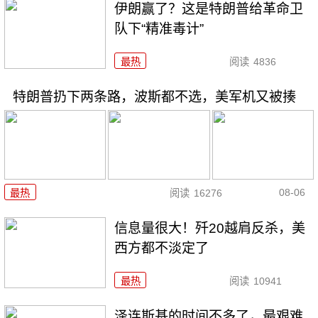
伊朗赢了？这是特朗普给革命卫
队下“精准毒计”
最热
阅读
4836
特朗普扔下两条路，波斯都不选，美军机又被揍
08-06
最热
阅读
16276
信息量很大！歼20越肩反杀，美
西方都不淡定了
最热
阅读
10941
泽连斯基的时间不多了，最艰难