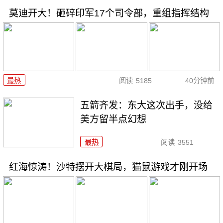
莫迪开大！砸碎印军17个司令部，重组指挥结构
最热
阅读
5185
40分钟前
五箭齐发：东大这次出手，没给
美方留半点幻想
最热
阅读
3551
红海惊涛！沙特摆开大棋局，猫鼠游戏才刚开场