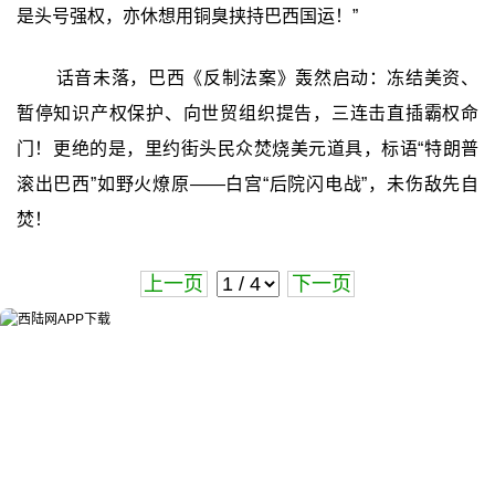
是头号强权，亦休想用铜臭挟持巴西国运！”
话音未落，巴西《反制法案》轰然启动：冻结美资、
暂停知识产权保护、向世贸组织提告，三连击直插霸权命
门！更绝的是，里约街头民众焚烧美元道具，标语“特朗普
滚出巴西”如野火燎原——白宫“后院闪电战”，未伤敌先自
焚！
上一页
下一页