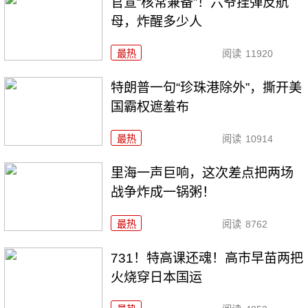
官宣“核常兼备”！六爷挂弹反航
母，炸醒多少人
最热
阅读
11920
特朗普一句“珍珠港除外”，撕开美
国霸权遮羞布
最热
阅读
10914
里海一声巨响，这次差点把两场
战争炸成一锅粥！
最热
阅读
8762
731！特高课还魂！高市早苗两把
火烧穿日本国运