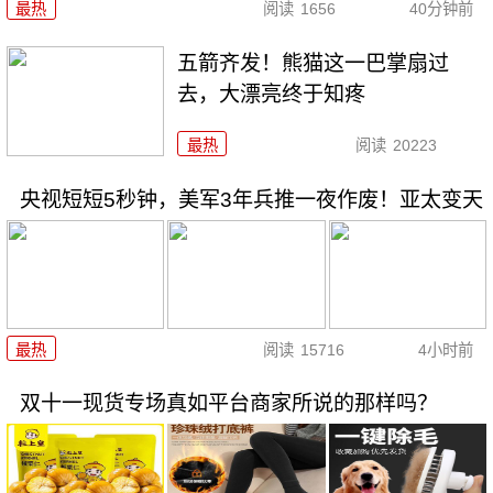
最热
阅读
1656
40分钟前
五箭齐发！熊猫这一巴掌扇过
去，大漂亮终于知疼
最热
阅读
20223
央视短短5秒钟，美军3年兵推一夜作废！亚太变天
最热
阅读
15716
4小时前
双十一现货专场真如平台商家所说的那样吗？