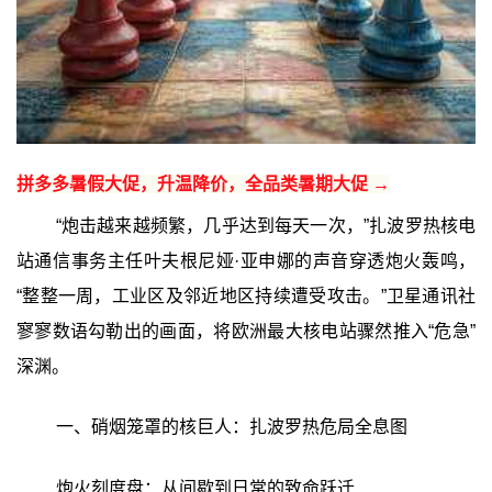
拼多多暑假大促，升温降价，全品类暑期大促 →
“炮击越来越频繁，几乎达到每天一次，”扎波罗热核电
站通信事务主任叶夫根尼娅·亚申娜的声音穿透炮火轰鸣，
“整整一周，工业区及邻近地区持续遭受攻击。”卫星通讯社
寥寥数语勾勒出的画面，将欧洲最大核电站骤然推入“危急”
深渊。
一、硝烟笼罩的核巨人：扎波罗热危局全息图
炮火刻度盘：从间歇到日常的致命跃迁