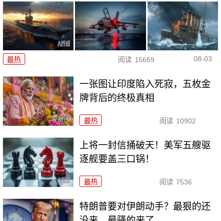
08-03
最热
阅读
15669
一张图让印度陷入死寂，五枚金
牌背后的终极真相
最热
阅读
10902
上将一封信捅破天！美军五艘驱
逐舰要盖三口锅！
最热
阅读
7536
特朗普要对伊朗动手？最狠的还
没来，最骚的来了