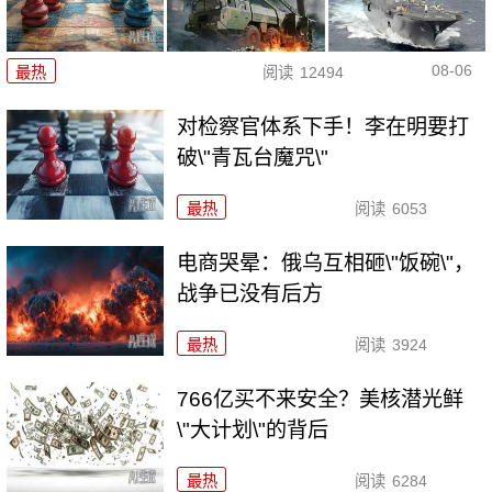
08-06
最热
阅读
12494
对检察官体系下手！李在明要打
破\"青瓦台魔咒\"
最热
阅读
6053
电商哭晕：俄乌互相砸\"饭碗\"，
战争已没有后方
最热
阅读
3924
766亿买不来安全？美核潜光鲜
\"大计划\"的背后
最热
阅读
6284