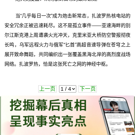
当“几乎每日一次”成为炮击新常态，扎波罗热核电站的
安全冗余正被迅速耗尽。这不是孤立事件——亚速海畔的别
尔江斯克港上周遭袭火光冲天，克里米亚大桥防空警报彻夜
长鸣，乌军远程火力与俄军“匕首”高超音速导弹在苍穹之上
展开致命舞蹈，共同编织出一张覆盖黑海北岸的高烈度战场
网络。扎波罗热，恰是这张死亡之网的神经中枢。
上一页
下一页