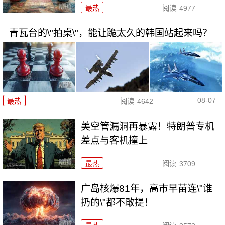
最热
阅读
4977
青瓦台的\"拍桌\"，能让跪太久的韩国站起来吗？
08-07
最热
阅读
4642
美空管漏洞再暴露！特朗普专机
差点与客机撞上
最热
阅读
3709
广岛核爆81年，高市早苗连\"谁
扔的\"都不敢提！