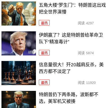
五角大楼“罗生门”：特朗普这出戏
把全世界演懵
最热
阅读
4297
伊朗赢了？这是特朗普给革命卫
队下“精准毒计”
最热
阅读
5874
信息量很大！歼20越肩反杀，美
西方都不淡定了
最热
阅读
11920
特朗普扔下两条路，波斯都不
选，美军机又被揍