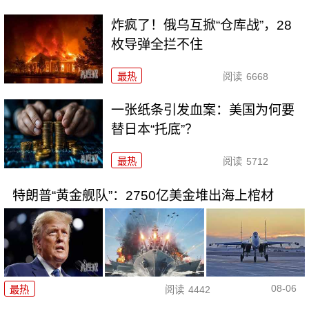
炸疯了！俄乌互掀“仓库战”，28
枚导弹全拦不住
最热
阅读
6668
一张纸条引发血案：美国为何要
替日本“托底”？
最热
阅读
5712
特朗普“黄金舰队”：2750亿美金堆出海上棺材
08-06
最热
阅读
4442