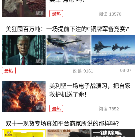
最热
阅读
13570
美狂囤百万吨：一场提前下注的\"铜牌军备竞赛\"
08-07
最热
阅读
9161
美利坚一场电子战演习，把自家
救护机送了命！
最热
阅读
7852
双十一现货专场真如平台商家所说的那样吗？