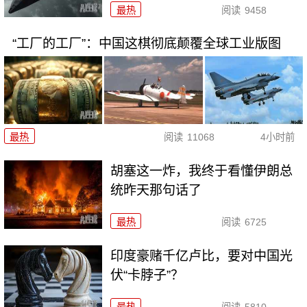
最热
阅读
9458
“工厂的工厂”：中国这棋彻底颠覆全球工业版图
最热
阅读
11068
4小时前
胡塞这一炸，我终于看懂伊朗总
统昨天那句话了
最热
阅读
6725
印度豪赌千亿卢比，要对中国光
伏“卡脖子”？
最热
阅读
5810