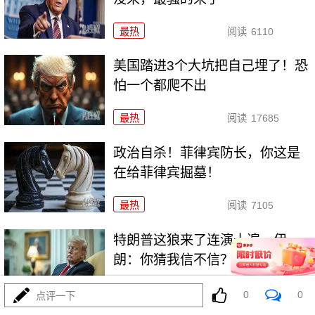
最热
阅读
6110
美国踏进3个大坑把自己埋了！恐
怕一个都爬不出
最热
阅读
17685
政治自杀！菲律宾防长，你这是
在给菲律宾掘墓！
最热
阅读
7105
特朗普这狼来了连演十遍，伊
朗：你猜我信不信？
最热
阅读
5344
0
0
点评一下