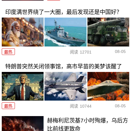
印度满世界绕了一大圈，最后发现还是中国好？
08-05
最热
阅读
12701
特朗普突然关闭领事馆，高市早苗的美梦该醒了
08-05
最热
阅读
10744
赫梅利尼茨基7小时殉爆，乌后方
比前线更致命