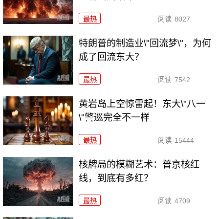
最热
阅读
8027
特朗普的制造业\"回流梦\"，为何
成了回流东大？
最热
阅读
7542
黄岩岛上空惊雷起！东大\"八一
\"警巡完全不一样
最热
阅读
15444
核牌局的模糊艺术：普京核红
线，到底有多红？
最热
阅读
4709