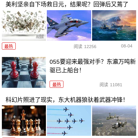
美利坚亲自下场救日元，结果呢？回弹后又蔫了
08-04
最热
阅读
12256
055要迎来最强对手？东瀛万吨新
驱已上船台！
最热
阅读
11081
科幻片照进了现实，东大机器狼驮着武器冲锋！