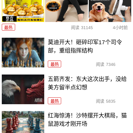
最热
阅读
31145
4小时前
莫迪开大！砸碎印军17个司令
部，重组指挥结构
最热
阅读
7346
五箭齐发：东大这次出手，没给
美方留半点幻想
最热
阅读
5835
红海惊涛！沙特摆开大棋局，猫
鼠游戏才刚开场