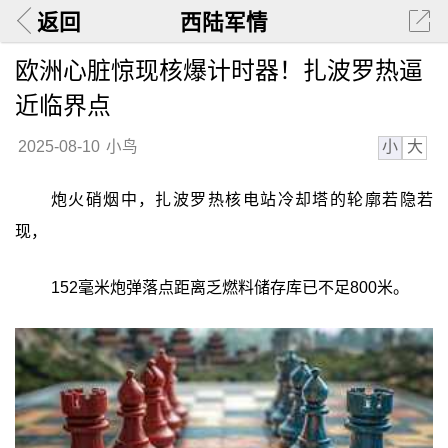
返回
西陆军情
欧洲心脏惊现核爆计时器！扎波罗热逼
近临界点
小
大
2025-08-10
小鸟
炮火硝烟中，扎波罗热核电站冷却塔的轮廓若隐若
现，
152毫米炮弹落点距离乏燃料储存库已不足800米。