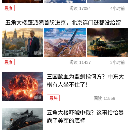
最热
阅读
17094
4小时前
五角大楼鹰派翘首盼进京，北京连门缝都没给留
最热
阅读
11437
3小时前
三国歃血为盟剑指何方？中东大
棋有人坐不住了！
最热
阅读
11556
五角大楼吓唬中俄？这事恰恰暴
露了美军的底裤