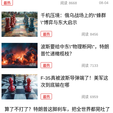
08-04
最热
阅读
8668
千机压境：俄乌战场上的\"蜂群
\"博弈与东大启示
最热
阅读
8456
波斯要给中东\"物理断网\"，特朗
普忙递橄榄枝？
最热
阅读
7133
F-35真被波斯导弹端了！美军这
次到底输在哪
最热
阅读
6959
算了不打了？特朗普这脚刹车，把全世界都晃吐了