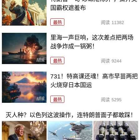
国霸权遮羞布
最热
阅读
11382
里海一声巨响，这次差点把两场
战争炸成一锅粥！
最热
阅读
9244
731！特高课还魂！高市早苗两把
火烧穿日本国运
最热
阅读
5295
灭人种？以色列这波操作，连特朗普面子都敢踩！