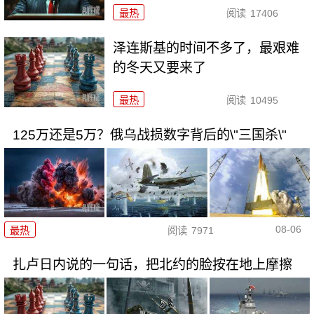
最热
阅读
17406
泽连斯基的时间不多了，最艰难
的冬天又要来了
最热
阅读
10495
125万还是5万？俄乌战损数字背后的\"三国杀\"
08-06
最热
阅读
7971
扎卢日内说的一句话，把北约的脸按在地上摩擦