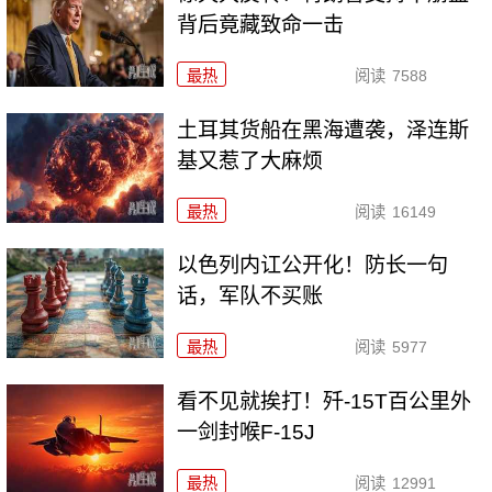
背后竟藏致命一击
最热
阅读
7588
土耳其货船在黑海遭袭，泽连斯
基又惹了大麻烦
最热
阅读
16149
以色列内讧公开化！防长一句
话，军队不买账
最热
阅读
5977
看不见就挨打！歼-15T百公里外
一剑封喉F-15J
最热
阅读
12991