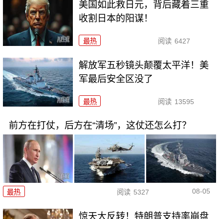
美国如此救日元，背后藏着三重
收割日本的阳谋！
最热
阅读
6427
解放军五秒镜头颠覆太平洋！美
军最后安全区没了
最热
阅读
13595
前方在打仗，后方在“清场”，这仗还怎么打？
08-05
最热
阅读
5327
惊天大反转！特朗普支持率崩盘