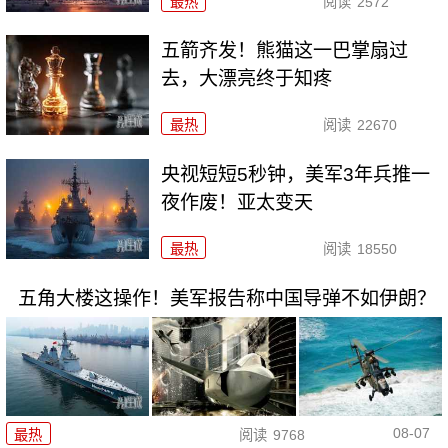
最热
阅读
2572
五箭齐发！熊猫这一巴掌扇过
去，大漂亮终于知疼
最热
阅读
22670
央视短短5秒钟，美军3年兵推一
夜作废！亚太变天
最热
阅读
18550
五角大楼这操作！美军报告称中国导弹不如伊朗？
08-07
最热
阅读
9768