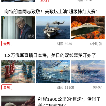
向特朗普同志致敬！美政坛上演“超级抹红大赛”
最热
阅读
6939
4小时前
1.3万俄军直插日本海，美日的双线噩梦开始了
08-07
最热
阅读
11105
射程1800公里的“巨炮”，治得了
美军“焦虑”吗？