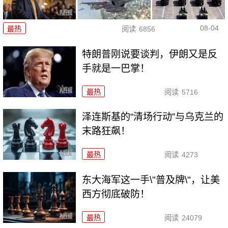
08-04
最热
阅读
6856
特朗普刚说要谈判，伊朗又是反
手就是一巴掌！
最热
阅读
5716
泽连斯基的“清场行动”与乌克兰的
末路狂飙！
最热
阅读
4273
东大海军这一手\"普及牌\"，让美
西方彻底破防！
最热
阅读
24079