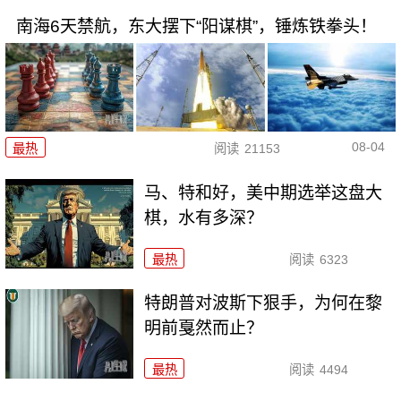
南海6天禁航，东大摆下“阳谋棋”，锤炼铁拳头！
08-04
最热
阅读
21153
马、特和好，美中期选举这盘大
棋，水有多深？
最热
阅读
6323
特朗普对波斯下狠手，为何在黎
明前戛然而止？
最热
阅读
4494