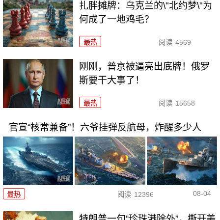
扎胖摊牌：乌克兰的\"北约梦\"为
何成了一地鸡毛？
最热
阅读
4569
刚刚，普京被逼亮出底牌！俄罗
斯要干大事了！
最热
阅读
15658
官宣“核常兼备”！六爷挂弹反航母，炸醒多少人
08-04
最热
阅读
12396
特朗普一句“珍珠港除外”，撕开美