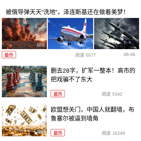
被俄导弹天天“洗地”，泽连斯基还在做着美梦！
08-06
最热
阅读
5577
删去28字，扩军一整本！高市的
把戏骗不了东大
最热
阅读
5342
欧盟想关门，中国人就翻墙，布
鲁塞尔被逼到墙角
最热
阅读
16249