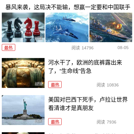
暴风来袭，这局决不能输，想赢一定要和中国联手
08-05
最热
阅读
14796
河水干了，欧洲的底裤露出来
了，“生命线”告急
最热
阅读
10836
美国对巴西下死手，卢拉让世界
看清谁才是真朋友
最热
阅读
7936