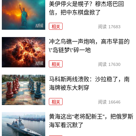
美伊停火是幌子？穆杰塔巴回
信，把中东棋盘掀了
相关
阅读
17683
冲之鸟礁一声炮响，高市早苗的
\"岛链梦\"碎一地
相关
阅读
17630
马科斯两线溃败：沙拉稳了，南
海牌被东大刺穿
相关
阅读
16646
黄海这出“老将配新王”，把俄罗斯
海军看沉默了