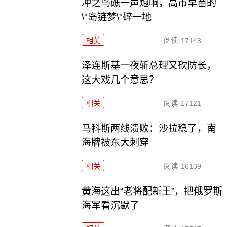
冲之鸟礁一声炮响，高市早苗的
\"岛链梦\"碎一地
相关
阅读
17148
泽连斯基一夜斩总理又砍防长，
这大戏几个意思？
相关
阅读
17121
马科斯两线溃败：沙拉稳了，南
海牌被东大刺穿
相关
阅读
16139
黄海这出“老将配新王”，把俄罗斯
海军看沉默了