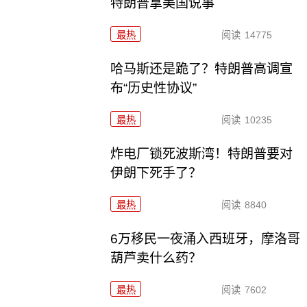
特朗普拿美国说事
最热
阅读
14775
哈马斯还是跪了？特朗普高调宣
布“历史性协议”
最热
阅读
10235
炸电厂锁死波斯湾！特朗普要对
伊朗下死手了？
最热
阅读
8840
6万移民一夜涌入西班牙，摩洛哥
葫芦卖什么药？
最热
阅读
7602