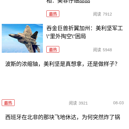
相：美菲仔细品品
最热
阅读
7912
吞金巨兽折翼加州：美利坚军工
\"里外掏空\"困局
最热
阅读
5948
波斯的浓缩铀，美利坚是真想拿，还是做样子？
08-03
最热
阅读
3921
西班牙在北非的那块飞地休达，为何突然炸了锅