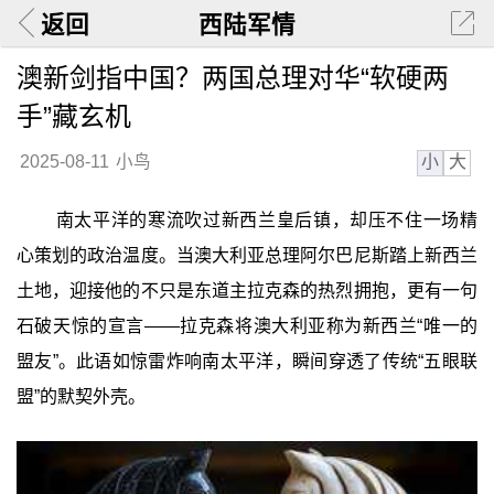
返回
西陆军情
澳新剑指中国？两国总理对华“软硬两
手”藏玄机
小
大
2025-08-11
小鸟
南太平洋的寒流吹过新西兰皇后镇，却压不住一场精
心策划的政治温度。当澳大利亚总理阿尔巴尼斯踏上新西兰
土地，迎接他的不只是东道主拉克森的热烈拥抱，更有一句
石破天惊的宣言——拉克森将澳大利亚称为新西兰“唯一的
盟友”。此语如惊雷炸响南太平洋，瞬间穿透了传统“五眼联
盟”的默契外壳。