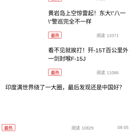
黄岩岛上空惊雷起！东大\"八一
\"警巡完全不一样
最热
阅读
13371
看不见就挨打！歼-15T百公里外
一剑封喉F-15J
最热
阅读
11086
印度满世界绕了一大圈，最后发现还是中国好？
08-05
最热
阅读
10829