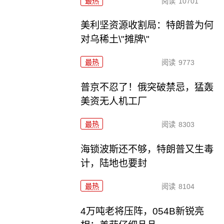
最热
阅读
10701
美利坚资源收割局：特朗普为何
对乌稀土\"摊牌\"
最热
阅读
9773
普京不忍了！俄突破禁忌，猛轰
美资无人机工厂
最热
阅读
8303
海锁波斯还不够，特朗普又生毒
计，陆地也要封
最热
阅读
8104
4万吨老将压阵，054B新锐亮