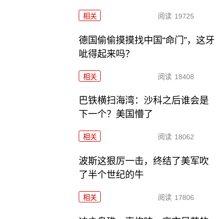
相关
阅读
19725
德国偷偷摸摸找中国“命门”，这牙
呲得起来吗？
相关
阅读
18408
巴铁横扫海湾：沙科之后谁会是
下一个？美国懵了
相关
阅读
18062
波斯这狠厉一击，终结了美军吹
了半个世纪的牛
相关
阅读
17806