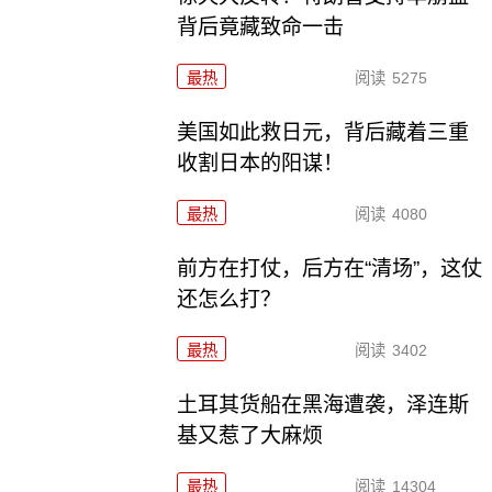
背后竟藏致命一击
最热
阅读
5275
美国如此救日元，背后藏着三重
收割日本的阳谋！
最热
阅读
4080
前方在打仗，后方在“清场”，这仗
还怎么打？
最热
阅读
3402
土耳其货船在黑海遭袭，泽连斯
基又惹了大麻烦
最热
阅读
14304