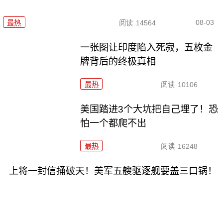
08-03
最热
阅读
14564
一张图让印度陷入死寂，五枚金
牌背后的终极真相
最热
阅读
10106
美国踏进3个大坑把自己埋了！恐
怕一个都爬不出
最热
阅读
16248
上将一封信捅破天！美军五艘驱逐舰要盖三口锅！