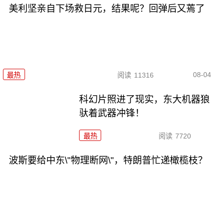
美利坚亲自下场救日元，结果呢？回弹后又蔫了
08-04
最热
阅读
11316
科幻片照进了现实，东大机器狼
驮着武器冲锋！
最热
阅读
7720
波斯要给中东\"物理断网\"，特朗普忙递橄榄枝？