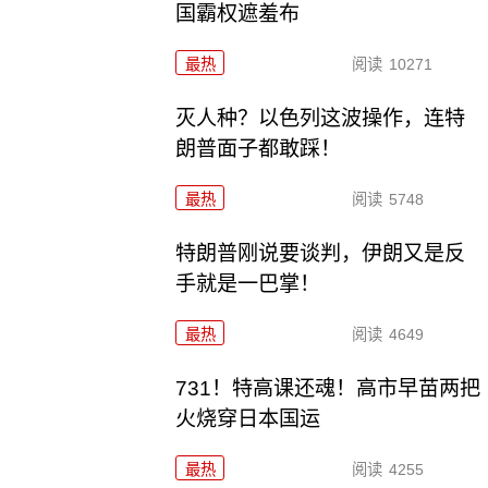
国霸权遮羞布
最热
阅读
10271
灭人种？以色列这波操作，连特
朗普面子都敢踩！
最热
阅读
5748
特朗普刚说要谈判，伊朗又是反
手就是一巴掌！
最热
阅读
4649
731！特高课还魂！高市早苗两把
火烧穿日本国运
最热
阅读
4255