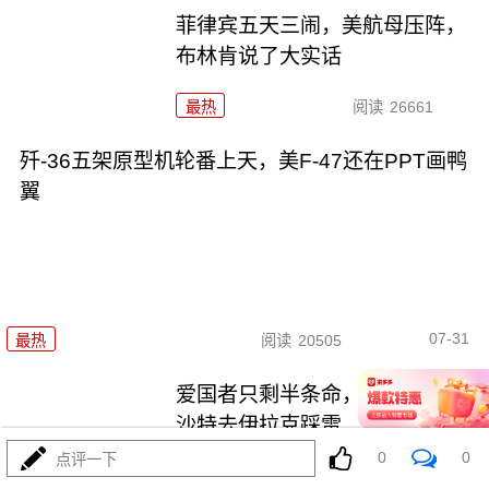
菲律宾五天三闹，美航母压阵，
布林肯说了大实话
最热
阅读
26661
歼-36五架原型机轮番上天，美F-47还在PPT画鸭
翼
07-31
最热
阅读
20505
爱国者只剩半条命，美军却拉着
沙特去伊拉克踩雷
0
0
点评一下
最热
阅读
11754