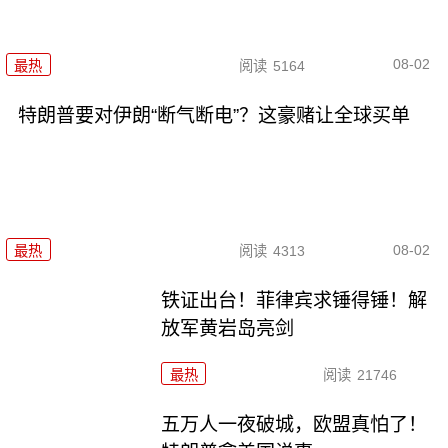
08-02
最热
阅读
5164
特朗普要对伊朗“断气断电”？这豪赌让全球买单
08-02
最热
阅读
4313
铁证出台！菲律宾求锤得锤！解
放军黄岩岛亮剑
最热
阅读
21746
五万人一夜破城，欧盟真怕了！