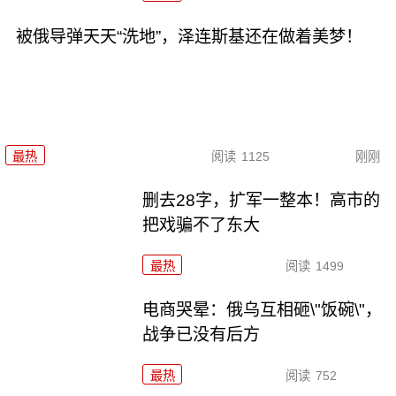
被俄导弹天天“洗地”，泽连斯基还在做着美梦！
最热
阅读
1125
刚刚
删去28字，扩军一整本！高市的
把戏骗不了东大
最热
阅读
1499
电商哭晕：俄乌互相砸\"饭碗\"，
战争已没有后方
最热
阅读
752