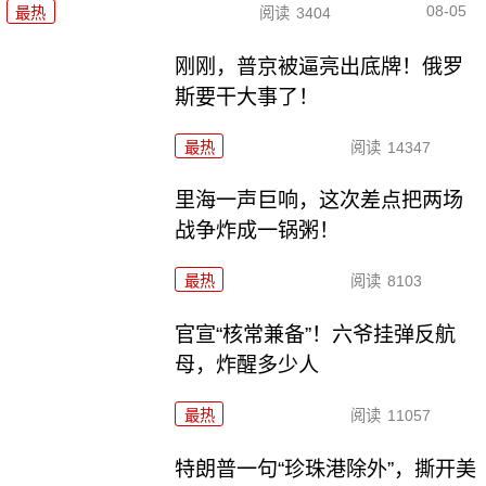
08-05
最热
阅读
3404
刚刚，普京被逼亮出底牌！俄罗
斯要干大事了！
最热
阅读
14347
里海一声巨响，这次差点把两场
战争炸成一锅粥！
最热
阅读
8103
官宣“核常兼备”！六爷挂弹反航
母，炸醒多少人
最热
阅读
11057
特朗普一句“珍珠港除外”，撕开美