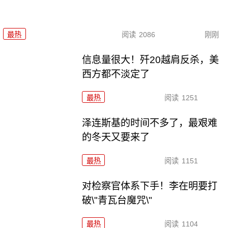
最热
阅读
2086
刚刚
信息量很大！歼20越肩反杀，美
西方都不淡定了
最热
阅读
1251
泽连斯基的时间不多了，最艰难
的冬天又要来了
最热
阅读
1151
对检察官体系下手！李在明要打
破\"青瓦台魔咒\"
最热
阅读
1104