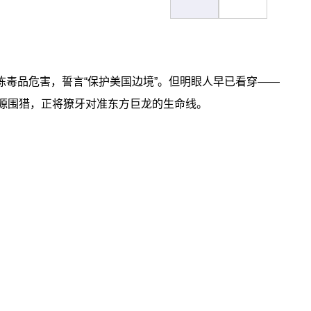
毒品危害，誓言“保护美国边境”。但明眼人早已看穿——
能源围猎，正将獠牙对准东方巨龙的生命线。