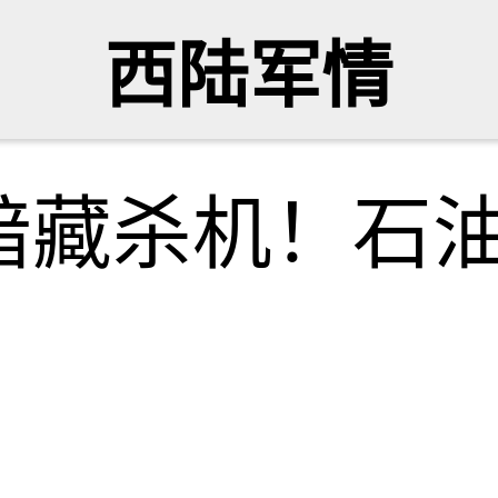
西陆军情
暗藏杀机！石