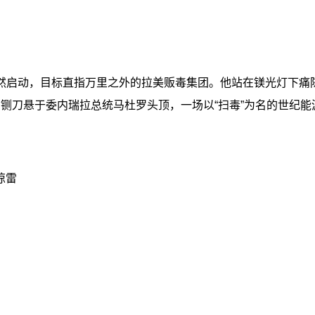
然启动，目标直指万里之外的拉美贩毒集团。他站在镁光灯下痛陈
如铡刀悬于委内瑞拉总统马杜罗头顶，一场以“扫毒”为名的世纪
惊雷