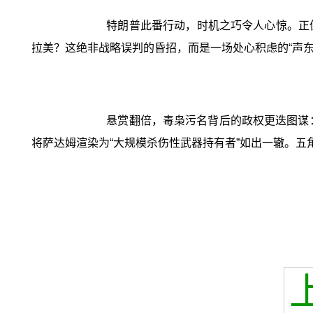
特朗普此番行动，时机之巧令人心惊。正
拉美？这绝非战略误判的昏招，而是一场处心积虑的“声东
悬赏翻倍，毒枭污名背后的政权更迭图谋：
将萨达姆渲染为“大规模杀伤性武器持有者”如出一辙。