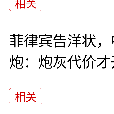
相关
菲律宾告洋状，
炮：炮灰代价才
相关