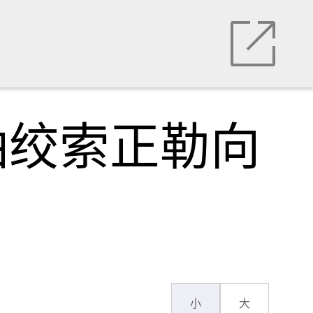
油绞索正勒向
小
大