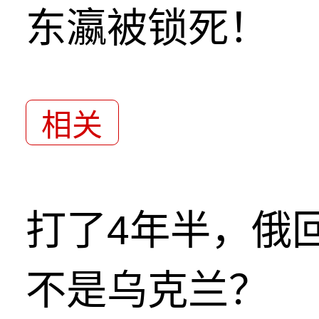
东瀛被锁死！
相关
打了4年半，俄
不是乌克兰？