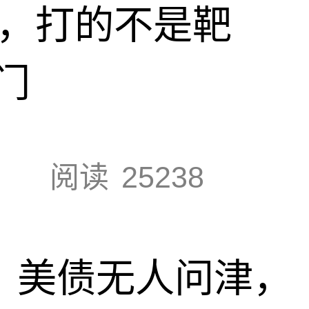
击，打的不是靶
门
阅读
25238
速，美债无人问津，