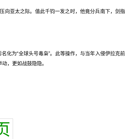
压向亚太之际。值此千钧一发之时，他竟分兵南下，剑指
污名化为“全球头号毒枭”。此等操作，与当年入侵伊拉克前
举动，更如战鼓隐隐。
页