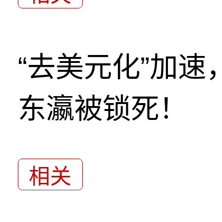
“去美元化”加
东瀛被锁死！
相关