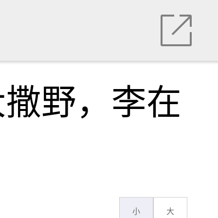
大撒野，李在
小
大