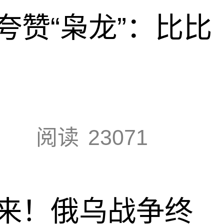
夸赞“枭龙”：比比
阅读
23071
来！俄乌战争终