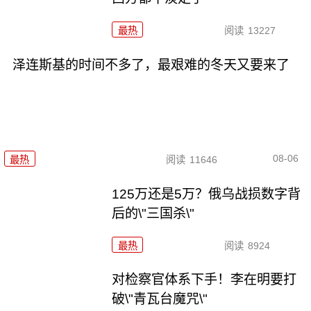
最热
阅读
13227
泽连斯基的时间不多了，最艰难的冬天又要来了
08-06
最热
阅读
11646
125万还是5万？俄乌战损数字背
后的\"三国杀\"
最热
阅读
8924
对检察官体系下手！李在明要打
破\"青瓦台魔咒\"