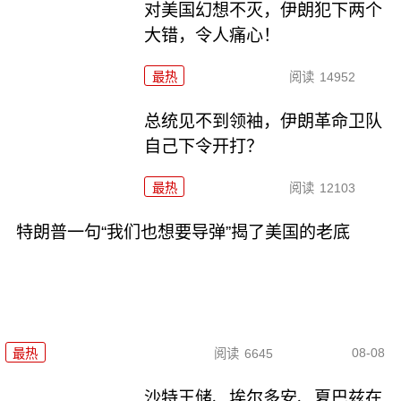
对美国幻想不灭，伊朗犯下两个
大错，令人痛心！
最热
阅读
14952
总统见不到领袖，伊朗革命卫队
自己下令开打？
最热
阅读
12103
特朗普一句“我们也想要导弹”揭了美国的老底
08-08
最热
阅读
6645
沙特王储、埃尔多安、夏巴兹在