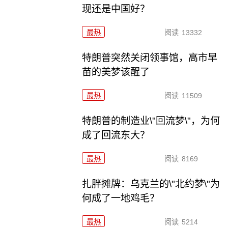
现还是中国好？
最热
阅读
13332
特朗普突然关闭领事馆，高市早
苗的美梦该醒了
最热
阅读
11509
特朗普的制造业\"回流梦\"，为何
成了回流东大？
最热
阅读
8169
扎胖摊牌：乌克兰的\"北约梦\"为
何成了一地鸡毛？
最热
阅读
5214