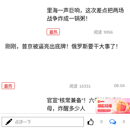
里海一声巨响，这次差点把两场
战争炸成一锅粥！
最热
阅读
9956
刚刚，普京被逼亮出底牌！俄罗斯要干大事了！
08-04
最热
阅读
16331
官宣“核常兼备”！六爷挂弹反航
母，炸醒多少人
0
0
最热
阅读
13103
点评一下