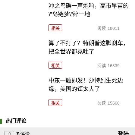
冲之鸟礁一声炮响，高市早苗的
\"岛链梦\"碎一地
相关
阅读
18011
算了不打了？特朗普这脚刹车，
把全世界都晃吐了
相关
阅读
16539
中东一触即发！沙特到生死边
缘，美国的饵太大了
相关
阅读
15666
热门评论
登陆
0
条评论