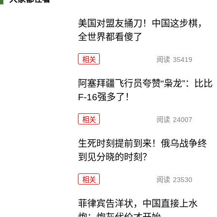
美国对盟友捅刀！中国这步棋，
全世界都看傻了
相关
阅读
35419
阿塞拜疆飞行员夸赞“枭龙”：比比
F-16强多了！
相关
阅读
24007
生死时刻提前到来！俄乌战争终
到见分晓的时刻？
相关
阅读
23530
菲律宾告洋状，中国直接上水