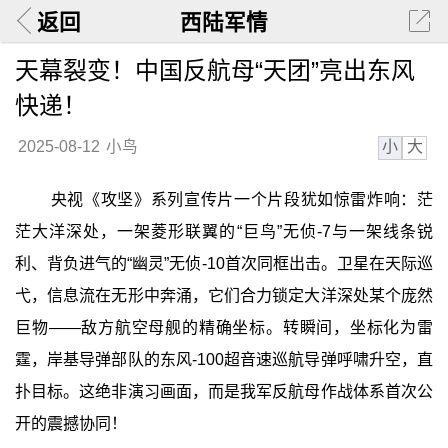
返回
西陆军情
天幕裂变！中国反航母“天团”亮出东风
快递！
小
大
2025-08-12
小鸟
央视《攻坚》系列宣传片一个片段犹如惊雷炸响：茫
茫大洋深处，一架菱形联翼的“巨鸟”无侦-7与一架线条锐
利、背负进气的“幽灵”无侦-10首次同框出击。卫星在天际巡
弋，信息流在无形中奔涌，它们合力锁定大洋深处某个庞然
巨物——敌方航空母舰的精确坐标。转瞬间，坐标化为雷
霆，岸基导弹部队的东风-100超音速巡航导弹呼啸升空，直
扑目标。这绝非演习画面，而是我军反航母作战体系首次公
开的震撼协同！