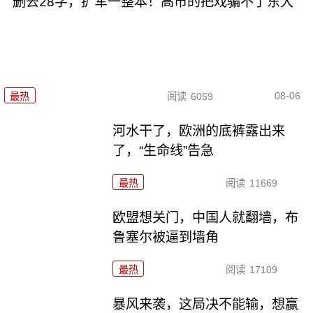
删去28字，扩军一整本！高市的把戏骗不了东大
08-06
最热
阅读
6059
河水干了，欧洲的底裤露出来
了，“生命线”告急
最热
阅读
11669
欧盟想关门，中国人就翻墙，布
鲁塞尔被逼到墙角
最热
阅读
17109
暴风来袭，这局决不能输，想赢