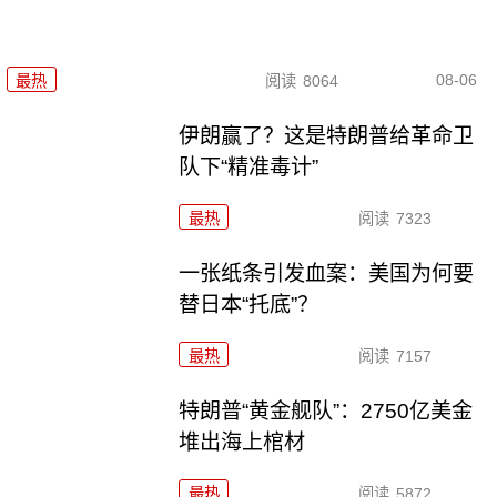
08-06
最热
阅读
8064
伊朗赢了？这是特朗普给革命卫
队下“精准毒计”
最热
阅读
7323
一张纸条引发血案：美国为何要
替日本“托底”？
最热
阅读
7157
特朗普“黄金舰队”：2750亿美金
堆出海上棺材
最热
阅读
5872