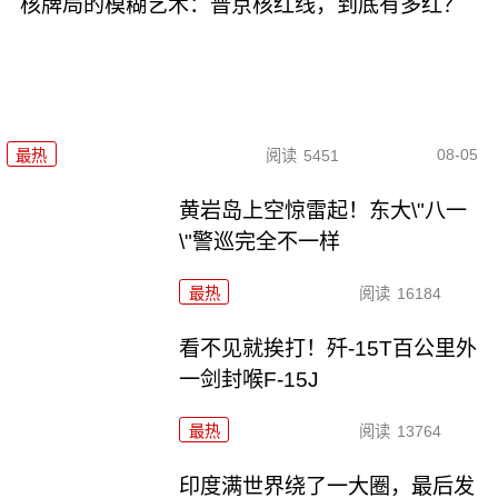
核牌局的模糊艺术：普京核红线，到底有多红？
08-05
最热
阅读
5451
黄岩岛上空惊雷起！东大\"八一
\"警巡完全不一样
最热
阅读
16184
看不见就挨打！歼-15T百公里外
一剑封喉F-15J
最热
阅读
13764
印度满世界绕了一大圈，最后发