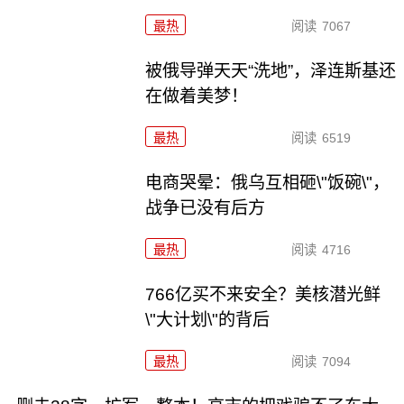
最热
阅读
7067
被俄导弹天天“洗地”，泽连斯基还
在做着美梦！
最热
阅读
6519
电商哭晕：俄乌互相砸\"饭碗\"，
战争已没有后方
最热
阅读
4716
766亿买不来安全？美核潜光鲜
\"大计划\"的背后
最热
阅读
7094