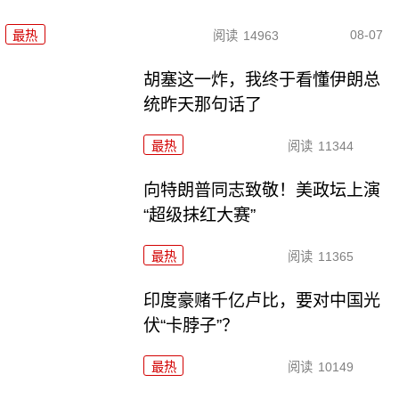
08-07
最热
阅读
14963
胡塞这一炸，我终于看懂伊朗总
统昨天那句话了
最热
阅读
11344
向特朗普同志致敬！美政坛上演
“超级抹红大赛”
最热
阅读
11365
印度豪赌千亿卢比，要对中国光
伏“卡脖子”？
最热
阅读
10149