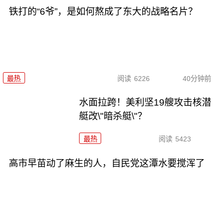
铁打的“6爷”，是如何熬成了东大的战略名片？
最热
阅读
6226
40分钟前
水面拉跨！美利坚19艘攻击核潜
艇改\"暗杀艇\"？
最热
阅读
5423
高市早苗动了麻生的人，自民党这潭水要搅浑了