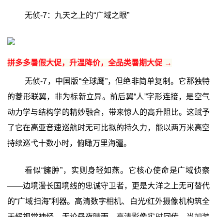
无侦-7：九天之上的“广域之眼”
拼多多暑假大促，升温降价，全品类暑期大促 →
无侦-7，中国版“全球鹰”，但绝非简单复制。它那独特
的菱形联翼，非为标新立异。前后翼“人”字形连接，是空气
动力学与结构学的精妙融合，带来惊人的高升阻比。这赋予
了它在高亚音速巡航时无可比拟的持久力，能以两万米高空
持续巡弋十数小时，俯瞰万里海疆。
看似“臃肿”，实则身轻如燕。它核心使命是广域侦察
——边境漫长国境线的忠诚守卫者，更是大洋之上无可替代
的“广域扫海”利器。高清数字相机、白光/红外摄像机构筑全
天候视觉神经，无论昼夜晴雨，高清影像实时回传。当加装