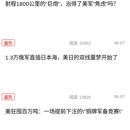
射程1800公里的“巨炮”，治得了美军“焦虑”吗？
08-07
最热
阅读
15952
1.3万俄军直插日本海，美日的双线噩梦开始了
08-07
最热
阅读
13826
美狂囤百万吨：一场提前下注的\"铜牌军备竞赛\"