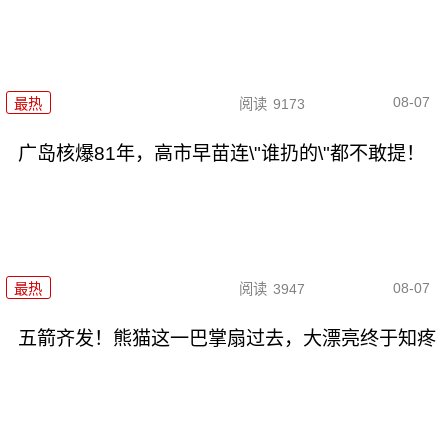
08-07
最热
阅读
9173
广岛核爆81年，高市早苗连\"谁扔的\"都不敢提！
08-07
最热
阅读
3947
五箭齐发！熊猫这一巴掌扇过去，大漂亮终于知疼