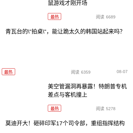
鼠游戏才刚开场
最热
阅读
6689
青瓦台的\"拍桌\"，能让跪太久的韩国站起来吗？
08-07
最热
阅读
6359
美空管漏洞再暴露！特朗普专机
差点与客机撞上
最热
阅读
5278
莫迪开大！砸碎印军17个司令部，重组指挥结构