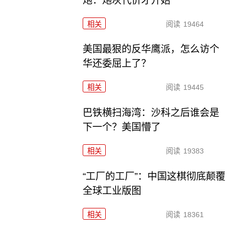
炮：炮灰代价才开始
相关
阅读
19464
美国最狠的反华鹰派，怎么访个
华还委屈上了？
相关
阅读
19445
巴铁横扫海湾：沙科之后谁会是
下一个？美国懵了
相关
阅读
19383
“工厂的工厂”：中国这棋彻底颠覆
全球工业版图
相关
阅读
18361