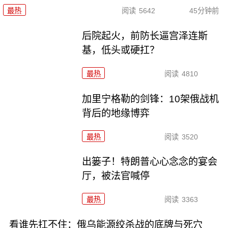
最热
阅读
5642
45分钟前
后院起火，前防长逼宫泽连斯
基，低头或硬扛？
最热
阅读
4810
加里宁格勒的剑锋：10架俄战机
背后的地缘博弈
最热
阅读
3520
出篓子！特朗普心心念念的宴会
厅，被法官喊停
最热
阅读
3363
看谁先扛不住：俄乌能源绞杀战的底牌与死穴