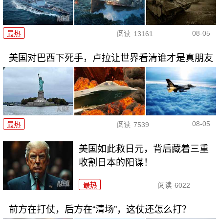
08-05
最热
阅读
13161
美国对巴西下死手，卢拉让世界看清谁才是真朋友
08-05
最热
阅读
7539
美国如此救日元，背后藏着三重
收割日本的阳谋！
最热
阅读
6022
前方在打仗，后方在“清场”，这仗还怎么打？