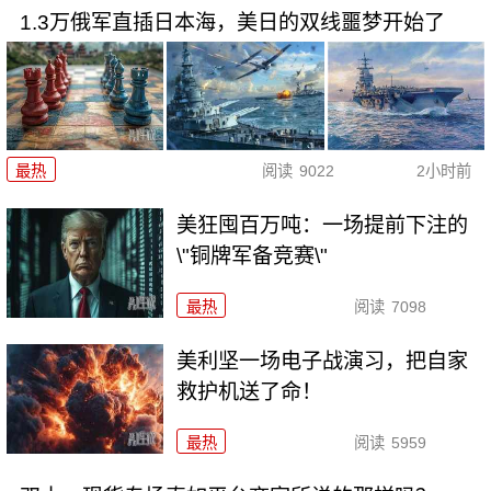
1.3万俄军直插日本海，美日的双线噩梦开始了
最热
阅读
9022
2小时前
美狂囤百万吨：一场提前下注的
\"铜牌军备竞赛\"
最热
阅读
7098
美利坚一场电子战演习，把自家
救护机送了命！
最热
阅读
5959