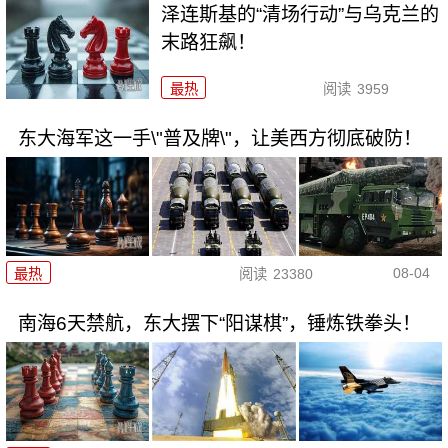
泽连斯基的“清场行动”与乌克兰的
末路狂飙！
最热
阅读
3959
东大海军这一手\"普及牌\"，让美西方彻底破防！
08-04
最热
阅读
23380
南海6天禁航，东大摆下“阳谋棋”，锤炼铁拳头！