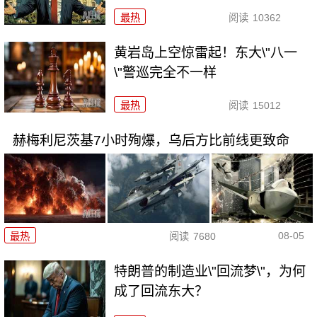
最热
阅读
10362
黄岩岛上空惊雷起！东大\"八一
\"警巡完全不一样
最热
阅读
15012
赫梅利尼茨基7小时殉爆，乌后方比前线更致命
08-05
最热
阅读
7680
特朗普的制造业\"回流梦\"，为何
成了回流东大？