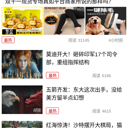
双十一现货专场真如平台商家所说的那样吗？
最热
阅读
31145
4小时前
莫迪开大！砸碎印军17个司令
部，重组指挥结构
最热
阅读
6186
五箭齐发：东大这次出手，没给
美方留半点幻想
最热
阅读
4615
红海惊涛！沙特摆开大棋局，猫