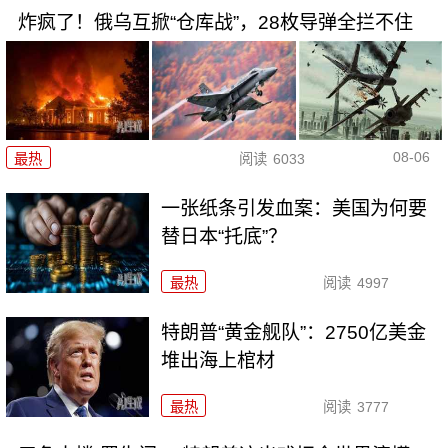
炸疯了！俄乌互掀“仓库战”，28枚导弹全拦不住
08-06
最热
阅读
6033
一张纸条引发血案：美国为何要
替日本“托底”？
最热
阅读
4997
特朗普“黄金舰队”：2750亿美金
堆出海上棺材
最热
阅读
3777