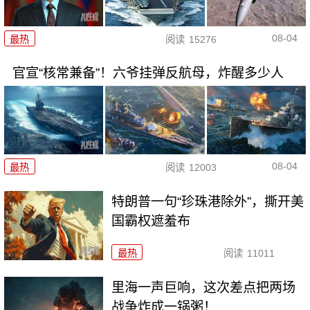
08-04
最热
阅读
15276
官宣“核常兼备”！六爷挂弹反航母，炸醒多少人
08-04
最热
阅读
12003
特朗普一句“珍珠港除外”，撕开美
国霸权遮羞布
最热
阅读
11011
里海一声巨响，这次差点把两场
战争炸成一锅粥！