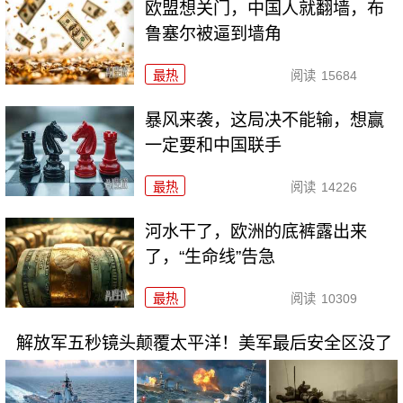
欧盟想关门，中国人就翻墙，布
鲁塞尔被逼到墙角
最热
阅读
15684
暴风来袭，这局决不能输，想赢
一定要和中国联手
最热
阅读
14226
河水干了，欧洲的底裤露出来
了，“生命线”告急
最热
阅读
10309
解放军五秒镜头颠覆太平洋！美军最后安全区没了