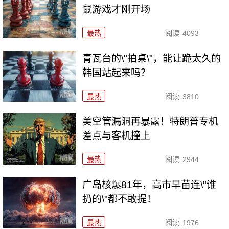
鼠游戏才刚开场
最热
阅读
4093
青瓦台的\"拍桌\"，能让跪太久的
韩国站起来吗？
最热
阅读
3810
美空管漏洞再暴露！特朗普专机
差点与客机撞上
最热
阅读
2944
广岛核爆81年，高市早苗连\"谁
扔的\"都不敢提！
最热
阅读
1976