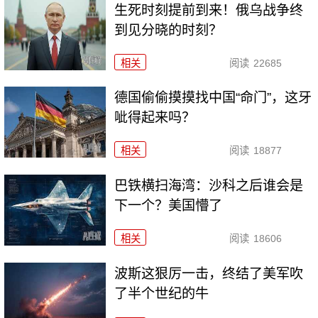
生死时刻提前到来！俄乌战争终
到见分晓的时刻？
相关
阅读
22685
德国偷偷摸摸找中国“命门”，这牙
呲得起来吗？
相关
阅读
18877
巴铁横扫海湾：沙科之后谁会是
下一个？美国懵了
相关
阅读
18606
波斯这狠厉一击，终结了美军吹
了半个世纪的牛