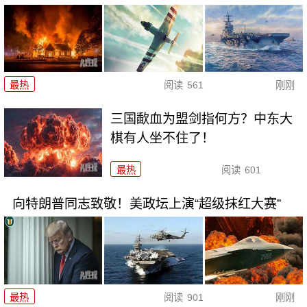
最热
阅读
561
刚刚
三国歃血为盟剑指何方？中东大
棋有人坐不住了！
最热
阅读
601
向特朗普同志致敬！美政坛上演“超级抹红大赛”
最热
阅读
901
刚刚