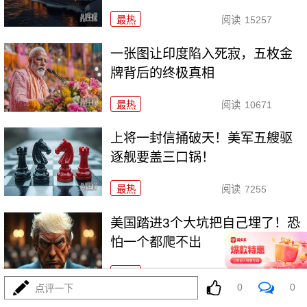
最热
阅读
15257
一张图让印度陷入死寂，五枚金
牌背后的终极真相
最热
阅读
10671
上将一封信捅破天！美军五艘驱
逐舰要盖三口锅！
最热
阅读
7255
美国踏进3个大坑把自己埋了！恐
怕一个都爬不出
最热
阅读
17086
0
0
点评一下