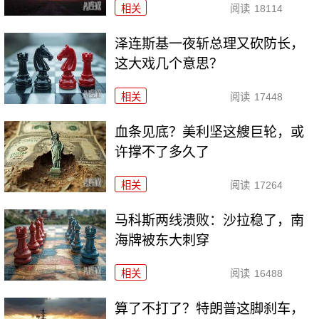
相关
阅读
18114
泽连斯基一夜斩总理又砍防长，
这大戏几个意思？
相关
阅读
17448
血条见底？美利坚这艘巨轮，或
许撑不了多久了
相关
阅读
17264
马科斯两线溃败：沙拉稳了，南
海牌被东大刺穿
相关
阅读
16488
算了不打了？特朗普这脚刹车，