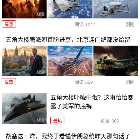
最热
阅读
1247
刚刚
五角大楼鹰派翘首盼进京，北京连门缝都没给留
最热
阅读
659
刚刚
五角大楼吓唬中俄？这事恰恰暴
露了美军的底裤
最热
阅读
666
胡塞这一炸，我终于看懂伊朗总统昨天那句话了