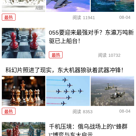
08-04
最热
阅读
11941
055要迎来最强对手？东瀛万吨新
驱已上船台！
最热
阅读
10732
科幻片照进了现实，东大机器狼驮着武器冲锋！
08-04
最热
阅读
8353
千机压境：俄乌战场上的\"蜂群
\"博弈与东大启示