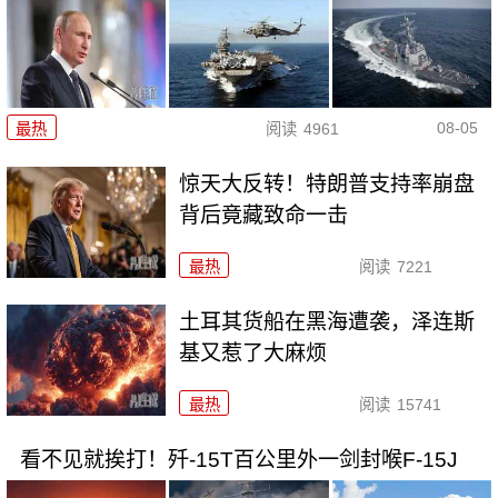
08-05
最热
阅读
4961
惊天大反转！特朗普支持率崩盘
背后竟藏致命一击
最热
阅读
7221
土耳其货船在黑海遭袭，泽连斯
基又惹了大麻烦
最热
阅读
15741
看不见就挨打！歼-15T百公里外一剑封喉F-15J