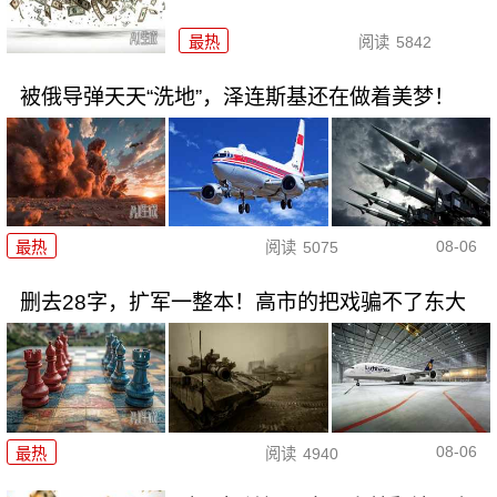
最热
阅读
5842
被俄导弹天天“洗地”，泽连斯基还在做着美梦！
08-06
最热
阅读
5075
删去28字，扩军一整本！高市的把戏骗不了东大
08-06
最热
阅读
4940