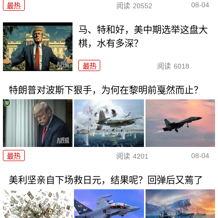
08-04
最热
阅读
20552
马、特和好，美中期选举这盘大
棋，水有多深？
最热
阅读
6018
特朗普对波斯下狠手，为何在黎明前戛然而止？
08-04
最热
阅读
4201
美利坚亲自下场救日元，结果呢？回弹后又蔫了