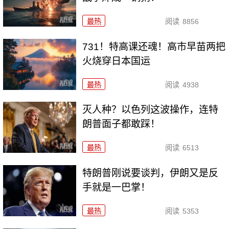
最热
阅读
8856
731！特高课还魂！高市早苗两把
火烧穿日本国运
最热
阅读
4938
灭人种？以色列这波操作，连特
朗普面子都敢踩！
最热
阅读
6513
特朗普刚说要谈判，伊朗又是反
手就是一巴掌！
最热
阅读
5353