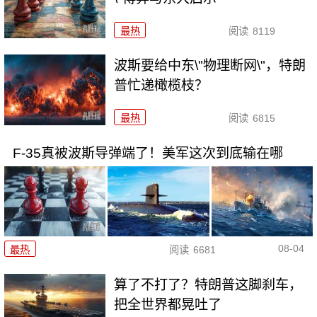
最热
阅读
8119
波斯要给中东\"物理断网\"，特朗
普忙递橄榄枝？
最热
阅读
6815
F-35真被波斯导弹端了！美军这次到底输在哪
08-04
最热
阅读
6681
算了不打了？特朗普这脚刹车，
把全世界都晃吐了