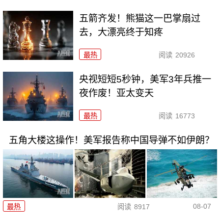
五箭齐发！熊猫这一巴掌扇过
去，大漂亮终于知疼
最热
阅读
20926
央视短短5秒钟，美军3年兵推一
夜作废！亚太变天
最热
阅读
16773
五角大楼这操作！美军报告称中国导弹不如伊朗？
08-07
最热
阅读
8917