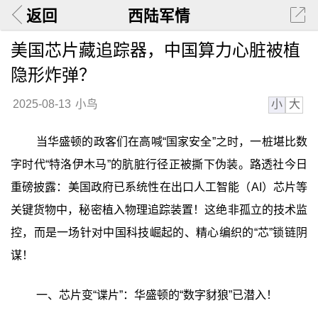
返回
西陆军情
美国芯片藏追踪器，中国算力心脏被植
隐形炸弹？
小
大
2025-08-13
小鸟
当华盛顿的政客们在高喊“国家安全”之时，一桩堪比数
字时代“特洛伊木马”的肮脏行径正被撕下伪装。路透社今日
重磅披露：美国政府已系统性在出口人工智能（AI）芯片等
关键货物中，秘密植入物理追踪装置！这绝非孤立的技术监
控，而是一场针对中国科技崛起的、精心编织的“芯”锁链阴
谋！
一、芯片变“谍片”：华盛顿的“数字豺狼”已潜入！