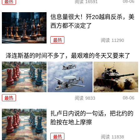
08-06
最热
阅读
16591
信息量很大！歼20越肩反杀，美
西方都不淡定了
最热
阅读
11290
泽连斯基的时间不多了，最艰难的冬天又要来了
08-06
最热
阅读
9833
扎卢日内说的一句话，把北约的
脸按在地上摩擦
最热
阅读
11838