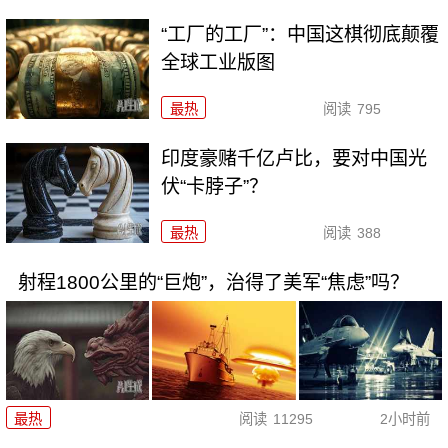
“工厂的工厂”：中国这棋彻底颠覆
全球工业版图
最热
阅读
795
印度豪赌千亿卢比，要对中国光
伏“卡脖子”？
最热
阅读
388
射程1800公里的“巨炮”，治得了美军“焦虑”吗？
最热
阅读
11295
2小时前