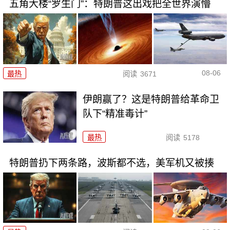
五角大楼“罗生门”：特朗普这出戏把全世界演懵
08-06
最热
阅读
3671
伊朗赢了？这是特朗普给革命卫
队下“精准毒计”
最热
阅读
5178
特朗普扔下两条路，波斯都不选，美军机又被揍