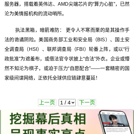
服务器，搭载着英伟达、AMD尖端芯片的“算力心脏”，已然
沦为美情报机构的流动哨所。
执法黑箱，暗箭难防： 更令人不寒而栗的是其操作手
法的诡谲阴险。美国商务部工业和安全局（BIS）、国土安
全调查局（HSI）、联邦调查局（FBI）轮番上阵，或以“行
政批准”为遮羞布，或借法官令状披上“合法”外衣。企业或懵
然不知沦为棋子，或迫于压力“自愿配合”——一套精密的国
家级间谍网络，正依托全球供应链肆意蔓延！
上一页
下一页