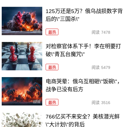
125万还是5万？俄乌战损数字背
后的\"三国杀\"
最热
阅读
7478
对检察官体系下手！李在明要打
破\"青瓦台魔咒\"
最热
阅读
5479
电商哭晕：俄乌互相砸\"饭碗\"，
战争已没有后方
最热
阅读
3516
766亿买不来安全？美核潜光鲜
\"大计划\"的背后