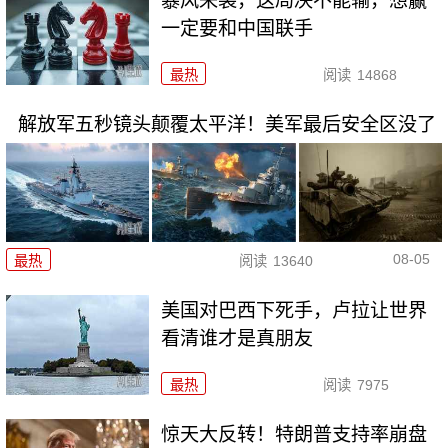
暴风来袭，这局决不能输，想赢
一定要和中国联手
最热
阅读
14868
解放军五秒镜头颠覆太平洋！美军最后安全区没了
08-05
最热
阅读
13640
美国对巴西下死手，卢拉让世界
看清谁才是真朋友
最热
阅读
7975
惊天大反转！特朗普支持率崩盘