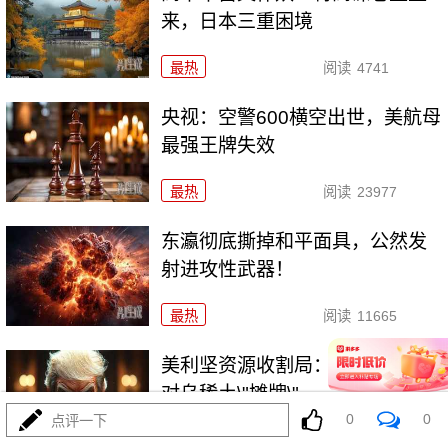
来，日本三重困境
最热
阅读
4741
央视：空警600横空出世，美航母
最强王牌失效
最热
阅读
23977
东瀛彻底撕掉和平面具，公然发
射进攻性武器！
最热
阅读
11665
美利坚资源收割局：特朗普为何
对乌稀土\"摊牌\"
0
0
点评一下
最热
阅读
10808