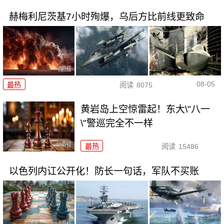
赫梅利尼茨基7小时殉爆，乌后方比前线更致命
08-05
最热
阅读
8075
黄岩岛上空惊雷起！东大\"八一
\"警巡完全不一样
最热
阅读
15486
以色列内讧公开化！防长一句话，军队不买账