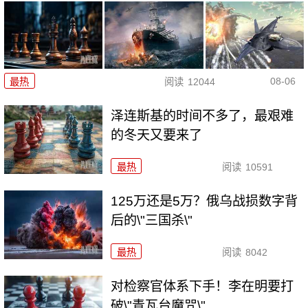
08-06
最热
阅读
12044
泽连斯基的时间不多了，最艰难
的冬天又要来了
最热
阅读
10591
125万还是5万？俄乌战损数字背
后的\"三国杀\"
最热
阅读
8042
对检察官体系下手！李在明要打
破\"青瓦台魔咒\"