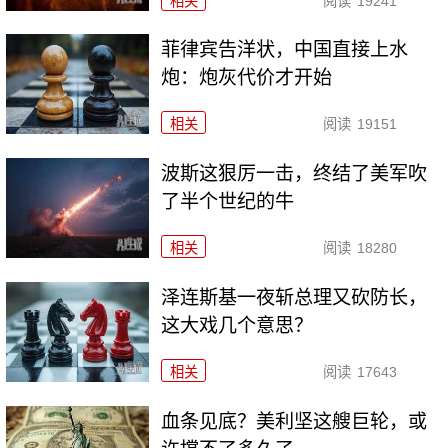
相关
阅读
19241
菲律宾告洋状，中国直接上水
炮：炮灰代价才开始
相关
阅读
19151
波斯这狠厉一击，终结了美军吹
了半个世纪的牛
相关
阅读
18280
泽连斯基一夜斩总理又砍防长，
这大戏几个意思？
相关
阅读
17643
血条见底？美利坚这艘巨轮，或