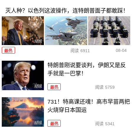
灭人种？以色列这波操作，连特朗普面子都敢踩！
08-04
最热
阅读
6911
特朗普刚说要谈判，伊朗又是反
手就是一巴掌！
最热
阅读
5759
731！特高课还魂！高市早苗两把
火烧穿日本国运
最热
阅读
5341