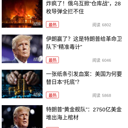
炸疯了！俄乌互掀“仓库战”，28
枚导弹全拦不住
最热
阅读
6802
伊朗赢了？这是特朗普给革命卫
队下“精准毒计”
最热
阅读
6046
一张纸条引发血案：美国为何要
替日本“托底”？
最热
阅读
5868
特朗普“黄金舰队”：2750亿美金
堆出海上棺材