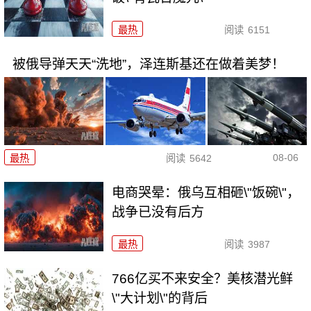
最热
阅读
6151
被俄导弹天天“洗地”，泽连斯基还在做着美梦！
08-06
最热
阅读
5642
电商哭晕：俄乌互相砸\"饭碗\"，
战争已没有后方
最热
阅读
3987
766亿买不来安全？美核潜光鲜
\"大计划\"的背后