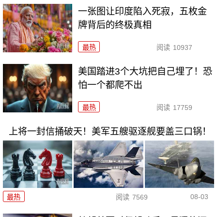
一张图让印度陷入死寂，五枚金
牌背后的终极真相
最热
阅读
10937
美国踏进3个大坑把自己埋了！恐
怕一个都爬不出
最热
阅读
17759
上将一封信捅破天！美军五艘驱逐舰要盖三口锅！
08-03
最热
阅读
7569