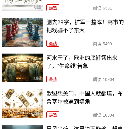
最热
阅读
6331
删去28字，扩军一整本！高市的
把戏骗不了东大
最热
阅读
5400
河水干了，欧洲的底裤露出来
了，“生命线”告急
最热
阅读
10904
欧盟想关门，中国人就翻墙，布
鲁塞尔被逼到墙角
最热
阅读
16304