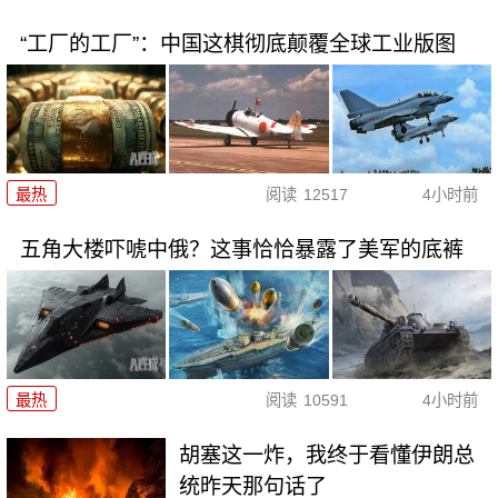
“工厂的工厂”：中国这棋彻底颠覆全球工业版图
最热
阅读
12517
4小时前
五角大楼吓唬中俄？这事恰恰暴露了美军的底裤
最热
阅读
10591
4小时前
胡塞这一炸，我终于看懂伊朗总
统昨天那句话了