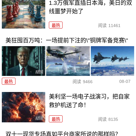
1.3万俄军直插日本海，美日的双
线噩梦开始了
最热
阅读
11461
美狂囤百万吨：一场提前下注的\"铜牌军备竞赛\"
08-07
最热
阅读
9466
美利坚一场电子战演习，把自家
救护机送了命！
最热
阅读
8135
双十一现货专场真如平台商家所说的那样吗？