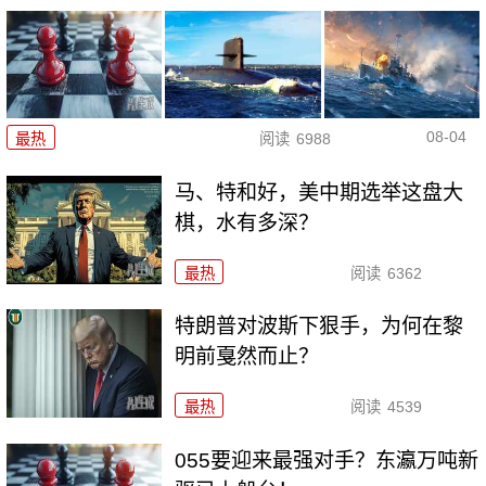
08-04
最热
阅读
6988
马、特和好，美中期选举这盘大
棋，水有多深？
最热
阅读
6362
特朗普对波斯下狠手，为何在黎
明前戛然而止？
最热
阅读
4539
055要迎来最强对手？东瀛万吨新