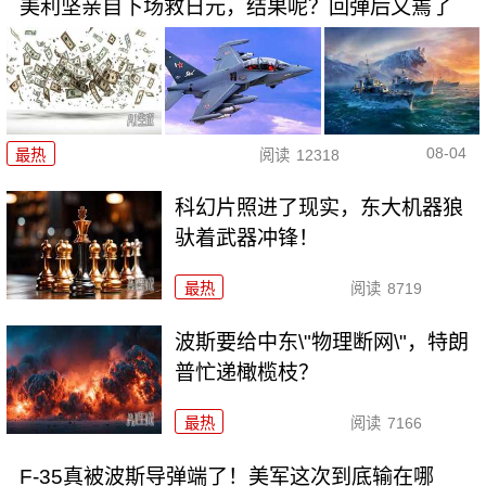
美利坚亲自下场救日元，结果呢？回弹后又蔫了
08-04
最热
阅读
12318
科幻片照进了现实，东大机器狼
驮着武器冲锋！
最热
阅读
8719
波斯要给中东\"物理断网\"，特朗
普忙递橄榄枝？
最热
阅读
7166
F-35真被波斯导弹端了！美军这次到底输在哪