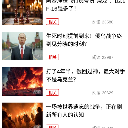
阿塞拜疆飞行员夸赞“枭龙”：比比
F-16强多了！
相关
阅读
23586
生死时刻提前到来！俄乌战争终
到见分晓的时刻？
相关
阅读
22987
打了4年半，俄回过神，最大对手
不是乌克兰？
相关
阅读
20629
一场被世界遗忘的战争，正在刷
新所有人的认知