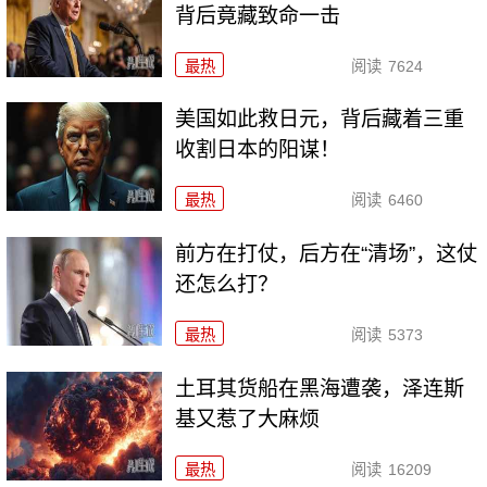
背后竟藏致命一击
最热
阅读
7624
美国如此救日元，背后藏着三重
收割日本的阳谋！
最热
阅读
6460
前方在打仗，后方在“清场”，这仗
还怎么打？
最热
阅读
5373
土耳其货船在黑海遭袭，泽连斯
基又惹了大麻烦
最热
阅读
16209