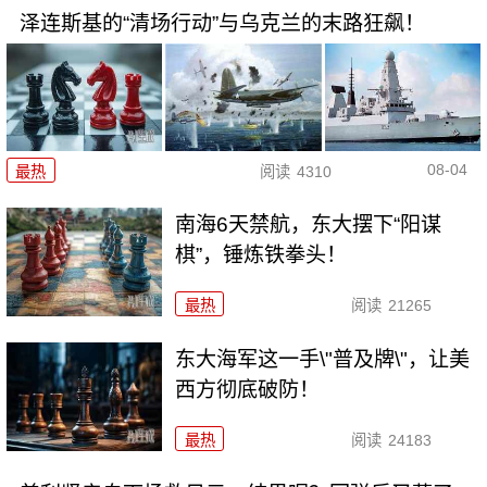
泽连斯基的“清场行动”与乌克兰的末路狂飙！
08-04
最热
阅读
4310
南海6天禁航，东大摆下“阳谋
棋”，锤炼铁拳头！
最热
阅读
21265
东大海军这一手\"普及牌\"，让美
西方彻底破防！
最热
阅读
24183