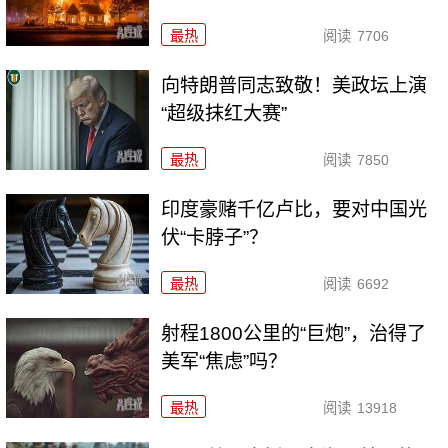
最热
阅读
7706
向特朗普同志致敬！美政坛上演
“超级抹红大赛”
最热
阅读
7850
印度豪赌千亿卢比，要对中国光
伏“卡脖子”？
最热
阅读
6692
射程1800公里的“巨炮”，治得了
美军“焦虑”吗？
最热
阅读
13918