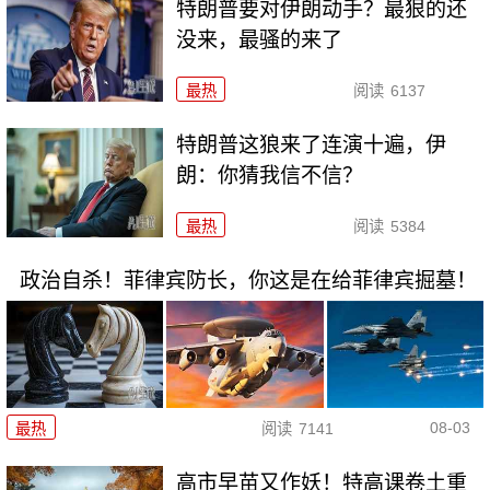
特朗普要对伊朗动手？最狠的还
没来，最骚的来了
最热
阅读
6137
特朗普这狼来了连演十遍，伊
朗：你猜我信不信？
最热
阅读
5384
政治自杀！菲律宾防长，你这是在给菲律宾掘墓！
08-03
最热
阅读
7141
高市早苗又作妖！特高课卷土重