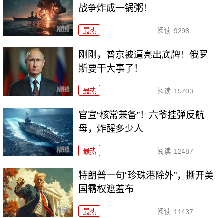
战争炸成一锅粥！
最热
阅读
9298
刚刚，普京被逼亮出底牌！俄罗
斯要干大事了！
最热
阅读
15703
官宣“核常兼备”！六爷挂弹反航
母，炸醒多少人
最热
阅读
12487
特朗普一句“珍珠港除外”，撕开美
国霸权遮羞布
最热
阅读
11437