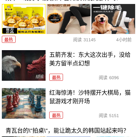
最热
阅读
31145
4小时前
五箭齐发：东大这次出手，没给
美方留半点幻想
最热
阅读
6096
红海惊涛！沙特摆开大棋局，猫
鼠游戏才刚开场
最热
阅读
5151
青瓦台的\"拍桌\"，能让跪太久的韩国站起来吗？