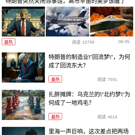
特朗普突然关闭领事馆，高市早苗的美梦该醒了
08-05
最热
阅读
10799
特朗普的制造业\"回流梦\"，为何
成了回流东大？
最热
阅读
7591
扎胖摊牌：乌克兰的\"北约梦\"为
何成了一地鸡毛？
最热
阅读
4614
里海一声巨响，这次差点把两场