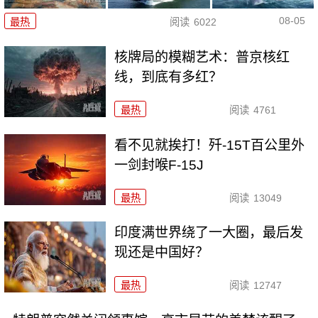
08-05
最热
阅读
6022
核牌局的模糊艺术：普京核红
线，到底有多红？
最热
阅读
4761
看不见就挨打！歼-15T百公里外
一剑封喉F-15J
最热
阅读
13049
印度满世界绕了一大圈，最后发
现还是中国好？
最热
阅读
12747