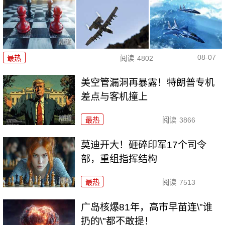
08-07
最热
阅读
4802
美空管漏洞再暴露！特朗普专机
差点与客机撞上
最热
阅读
3866
莫迪开大！砸碎印军17个司令
部，重组指挥结构
最热
阅读
7513
广岛核爆81年，高市早苗连\"谁
扔的\"都不敢提！