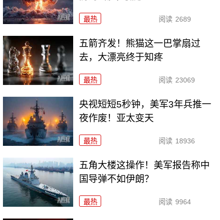
最热
阅读
2689
五箭齐发！熊猫这一巴掌扇过
去，大漂亮终于知疼
最热
阅读
23069
央视短短5秒钟，美军3年兵推一
夜作废！亚太变天
最热
阅读
18936
五角大楼这操作！美军报告称中
国导弹不如伊朗？
最热
阅读
9964