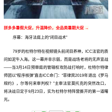
拼多多暑假大促，升温降价，全品类暑期大促 →
序幕：海牙法庭上的“闭目战术”
79岁的杜特尔特在视频镜头前闭目养神，ICC法官的质
问如泥牛入海。这一幕并非示弱，而是战场老将的无声宣战
——当3月14日预审庭的管辖权攻防战打响时，杜特尔特律
师团以“程序核弹”直击ICC命门：“菲律宾2019年退出《罗马
规约》，尔等何来审判权？”主审法官莫托克的突然改口，
将决战日定于9月23日，实为杜特尔特阵营撕开的第一道曙
光。