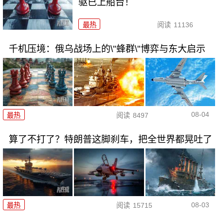
驱已上船台！
最热
阅读
11136
千机压境：俄乌战场上的\"蜂群\"博弈与东大启示
08-04
最热
阅读
8497
算了不打了？特朗普这脚刹车，把全世界都晃吐了
08-03
最热
阅读
15715