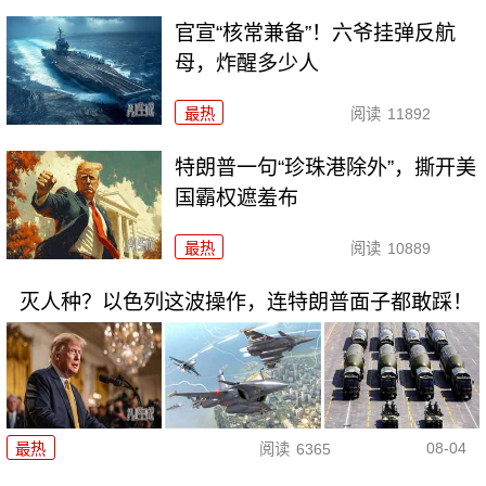
官宣“核常兼备”！六爷挂弹反航
母，炸醒多少人
最热
阅读
11892
特朗普一句“珍珠港除外”，撕开美
国霸权遮羞布
最热
阅读
10889
灭人种？以色列这波操作，连特朗普面子都敢踩！
08-04
最热
阅读
6365