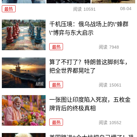
08-04
最热
阅读
10591
千机压境：俄乌战场上的\"蜂群
\"博弈与东大启示
最热
阅读
7948
算了不打了？特朗普这脚刹车，
把全世界都晃吐了
最热
阅读
15061
一张图让印度陷入死寂，五枚金
牌背后的终极真相
最热
阅读
10552