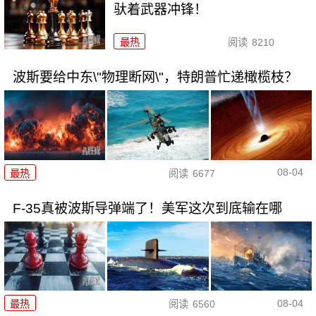
驮着武器冲锋！
最热
阅读
8210
波斯要给中东\"物理断网\"，特朗普忙递橄榄枝？
08-04
最热
阅读
6677
F-35真被波斯导弹端了！美军这次到底输在哪
08-04
最热
阅读
6560