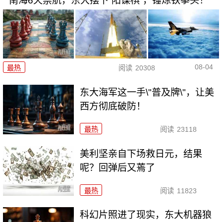
南海6天禁航，东大摆下“阳谋棋”，锤炼铁拳头！
08-04
最热
阅读
20308
东大海军这一手\"普及牌\"，让美
西方彻底破防！
最热
阅读
23118
美利坚亲自下场救日元，结果
呢？回弹后又蔫了
最热
阅读
11823
科幻片照进了现实，东大机器狼