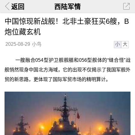
返回
西陆军情
中国惊现新战舰！北非土豪狂买6艘，B
炮位藏玄机
小
大
2025-08-29
小鸟
一艘融合054型护卫舰舰艏和056型舰体的“缝合怪”战
舰悄然现身中国北方海域，它的出现不仅揭示了我国军舰外
贸的新思路，更体现了国际军贸市场的精明算计。