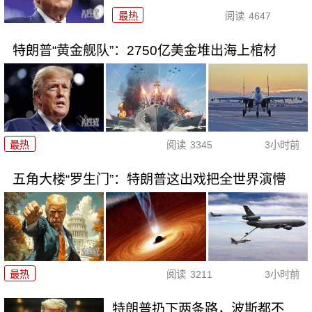
最热
阅读
4647
特朗普“黄金舰队”：2750亿美金堆出海上棺材
最热
阅读
3345
3小时前
五角大楼“罗生门”：特朗普这出戏把全世界演懵
最热
阅读
3211
3小时前
特朗普扔下两条路，波斯都不