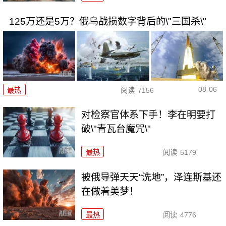
125万还是5万？俄乌战损数字背后的\"三国杀\"
08-06
最热
阅读
7156
对检察官体系下手！李在明要打
破\"青瓦台魔咒\"
最热
阅读
5179
被俄导弹天天“洗地”，泽连斯基还
在做着美梦！
最热
阅读
4776