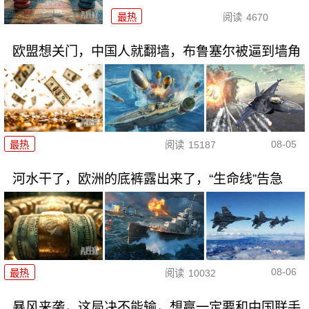
最热
阅读
4670
欧盟想关门，中国人就翻墙，布鲁塞尔被逼到墙角
08-05
最热
阅读
15187
河水干了，欧洲的底裤露出来了，“生命线”告急
08-06
最热
阅读
10032
暴风来袭，这局决不能输，想赢一定要和中国联手