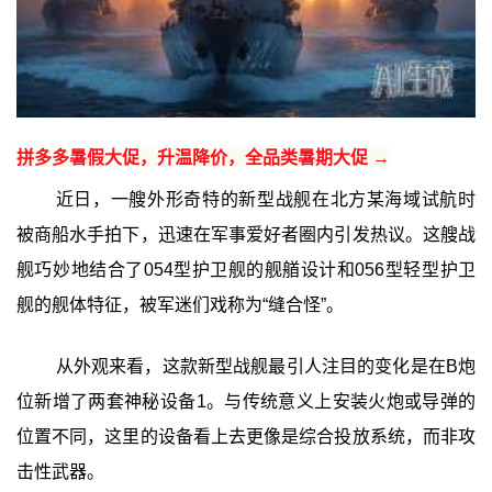
拼多多暑假大促，升温降价，全品类暑期大促 →
近日，一艘外形奇特的新型战舰在北方某海域试航时
被商船水手拍下，迅速在军事爱好者圈内引发热议。这艘战
舰巧妙地结合了054型护卫舰的舰艏设计和056型轻型护卫
舰的舰体特征，被军迷们戏称为“缝合怪”。
从外观来看，这款新型战舰最引人注目的变化是在B炮
位新增了两套神秘设备1。与传统意义上安装火炮或导弹的
位置不同，这里的设备看上去更像是综合投放系统，而非攻
击性武器。