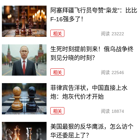
阿塞拜疆飞行员夸赞“枭龙”：比比
F-16强多了！
相关
阅读
23222
生死时刻提前到来！俄乌战争终
到见分晓的时刻？
相关
阅读
22546
菲律宾告洋状，中国直接上水
炮：炮灰代价才开始
相关
阅读
18874
美国最狠的反华鹰派，怎么访个
华还委屈上了？