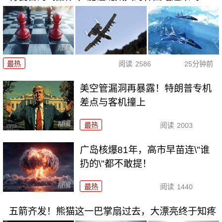
最热
阅读
2586
25分钟前
美空管漏洞再暴露！特朗普专机
差点与客机撞上
最热
阅读
2003
广岛核爆81年，高市早苗连\"谁
扔的\"都不敢提！
最热
阅读
1440
五箭齐发！熊猫这一巴掌扇过去，大漂亮终于知疼