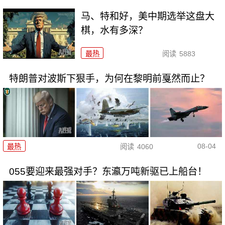
马、特和好，美中期选举这盘大
棋，水有多深？
最热
阅读
5883
特朗普对波斯下狠手，为何在黎明前戛然而止？
08-04
最热
阅读
4060
055要迎来最强对手？东瀛万吨新驱已上船台！