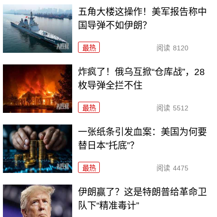
五角大楼这操作！美军报告称中
国导弹不如伊朗？
最热
阅读
8120
炸疯了！俄乌互掀“仓库战”，28
枚导弹全拦不住
最热
阅读
5512
一张纸条引发血案：美国为何要
替日本“托底”？
最热
阅读
4475
伊朗赢了？这是特朗普给革命卫
队下“精准毒计”