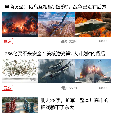
电商哭晕：俄乌互相砸\"饭碗\"，战争已没有后方
08-06
最热
阅读
3284
766亿买不来安全？美核潜光鲜\"大计划\"的背后
08-06
最热
阅读
5570
删去28字，扩军一整本！高市的
把戏骗不了东大