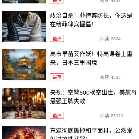
最热
阅读
4932
政治自杀！菲律宾防长，你这是
在给菲律宾掘墓！
最热
阅读
6824
高市早苗又作妖！特高课卷土重
来，日本三重困境
最热
阅读
4333
央视：空警600横空出世，美航母
最强王牌失效
最热
阅读
23070
东瀛彻底撕掉和平面具，公然发