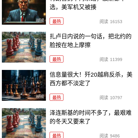
选，美军机又被揍
最热
阅读
16153
扎卢日内说的一句话，把北约的
脸按在地上摩擦
最热
阅读
11399
信息量很大！歼20越肩反杀，美
西方都不淡定了
最热
阅读
10797
泽连斯基的时间不多了，最艰难
的冬天又要来了
最热
阅读
9486