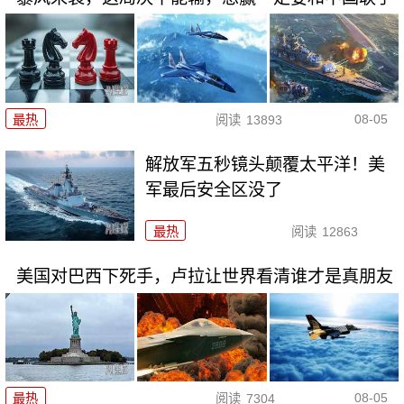
08-05
最热
阅读
13893
解放军五秒镜头颠覆太平洋！美
军最后安全区没了
最热
阅读
12863
美国对巴西下死手，卢拉让世界看清谁才是真朋友
08-05
最热
阅读
7304