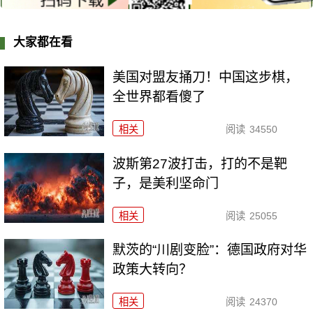
大家都在看
美国对盟友捅刀！中国这步棋，
全世界都看傻了
相关
阅读
34550
波斯第27波打击，打的不是靶
子，是美利坚命门
相关
阅读
25055
默茨的“川剧变脸”：德国政府对华
政策大转向？
相关
阅读
24370