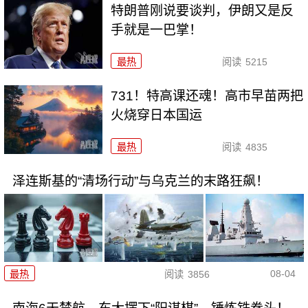
特朗普刚说要谈判，伊朗又是反
手就是一巴掌！
最热
阅读
5215
731！特高课还魂！高市早苗两把
火烧穿日本国运
最热
阅读
4835
泽连斯基的“清场行动”与乌克兰的末路狂飙！
08-04
最热
阅读
3856