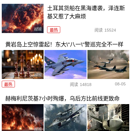
土耳其货船在黑海遭袭，泽连斯
基又惹了大麻烦
最热
阅读
15524
黄岩岛上空惊雷起！东大\"八一\"警巡完全不一样
08-05
最热
阅读
14818
赫梅利尼茨基7小时殉爆，乌后方比前线更致命