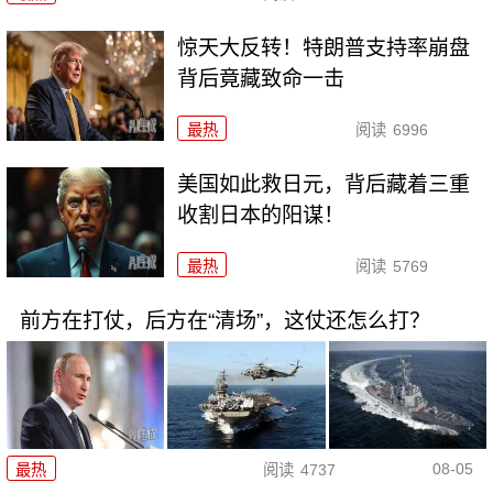
惊天大反转！特朗普支持率崩盘
背后竟藏致命一击
最热
阅读
6996
美国如此救日元，背后藏着三重
收割日本的阳谋！
最热
阅读
5769
前方在打仗，后方在“清场”，这仗还怎么打？
08-05
最热
阅读
4737