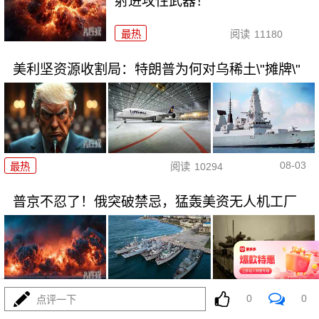
射进攻性武器！
最热
阅读
11180
美利坚资源收割局：特朗普为何对乌稀土\"摊牌\"
08-03
最热
阅读
10294
普京不忍了！俄突破禁忌，猛轰美资无人机工厂
08-03
0
0
最热
阅读
8750
点评一下