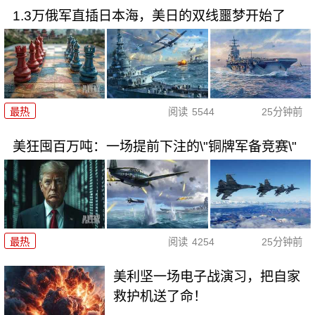
1.3万俄军直插日本海，美日的双线噩梦开始了
最热
阅读
5544
25分钟前
美狂囤百万吨：一场提前下注的\"铜牌军备竞赛\"
最热
阅读
4254
25分钟前
美利坚一场电子战演习，把自家
救护机送了命！