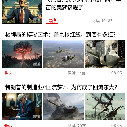
苗的美梦该醒了
最热
阅读
10187
核牌局的模糊艺术：普京核红线，到底有多红？
08-05
最热
阅读
4168
特朗普的制造业\"回流梦\"，为何成了回流东大？
08-05
最热
阅读
7075