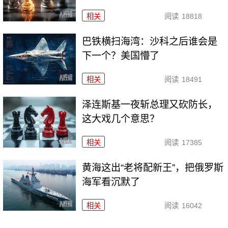
相关
阅读
18818
巴铁横扫海湾：沙科之后谁会是
下一个？美国懵了
相关
阅读
18491
泽连斯基一夜斩总理又砍防长，
这大戏几个意思？
相关
阅读
17385
黄海这出“老将配新王”，把俄罗斯
海军看沉默了
相关
阅读
16042