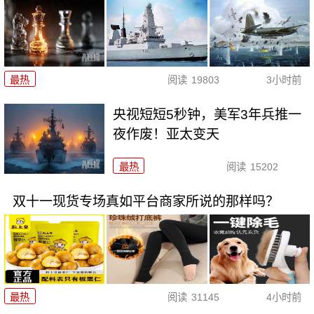
最热
阅读
19803
3小时前
央视短短5秒钟，美军3年兵推一
夜作废！亚太变天
最热
阅读
15202
双十一现货专场真如平台商家所说的那样吗？
最热
阅读
31145
4小时前