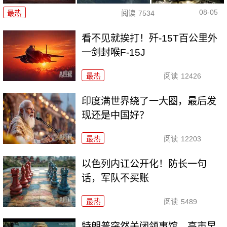
08-05
最热
阅读
7534
看不见就挨打！歼-15T百公里外
一剑封喉F-15J
最热
阅读
12426
印度满世界绕了一大圈，最后发
现还是中国好？
最热
阅读
12203
以色列内讧公开化！防长一句
话，军队不买账
最热
阅读
5489
特朗普突然关闭领事馆，高市早