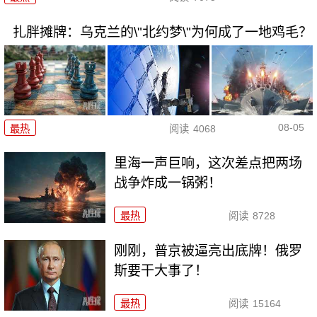
扎胖摊牌：乌克兰的\"北约梦\"为何成了一地鸡毛？
08-05
最热
阅读
4068
里海一声巨响，这次差点把两场
战争炸成一锅粥！
最热
阅读
8728
刚刚，普京被逼亮出底牌！俄罗
斯要干大事了！
最热
阅读
15164