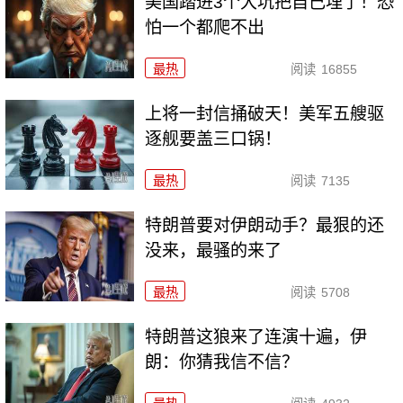
美国踏进3个大坑把自己埋了！恐
怕一个都爬不出
最热
阅读
16855
上将一封信捅破天！美军五艘驱
逐舰要盖三口锅！
最热
阅读
7135
特朗普要对伊朗动手？最狠的还
没来，最骚的来了
最热
阅读
5708
特朗普这狼来了连演十遍，伊
朗：你猜我信不信？