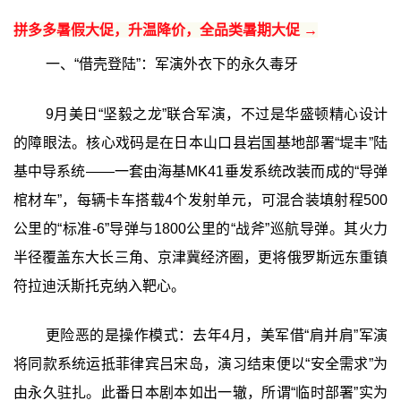
拼多多暑假大促，升温降价，全品类暑期大促 →
一、“借壳登陆”：军演外衣下的永久毒牙
9月美日“坚毅之龙”联合军演，不过是华盛顿精心设计
的障眼法。核心戏码是在日本山口县岩国基地部署“堤丰”陆
基中导系统——一套由海基MK41垂发系统改装而成的“导弹
棺材车”，每辆卡车搭载4个发射单元，可混合装填射程500
公里的“标准-6”导弹与1800公里的“战斧”巡航导弹。其火力
半径覆盖东大长三角、京津冀经济圈，更将俄罗斯远东重镇
符拉迪沃斯托克纳入靶心。
更险恶的是操作模式：去年4月，美军借“肩并肩”军演
将同款系统运抵菲律宾吕宋岛，演习结束便以“安全需求”为
由永久驻扎。此番日本剧本如出一辙，所谓“临时部署”实为