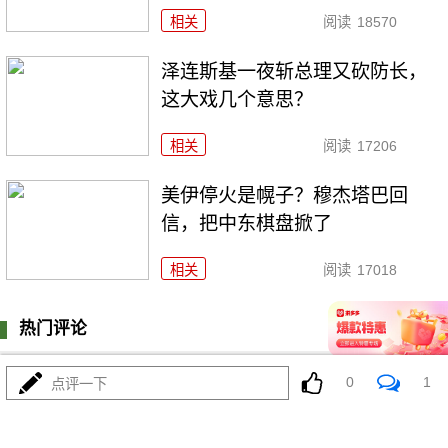
相关
阅读
18570
泽连斯基一夜斩总理又砍防长，
这大戏几个意思？
相关
阅读
17206
美伊停火是幌子？穆杰塔巴回
信，把中东棋盘掀了
相关
阅读
17018
热门评论
登陆
1
条评论
0
1
点评一下
136****6503
0