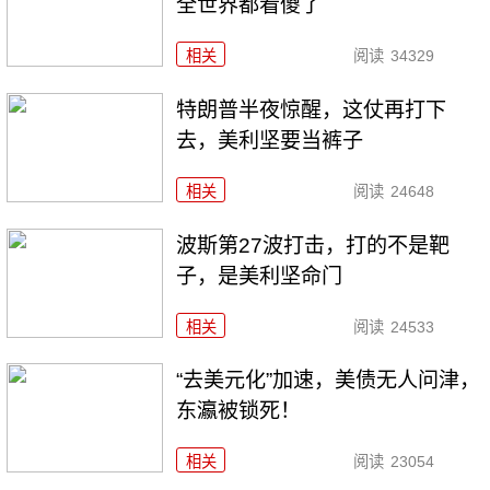
全世界都看傻了
相关
阅读
34329
特朗普半夜惊醒，这仗再打下
去，美利坚要当裤子
相关
阅读
24648
波斯第27波打击，打的不是靶
子，是美利坚命门
相关
阅读
24533
“去美元化”加速，美债无人问津，
东瀛被锁死！
相关
阅读
23054