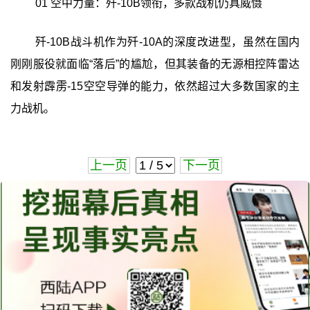
01 空中力量：歼-10B领衔，多款战机仍具威慑
歼-10B战斗机作为歼-10A的深度改进型，虽然在国内
刚刚服役就面临“落后”的尴尬，但其装备的无源相控阵雷达
和发射霹雳-15空空导弹的能力，依然超过大多数国家的主
力战机。
上一页
下一页