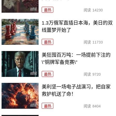
最热
阅读
14230
1.3万俄军直插日本海，美日的双
线噩梦开始了
最热
阅读
11733
美狂囤百万吨：一场提前下注的
\"铜牌军备竞赛\"
最热
阅读
9720
美利坚一场电子战演习，把自家
救护机送了命！
最热
阅读
8404