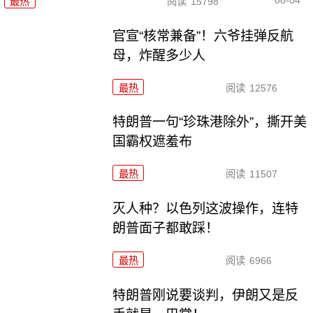
08-04
最热
阅读
15798
官宣“核常兼备”！六爷挂弹反航
母，炸醒多少人
最热
阅读
12576
特朗普一句“珍珠港除外”，撕开美
国霸权遮羞布
最热
阅读
11507
灭人种？以色列这波操作，连特
朗普面子都敢踩！
最热
阅读
6966
特朗普刚说要谈判，伊朗又是反