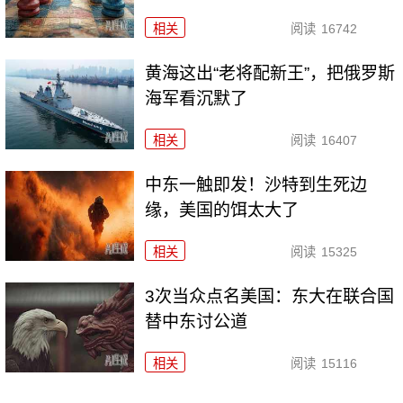
相关
阅读
16742
黄海这出“老将配新王”，把俄罗斯
海军看沉默了
相关
阅读
16407
中东一触即发！沙特到生死边
缘，美国的饵太大了
相关
阅读
15325
3次当众点名美国：东大在联合国
替中东讨公道
相关
阅读
15116