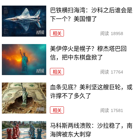
巴铁横扫海湾：沙科之后谁会是
下一个？美国懵了
相关
阅读
18958
美伊停火是幌子？穆杰塔巴回
信，把中东棋盘掀了
相关
阅读
17764
血条见底？美利坚这艘巨轮，或
许撑不了多久了
相关
阅读
17581
马科斯两线溃败：沙拉稳了，南
海牌被东大刺穿