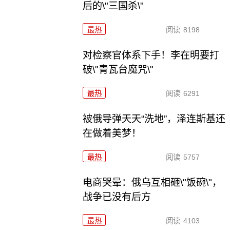
后的\"三国杀\"
最热
阅读
8198
对检察官体系下手！李在明要打
破\"青瓦台魔咒\"
最热
阅读
6291
被俄导弹天天“洗地”，泽连斯基还
在做着美梦！
最热
阅读
5757
电商哭晕：俄乌互相砸\"饭碗\"，
战争已没有后方
最热
阅读
4103