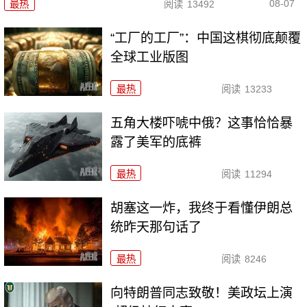
08-07
最热
阅读
13492
“工厂的工厂”：中国这棋彻底颠覆
全球工业版图
最热
阅读
13233
五角大楼吓唬中俄？这事恰恰暴
露了美军的底裤
最热
阅读
11294
胡塞这一炸，我终于看懂伊朗总
统昨天那句话了
最热
阅读
8246
向特朗普同志致敬！美政坛上演