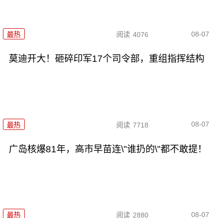
08-07
最热
阅读
4076
莫迪开大！砸碎印军17个司令部，重组指挥结构
08-07
最热
阅读
7718
广岛核爆81年，高市早苗连\"谁扔的\"都不敢提！
08-07
最热
阅读
2880