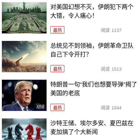
对美国幻想不灭，伊朗犯下两个
大错，令人痛心！
最热
阅读
1137
总统见不到领袖，伊朗革命卫队
自己下令开打？
最热
阅读
1513
特朗普一句“我们也想要导弹”揭了
美国的老底
最热
阅读
1044
沙特王储、埃尔多安、夏巴兹在
麦加搞了个大新闻