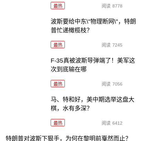
最热
阅读
8778
波斯要给中东\"物理断网\"，特朗
普忙递橄榄枝？
最热
阅读
7245
F-35真被波斯导弹端了！美军这
次到底输在哪
最热
阅读
7056
马、特和好，美中期选举这盘大
棋，水有多深？
最热
阅读
6412
特朗普对波斯下狠手，为何在黎明前戛然而止？