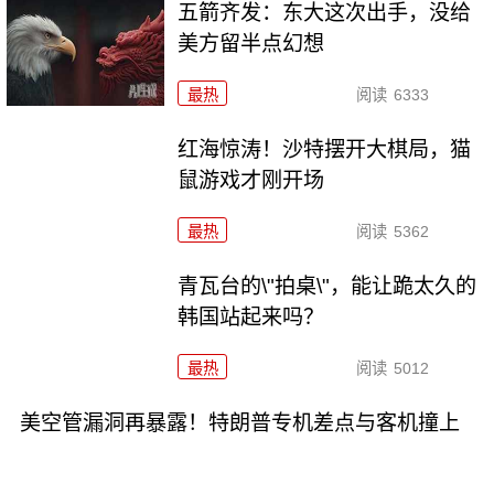
五箭齐发：东大这次出手，没给
美方留半点幻想
最热
阅读
6333
红海惊涛！沙特摆开大棋局，猫
鼠游戏才刚开场
最热
阅读
5362
青瓦台的\"拍桌\"，能让跪太久的
韩国站起来吗？
最热
阅读
5012
美空管漏洞再暴露！特朗普专机差点与客机撞上