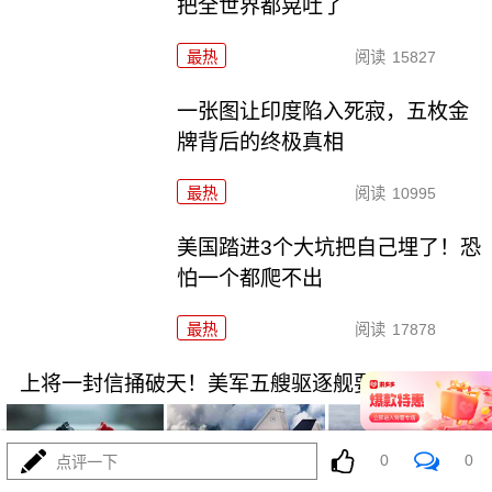
把全世界都晃吐了
最热
阅读
15827
一张图让印度陷入死寂，五枚金
牌背后的终极真相
最热
阅读
10995
美国踏进3个大坑把自己埋了！恐
怕一个都爬不出
最热
阅读
17878
上将一封信捅破天！美军五艘驱逐舰要盖三口锅！
0
0
点评一下