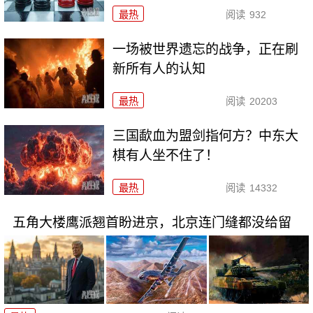
最热
阅读
932
一场被世界遗忘的战争，正在刷
新所有人的认知
最热
阅读
20203
三国歃血为盟剑指何方？中东大
棋有人坐不住了！
最热
阅读
14332
五角大楼鹰派翘首盼进京，北京连门缝都没给留