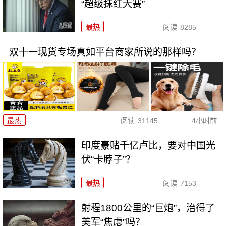
“超级抹红大赛”
最热
阅读
8285
双十一现货专场真如平台商家所说的那样吗？
最热
阅读
31145
4小时前
印度豪赌千亿卢比，要对中国光
伏“卡脖子”？
最热
阅读
7153
射程1800公里的“巨炮”，治得了
美军“焦虑”吗？