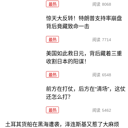
最热
阅读
8068
惊天大反转！特朗普支持率崩盘
背后竟藏致命一击
最热
阅读
7714
美国如此救日元，背后藏着三重
收割日本的阳谋！
最热
阅读
6548
前方在打仗，后方在“清场”，这仗
还怎么打？
最热
阅读
5462
土耳其货船在黑海遭袭，泽连斯基又惹了大麻烦