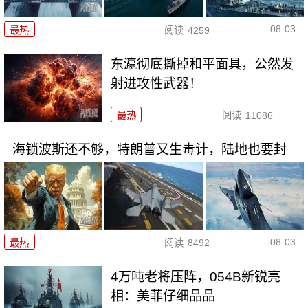
08-03
最热
阅读
4259
东瀛彻底撕掉和平面具，公然发
射进攻性武器！
最热
阅读
11086
海锁波斯还不够，特朗普又生毒计，陆地也要封
08-03
最热
阅读
8492
4万吨老将压阵，054B新锐亮
相：美菲仔细品品