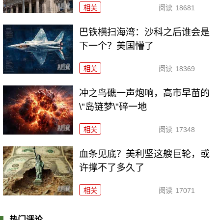
相关
阅读
18681
巴铁横扫海湾：沙科之后谁会是
下一个？美国懵了
相关
阅读
18369
冲之鸟礁一声炮响，高市早苗的
\"岛链梦\"碎一地
相关
阅读
17348
血条见底？美利坚这艘巨轮，或
许撑不了多久了
相关
阅读
17071
热门评论