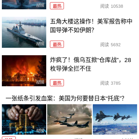
最热
阅读
10538
五角大楼这操作！美军报告称中
国导弹不如伊朗？
最热
阅读
5692
炸疯了！俄乌互掀“仓库战”，28
枚导弹全拦不住
最热
阅读
3785
一张纸条引发血案：美国为何要替日本“托底”？