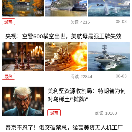
08-03
最热
阅读
4215
央视：空警600横空出世，美航母最强王牌失效
08-03
最热
阅读
22844
美利坚资源收割局：特朗普为何
对乌稀土\"摊牌\"
最热
阅读
10163
普京不忍了！俄突破禁忌，猛轰美资无人机工厂