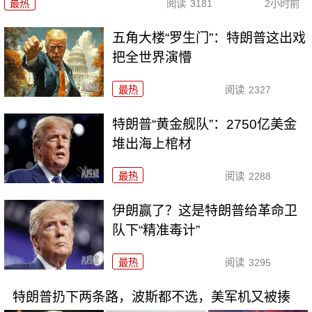
最热
阅读
3181
2小时前
五角大楼“罗生门”：特朗普这出戏
把全世界演懵
最热
阅读
2327
特朗普“黄金舰队”：2750亿美金
堆出海上棺材
最热
阅读
2288
伊朗赢了？这是特朗普给革命卫
队下“精准毒计”
最热
阅读
3295
特朗普扔下两条路，波斯都不选，美军机又被揍