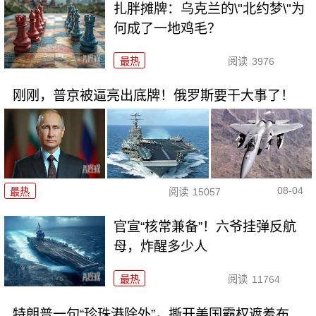
扎胖摊牌：乌克兰的\"北约梦\"为
何成了一地鸡毛？
最热
阅读
3976
刚刚，普京被逼亮出底牌！俄罗斯要干大事了！
08-04
最热
阅读
15057
官宣“核常兼备”！六爷挂弹反航
母，炸醒多少人
最热
阅读
11764
特朗普一句“珍珠港除外”，撕开美国霸权遮羞布