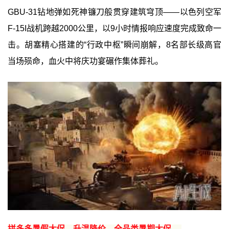
GBU-31钻地弹如死神镰刀般贯穿建筑穹顶——以色列空军
F-15I战机跨越2000公里，以9小时情报响应速度完成致命一
击。胡塞精心搭建的“行政中枢”瞬间崩解，8名部长级高官
当场殒命，血火中将庆功宴碾作集体葬礼。
拼多多暑假大促，升温降价，全品类暑期大促 →