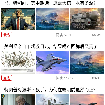
马、特和好，美中期选举这盘大棋，水有多深？
08-04
最热
阅读
5791
美利坚亲自下场救日元，结果呢？回弹后又蔫了
08-04
最热
阅读
11707
特朗普对波斯下狠手，为何在黎明前戛然而止？