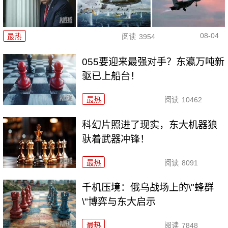
08-04
最热
阅读
3954
055要迎来最强对手？东瀛万吨新
驱已上船台！
最热
阅读
10462
科幻片照进了现实，东大机器狼
驮着武器冲锋！
最热
阅读
8091
千机压境：俄乌战场上的\"蜂群
\"博弈与东大启示
最热
阅读
7848