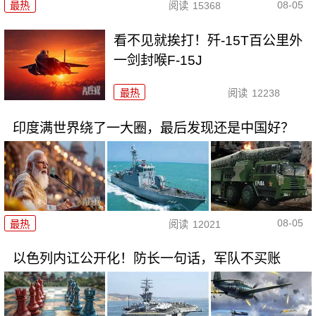
08-05
最热
阅读
15368
看不见就挨打！歼-15T百公里外
一剑封喉F-15J
最热
阅读
12238
印度满世界绕了一大圈，最后发现还是中国好？
08-05
最热
阅读
12021
以色列内讧公开化！防长一句话，军队不买账