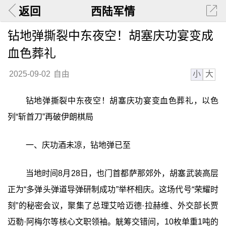
返回
西陆军情
钻地弹撕裂中东夜空！胡塞庆功宴变成
血色葬礼
小
大
2025-09-02
自由
钻地弹撕裂中东夜空！胡塞庆功宴变血色葬礼，以色
列“斩首刀”再破伊朗棋局
一、庆功酒未凉，钻地弹已至
当地时间8月28日，也门首都萨那郊外，胡塞武装高层
正为“多弹头弹道导弹研制成功”举杯相庆。这场代号“荣耀时
刻”的秘密会议，聚集了总理艾哈迈德·拉赫维、外交部长贾
迈勒·阿梅尔等核心文职领袖。觥筹交错间，10枚单重1吨的