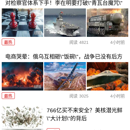
对检察官体系下手！李在明要打破\"青瓦台魔咒\"
最热
阅读
4821
4小时前
电商哭晕：俄乌互相砸\"饭碗\"，战争已没有后方
最热
阅读
3025
4小时前
766亿买不来安全？美核潜光鲜
\"大计划\"的背后