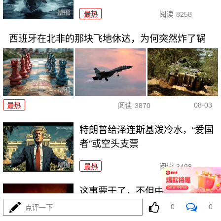
最热
阅读
8258
西班牙在北非的那块飞地休达，为何突然炸了锅
08-03
最热
阅读
3870
特朗普给泽连斯基泼冷水，“爱国
者”或空头支票
最热
阅读
3498
这事要干了，不但中东要爆，世
界都得要爆了！
0
0
点评一下