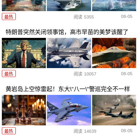
08-05
最热
阅读
5355
特朗普突然关闭领事馆，高市早苗的美梦该醒了
08-05
最热
阅读
10057
黄岩岛上空惊雷起！东大\"八一\"警巡完全不一样
08-05
最热
阅读
14639