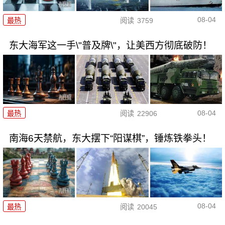
08-04
最热
阅读
3759
东大海军这一手\"普及牌\"，让美西方彻底破防！
08-04
最热
阅读
22906
南海6天禁航，东大摆下“阳谋棋”，锤炼铁拳头！
08-04
最热
阅读
20045