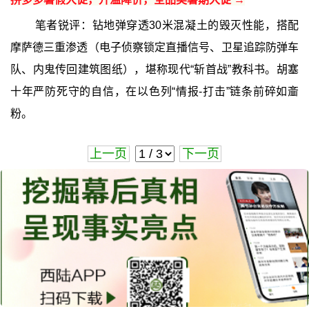
笔者锐评：钻地弹穿透30米混凝土的毁灭性能，搭配
摩萨德三重渗透（电子侦察锁定直播信号、卫星追踪防弹车
队、内鬼传回建筑图纸），堪称现代“斩首战”教科书。胡塞
十年严防死守的自信，在以色列“情报-打击”链条前碎如齑
粉。
上一页
下一页