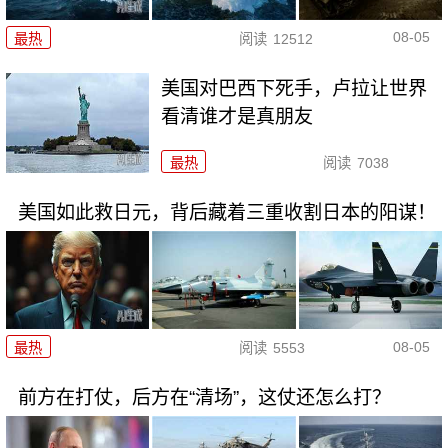
08-05
最热
阅读
12512
美国对巴西下死手，卢拉让世界
看清谁才是真朋友
最热
阅读
7038
美国如此救日元，背后藏着三重收割日本的阳谋！
08-05
最热
阅读
5553
前方在打仗，后方在“清场”，这仗还怎么打？