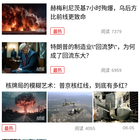
赫梅利尼茨基7小时殉爆，乌后方
比前线更致命
最热
阅读
7379
特朗普的制造业\"回流梦\"，为何
成了回流东大？
最热
阅读
6959
核牌局的模糊艺术：普京核红线，到底有多红？
08-05
最热
阅读
4055