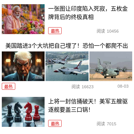
一张图让印度陷入死寂，五枚金
牌背后的终极真相
最热
阅读
10456
美国踏进3个大坑把自己埋了！恐怕一个都爬不出
08-03
最热
阅读
16623
上将一封信捅破天！美军五艘驱
逐舰要盖三口锅！
最热
阅读
7015