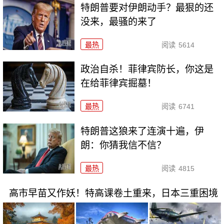
特朗普要对伊朗动手？最狠的还
没来，最骚的来了
最热
阅读
5614
政治自杀！菲律宾防长，你这是
在给菲律宾掘墓！
最热
阅读
6741
特朗普这狼来了连演十遍，伊
朗：你猜我信不信？
最热
阅读
4815
高市早苗又作妖！特高课卷土重来，日本三重困境