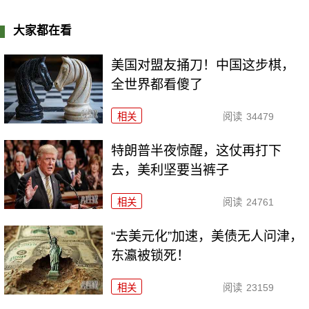
大家都在看
美国对盟友捅刀！中国这步棋，
全世界都看傻了
相关
阅读
34479
特朗普半夜惊醒，这仗再打下
去，美利坚要当裤子
相关
阅读
24761
“去美元化”加速，美债无人问津，
东瀛被锁死！
相关
阅读
23159