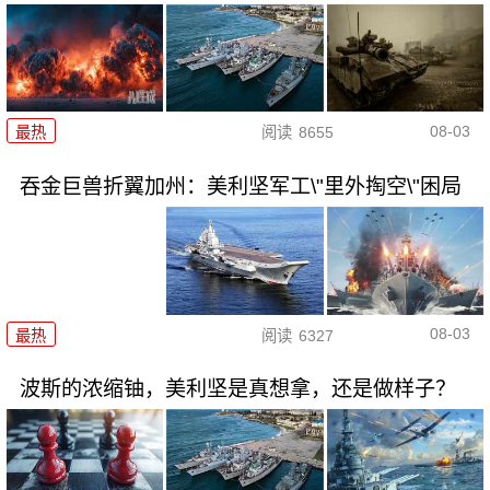
08-03
最热
阅读
8655
吞金巨兽折翼加州：美利坚军工\"里外掏空\"困局
08-03
最热
阅读
6327
波斯的浓缩铀，美利坚是真想拿，还是做样子？