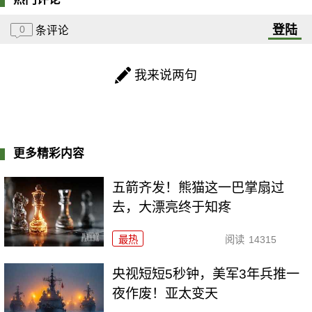
登陆
0
条评论
我来说两句
更多精彩内容
五箭齐发！熊猫这一巴掌扇过
去，大漂亮终于知疼
最热
阅读
14315
央视短短5秒钟，美军3年兵推一
夜作废！亚太变天