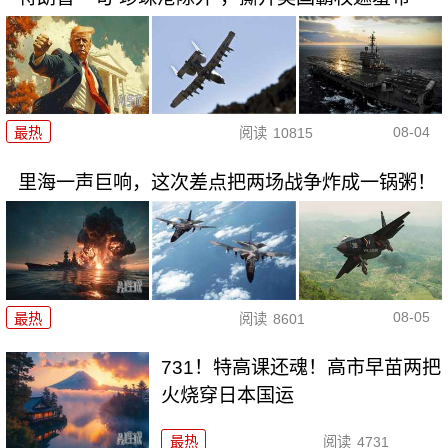
08-04
最热
阅读
10815
里海一声巨响，这次差点把两场战争炸成一锅粥！
08-05
最热
阅读
8601
731！特高课还魂！高市早苗两把
火烧穿日本国运
最热
阅读
4731