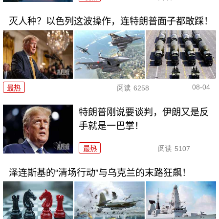
灭人种？以色列这波操作，连特朗普面子都敢踩！
08-04
最热
阅读
6258
特朗普刚说要谈判，伊朗又是反
手就是一巴掌！
最热
阅读
5107
泽连斯基的“清场行动”与乌克兰的末路狂飙！