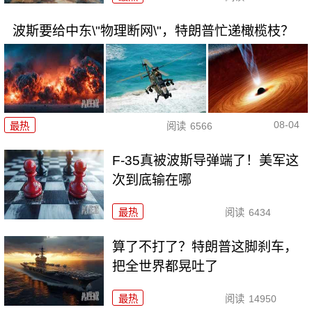
波斯要给中东\"物理断网\"，特朗普忙递橄榄枝？
08-04
最热
阅读
6566
F-35真被波斯导弹端了！美军这
次到底输在哪
最热
阅读
6434
算了不打了？特朗普这脚刹车，
把全世界都晃吐了
最热
阅读
14950