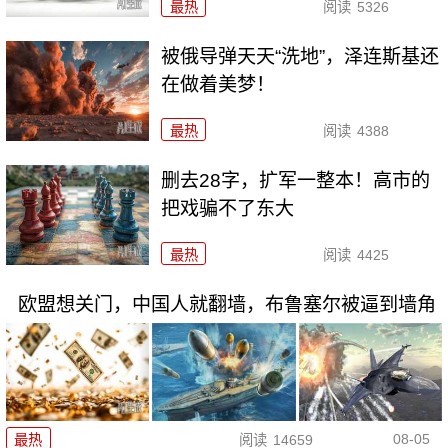
最热
阅读
5326
被俄导弹天天“洗地”，泽连斯基还
在做着美梦！
最热
阅读
4388
删去28字，扩军一整本！高市的
把戏骗不了东大
最热
阅读
4425
欧盟想关门，中国人就翻墙，布鲁塞尔被逼到墙角
08-05
最热
阅读
14659