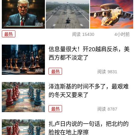
最热
阅读
15430
4小时前
信息量很大！歼20越肩反杀，美
西方都不淡定了
最热
阅读
9831
泽连斯基的时间不多了，最艰难
的冬天又要来了
最热
阅读
8787
扎卢日内说的一句话，把北约的
脸按在地上摩擦