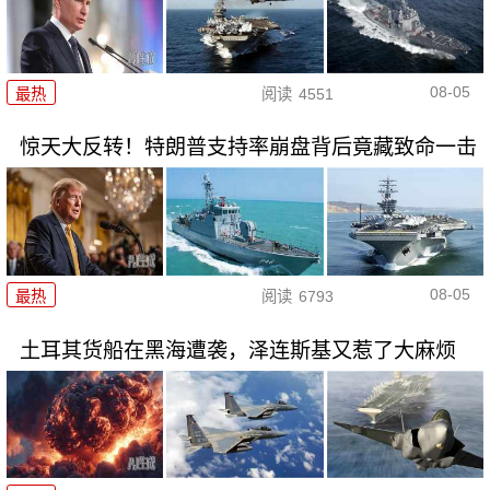
08-05
最热
阅读
4551
惊天大反转！特朗普支持率崩盘背后竟藏致命一击
08-05
最热
阅读
6793
土耳其货船在黑海遭袭，泽连斯基又惹了大麻烦