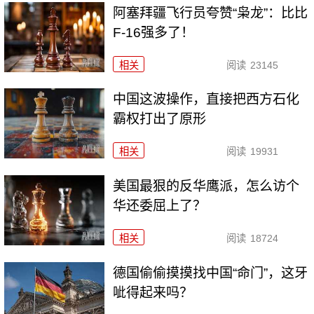
阿塞拜疆飞行员夸赞“枭龙”：比比
F-16强多了！
相关
阅读
23145
中国这波操作，直接把西方石化
霸权打出了原形
相关
阅读
19931
美国最狠的反华鹰派，怎么访个
华还委屈上了？
相关
阅读
18724
德国偷偷摸摸找中国“命门”，这牙
呲得起来吗？