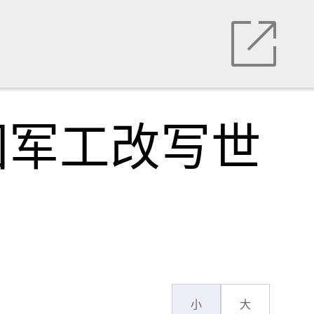
国军工改写世
小
大