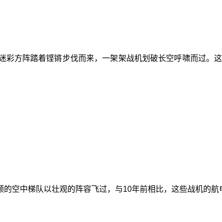
个迷彩方阵踏着铿锵步伐而来，一架架战机划破长空呼啸而过。
率领的空中梯队以壮观的阵容飞过，与10年前相比，这些战机的