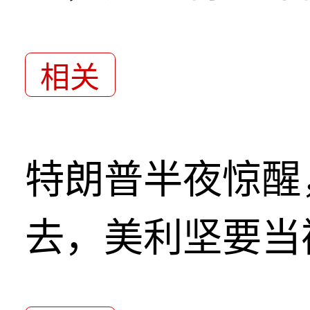
相关
特朗普半夜惊醒
去，美利坚要当