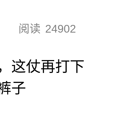
阅读
24902
，这仗再打下
裤子