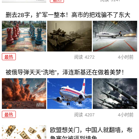
删去28字，扩军一整本！高市的把戏骗不了东大
最热
阅读
4272
4小时前
被俄导弹天天“洗地”，泽连斯基还在做着美梦！
最热
阅读
4207
4小时前
欧盟想关门，中国人就翻墙，布
鲁塞尔被逼到墙角