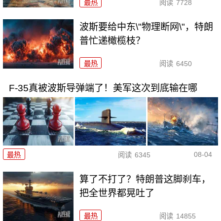
最热
阅读
7728
波斯要给中东\"物理断网\"，特朗
普忙递橄榄枝？
最热
阅读
6450
F-35真被波斯导弹端了！美军这次到底输在哪
08-04
最热
阅读
6345
算了不打了？特朗普这脚刹车，
把全世界都晃吐了
最热
阅读
14855