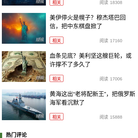
相关
阅读
18308
美伊停火是幌子？穆杰塔巴回
信，把中东棋盘掀了
相关
阅读
17160
血条见底？美利坚这艘巨轮，或
许撑不了多久了
相关
阅读
17006
黄海这出“老将配新王”，把俄罗斯
海军看沉默了
相关
阅读
15888
热门评论