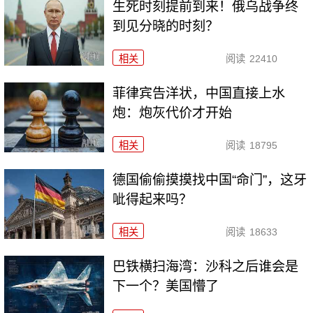
生死时刻提前到来！俄乌战争终
到见分晓的时刻？
相关
阅读
22410
菲律宾告洋状，中国直接上水
炮：炮灰代价才开始
相关
阅读
18795
德国偷偷摸摸找中国“命门”，这牙
呲得起来吗？
相关
阅读
18633
巴铁横扫海湾：沙科之后谁会是
下一个？美国懵了