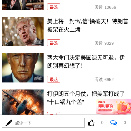
最热
阅读
10656
美上将一封“私信”捅破天！特朗普
被架在火上烤
最热
阅读
9329
两大命门决定美国退无可退，伊
朗别再幻想了！
最热
阅读
6952
打伊朗五个月仗，把美军打成了
“十口锅九个盖”
最热
阅读
5406
0
0
点评一下
特朗普要对伊朗“断气断电”？这豪