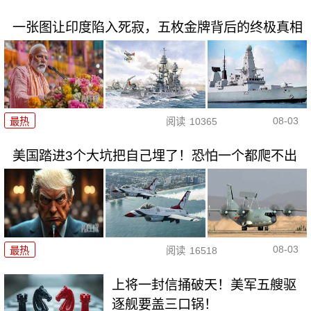
一张图让印度陷入死寂，五枚金牌背后的终极真相
08-03
最热
阅读
10365
美国踏进3个大坑把自己埋了！恐怕一个都爬不出
08-03
最热
阅读
16518
上将一封信捅破天！美军五艘驱
逐舰要盖三口锅！