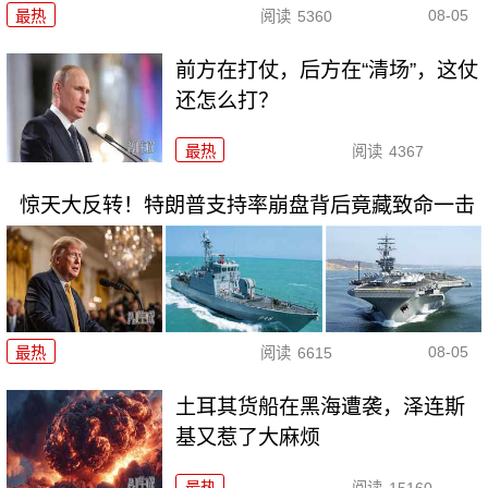
08-05
最热
阅读
5360
前方在打仗，后方在“清场”，这仗
还怎么打？
最热
阅读
4367
惊天大反转！特朗普支持率崩盘背后竟藏致命一击
08-05
最热
阅读
6615
土耳其货船在黑海遭袭，泽连斯
基又惹了大麻烦