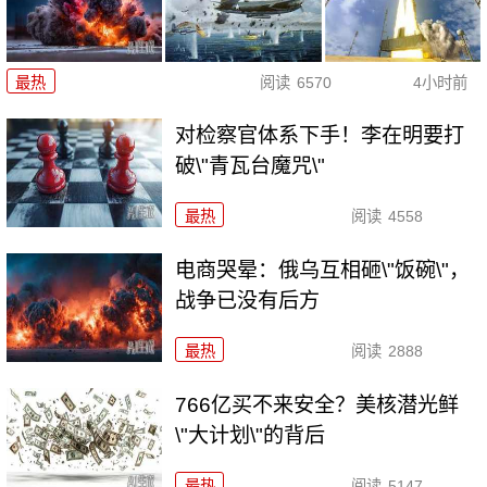
最热
阅读
6570
4小时前
对检察官体系下手！李在明要打
破\"青瓦台魔咒\"
最热
阅读
4558
电商哭晕：俄乌互相砸\"饭碗\"，
战争已没有后方
最热
阅读
2888
766亿买不来安全？美核潜光鲜
\"大计划\"的背后
最热
阅读
5147