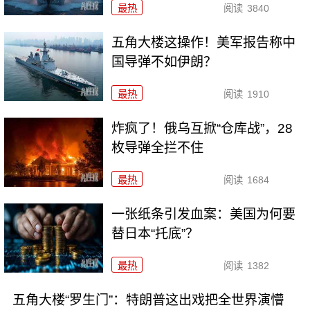
最热
阅读
3840
五角大楼这操作！美军报告称中
国导弹不如伊朗？
最热
阅读
1910
炸疯了！俄乌互掀“仓库战”，28
枚导弹全拦不住
最热
阅读
1684
一张纸条引发血案：美国为何要
替日本“托底”？
最热
阅读
1382
五角大楼“罗生门”：特朗普这出戏把全世界演懵