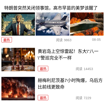
特朗普突然关闭领事馆，高市早苗的美梦该醒了
08-05
最热
阅读
9863
黄岩岛上空惊雷起！东大\"八一
\"警巡完全不一样
最热
阅读
14453
赫梅利尼茨基7小时殉爆，乌后方
比前线更致命
最热
阅读
7229