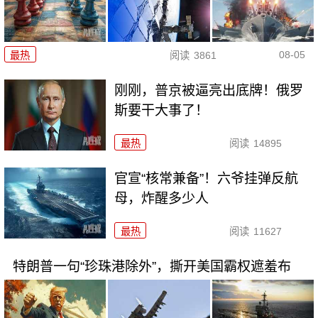
08-05
最热
阅读
3861
刚刚，普京被逼亮出底牌！俄罗
斯要干大事了！
最热
阅读
14895
官宣“核常兼备”！六爷挂弹反航
母，炸醒多少人
最热
阅读
11627
特朗普一句“珍珠港除外”，撕开美国霸权遮羞布