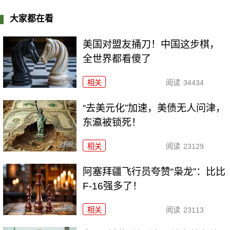
大家都在看
美国对盟友捅刀！中国这步棋，
全世界都看傻了
相关
阅读
34434
“去美元化”加速，美债无人问津，
东瀛被锁死！
相关
阅读
23129
阿塞拜疆飞行员夸赞“枭龙”：比比
F-16强多了！
相关
阅读
23113