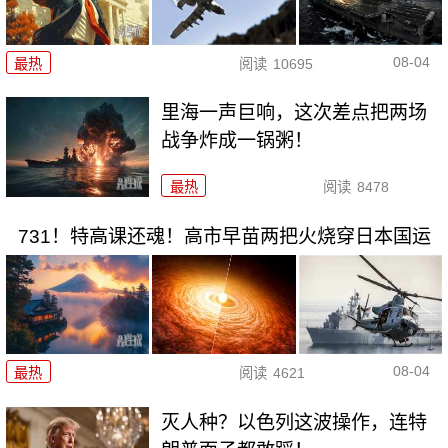
08-04
最热
阅读
10695
里海一声巨响，这次差点把两场
战争炸成一锅粥！
最热
阅读
8478
731！特高课还魂！高市早苗两把火烧穿日本国运
08-04
最热
阅读
4621
灭人种？以色列这波操作，连特