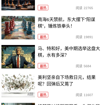
最热
阅读
22765
南海6天禁航，东大摆下“阳谋
棋”，锤炼铁拳头！
最热
阅读
19891
马、特和好，美中期选举这盘大
棋，水有多深？
最热
阅读
5684
美利坚亲自下场救日元，结果
呢？回弹后又蔫了
最热
阅读
11607