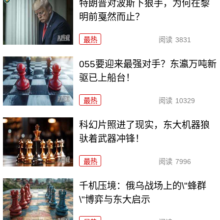
特朗普对波斯下狠手，为何在黎
明前戛然而止？
最热
阅读
3831
055要迎来最强对手？东瀛万吨新
驱已上船台！
最热
阅读
10329
科幻片照进了现实，东大机器狼
驮着武器冲锋！
最热
阅读
7996
千机压境：俄乌战场上的\"蜂群
\"博弈与东大启示