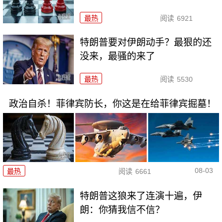
最热
阅读
6921
特朗普要对伊朗动手？最狠的还
没来，最骚的来了
最热
阅读
5530
政治自杀！菲律宾防长，你这是在给菲律宾掘墓！
08-03
最热
阅读
6661
特朗普这狼来了连演十遍，伊
朗：你猜我信不信？