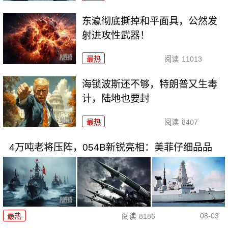
东瀛彻底撕掉和平面具，公然发
射进攻性武器！
最热
阅读
11013
海锁波斯还不够，特朗普又生毒
计，陆地也要封
最热
阅读
8407
4万吨老将压阵，054B新锐亮相：美菲仔细品品
08-03
最热
阅读
8186