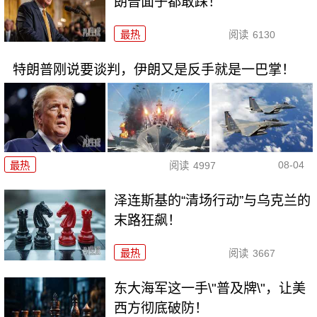
朗普面子都敢踩！
最热
阅读
6130
特朗普刚说要谈判，伊朗又是反手就是一巴掌！
08-04
最热
阅读
4997
泽连斯基的“清场行动”与乌克兰的
末路狂飙！
最热
阅读
3667
东大海军这一手\"普及牌\"，让美
西方彻底破防！