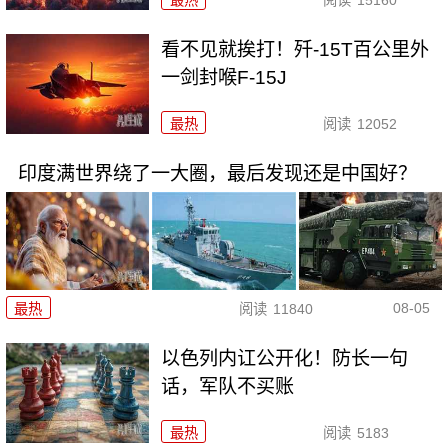
最热
阅读
15160
看不见就挨打！歼-15T百公里外
一剑封喉F-15J
最热
阅读
12052
印度满世界绕了一大圈，最后发现还是中国好？
08-05
最热
阅读
11840
以色列内讧公开化！防长一句
话，军队不买账
最热
阅读
5183