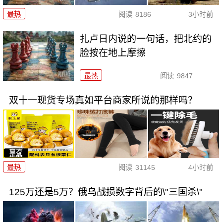
最热
阅读
8186
3小时前
扎卢日内说的一句话，把北约的
脸按在地上摩擦
最热
阅读
9847
双十一现货专场真如平台商家所说的那样吗？
最热
阅读
31145
4小时前
125万还是5万？俄乌战损数字背后的\"三国杀\"