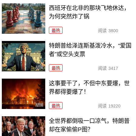
西班牙在北非的那块飞地休达，
为何突然炸了锅
最热
阅读
3800
特朗普给泽连斯基泼冷水，“爱国
者”或空头支票
最热
阅读
3417
这事要干了，不但中东要爆，世
界都得要爆了！
最热
阅读
19220
全世界都倒吸一口凉气，特朗普
却在家偷偷P图？