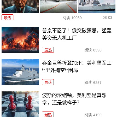
08-03
最热
阅读
10089
普京不忍了！俄突破禁忌，猛轰
美资无人机工厂
最热
阅读
8590
吞金巨兽折翼加州：美利坚军工
\"里外掏空\"困局
最热
阅读
6257
波斯的浓缩铀，美利坚是真想
拿，还是做样子？
最热
阅读
4190