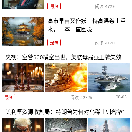
最热
阅读
4729
高市早苗又作妖！特高课卷土重
来，日本三重困境
最热
阅读
4120
央视：空警600横空出世，美航母最强王牌失效
08-03
最热
阅读
22725
美利坚资源收割局：特朗普为何对乌稀土\"摊牌\"