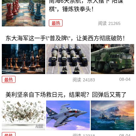
南海6天禁航，东大摆下“阳谋
棋”，锤炼铁拳头！
最热
阅读
21265
东大海军这一手\"普及牌\"，让美西方彻底破防！
08-04
最热
阅读
24183
美利坚亲自下场救日元，结果呢？回弹后又蔫了
08-04