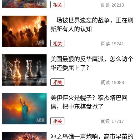
相关
阅读
20213
一场被世界遗忘的战争，正在刷
新所有人的认知
相关
阅读
19241
美国最狠的反华鹰派，怎么访个
华还委屈上了？
相关
阅读
19088
美伊停火是幌子？穆杰塔巴回
信，把中东棋盘掀了
相关
阅读
17717
冲之鸟礁一声炮响，高市早苗的