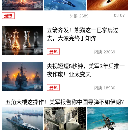
08-07
最热
阅读
2689
五箭齐发！熊猫这一巴掌扇过
去，大漂亮终于知疼
最热
阅读
23069
央视短短5秒钟，美军3年兵推一
夜作废！亚太变天
最热
阅读
18936
五角大楼这操作！美军报告称中国导弹不如伊朗？