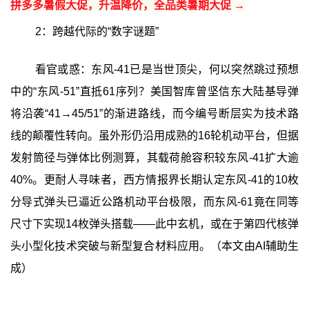
拼多多暑假大促，升温降价，全品类暑期大促 →
2：跨越代际的“数字谜题”
看官或惑：东风-41已是当世顶尖，何以突然跳过预想
中的“东风-51”直抵61序列？美国智库曾坚信东大陆基导弹
将沿袭“41→45/51”的渐进路线，而今编号断层实为技术路
线的颠覆性转向。虽外形仍沿用成熟的16轮机动平台，但据
发射筒径与弹体比例测算，其载荷舱容积较东风-41扩大逾
40%。更耐人寻味者，西方情报界长期认定东风-41的10枚
分导式弹头已逼近公路机动平台极限，而东风-61竟在同等
尺寸下实现14枚弹头搭载——此中玄机，或在于第四代核弹
头小型化技术突破与新型复合材料应用。（本文由AI辅助生
成）