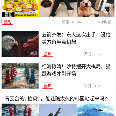
最热
阅读
31145
4小时前
五箭齐发：东大这次出手，没给
美方留半点幻想
最热
阅读
6096
红海惊涛！沙特摆开大棋局，猫
鼠游戏才刚开场
最热
阅读
5151
青瓦台的\"拍桌\"，能让跪太久的韩国站起来吗？