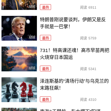
最热
阅读
6911
特朗普刚说要谈判，伊朗又是反
手就是一巴掌！
最热
阅读
5759
731！特高课还魂！高市早苗两把
火烧穿日本国运
最热
阅读
5341
泽连斯基的“清场行动”与乌克兰的
末路狂飙！
最热
阅读
4310