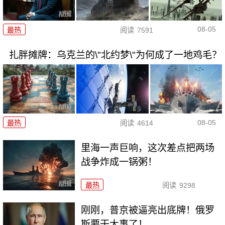
08-05
最热
阅读
7591
扎胖摊牌：乌克兰的\"北约梦\"为何成了一地鸡毛？
08-05
最热
阅读
4614
里海一声巨响，这次差点把两场
战争炸成一锅粥！
最热
阅读
9298
刚刚，普京被逼亮出底牌！俄罗
斯要干大事了！