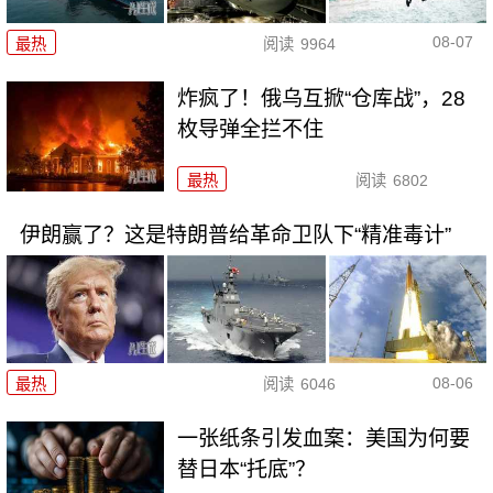
08-07
最热
阅读
9964
炸疯了！俄乌互掀“仓库战”，28
枚导弹全拦不住
最热
阅读
6802
伊朗赢了？这是特朗普给革命卫队下“精准毒计”
08-06
最热
阅读
6046
一张纸条引发血案：美国为何要
替日本“托底”？