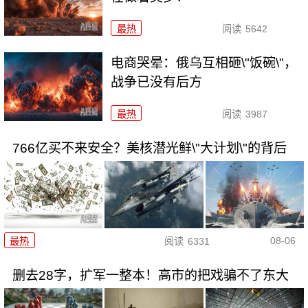
最热
阅读
5642
电商哭晕：俄乌互相砸\"饭碗\"，
战争已没有后方
最热
阅读
3987
766亿买不来安全？美核潜光鲜\"大计划\"的背后
08-06
最热
阅读
6331
删去28字，扩军一整本！高市的把戏骗不了东大