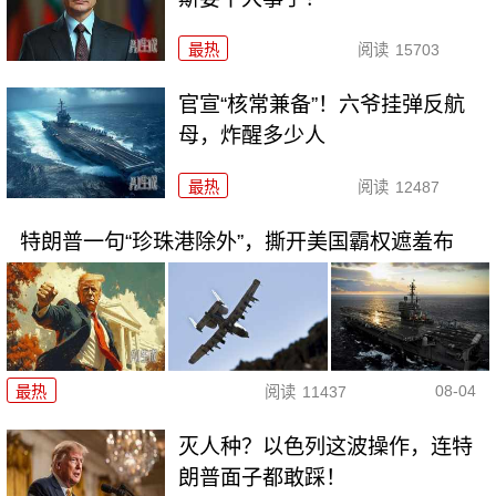
最热
阅读
15703
官宣“核常兼备”！六爷挂弹反航
母，炸醒多少人
最热
阅读
12487
特朗普一句“珍珠港除外”，撕开美国霸权遮羞布
08-04
最热
阅读
11437
灭人种？以色列这波操作，连特
朗普面子都敢踩！