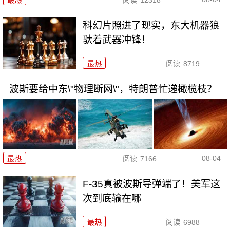
最热
阅读
12318
科幻片照进了现实，东大机器狼
驮着武器冲锋！
最热
阅读
8719
波斯要给中东\"物理断网\"，特朗普忙递橄榄枝？
08-04
最热
阅读
7166
F-35真被波斯导弹端了！美军这
次到底输在哪
最热
阅读
6988