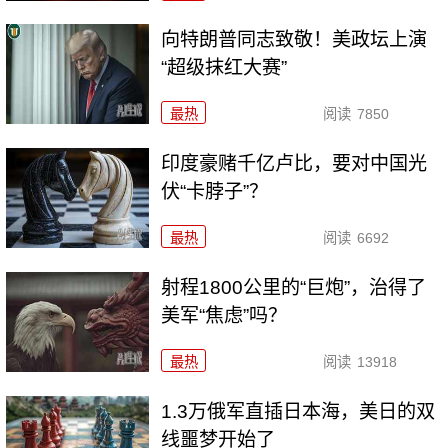
向特朗普同志致敬！美政坛上演
“超级抹红大赛”
最热
阅读
7850
印度豪赌千亿卢比，要对中国光
伏“卡脖子”？
最热
阅读
6692
射程1800公里的“巨炮”，治得了
美军“焦虑”吗？
最热
阅读
13918
1.3万俄军直插日本海，美日的双
线噩梦开始了