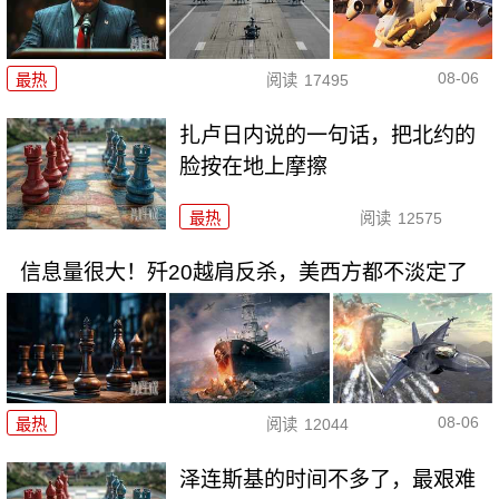
08-06
最热
阅读
17495
扎卢日内说的一句话，把北约的
脸按在地上摩擦
最热
阅读
12575
信息量很大！歼20越肩反杀，美西方都不淡定了
08-06
最热
阅读
12044
泽连斯基的时间不多了，最艰难