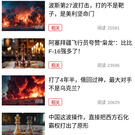
波斯第27波打击，打的不是靶
子，是美利坚命门
相关
阅读
25581
阿塞拜疆飞行员夸赞“枭龙”：比比
F-16强多了！
相关
阅读
23586
打了4年半，俄回过神，最大对手
不是乌克兰？
相关
阅读
20629
中国这波操作，直接把西方石化
霸权打出了原形