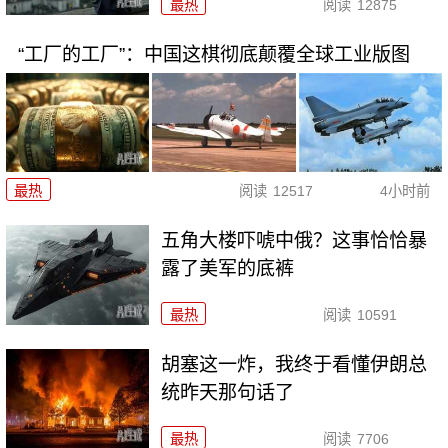
最热
阅读
12875
“工厂的工厂”：中国这棋彻底颠覆全球工业版图
最热
阅读
12517
4小时前
五角大楼吓唬中俄？这事恰恰暴
露了美军的底裤
最热
阅读
10591
胡塞这一炸，我终于看懂伊朗总
统昨天那句话了
最热
阅读
7706