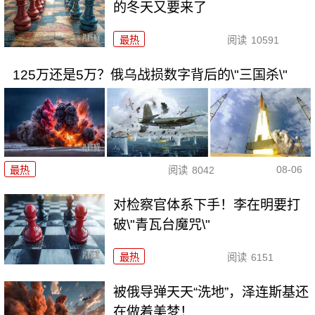
的冬天又要来了
最热
阅读
10591
125万还是5万？俄乌战损数字背后的\"三国杀\"
08-06
最热
阅读
8042
对检察官体系下手！李在明要打
破\"青瓦台魔咒\"
最热
阅读
6151
被俄导弹天天“洗地”，泽连斯基还
在做着美梦！