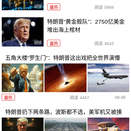
最热
阅读
5868
特朗普“黄金舰队”：2750亿美金
堆出海上棺材
最热
阅读
4610
五角大楼“罗生门”：特朗普这出戏把全世界演懵
08-06
最热
阅读
4447
特朗普扔下两条路，波斯都不选，美军机又被揍