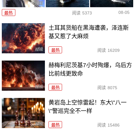
08-05
最热
阅读
5373
土耳其货船在黑海遭袭，泽连斯
基又惹了大麻烦
最热
阅读
16209
赫梅利尼茨基7小时殉爆，乌后方
比前线更致命
最热
阅读
8075
黄岩岛上空惊雷起！东大\"八一
\"警巡完全不一样
最热
阅读
15486