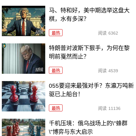
马、特和好，美中期选举这盘大
棋，水有多深？
最热
阅读
6362
特朗普对波斯下狠手，为何在黎
明前戛然而止？
最热
阅读
4539
055要迎来最强对手？东瀛万吨新
驱已上船台！
最热
阅读
11136
千机压境：俄乌战场上的\"蜂群
\"博弈与东大启示