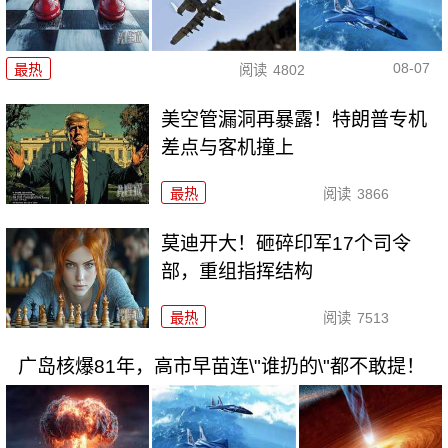
08-07
最热
阅读
4802
美空管漏洞再暴露！特朗普专机
差点与客机撞上
最热
阅读
3866
莫迪开大！砸碎印军17个司令
部，重组指挥结构
最热
阅读
7513
广岛核爆81年，高市早苗连\"谁扔的\"都不敢提！