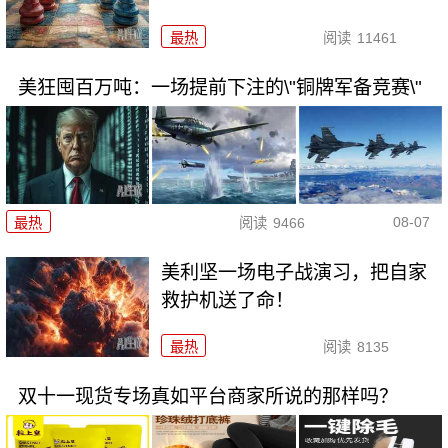
最热
阅读
11461
美狂囤百万吨：一场提前下注的\"铜牌军备竞赛\"
08-07
最热
阅读
9466
美利坚一场电子战演习，把自家
救护机送了命！
最热
阅读
8135
双十一现货专场真如平台商家所说的那样吗？