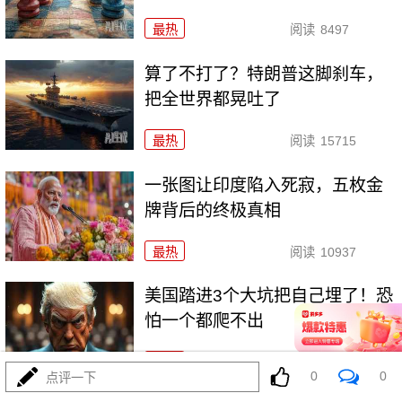
最热
阅读
8497
算了不打了？特朗普这脚刹车，
把全世界都晃吐了
最热
阅读
15715
一张图让印度陷入死寂，五枚金
牌背后的终极真相
最热
阅读
10937
美国踏进3个大坑把自己埋了！恐
怕一个都爬不出
最热
阅读
17759
0
0
点评一下