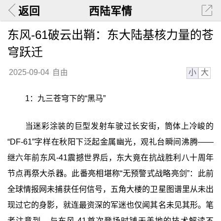
返回
西陆军情
东风-61破云出鞘：东大陆基核力量的苍
穹跃迁
小
大
2025-09-04
自由
1：九三苍穹下的“黑马”
当迷彩涂装的巨型发射车驶过长安街，筒体上冷峻的
“DF-61”字样在秋阳下泛起金属幽光，观礼台瞬间沸腾——
继六年前东风-41震撼世界后，东大竟在抗战胜利八十周年
节点再祭大杀器。此番亮相堪称“无预警式战略亮剑”：此前
全球情报网未捕获任何信号，五角大楼的卫星图谱里从未出
现过它的身影，就连最资深的军迷也仅闻其名未见其形。笔
者注意到，与东风-41首次登场时铺天盖地的技术解读不