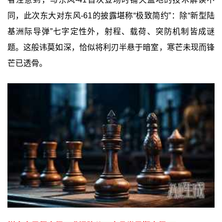
同，此次东大对东风-61的披露堪称“极致简约”：除“新型陆
基洲际导弹”七字定性外，射程、载荷、突防机制皆成谜
题。这般讳莫如深，恰似将利刃半悬于暗室，寒芒未现而锋
芒已透骨。