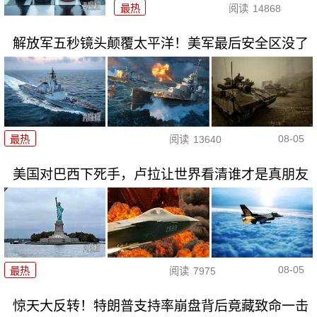
最热
阅读
14868
解放军五秒镜头颠覆太平洋！美军最后安全区没了
08-05
最热
阅读
13640
美国对巴西下死手，卢拉让世界看清谁才是真朋友
08-05
最热
阅读
7975
惊天大反转！特朗普支持率崩盘背后竟藏致命一击