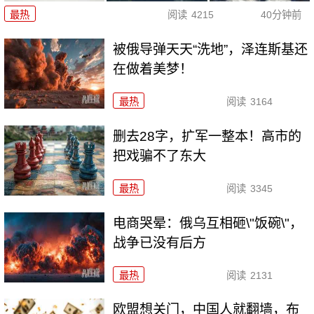
最热
阅读
4215
40分钟前
被俄导弹天天“洗地”，泽连斯基还
在做着美梦！
最热
阅读
3164
删去28字，扩军一整本！高市的
把戏骗不了东大
最热
阅读
3345
电商哭晕：俄乌互相砸\"饭碗\"，
战争已没有后方
最热
阅读
2131
欧盟想关门，中国人就翻墙，布