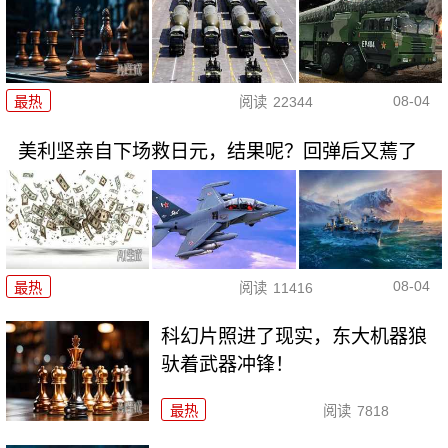
08-04
最热
阅读
22344
美利坚亲自下场救日元，结果呢？回弹后又蔫了
08-04
最热
阅读
11416
科幻片照进了现实，东大机器狼
驮着武器冲锋！
最热
阅读
7818