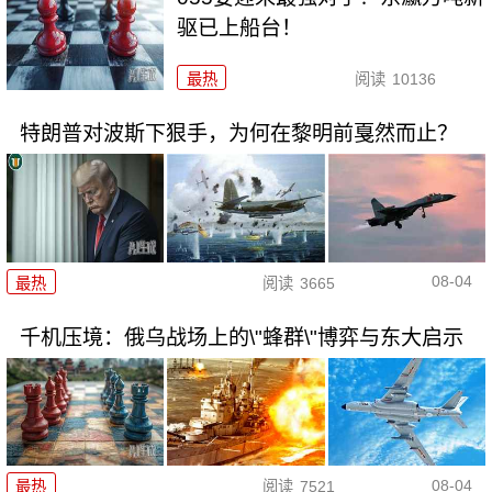
驱已上船台！
最热
阅读
10136
特朗普对波斯下狠手，为何在黎明前戛然而止？
08-04
最热
阅读
3665
千机压境：俄乌战场上的\"蜂群\"博弈与东大启示
08-04
最热
阅读
7521