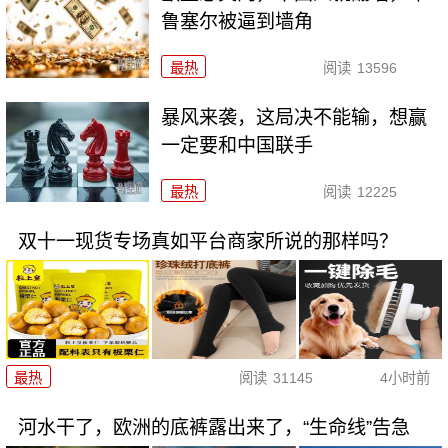
鲁塞尔被逼到墙角
最热
阅读
13596
暴风来袭，这局决不能输，想赢
一定要和中国联手
最热
阅读
12225
双十一现货专场真如平台商家所说的那样吗？
最热
阅读
31145
4小时前
河水干了，欧洲的底裤露出来了，“生命线”告急