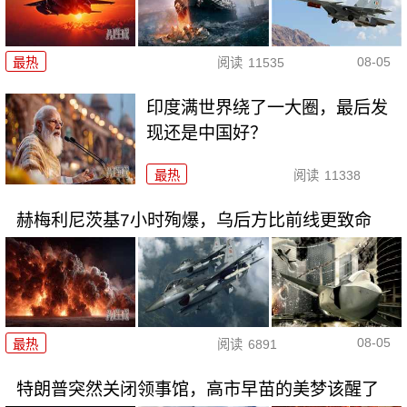
08-05
最热
阅读
11535
印度满世界绕了一大圈，最后发
现还是中国好？
最热
阅读
11338
赫梅利尼茨基7小时殉爆，乌后方比前线更致命
08-05
最热
阅读
6891
特朗普突然关闭领事馆，高市早苗的美梦该醒了