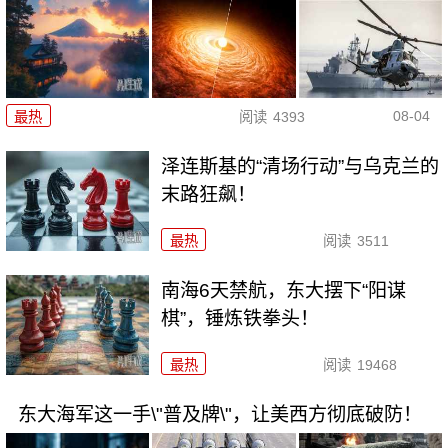
08-04
最热
阅读
4393
泽连斯基的“清场行动”与乌克兰的
末路狂飙！
最热
阅读
3511
南海6天禁航，东大摆下“阳谋
棋”，锤炼铁拳头！
最热
阅读
19468
东大海军这一手\"普及牌\"，让美西方彻底破防！