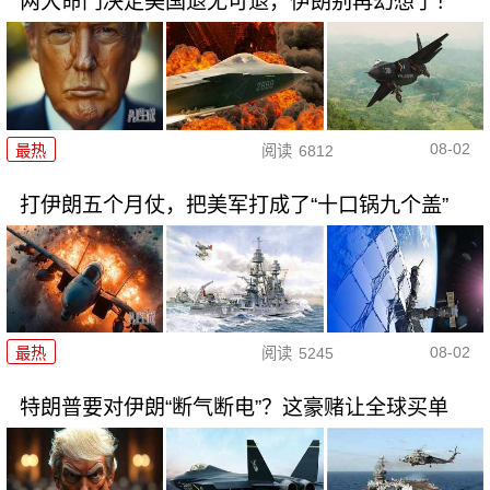
两大命门决定美国退无可退，伊朗别再幻想了！
08-02
最热
阅读
6812
打伊朗五个月仗，把美军打成了“十口锅九个盖”
08-02
最热
阅读
5245
特朗普要对伊朗“断气断电”？这豪赌让全球买单