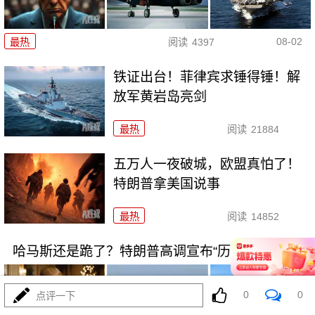
08-02
最热
阅读
4397
铁证出台！菲律宾求锤得锤！解
放军黄岩岛亮剑
最热
阅读
21884
五万人一夜破城，欧盟真怕了！
特朗普拿美国说事
最热
阅读
14852
哈马斯还是跪了？特朗普高调宣布“历史性协议”
0
0
点评一下