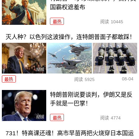
国霸权遮羞布
最热
阅读
10445
灭人种？以色列这波操作，连特朗普面子都敢踩！
08-04
最热
阅读
5925
特朗普刚说要谈判，伊朗又是反
手就是一巴掌！
最热
阅读
4774
731！特高课还魂！高市早苗两把火烧穿日本国运