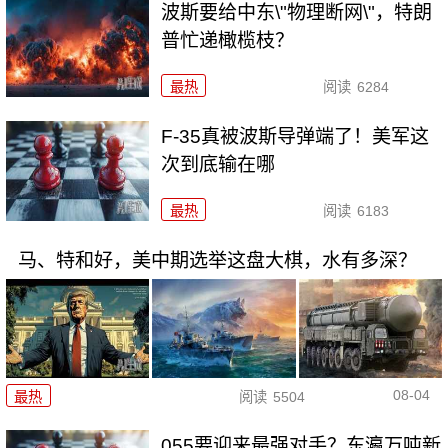
波斯要给中东\"物理断网\"，特朗
普忙递橄榄枝？
最热
阅读
6284
F-35真被波斯导弹端了！美军这
次到底输在哪
最热
阅读
6183
马、特和好，美中期选举这盘大棋，水有多深？
08-04
最热
阅读
5504
055要迎来最强对手？东瀛万吨新