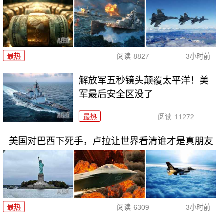
最热
阅读
8827
3小时前
解放军五秒镜头颠覆太平洋！美
军最后安全区没了
最热
阅读
11272
美国对巴西下死手，卢拉让世界看清谁才是真朋友
最热
阅读
6309
3小时前