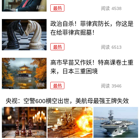
最热
阅读
4538
政治自杀！菲律宾防长，你这是
在给菲律宾掘墓！
最热
阅读
6513
高市早苗又作妖！特高课卷土重
来，日本三重困境
最热
阅读
3946
央视：空警600横空出世，美航母最强王牌失效