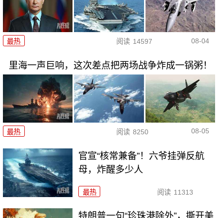
08-04
最热
阅读
14597
里海一声巨响，这次差点把两场战争炸成一锅粥！
08-05
最热
阅读
8250
官宣“核常兼备”！六爷挂弹反航
母，炸醒多少人
最热
阅读
11313
特朗普一句“珍珠港除外”，撕开美