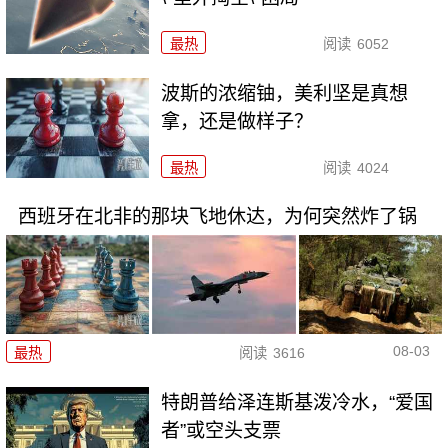
最热
阅读
6052
波斯的浓缩铀，美利坚是真想
拿，还是做样子？
最热
阅读
4024
西班牙在北非的那块飞地休达，为何突然炸了锅
08-03
最热
阅读
3616
特朗普给泽连斯基泼冷水，“爱国
者”或空头支票