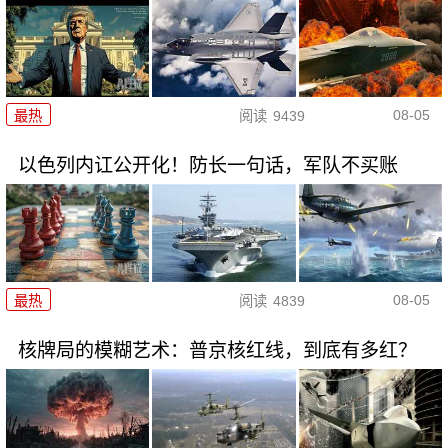
08-05
最热
阅读
9439
以色列内讧公开化！防长一句话，军队不买账
08-05
最热
阅读
4839
核牌局的模糊艺术：普京核红线，到底有多红？