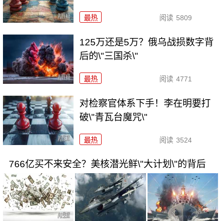
最热
阅读
5809
125万还是5万？俄乌战损数字背
后的\"三国杀\"
最热
阅读
4771
对检察官体系下手！李在明要打
破\"青瓦台魔咒\"
最热
阅读
3524
766亿买不来安全？美核潜光鲜\"大计划\"的背后