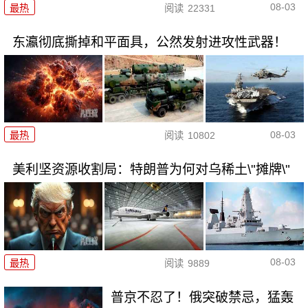
08-03
最热
阅读
22331
东瀛彻底撕掉和平面具，公然发射进攻性武器！
08-03
最热
阅读
10802
美利坚资源收割局：特朗普为何对乌稀土\"摊牌\"
08-03
最热
阅读
9889
普京不忍了！俄突破禁忌，猛轰