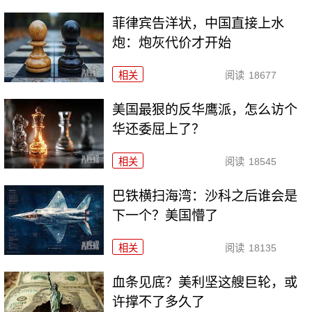
菲律宾告洋状，中国直接上水
炮：炮灰代价才开始
相关
阅读
18677
美国最狠的反华鹰派，怎么访个
华还委屈上了？
相关
阅读
18545
巴铁横扫海湾：沙科之后谁会是
下一个？美国懵了
相关
阅读
18135
血条见底？美利坚这艘巨轮，或
许撑不了多久了