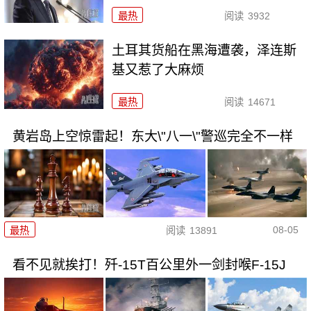
最热
阅读
3932
土耳其货船在黑海遭袭，泽连斯
基又惹了大麻烦
最热
阅读
14671
黄岩岛上空惊雷起！东大\"八一\"警巡完全不一样
08-05
最热
阅读
13891
看不见就挨打！歼-15T百公里外一剑封喉F-15J