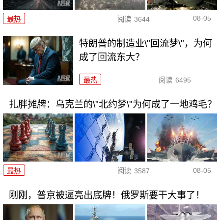
08-05
最热
阅读
3644
特朗普的制造业\"回流梦\"，为何
成了回流东大？
最热
阅读
6495
扎胖摊牌：乌克兰的\"北约梦\"为何成了一地鸡毛？
08-05
最热
阅读
3587
刚刚，普京被逼亮出底牌！俄罗斯要干大事了！