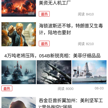
美资无人机工厂
最热
阅读
8410
海锁波斯还不够，特朗普又生毒
计，陆地也要封
最热
阅读
8210
4万吨老将压阵，054B新锐亮相：美菲仔细品品
08-03
最热
阅读
8000
吞金巨兽折翼加州：美利坚军工
\"里外掏空\"困局