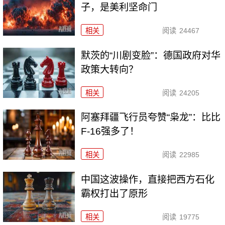
子，是美利坚命门
相关
阅读
24467
默茨的“川剧变脸”：德国政府对华
政策大转向？
相关
阅读
24205
阿塞拜疆飞行员夸赞“枭龙”：比比
F-16强多了！
相关
阅读
22985
中国这波操作，直接把西方石化
霸权打出了原形
相关
阅读
19775