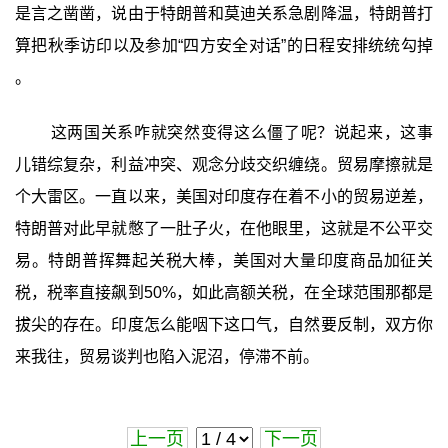
是言之凿凿，说由于特朗普和莫迪关系急剧降温，特朗普打
算把秋季访印以及参加“四方安全对话”的日程安排统统勾掉
。
这两国关系咋就突然变得这么僵了呢？说起来，这事
儿错综复杂，利益冲突、观念分歧交织缠绕。贸易摩擦就是
个大雷区。一直以来，美国对印度存在着不小的贸易逆差，
特朗普对此早就憋了一肚子火，在他眼里，这就是不公平交
易。特朗普挥舞起关税大棒，美国对大量印度商品加征关
税，税率直接飙到50%，如此高额关税，在全球范围那都是
拔尖的存在。印度怎么能咽下这口气，自然要反制，双方你
来我往，贸易谈判也陷入泥沼，停滞不前。
上一页
下一页