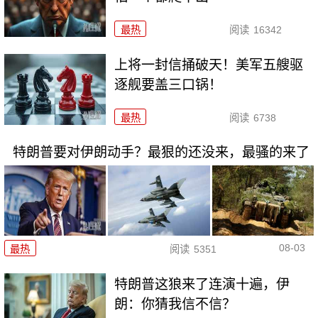
最热
阅读
16342
上将一封信捅破天！美军五艘驱
逐舰要盖三口锅！
最热
阅读
6738
特朗普要对伊朗动手？最狠的还没来，最骚的来了
08-03
最热
阅读
5351
特朗普这狼来了连演十遍，伊
朗：你猜我信不信？