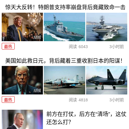
惊天大反转！特朗普支持率崩盘背后竟藏致命一击
最热
阅读
6043
3小时前
美国如此救日元，背后藏着三重收割日本的阳谋！
最热
阅读
4818
3小时前
前方在打仗，后方在“清场”，这仗
还怎么打？