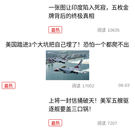
一张图让印度陷入死寂，五枚金
牌背后的终极真相
最热
阅读
10635
美国踏进3个大坑把自己埋了！恐怕一个都爬不出
08-03
最热
阅读
17002
上将一封信捅破天！美军五艘驱
逐舰要盖三口锅！
最热
阅读
7207