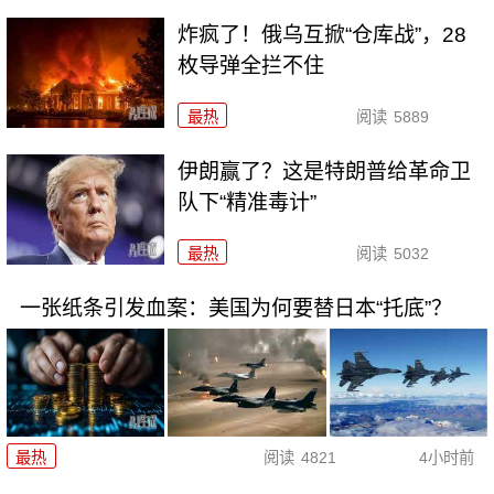
炸疯了！俄乌互掀“仓库战”，28
枚导弹全拦不住
最热
阅读
5889
伊朗赢了？这是特朗普给革命卫
队下“精准毒计”
最热
阅读
5032
一张纸条引发血案：美国为何要替日本“托底”？
最热
阅读
4821
4小时前