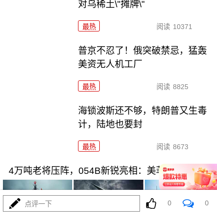
对乌稀土\"摊牌\"
最热
阅读
10371
普京不忍了！俄突破禁忌，猛轰
美资无人机工厂
最热
阅读
8825
海锁波斯还不够，特朗普又生毒
计，陆地也要封
最热
阅读
8673
4万吨老将压阵，054B新锐亮相：美菲仔细品品
0
0
点评一下