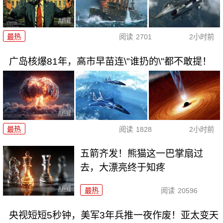
最热
阅读
2701
2小时前
广岛核爆81年，高市早苗连\"谁扔的\"都不敢提！
最热
阅读
1828
2小时前
五箭齐发！熊猫这一巴掌扇过
去，大漂亮终于知疼
最热
阅读
20596
央视短短5秒钟，美军3年兵推一夜作废！亚太变天