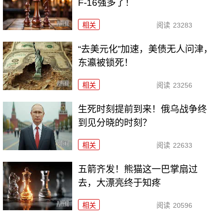
F-16强多了！
相关
阅读
23283
“去美元化”加速，美债无人问津，
东瀛被锁死！
相关
阅读
23256
生死时刻提前到来！俄乌战争终
到见分晓的时刻？
相关
阅读
22633
五箭齐发！熊猫这一巴掌扇过
去，大漂亮终于知疼
相关
阅读
20596