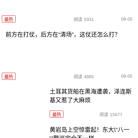
08-05
最热
阅读
5931
前方在打仗，后方在“清场”，这仗还怎么打？
08-05
最热
阅读
4885
土耳其货船在黑海遭袭，泽连斯
基又惹了大麻烦
最热
阅读
15677
黄岩岛上空惊雷起！东大\"八一