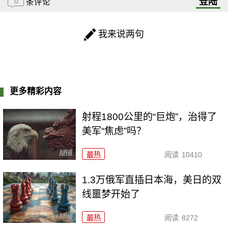
登陆
0
条评论
我来说两句
更多精彩内容
射程1800公里的“巨炮”，治得了
美军“焦虑”吗？
最热
阅读
10410
1.3万俄军直插日本海，美日的双
线噩梦开始了
最热
阅读
8272