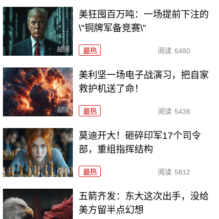
美狂囤百万吨：一场提前下注的
\"铜牌军备竞赛\"
最热
阅读
6480
美利坚一场电子战演习，把自家
救护机送了命！
最热
阅读
5438
莫迪开大！砸碎印军17个司令
部，重组指挥结构
最热
阅读
5812
五箭齐发：东大这次出手，没给
美方留半点幻想