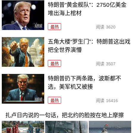
特朗普“黄金舰队”：2750亿美金
堆出海上棺材
最热
阅读
3620
五角大楼“罗生门”：特朗普这出戏
把全世界演懵
最热
阅读
3507
特朗普扔下两条路，波斯都不
选，美军机又被揍
最热
阅读
16416
扎卢日内说的一句话，把北约的脸按在地上摩擦