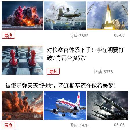
08-06
最热
阅读
7362
对检察官体系下手！李在明要打
破\"青瓦台魔咒\"
最热
阅读
5373
被俄导弹天天“洗地”，泽连斯基还在做着美梦！
08-06
最热
阅读
4970