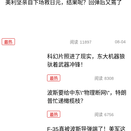
美利坚亲自下场救日元，结果呢？回弹后又蔫了
08-04
最热
阅读
11897
科幻片照进了现实，东大机器狼
驮着武器冲锋！
最热
阅读
8308
波斯要给中东\"物理断网\"，特朗
普忙递橄榄枝？
最热
阅读
6756
F-35真被波斯导弹端了！美军这