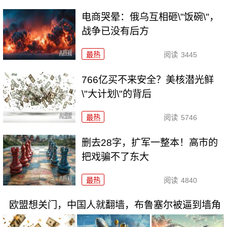
电商哭晕：俄乌互相砸\"饭碗\"，
战争已没有后方
最热
阅读
3445
766亿买不来安全？美核潜光鲜
\"大计划\"的背后
最热
阅读
5746
删去28字，扩军一整本！高市的
把戏骗不了东大
最热
阅读
4840
欧盟想关门，中国人就翻墙，布鲁塞尔被逼到墙角