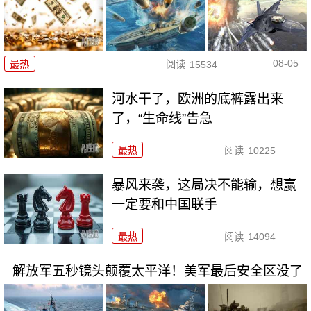
08-05
最热
阅读
15534
河水干了，欧洲的底裤露出来
了，“生命线”告急
最热
阅读
10225
暴风来袭，这局决不能输，想赢
一定要和中国联手
最热
阅读
14094
解放军五秒镜头颠覆太平洋！美军最后安全区没了