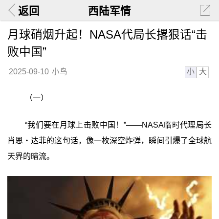
返回
西陆军情
月球硝烟升起！NASA代局长撂狠话“击
败中国”
小
大
2025-09-10
小鸟
（一）
“我们要在月球上击败中国！”——NASA临时代理局长
肖恩・达菲的这句话，像一枚深空炸弹，瞬间引爆了全球航
天界的暗流。