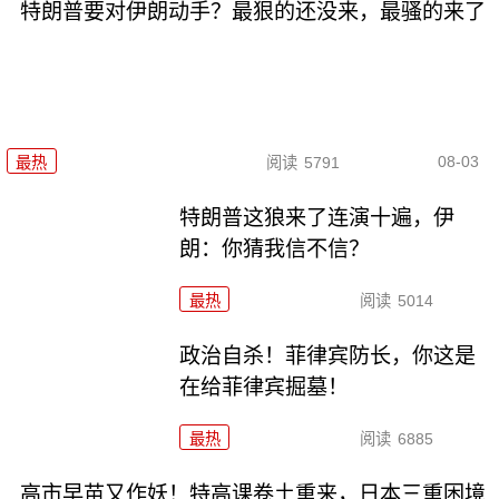
特朗普要对伊朗动手？最狠的还没来，最骚的来了
08-03
最热
阅读
5791
特朗普这狼来了连演十遍，伊
朗：你猜我信不信？
最热
阅读
5014
政治自杀！菲律宾防长，你这是
在给菲律宾掘墓！
最热
阅读
6885
高市早苗又作妖！特高课卷土重来，日本三重困境