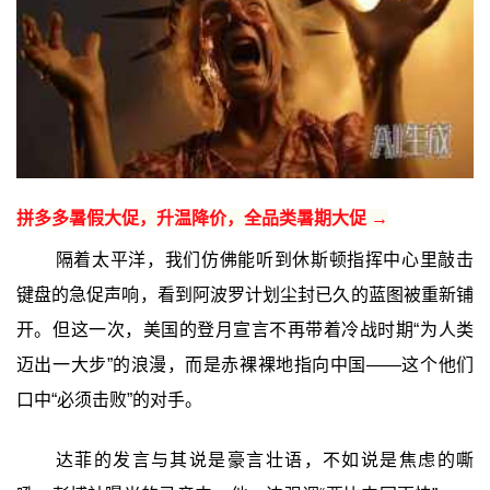
拼多多暑假大促，升温降价，全品类暑期大促 →
隔着太平洋，我们仿佛能听到休斯顿指挥中心里敲击
键盘的急促声响，看到阿波罗计划尘封已久的蓝图被重新铺
开。但这一次，美国的登月宣言不再带着冷战时期“为人类
迈出一大步”的浪漫，而是赤裸裸地指向中国——这个他们
口中“必须击败”的对手。
达菲的发言与其说是豪言壮语，不如说是焦虑的嘶