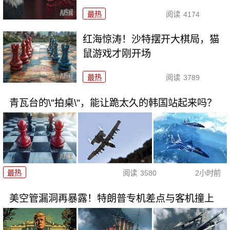
最热
阅读
4174
红海惊涛！沙特摆开大棋局，猫
鼠游戏才刚开场
最热
阅读
3789
青瓦台的\"拍桌\"，能让跪太久的韩国站起来吗？
最热
阅读
3580
2小时前
美空管漏洞再暴露！特朗普专机差点与客机撞上