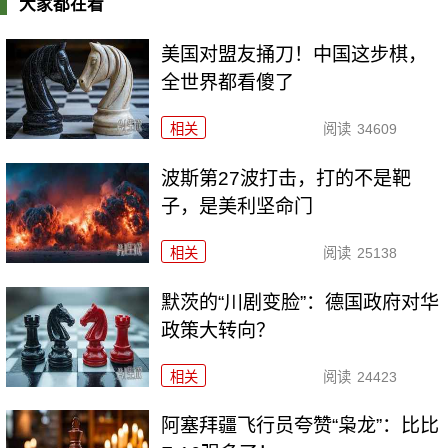
大家都在看
美国对盟友捅刀！中国这步棋，
全世界都看傻了
相关
阅读
34609
波斯第27波打击，打的不是靶
子，是美利坚命门
相关
阅读
25138
默茨的“川剧变脸”：德国政府对华
政策大转向？
相关
阅读
24423
阿塞拜疆飞行员夸赞“枭龙”：比比