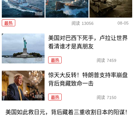
08-05
最热
阅读
13056
美国对巴西下死手，卢拉让世界
看清谁才是真朋友
最热
阅读
7459
惊天大反转！特朗普支持率崩盘
背后竟藏致命一击
最热
阅读
7150
美国如此救日元，背后藏着三重收割日本的阳谋！