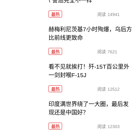
\"警巡完全不一样
最热
阅读
14941
赫梅利尼茨基7小时殉爆，乌后方
比前线更致命
最热
阅读
7621
看不见就挨打！歼-15T百公里外
一剑封喉F-15J
最热
阅读
12512
印度满世界绕了一大圈，最后发
现还是中国好？
最热
阅读
12303