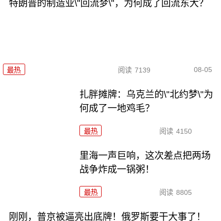
特朗普的制造业\"回流梦\"，为何成了回流东大？
08-05
最热
阅读
7139
扎胖摊牌：乌克兰的\"北约梦\"为
何成了一地鸡毛？
最热
阅读
4150
里海一声巨响，这次差点把两场
战争炸成一锅粥！
最热
阅读
8805
刚刚，普京被逼亮出底牌！俄罗斯要干大事了！