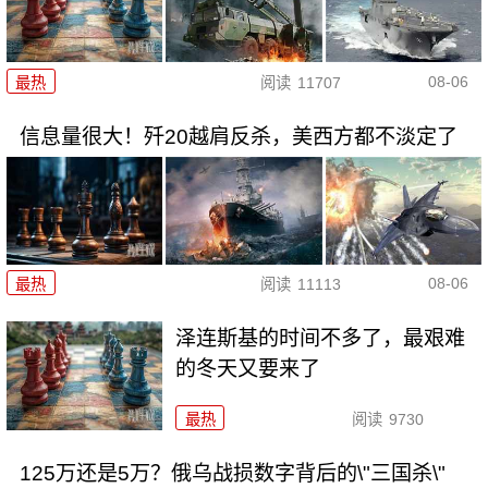
08-06
最热
阅读
11707
信息量很大！歼20越肩反杀，美西方都不淡定了
08-06
最热
阅读
11113
泽连斯基的时间不多了，最艰难
的冬天又要来了
最热
阅读
9730
125万还是5万？俄乌战损数字背后的\"三国杀\"