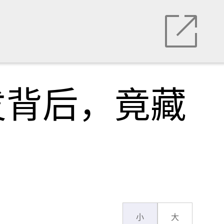
发背后，竟藏
小
大