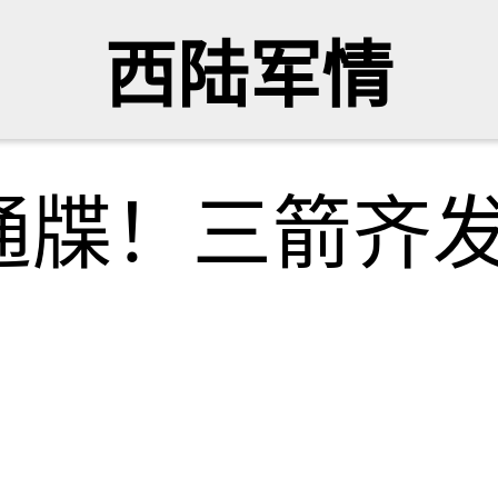
西陆军情
通牒！三箭齐