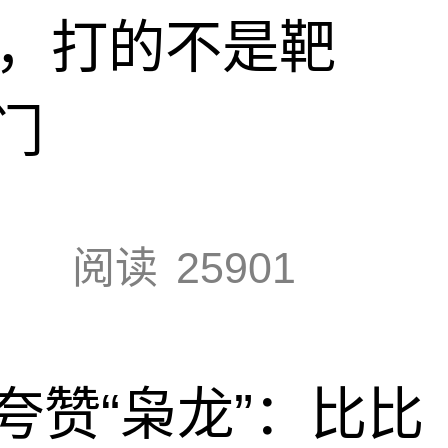
击，打的不是靶
门
阅读
25901
夸赞“枭龙”：比比