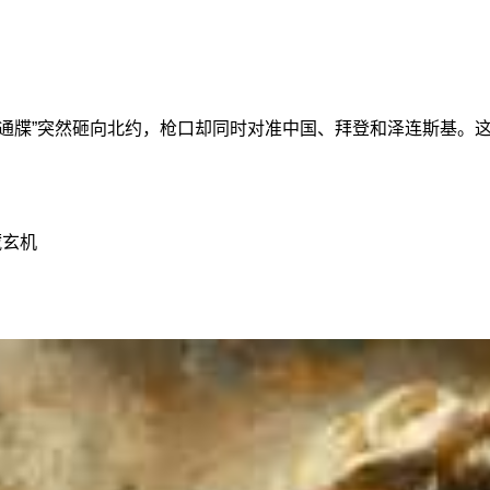
后通牒”突然砸向北约，枪口却同时对准中国、拜登和泽连斯基。
藏玄机