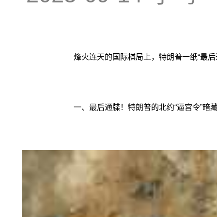
烽火连天的国际棋局上，特朗普一纸“最
一、最后通牒！特朗普的北约“逼宫令”暗