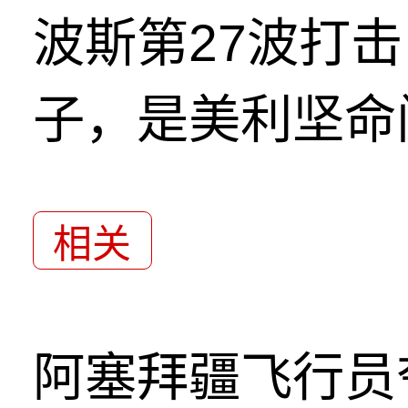
波斯第27波打
子，是美利坚命
相关
阿塞拜疆飞行员