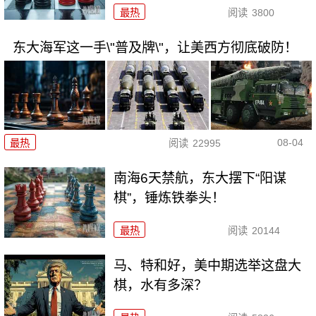
最热
阅读
3800
东大海军这一手\"普及牌\"，让美西方彻底破防！
08-04
最热
阅读
22995
南海6天禁航，东大摆下“阳谋
棋”，锤炼铁拳头！
最热
阅读
20144
马、特和好，美中期选举这盘大
棋，水有多深？