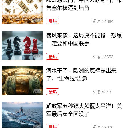
欧盟想关门，中国人就翻墙，布
鲁塞尔被逼到墙角
最热
阅读
14884
暴风来袭，这局决不能输，想赢
一定要和中国联手
最热
阅读
13653
河水干了，欧洲的底裤露出来
了，“生命线”告急
最热
阅读
9843
解放军五秒镜头颠覆太平洋！美
军最后安全区没了
最热
阅读
12676