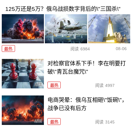
125万还是5万？俄乌战损数字背后的\"三国杀\"
08-06
最热
阅读
6984
对检察官体系下手！李在明要打
破\"青瓦台魔咒\"
最热
阅读
4997
电商哭晕：俄乌互相砸\"饭碗\"，
战争已没有后方
最热
阅读
3145