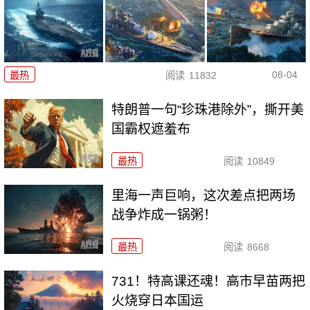
08-04
最热
阅读
11832
特朗普一句“珍珠港除外”，撕开美
国霸权遮羞布
最热
阅读
10849
里海一声巨响，这次差点把两场
战争炸成一锅粥！
最热
阅读
8668
731！特高课还魂！高市早苗两把
火烧穿日本国运