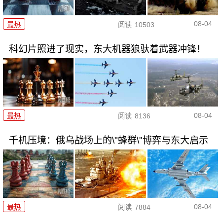
08-04
最热
阅读
10503
科幻片照进了现实，东大机器狼驮着武器冲锋！
08-04
最热
阅读
8136
千机压境：俄乌战场上的\"蜂群\"博弈与东大启示
08-04
最热
阅读
7884