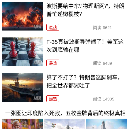
波斯要给中东\"物理断网\"，特朗
普忙递橄榄枝？
最热
阅读
6621
F-35真被波斯导弹端了！美军这
次到底输在哪
最热
阅读
6489
算了不打了？特朗普这脚刹车，
把全世界都晃吐了
最热
阅读
14995
一张图让印度陷入死寂，五枚金牌背后的终极真相