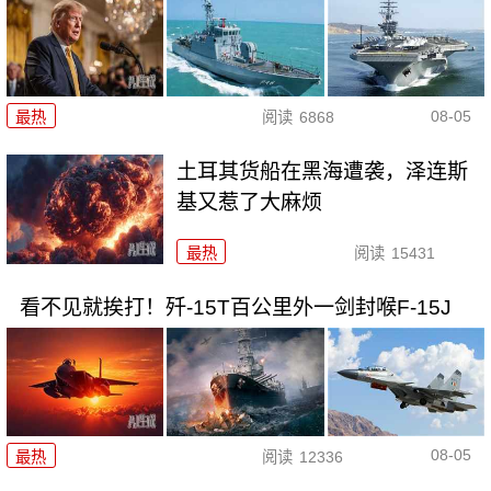
08-05
最热
阅读
6868
土耳其货船在黑海遭袭，泽连斯
基又惹了大麻烦
最热
阅读
15431
看不见就挨打！歼-15T百公里外一剑封喉F-15J
08-05
最热
阅读
12336