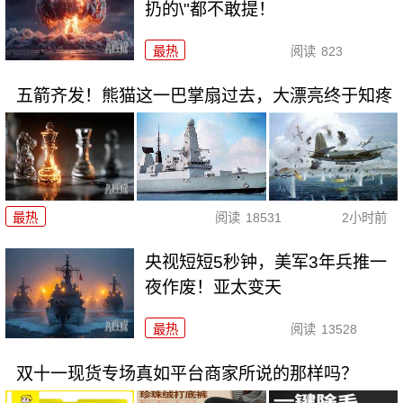
扔的\"都不敢提！
最热
阅读
823
五箭齐发！熊猫这一巴掌扇过去，大漂亮终于知疼
最热
阅读
18531
2小时前
央视短短5秒钟，美军3年兵推一
夜作废！亚太变天
最热
阅读
13528
双十一现货专场真如平台商家所说的那样吗？