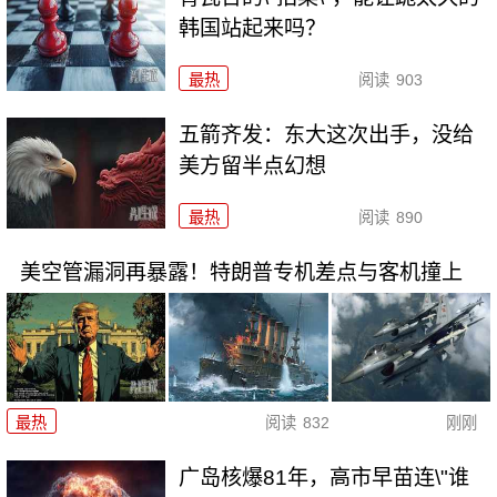
韩国站起来吗？
最热
阅读
903
五箭齐发：东大这次出手，没给
美方留半点幻想
最热
阅读
890
美空管漏洞再暴露！特朗普专机差点与客机撞上
最热
阅读
832
刚刚
广岛核爆81年，高市早苗连\"谁