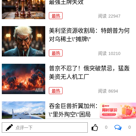
最强王牌失效
最热
阅读
22947
美利坚资源收割局：特朗普为何
对乌稀土\"摊牌\"
最热
阅读
10210
普京不忍了！俄突破禁忌，猛轰
美资无人机工厂
最热
阅读
8694
吞金巨兽折翼加州：美利坚军工
\"里外掏空\"困局
0
0
点评一下
最热
阅读
6358