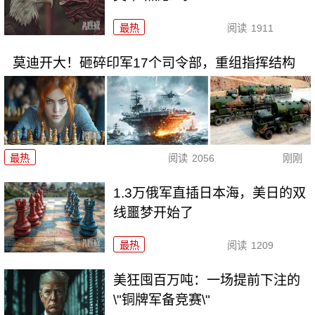
最热
阅读
1911
莫迪开大！砸碎印军17个司令部，重组指挥结构
最热
阅读
2056
刚刚
1.3万俄军直插日本海，美日的双
线噩梦开始了
最热
阅读
1209
美狂囤百万吨：一场提前下注的
\"铜牌军备竞赛\"