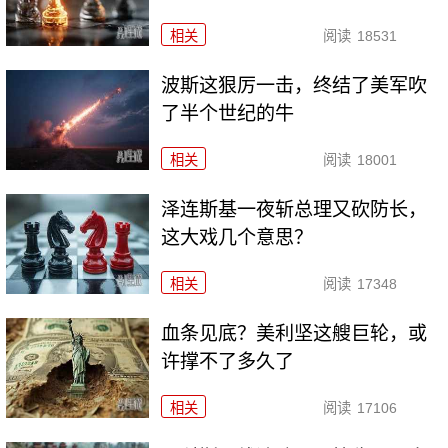
相关
阅读
18531
波斯这狠厉一击，终结了美军吹
了半个世纪的牛
相关
阅读
18001
泽连斯基一夜斩总理又砍防长，
这大戏几个意思？
相关
阅读
17348
血条见底？美利坚这艘巨轮，或
许撑不了多久了
相关
阅读
17106