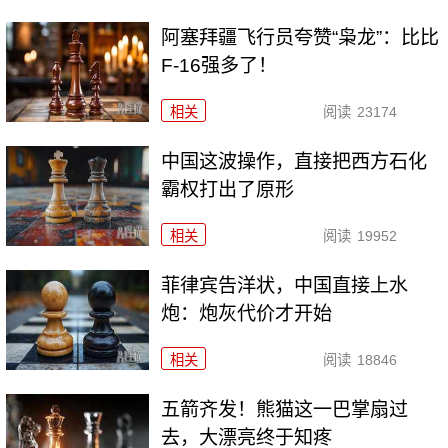
阿塞拜疆飞行员夸赞“枭龙”：比比
F-16强多了！
相关
阅读
23174
中国这波操作，直接把西方石化
霸权打出了原形
相关
阅读
19952
菲律宾告洋状，中国直接上水
炮：炮灰代价才开始
相关
阅读
18846
五箭齐发！熊猫这一巴掌扇过
去，大漂亮终于知疼