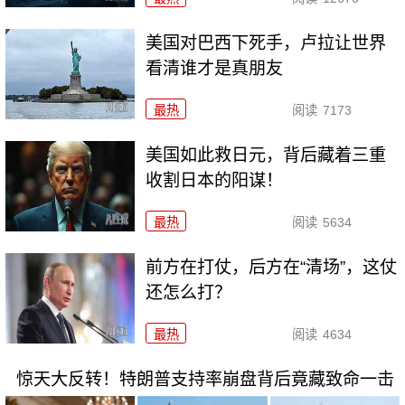
美国对巴西下死手，卢拉让世界
看清谁才是真朋友
最热
阅读
7173
美国如此救日元，背后藏着三重
收割日本的阳谋！
最热
阅读
5634
前方在打仗，后方在“清场”，这仗
还怎么打？
最热
阅读
4634
惊天大反转！特朗普支持率崩盘背后竟藏致命一击