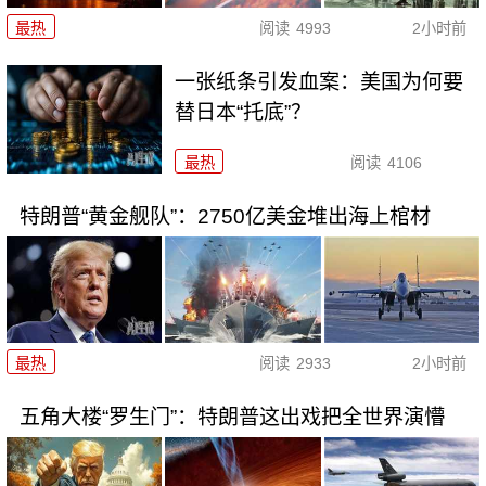
最热
阅读
4993
2小时前
一张纸条引发血案：美国为何要
替日本“托底”？
最热
阅读
4106
特朗普“黄金舰队”：2750亿美金堆出海上棺材
最热
阅读
2933
2小时前
五角大楼“罗生门”：特朗普这出戏把全世界演懵