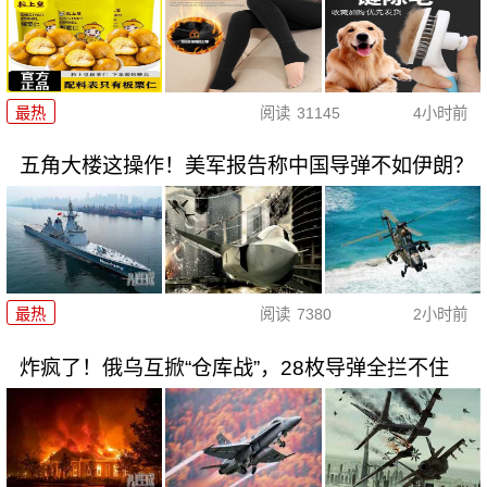
最热
阅读
31145
4小时前
五角大楼这操作！美军报告称中国导弹不如伊朗？
最热
阅读
7380
2小时前
炸疯了！俄乌互掀“仓库战”，28枚导弹全拦不住