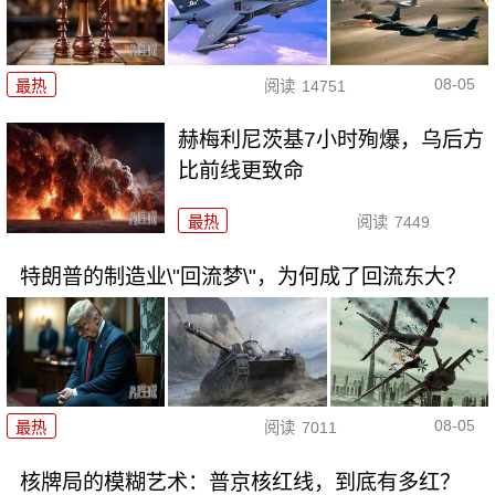
08-05
最热
阅读
14751
赫梅利尼茨基7小时殉爆，乌后方
比前线更致命
最热
阅读
7449
特朗普的制造业\"回流梦\"，为何成了回流东大？
08-05
最热
阅读
7011
核牌局的模糊艺术：普京核红线，到底有多红？