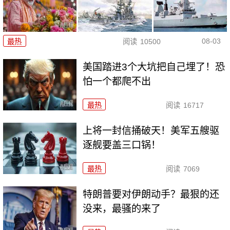
08-03
最热
阅读
10500
美国踏进3个大坑把自己埋了！恐
怕一个都爬不出
最热
阅读
16717
上将一封信捅破天！美军五艘驱
逐舰要盖三口锅！
最热
阅读
7069
特朗普要对伊朗动手？最狠的还
没来，最骚的来了