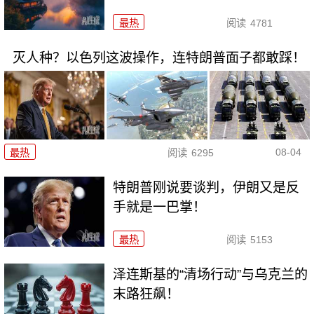
最热
阅读
4781
灭人种？以色列这波操作，连特朗普面子都敢踩！
08-04
最热
阅读
6295
特朗普刚说要谈判，伊朗又是反
手就是一巴掌！
最热
阅读
5153
泽连斯基的“清场行动”与乌克兰的
末路狂飙！