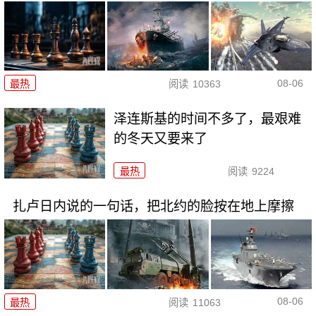
08-06
最热
阅读
10363
泽连斯基的时间不多了，最艰难
的冬天又要来了
最热
阅读
9224
扎卢日内说的一句话，把北约的脸按在地上摩擦
08-06
最热
阅读
11063