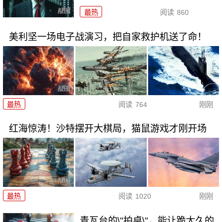
最热
阅读
860
美利坚一场电子战演习，把自家救护机送了命！
最热
阅读
764
刚刚
红海惊涛！沙特摆开大棋局，猫鼠游戏才刚开场
最热
阅读
1020
刚刚
青瓦台的\"拍桌\"，能让跪太久的