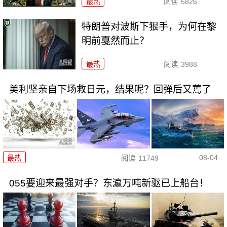
最热
阅读
5826
特朗普对波斯下狠手，为何在黎
明前戛然而止？
最热
阅读
3988
美利坚亲自下场救日元，结果呢？回弹后又蔫了
08-04
最热
阅读
11749
055要迎来最强对手？东瀛万吨新驱已上船台！