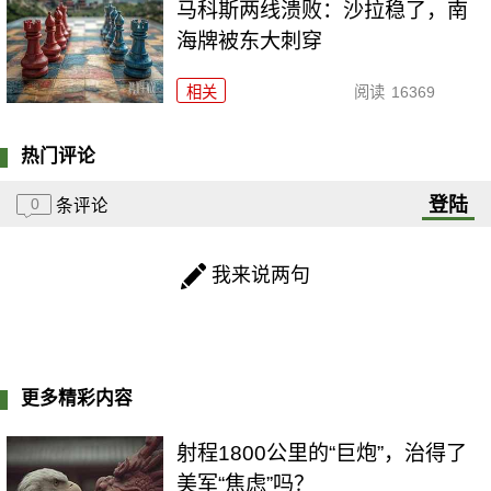
马科斯两线溃败：沙拉稳了，南
海牌被东大刺穿
相关
阅读
16369
热门评论
登陆
0
条评论
我来说两句
更多精彩内容
射程1800公里的“巨炮”，治得了
美军“焦虑”吗？