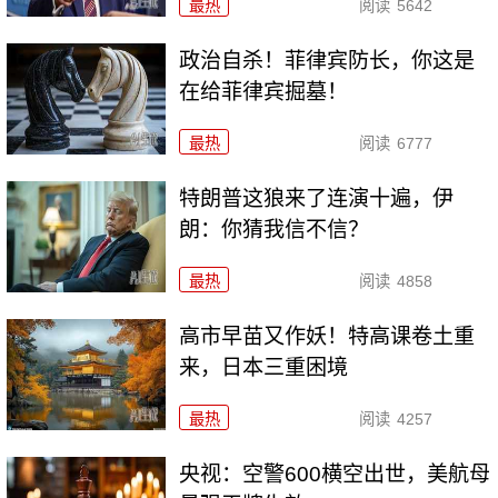
最热
阅读
5642
政治自杀！菲律宾防长，你这是
在给菲律宾掘墓！
最热
阅读
6777
特朗普这狼来了连演十遍，伊
朗：你猜我信不信？
最热
阅读
4858
高市早苗又作妖！特高课卷土重
来，日本三重困境
最热
阅读
4257
央视：空警600横空出世，美航母