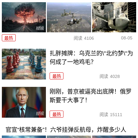
08-05
最热
阅读
4106
扎胖摊牌：乌克兰的\"北约梦\"为
何成了一地鸡毛？
最热
阅读
4028
刚刚，普京被逼亮出底牌！俄罗
斯要干大事了！
最热
阅读
15111
官宣“核常兼备”！六爷挂弹反航母，炸醒多少人