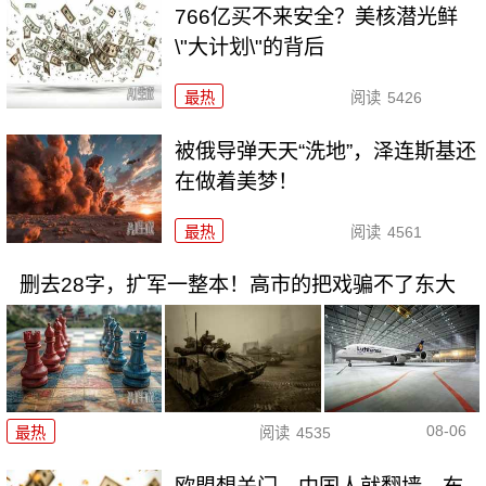
766亿买不来安全？美核潜光鲜
\"大计划\"的背后
最热
阅读
5426
被俄导弹天天“洗地”，泽连斯基还
在做着美梦！
最热
阅读
4561
删去28字，扩军一整本！高市的把戏骗不了东大
08-06
最热
阅读
4535