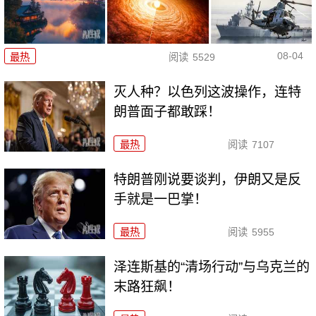
08-04
最热
阅读
5529
灭人种？以色列这波操作，连特
朗普面子都敢踩！
最热
阅读
7107
特朗普刚说要谈判，伊朗又是反
手就是一巴掌！
最热
阅读
5955
泽连斯基的“清场行动”与乌克兰的
末路狂飙！