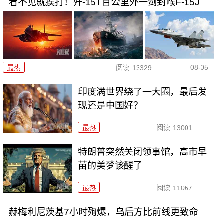
看不见就挨打！歼-15T百公里外一剑封喉F-15J
08-05
最热
阅读
13329
印度满世界绕了一大圈，最后发
现还是中国好？
最热
阅读
13001
特朗普突然关闭领事馆，高市早
苗的美梦该醒了
最热
阅读
11067
赫梅利尼茨基7小时殉爆，乌后方比前线更致命