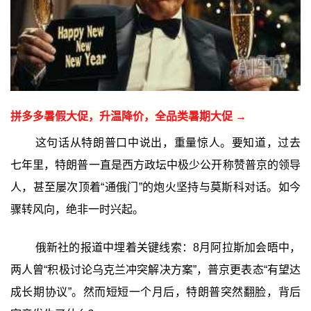
拼多多暑假大促，升温降价，全品类暑期大促 →
这句话从特朗普口中说出，重量惊人。要知道，过去
七年里，特朗普一直是西方政坛中极少公开称赞普京的领导
人，甚至屡次顶着“通俄门”的炮火坚持与莫斯科对话。如今
骤转风向，绝非一时兴起。
俄新社的报道中埋着关键线索：8月阿拉斯加会晤中，
两人曾“积极讨论乌克兰冲突解决方案”，普京更表态“有望达
成长期协议”。然而短短一个月后，特朗普突然翻脸，背后