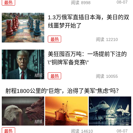
08-07
最热
阅读
8998
1.3万俄军直插日本海，美日的双
线噩梦开始了
最热
阅读
12210
美狂囤百万吨：一场提前下注的
\"铜牌军备竞赛\"
最热
阅读
10055
射程1800公里的“巨炮”，治得了美军“焦虑”吗？
08-07
最热
阅读
14610