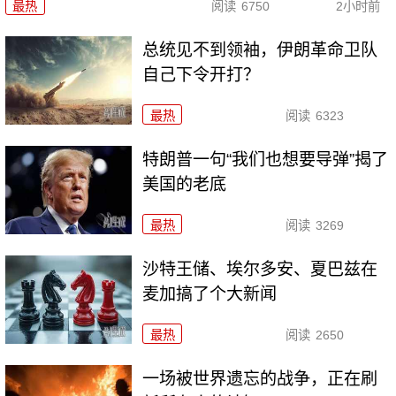
最热
阅读
6750
2小时前
总统见不到领袖，伊朗革命卫队
自己下令开打？
最热
阅读
6323
特朗普一句“我们也想要导弹”揭了
美国的老底
最热
阅读
3269
沙特王储、埃尔多安、夏巴兹在
麦加搞了个大新闻
最热
阅读
2650
一场被世界遗忘的战争，正在刷