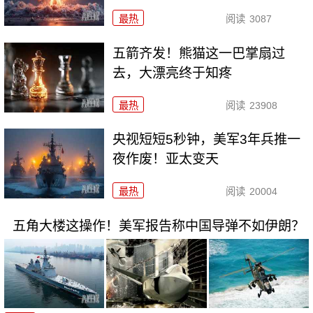
最热
阅读
3087
五箭齐发！熊猫这一巴掌扇过
去，大漂亮终于知疼
最热
阅读
23908
央视短短5秒钟，美军3年兵推一
夜作废！亚太变天
最热
阅读
20004
五角大楼这操作！美军报告称中国导弹不如伊朗？