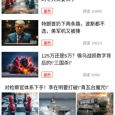
最热
阅读
10950
特朗普扔下两条路，波斯都不
选，美军机又被揍
最热
阅读
18013
125万还是5万？俄乌战损数字背
后的\"三国杀\"
最热
阅读
8395
对检察官体系下手！李在明要打破\"青瓦台魔咒\"