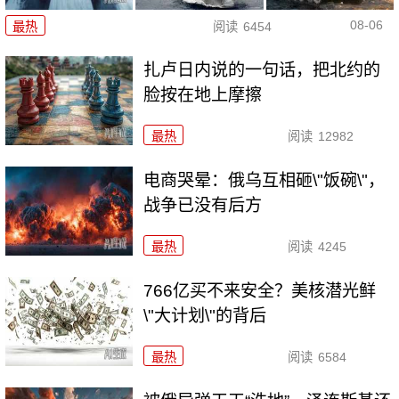
08-06
最热
阅读
6454
扎卢日内说的一句话，把北约的
脸按在地上摩擦
最热
阅读
12982
电商哭晕：俄乌互相砸\"饭碗\"，
战争已没有后方
最热
阅读
4245
766亿买不来安全？美核潜光鲜
\"大计划\"的背后
最热
阅读
6584