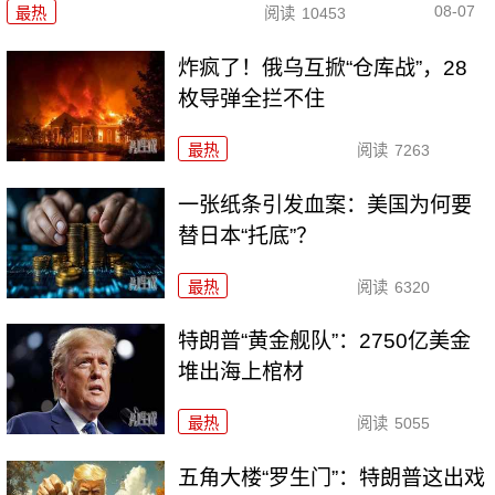
08-07
最热
阅读
10453
炸疯了！俄乌互掀“仓库战”，28
枚导弹全拦不住
最热
阅读
7263
一张纸条引发血案：美国为何要
替日本“托底”？
最热
阅读
6320
特朗普“黄金舰队”：2750亿美金
堆出海上棺材
最热
阅读
5055
五角大楼“罗生门”：特朗普这出戏