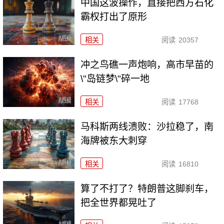
中国这波操作，直接把西方石化
霸权打出了原形
相关
阅读
20357
冲之鸟礁一声炮响，高市早苗的
\"岛链梦\"碎一地
相关
阅读
17768
马科斯两线溃败：沙拉稳了，南
海牌被东大刺穿
相关
阅读
16810
算了不打了？特朗普这脚刹车，
把全世界都晃吐了