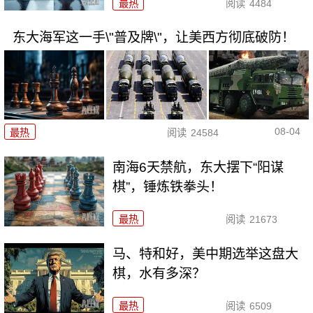
最热
阅读
4484
东大海军这一手\"普及牌\"，让美西方彻底破防！
08-04
最热
阅读
24584
南海6天禁航，东大摆下“阳谋
棋”，锤炼铁拳头！
最热
阅读
21673
马、特和好，美中期选举这盘大
棋，水有多深？
最热
阅读
6509