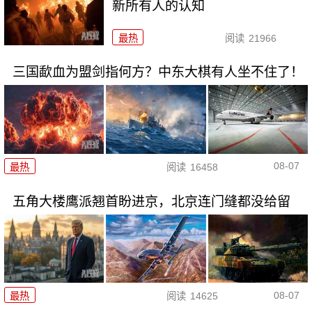
新所有人的认知
最热
阅读
21966
三国歃血为盟剑指何方？中东大棋有人坐不住了！
08-07
最热
阅读
16458
五角大楼鹰派翘首盼进京，北京连门缝都没给留
08-07
最热
阅读
14625