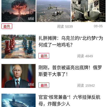
08-05
最热
阅读
5039
扎胖摊牌：乌克兰的\"北约梦\"为
何成了一地鸡毛？
最热
阅读
4849
刚刚，普京被逼亮出底牌！俄罗
斯要干大事了！
最热
阅读
15942
官宣“核常兼备”！六爷挂弹反航
母，炸醒多少人