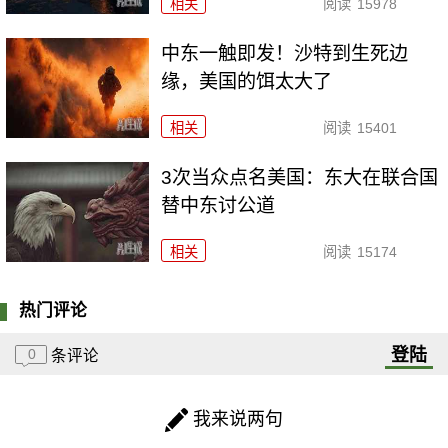
相关
阅读
15978
中东一触即发！沙特到生死边
缘，美国的饵太大了
相关
阅读
15401
3次当众点名美国：东大在联合国
替中东讨公道
相关
阅读
15174
热门评论
登陆
0
条评论
我来说两句