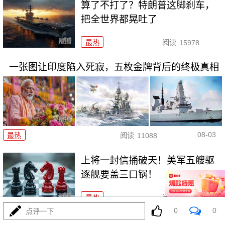
算了不打了？特朗普这脚刹车，
把全世界都晃吐了
最热
阅读
15978
一张图让印度陷入死寂，五枚金牌背后的终极真相
08-03
最热
阅读
11088
上将一封信捅破天！美军五艘驱
逐舰要盖三口锅！
最热
阅读
7741
0
0
点评一下
特朗普要对伊朗动手？最狠的还