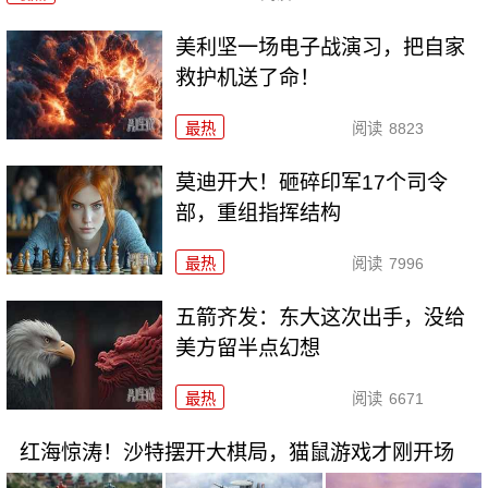
美利坚一场电子战演习，把自家
救护机送了命！
最热
阅读
8823
莫迪开大！砸碎印军17个司令
部，重组指挥结构
最热
阅读
7996
五箭齐发：东大这次出手，没给
美方留半点幻想
最热
阅读
6671
红海惊涛！沙特摆开大棋局，猫鼠游戏才刚开场