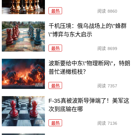
最热
阅读
8860
千机压境：俄乌战场上的\"蜂群
\"博弈与东大启示
最热
阅读
8699
波斯要给中东\"物理断网\"，特朗
普忙递橄榄枝？
最热
阅读
7357
F-35真被波斯导弹端了！美军这
次到底输在哪
最热
阅读
7136