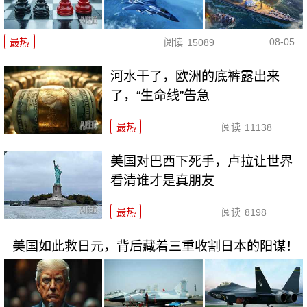
08-05
最热
阅读
15089
河水干了，欧洲的底裤露出来
了，“生命线”告急
最热
阅读
11138
美国对巴西下死手，卢拉让世界
看清谁才是真朋友
最热
阅读
8198
美国如此救日元，背后藏着三重收割日本的阳谋！