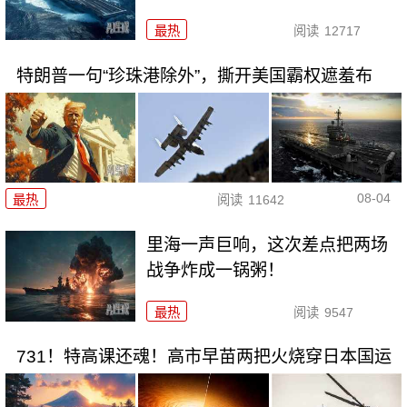
最热
阅读
12717
特朗普一句“珍珠港除外”，撕开美国霸权遮羞布
08-04
最热
阅读
11642
里海一声巨响，这次差点把两场
战争炸成一锅粥！
最热
阅读
9547
731！特高课还魂！高市早苗两把火烧穿日本国运