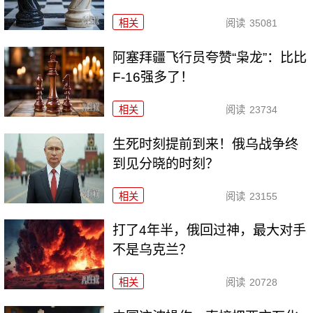
相关
阅读
35081
阿塞拜疆飞行员夸赞“枭龙”：比比
F-16强多了！
相关
阅读
23734
生死时刻提前到来！俄乌战争终
到见分晓的时刻？
相关
阅读
23155
打了4年半，俄回过神，最大对手
不是乌克兰？
相关
阅读
20728