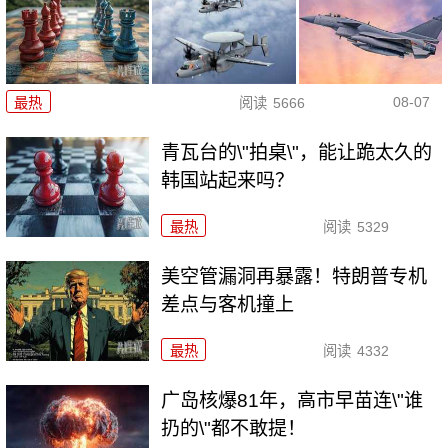
08-07
最热
阅读
5666
青瓦台的\"拍桌\"，能让跪太久的
韩国站起来吗？
最热
阅读
5329
美空管漏洞再暴露！特朗普专机
差点与客机撞上
最热
阅读
4332
广岛核爆81年，高市早苗连\"谁
扔的\"都不敢提！