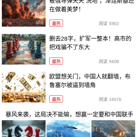
被俄导弹天天“洗地”，泽连斯基还
在做着美梦！
最热
阅读
5902
删去28字，扩军一整本！高市的
把戏骗不了东大
最热
阅读
5608
欧盟想关门，中国人就翻墙，布
鲁塞尔被逼到墙角
最热
阅读
16576
暴风来袭，这局决不能输，想赢一定要和中国联手