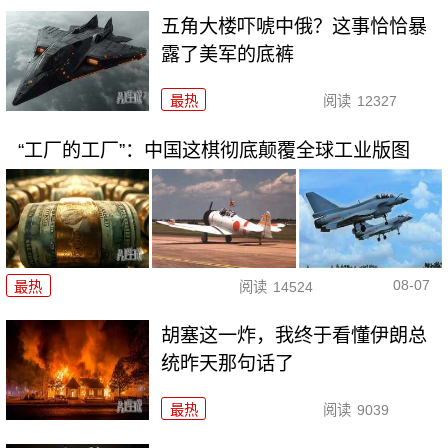
五角大楼吓唬中俄？这事恰恰暴
露了美军的底裤
最热
阅读
12327
“工厂的工厂”：中国这棋彻底颠覆全球工业版图
08-07
最热
阅读
14524
胡塞这一炸，我终于看懂伊朗总
统昨天那句话了
最热
阅读
9039