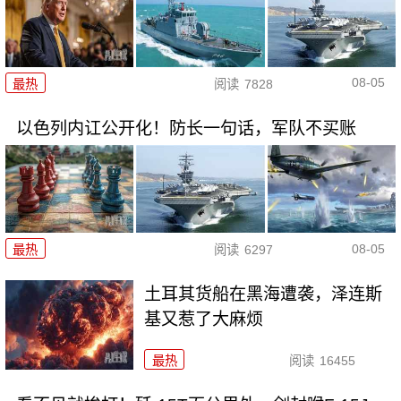
08-05
最热
阅读
7828
以色列内讧公开化！防长一句话，军队不买账
08-05
最热
阅读
6297
土耳其货船在黑海遭袭，泽连斯
基又惹了大麻烦
最热
阅读
16455