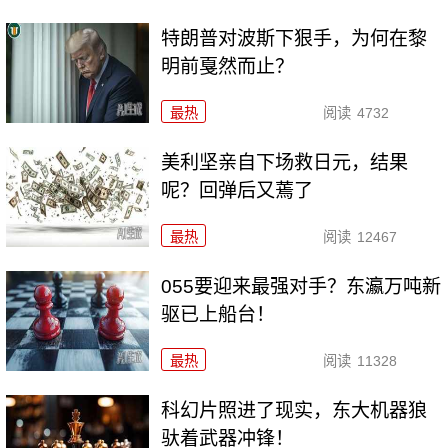
特朗普对波斯下狠手，为何在黎
明前戛然而止？
最热
阅读
4732
美利坚亲自下场救日元，结果
呢？回弹后又蔫了
最热
阅读
12467
055要迎来最强对手？东瀛万吨新
驱已上船台！
最热
阅读
11328
科幻片照进了现实，东大机器狼
驮着武器冲锋！