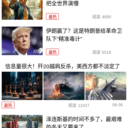
把全世界演懵
最热
阅读
4890
伊朗赢了？这是特朗普给革命卫
队下“精准毒计”
最热
阅读
6518
信息量很大！歼20越肩反杀，美西方都不淡定了
08-06
最热
阅读
12427
泽连斯基的时间不多了，最艰难
的冬天又要来了