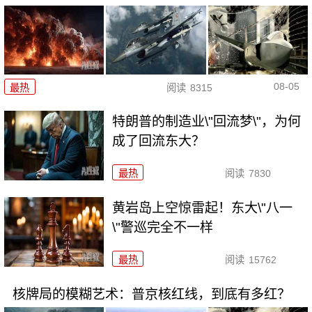
08-05
最热
阅读
8315
特朗普的制造业\"回流梦\"，为何
成了回流东大？
最热
阅读
7830
黄岩岛上空惊雷起！东大\"八一
\"警巡完全不一样
最热
阅读
15762
核牌局的模糊艺术：普京核红线，到底有多红？