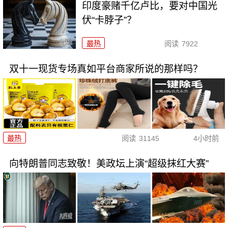
印度豪赌千亿卢比，要对中国光
伏“卡脖子”？
最热
阅读
7922
双十一现货专场真如平台商家所说的那样吗？
最热
阅读
31145
4小时前
向特朗普同志致敬！美政坛上演“超级抹红大赛”