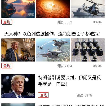
08-04
最热
阅读
5553
灭人种？以色列这波操作，连特朗普面子都敢踩！
08-04
最热
阅读
7134
特朗普刚说要谈判，伊朗又是反
手就是一巴掌！
最热
阅读
5975