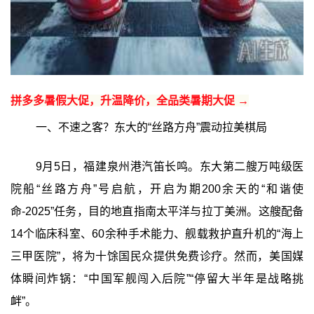
拼多多暑假大促，升温降价，全品类暑期大促 →
一、不速之客？东大的“丝路方舟”震动拉美棋局
9月5日，福建泉州港汽笛长鸣。东大第二艘万吨级医
院船“丝路方舟”号启航，开启为期200余天的“和谐使
命-2025”任务，目的地直指南太平洋与拉丁美洲。这艘配备
14个临床科室、60余种手术能力、舰载救护直升机的“海上
三甲医院”，将为十馀国民众提供免费诊疗。然而，美国媒
体瞬间炸锅：“中国军舰闯入后院”“停留大半年是战略挑
衅”。