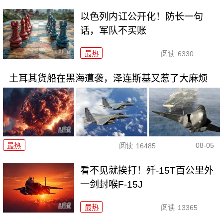
以色列内讧公开化！防长一句
话，军队不买账
最热
阅读
6330
土耳其货船在黑海遭袭，泽连斯基又惹了大麻烦
08-05
最热
阅读
16485
看不见就挨打！歼-15T百公里外
一剑封喉F-15J
最热
阅读
13365