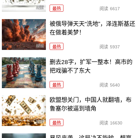
最热
阅读
6617
被俄导弹天天“洗地”，泽连斯基还
在做着美梦！
最热
阅读
5937
删去28字，扩军一整本！高市的
把戏骗不了东大
最热
阅读
5640
欧盟想关门，中国人就翻墙，布
鲁塞尔被逼到墙角
最热
阅读
16630