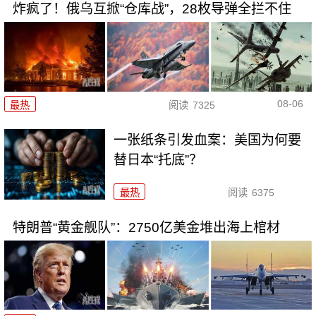
炸疯了！俄乌互掀“仓库战”，28枚导弹全拦不住
08-06
最热
阅读
7325
一张纸条引发血案：美国为何要
替日本“托底”？
最热
阅读
6375
特朗普“黄金舰队”：2750亿美金堆出海上棺材