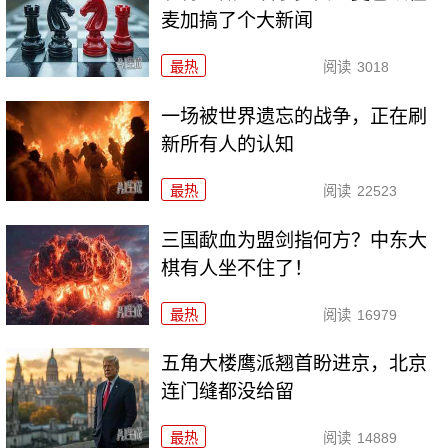
麦加搞了个大新闻
最热
阅读
3018
一场被世界遗忘的战争，正在刷
新所有人的认知
最热
阅读
22523
三国歃血为盟剑指何方？中东大
棋有人坐不住了！
最热
阅读
16979
五角大楼鹰派翘首盼进京，北京
连门缝都没给留
最热
阅读
14889