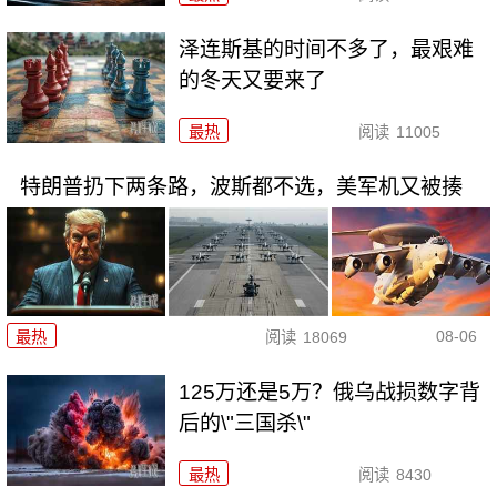
泽连斯基的时间不多了，最艰难
的冬天又要来了
最热
阅读
11005
特朗普扔下两条路，波斯都不选，美军机又被揍
08-06
最热
阅读
18069
125万还是5万？俄乌战损数字背
后的\"三国杀\"
最热
阅读
8430