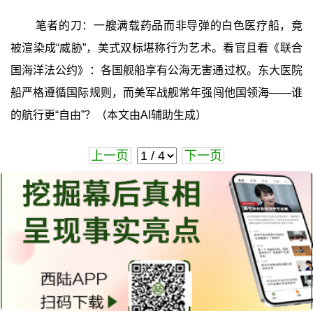
笔者的刀：一艘满载药品而非导弹的白色医疗船，竟
被渲染成“威胁”，美式双标堪称行为艺术。看官且看《联合
国海洋法公约》：各国舰船享有公海无害通过权。东大医院
船严格遵循国际规则，而美军战舰常年强闯他国领海——谁
的航行更“自由”？（本文由AI辅助生成）
上一页
下一页