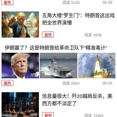
08-06
最热
阅读
5109
五角大楼“罗生门”：特朗普这出戏
把全世界演懵
最热
阅读
4936
伊朗赢了？这是特朗普给革命卫队下“精准毒计”
08-06
最热
阅读
6564
信息量很大！歼20越肩反杀，美
西方都不淡定了
最热
阅读
12481