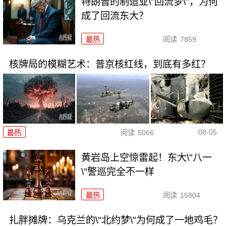
特朗普的制造业\"回流梦\"，为何
成了回流东大？
最热
阅读
7859
核牌局的模糊艺术：普京核红线，到底有多红？
08-05
最热
阅读
5066
黄岩岛上空惊雷起！东大\"八一
\"警巡完全不一样
最热
阅读
15804
扎胖摊牌：乌克兰的\"北约梦\"为何成了一地鸡毛？