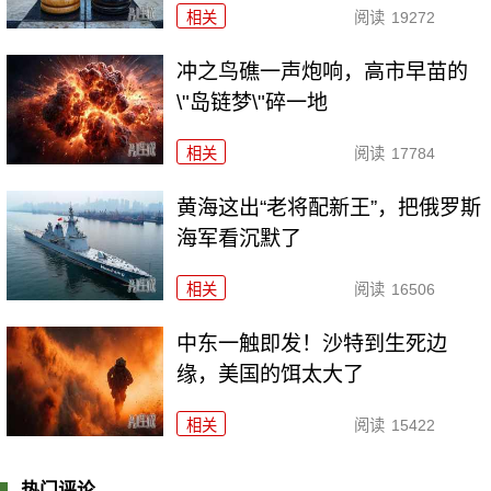
相关
阅读
19272
冲之鸟礁一声炮响，高市早苗的
\"岛链梦\"碎一地
相关
阅读
17784
黄海这出“老将配新王”，把俄罗斯
海军看沉默了
相关
阅读
16506
中东一触即发！沙特到生死边
缘，美国的饵太大了
相关
阅读
15422
热门评论