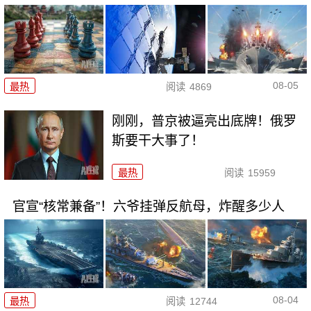
08-05
最热
阅读
4869
刚刚，普京被逼亮出底牌！俄罗
斯要干大事了！
最热
阅读
15959
官宣“核常兼备”！六爷挂弹反航母，炸醒多少人
08-04
最热
阅读
12744