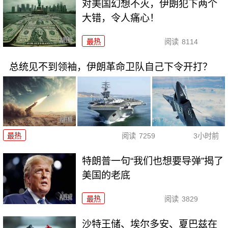
对美国幻想不灭，伊朗犯下两个
大错，令人痛心！
最热
阅读
8114
总统见不到领袖，伊朗革命卫队自己下令开打？
最热
阅读
7259
3小时前
特朗普一句“我们也想要导弹”揭了
美国的老底
最热
阅读
3829
沙特王储、埃尔多安、夏巴兹在