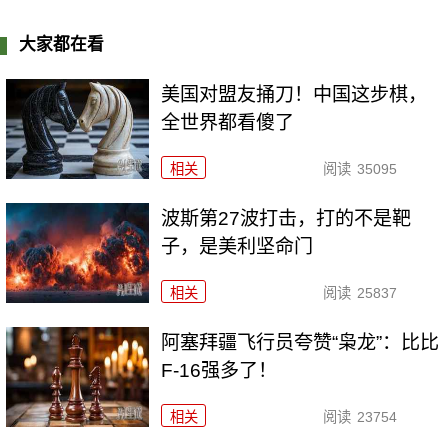
大家都在看
美国对盟友捅刀！中国这步棋，
全世界都看傻了
相关
阅读
35095
波斯第27波打击，打的不是靶
子，是美利坚命门
相关
阅读
25837
阿塞拜疆飞行员夸赞“枭龙”：比比
F-16强多了！
相关
阅读
23754