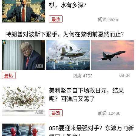
棋，水有多深？
最热
阅读
6525
特朗普对波斯下狠手，为何在黎明前戛然而止？
08-04
最热
阅读
4753
美利坚亲自下场救日元，结果
呢？回弹后又蔫了
最热
阅读
12488
055要迎来最强对手？东瀛万吨新