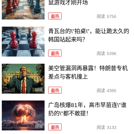
鼠游戏才刚开场
最热
阅读
5756
青瓦台的\"拍桌\"，能让跪太久的
韩国站起来吗？
最热
阅读
5396
美空管漏洞再暴露！特朗普专机
差点与客机撞上
最热
阅读
4385
广岛核爆81年，高市早苗连\"谁
扔的\"都不敢提！
最热
阅读
3133