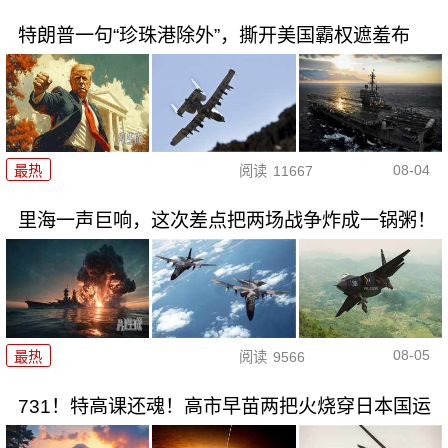
特朗普一句“珍珠港除外”，撕开美国霸权遮羞布
08-04
最热
阅读
11667
里海一声巨响，这次差点把两场战争炸成一锅粥！
08-05
最热
阅读
9566
731！特高课还魂！高市早苗两把火烧穿日本国运