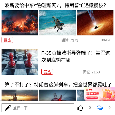
波斯要给中东\"物理断网\"，特朗普忙递橄榄枝？
08-04
最热
阅读
7373
F-35真被波斯导弹端了！美军这
次到底输在哪
最热
阅读
7159
算了不打了？特朗普这脚刹车，把全世界都晃吐了
0
0
点评一下