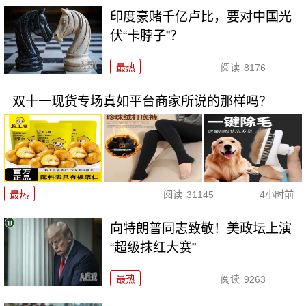
印度豪赌千亿卢比，要对中国光
伏“卡脖子”？
最热
阅读
8176
双十一现货专场真如平台商家所说的那样吗？
最热
阅读
31145
4小时前
向特朗普同志致敬！美政坛上演
“超级抹红大赛”
最热
阅读
9263