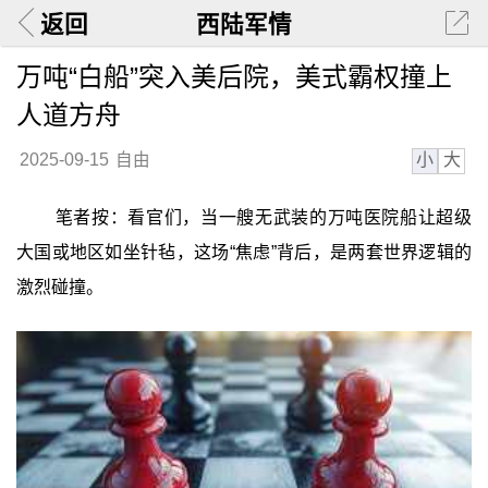
返回
西陆军情
万吨“白船”突入美后院，美式霸权撞上
人道方舟
小
大
2025-09-15
自由
笔者按：看官们，当一艘无武装的万吨医院船让超级
大国或地区如坐针毡，这场“焦虑”背后，是两套世界逻辑的
激烈碰撞。