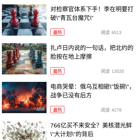
对检察官体系下手！李在明要打
破\"青瓦台魔咒\"
最热
阅读
6513
扎卢日内说的一句话，把北约的
脸按在地上摩擦
最热
阅读
13020
电商哭晕：俄乌互相砸\"饭碗\"，
战争已没有后方
最热
阅读
4278
766亿买不来安全？美核潜光鲜
\"大计划\"的背后