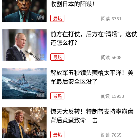
收割日本的阳谋！
最热
阅读
6751
前方在打仗，后方在“清场”，这仗
还怎么打？
最热
阅读
5608
解放军五秒镜头颠覆太平洋！美
军最后安全区没了
最热
阅读
13933
惊天大反转！特朗普支持率崩盘
背后竟藏致命一击
最热
阅读
7865