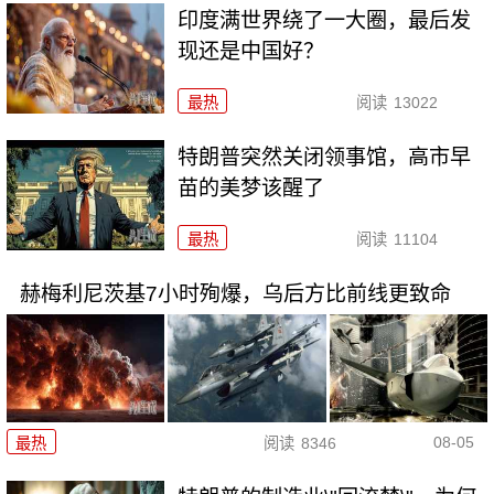
印度满世界绕了一大圈，最后发
现还是中国好？
最热
阅读
13022
特朗普突然关闭领事馆，高市早
苗的美梦该醒了
最热
阅读
11104
赫梅利尼茨基7小时殉爆，乌后方比前线更致命
08-05
最热
阅读
8346