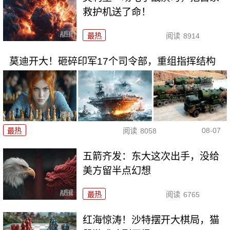
救护机送了命！
最热
阅读
8914
莫迪开大！砸碎印军17个司令部，重组指挥结构
08-07
最热
阅读
8058
五箭齐发：东大这次出手，没给
美方留半点幻想
最热
阅读
6765
红海惊涛！沙特摆开大棋局，猫