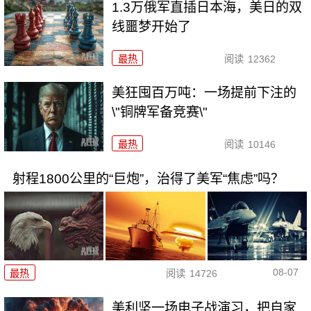
1.3万俄军直插日本海，美日的双
线噩梦开始了
最热
阅读
12362
美狂囤百万吨：一场提前下注的
\"铜牌军备竞赛\"
最热
阅读
10146
射程1800公里的“巨炮”，治得了美军“焦虑”吗？
08-07
最热
阅读
14726
美利坚一场电子战演习，把自家