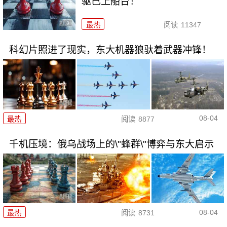
驱已上船台！
最热
阅读
11347
科幻片照进了现实，东大机器狼驮着武器冲锋！
08-04
最热
阅读
8877
千机压境：俄乌战场上的\"蜂群\"博弈与东大启示
08-04
最热
阅读
8731