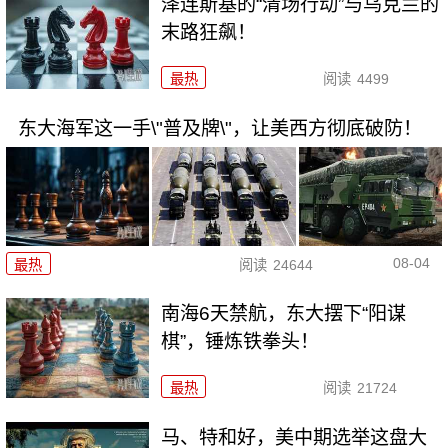
泽连斯基的“清场行动”与乌克兰的
末路狂飙！
最热
阅读
4499
东大海军这一手\"普及牌\"，让美西方彻底破防！
08-04
最热
阅读
24644
南海6天禁航，东大摆下“阳谋
棋”，锤炼铁拳头！
最热
阅读
21724
马、特和好，美中期选举这盘大