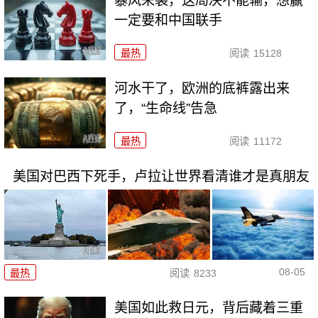
暴风来袭，这局决不能输，想赢
一定要和中国联手
最热
阅读
15128
河水干了，欧洲的底裤露出来
了，“生命线”告急
最热
阅读
11172
美国对巴西下死手，卢拉让世界看清谁才是真朋友
08-05
最热
阅读
8233
美国如此救日元，背后藏着三重