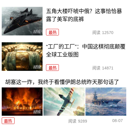
五角大楼吓唬中俄？这事恰恰暴
露了美军的底裤
最热
阅读
12570
“工厂的工厂”：中国这棋彻底颠覆
全球工业版图
最热
阅读
14871
胡塞这一炸，我终于看懂伊朗总统昨天那句话了
08-07
最热
阅读
9289