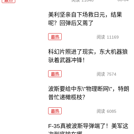
最热
阅读
21848
美利坚亲自下场救日元，结果
呢？回弹后又蔫了
最热
阅读
11169
科幻片照进了现实，东大机器狼
驮着武器冲锋！
最热
阅读
7574
波斯要给中东\"物理断网\"，特朗
普忙递橄榄枝？
最热
阅读
6085
F-35真被波斯导弹端了！美军这