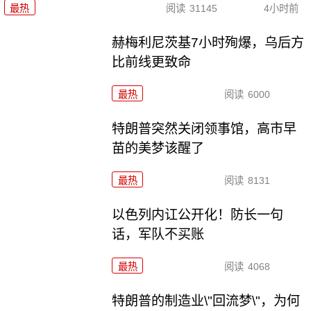
最热
阅读
31145
4小时前
赫梅利尼茨基7小时殉爆，乌后方
比前线更致命
最热
阅读
6000
特朗普突然关闭领事馆，高市早
苗的美梦该醒了
最热
阅读
8131
以色列内讧公开化！防长一句
话，军队不买账
最热
阅读
4068
特朗普的制造业\"回流梦\"，为何