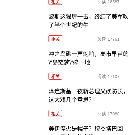
相关
阅读
18587
波斯这狠厉一击，终结了美军吹
了半个世纪的牛
相关
阅读
17761
冲之鸟礁一声炮响，高市早苗的
\"岛链梦\"碎一地
相关
阅读
17107
泽连斯基一夜斩总理又砍防长，
这大戏几个意思？
相关
阅读
17086
美伊停火是幌子？穆杰塔巴回