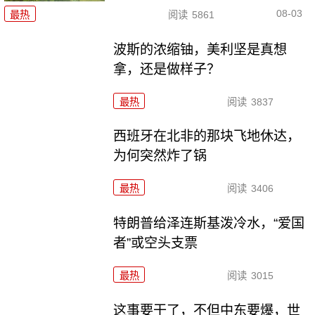
08-03
最热
阅读
5861
波斯的浓缩铀，美利坚是真想
拿，还是做样子？
最热
阅读
3837
西班牙在北非的那块飞地休达，
为何突然炸了锅
最热
阅读
3406
特朗普给泽连斯基泼冷水，“爱国
者”或空头支票
最热
阅读
3015
这事要干了，不但中东要爆，世