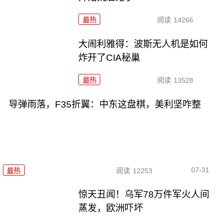
最热
阅读
14266
大闹利雅得：波斯无人机是如何
炸开了CIA秘巢
最热
阅读
13528
导弹雨落，F35折翼：中东这盘棋，美利坚咋整
07-31
最热
阅读
12253
惊天丑闻！乌军78万件军火人间
蒸发，欧洲吓坏