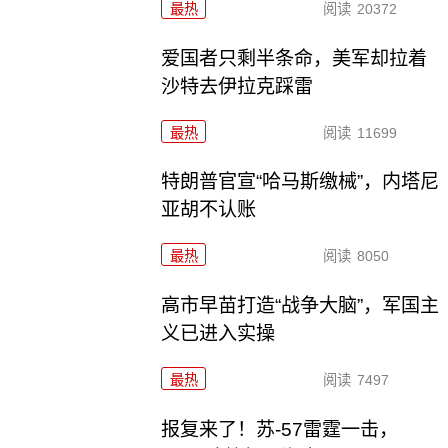
最热
阅读
20372
爱国者只剩半条命，美军却拉着
沙特去伊拉克踩雷
最热
阅读
11699
特朗普官宣“哈马斯缴械”，内塔尼
亚胡不认账
最热
阅读
8050
高市早苗打造“战争大脑”，军国主
义已进入实操
最热
阅读
7497
报复来了！苏-57雷霆一击，