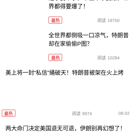
界都得要爆了！
最热
阅读
18750
全世界都倒吸一口凉气，特朗普
却在家偷偷P图？
最热
阅读
10284
美上将一封“私信”捅破天！特朗普被架在火上烤
08-02
最热
阅读
8974
两大命门决定美国退无可退，伊朗别再幻想了！