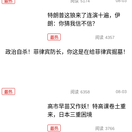
08-03
最热
阅读
5174
特朗普这狼来了连演十遍，伊
朗：你猜我信不信？
最热
阅读
4357
政治自杀！菲律宾防长，你这是在给菲律宾掘墓！
08-03
最热
阅读
6358
高市早苗又作妖！特高课卷土重
来，日本三重困境
最热
阅读
3766