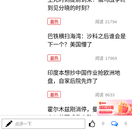
到见分晓的时刻？
最热
阅读
21794
巴铁横扫海湾：沙科之后谁会是
下一个？美国懵了
最热
阅读
17969
印度本想抄中国作业抢欧洲地
盘，自家后院先炸了
最热
阅读
8633
霍尔木兹刚消停，曼德海峡又起
火！美国成救火队
0
0
点评一下
最热
阅读
6925