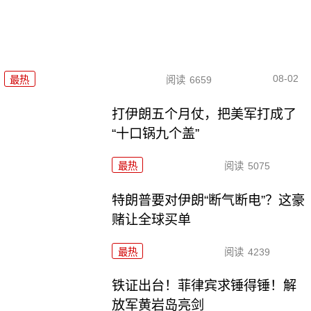
08-02
最热
阅读
6659
打伊朗五个月仗，把美军打成了
“十口锅九个盖”
最热
阅读
5075
特朗普要对伊朗“断气断电”？这豪
赌让全球买单
最热
阅读
4239
铁证出台！菲律宾求锤得锤！解
放军黄岩岛亮剑