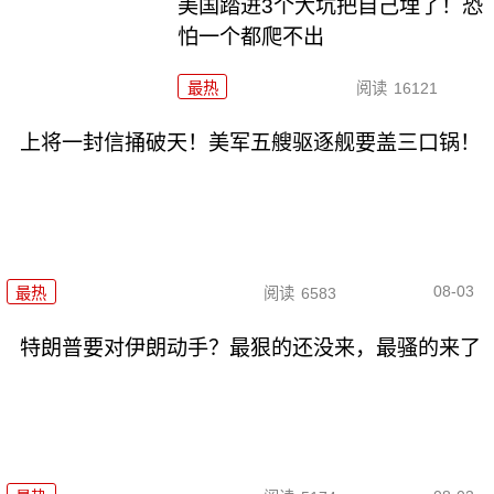
美国踏进3个大坑把自己埋了！恐
怕一个都爬不出
最热
阅读
16121
上将一封信捅破天！美军五艘驱逐舰要盖三口锅！
08-03
最热
阅读
6583
特朗普要对伊朗动手？最狠的还没来，最骚的来了