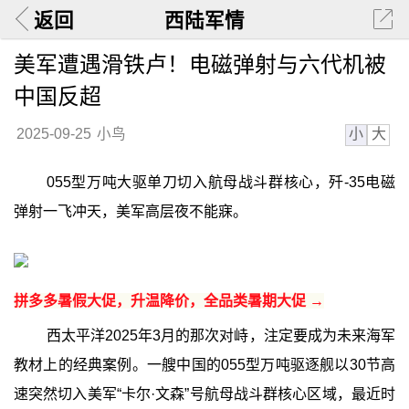
返回
西陆军情
美军遭遇滑铁卢！电磁弹射与六代机被
中国反超
小
大
2025-09-25
小鸟
055型万吨大驱单刀切入航母战斗群核心，歼-35电磁
弹射一飞冲天，美军高层夜不能寐。
拼多多暑假大促，升温降价，全品类暑期大促 →
西太平洋2025年3月的那次对峙，注定要成为未来海军
教材上的经典案例。一艘中国的055型万吨驱逐舰以30节高
速突然切入美军“卡尔·文森”号航母战斗群核心区域，最近时