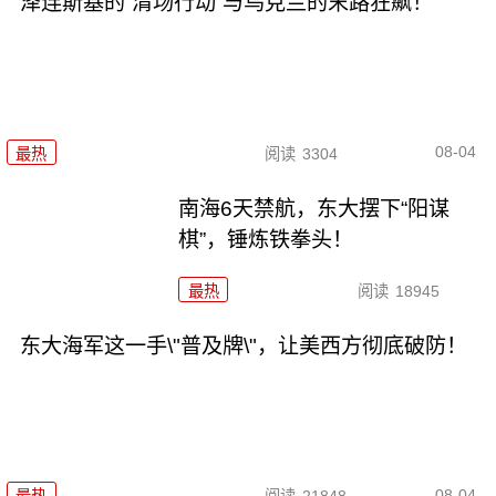
泽连斯基的“清场行动”与乌克兰的末路狂飙！
08-04
最热
阅读
3304
南海6天禁航，东大摆下“阳谋
棋”，锤炼铁拳头！
最热
阅读
18945
东大海军这一手\"普及牌\"，让美西方彻底破防！
08-04