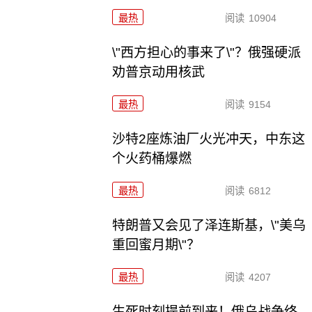
最热
阅读
10904
\"西方担心的事来了\"？俄强硬派
劝普京动用核武
最热
阅读
9154
沙特2座炼油厂火光冲天，中东这
个火药桶爆燃
最热
阅读
6812
特朗普又会见了泽连斯基，\"美乌
重回蜜月期\"？
最热
阅读
4207
生死时刻提前到来！俄乌战争终