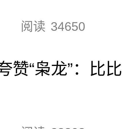
阅读
34650
夸赞“枭龙”：比比