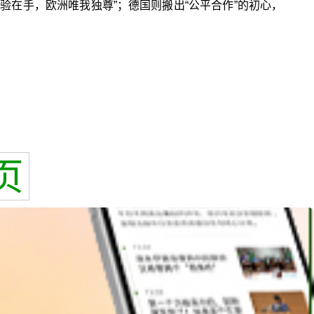
验在手，欧洲唯我独尊”；德国则搬出“公平合作”的初心，
页