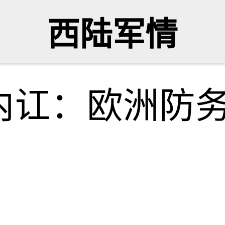
西陆军情
内讧：欧洲防