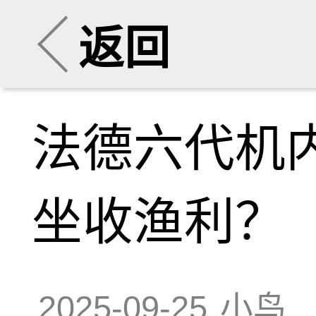
返回
法德六代机
坐收渔利？
2025-09-25
小鸟