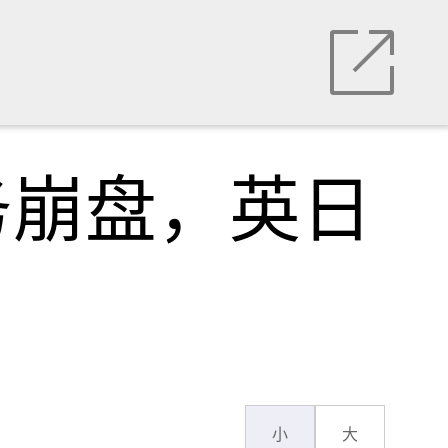
务崩盘，英日
小
大