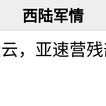
西陆军情
疑云，亚速营