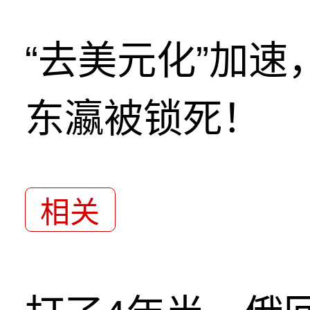
“去美元化”加
东瀛被锁死！
相关