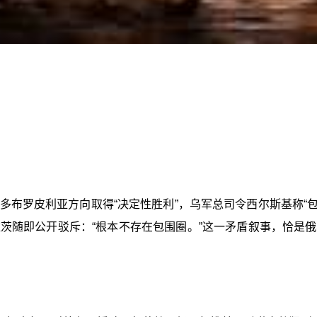
多布罗皮利亚方向取得“决定性胜利”，乌军总司令西尔斯基称“包
维茨随即公开驳斥：“根本不存在包围圈。”这一矛盾叙事，恰