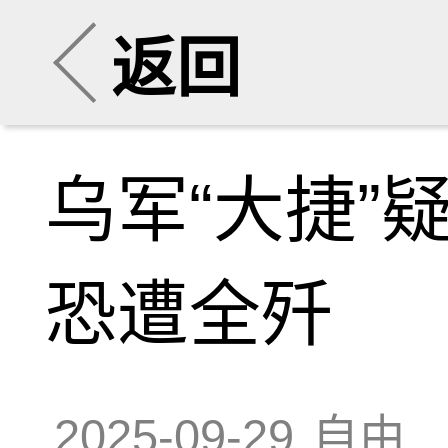
返回
乌军“大捷”
恐遭全歼
2025-09-29
自由