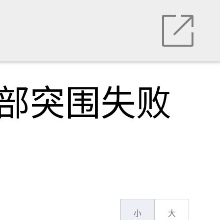
残部突围失败
小
大