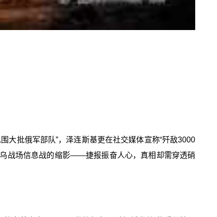
围大批俄军部队”，泽连斯基更在社交媒体宣称“歼敌3000
是俄乌战场信息战的缩影——捷报振奋人心，真相却需穿透硝