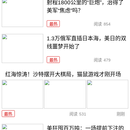
射程1800公里的“巨炮”，治得了
美军“焦虑”吗？
最热
阅读
854
1.3万俄军直插日本海，美日的双
线噩梦开始了
最热
阅读
479
红海惊涛！沙特摆开大棋局，猫鼠游戏才刚开场
最热
阅读
531
刚刚
美狂囤百万吨：一场提前下注的