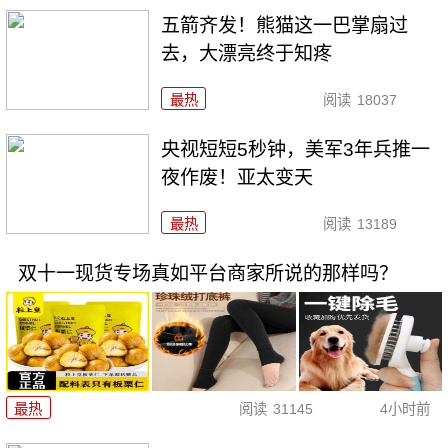
五箭齐发！熊猫这一巴掌扇过
去，大漂亮终于知疼
最热
阅读
18037
央视短短5秒钟，美军3年兵推一
夜作废！亚太变天
最热
阅读
13189
双十一现货专场真如平台商家所说的那样吗？
最热
阅读
31145
4小时前