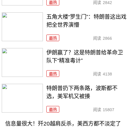
最热
阅读
2842
五角大楼“罗生门”：特朗普这出戏
把全世界演懵
最热
阅读
2866
伊朗赢了？这是特朗普给革命卫
队下“精准毒计”
最热
阅读
4138
特朗普扔下两条路，波斯都不
选，美军机又被揍
最热
阅读
15807
信息量很大！歼20越肩反杀，美西方都不淡定了