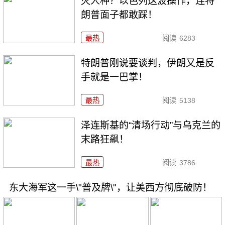
灭人种？以色列这波操作，连特
朗普面子都敢踩！
最热
阅读
6283
特朗普刚说要谈判，伊朗又是反
手就是一巴掌！
最热
阅读
5138
泽连斯基的“清场行动”与乌克兰的
末路狂飙！
最热
阅读
3786
东大海军这一手\"普及牌\"，让美西方彻底破防！