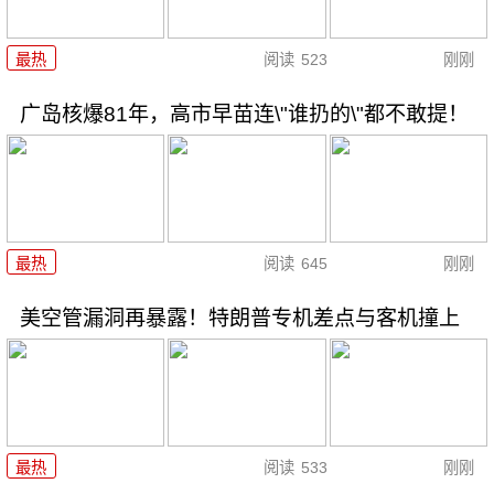
最热
阅读
523
刚刚
广岛核爆81年，高市早苗连\"谁扔的\"都不敢提！
最热
阅读
645
刚刚
美空管漏洞再暴露！特朗普专机差点与客机撞上
最热
阅读
533
刚刚