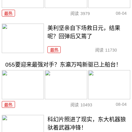
08-04
最热
阅读
3979
美利坚亲自下场救日元，结果
呢？回弹后又蔫了
最热
阅读
11730
055要迎来最强对手？东瀛万吨新驱已上船台！
08-04
最热
阅读
10493
科幻片照进了现实，东大机器狼
驮着武器冲锋！