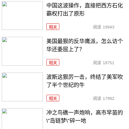
中国这波操作，直接把西方石化
霸权打出了原形
相关
阅读
19943
美国最狠的反华鹰派，怎么访个
华还委屈上了？
相关
阅读
18751
波斯这狠厉一击，终结了美军吹
了半个世纪的牛
相关
阅读
17992
冲之鸟礁一声炮响，高市早苗的
\"岛链梦\"碎一地