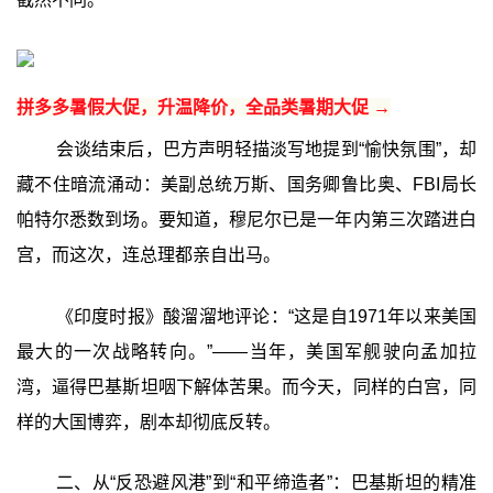
拼多多暑假大促，升温降价，全品类暑期大促 →
会谈结束后，巴方声明轻描淡写地提到“愉快氛围”，却
藏不住暗流涌动：美副总统万斯、国务卿鲁比奥、FBI局长
帕特尔悉数到场。要知道，穆尼尔已是一年内第三次踏进白
宫，而这次，连总理都亲自出马。
《印度时报》酸溜溜地评论：“这是自1971年以来美国
最大的一次战略转向。”——当年，美国军舰驶向孟加拉
湾，逼得巴基斯坦咽下解体苦果。而今天，同样的白宫，同
样的大国博弈，剧本却彻底反转。
二、从“反恐避风港”到“和平缔造者”：巴基斯坦的精准