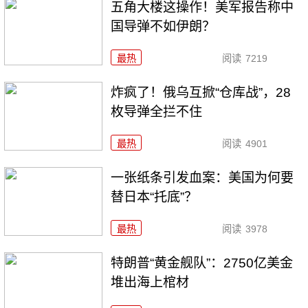
五角大楼这操作！美军报告称中
国导弹不如伊朗？
最热
阅读
7219
炸疯了！俄乌互掀“仓库战”，28
枚导弹全拦不住
最热
阅读
4901
一张纸条引发血案：美国为何要
替日本“托底”？
最热
阅读
3978
特朗普“黄金舰队”：2750亿美金
堆出海上棺材