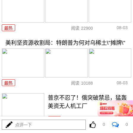
08-03
最热
阅读
22900
美利坚资源收割局：特朗普为何对乌稀土\"摊牌\"
08-03
最热
阅读
10188
普京不忍了！俄突破禁忌，猛轰
美资无人机工厂
最热
阅读
8684
0
0
点评一下