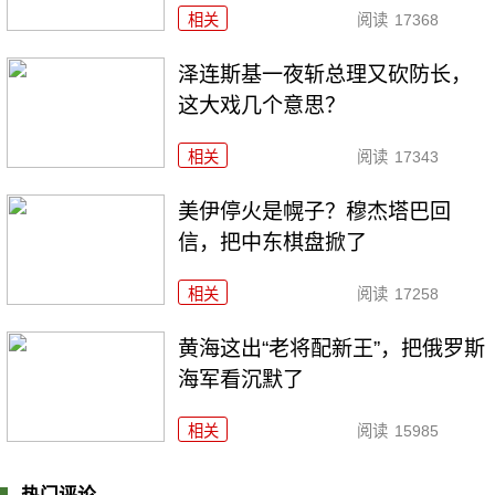
相关
阅读
17368
泽连斯基一夜斩总理又砍防长，
这大戏几个意思？
相关
阅读
17343
美伊停火是幌子？穆杰塔巴回
信，把中东棋盘掀了
相关
阅读
17258
黄海这出“老将配新王”，把俄罗斯
海军看沉默了
相关
阅读
15985