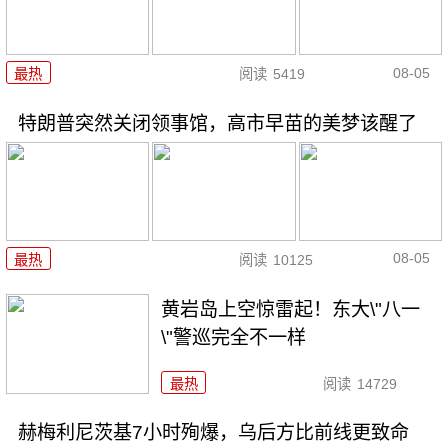
08-05
最热
阅读
5419
特朗普突然关闭领事馆，高市早苗的美梦该醒了
08-05
最热
阅读
10125
黄岩岛上空惊雷起！东大\"八一
\"警巡完全不一样
最热
阅读
14729
赫梅利尼茨基7小时殉爆，乌后方比前线更致命