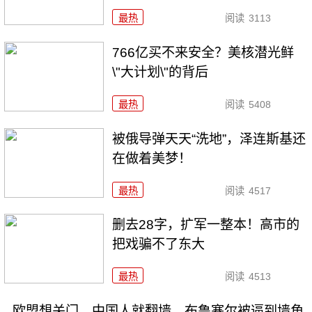
最热
阅读
3113
766亿买不来安全？美核潜光鲜
\"大计划\"的背后
最热
阅读
5408
被俄导弹天天“洗地”，泽连斯基还
在做着美梦！
最热
阅读
4517
删去28字，扩军一整本！高市的
把戏骗不了东大
最热
阅读
4513
欧盟想关门，中国人就翻墙，布鲁塞尔被逼到墙角