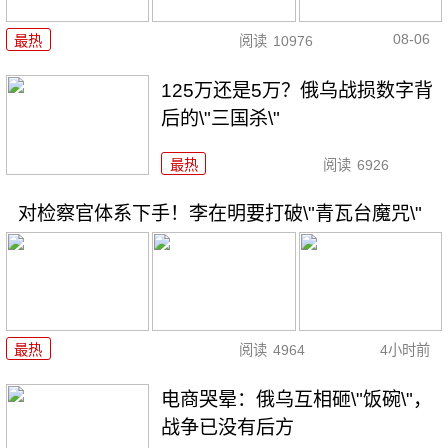
08-06
最热
阅读
10976
125万还是5万？俄乌战损数字背
后的\"三国杀\"
最热
阅读
6926
对检察官体系下手！李在明要打破\"青瓦台魔咒\"
最热
阅读
4964
4小时前
电商哭晕：俄乌互相砸\"饭碗\"，
战争已没有后方