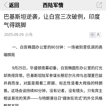
返回
西陆军情
巴基斯坦逆袭，让白宫三次破例，印度
气得跳脚
小
大
2025-09-29
小鸟
一、白宫椭圆办公室的80分钟：一场被刻意低调的高
端棋局
9月25日，华盛顿夜幕初垂，白宫椭圆形办公室的灯光
却亮得异常。巴基斯坦陆军参谋长穆尼尔元帅与总理夏巴兹
并肩而坐，对面是翘着二郎腿、标志性竖着大拇指的特朗
普。这场会谈持续80分钟，没有记者，没有镜头，只有宾主
相谈甚欢的笑声——与特朗普往日“媒体狂欢式”的外交风格
截然不同。