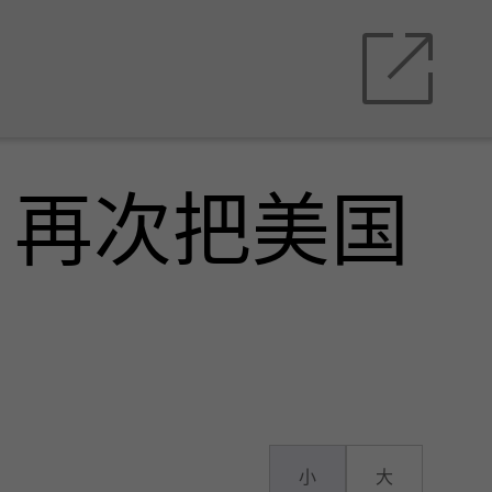
：再次把美国
小
大