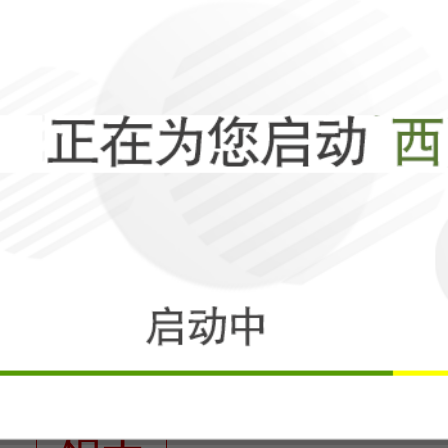
相关
五箭齐发！熊猫
去，大漂亮终于
相关