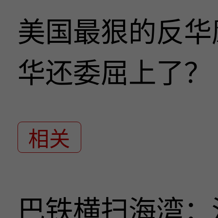
美国最狠的反华
华还委屈上了？
相关
巴铁横扫海湾：