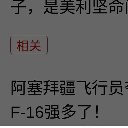
子，是美利坚命
相关
阿塞拜疆飞行员
F-16强多了！