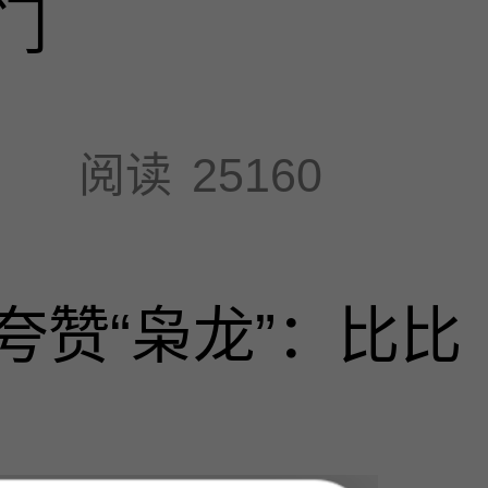
门
阅读
25160
夸赞“枭龙”：比比