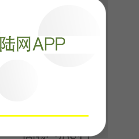
阅读
23293
这一巴掌扇过
知疼
阅读
20811