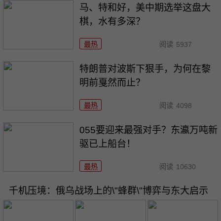
马、特和好，美中期选举这盘大
棋，水有多深？
最热
阅读
5937
特朗普对波斯下狠手，为何在黎
明前戛然而止？
最热
阅读
4098
055要迎来最强对手？东瀛万吨新
驱已上船台！
最热
阅读
10630
千机压境：俄乌战场上的\"蜂群\"博弈与东大启示