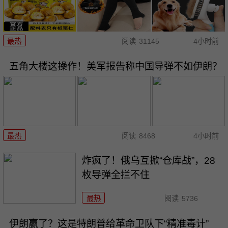
最热
阅读
31145
4小时前
五角大楼这操作！美军报告称中国导弹不如伊朗？
最热
阅读
8468
4小时前
炸疯了！俄乌互掀“仓库战”，28
枚导弹全拦不住
最热
阅读
5736
伊朗赢了？这是特朗普给革命卫队下“精准毒计”