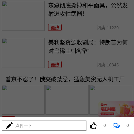
东瀛彻底撕掉和平面具，公然发
射进攻性武器！
最热
阅读
11229
美利坚资源收割局：特朗普为何
对乌稀土\"摊牌\"
最热
阅读
10345
普京不忍了！俄突破禁忌，猛轰美资无人机工厂
08-03
最热
阅读
8790
0
0
点评一下