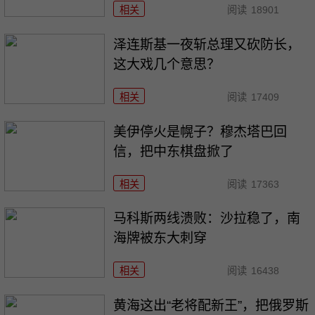
相关
阅读
18901
泽连斯基一夜斩总理又砍防长，
这大戏几个意思？
相关
阅读
17409
美伊停火是幌子？穆杰塔巴回
信，把中东棋盘掀了
相关
阅读
17363
马科斯两线溃败：沙拉稳了，南
海牌被东大刺穿
相关
阅读
16438
黄海这出“老将配新王”，把俄罗斯