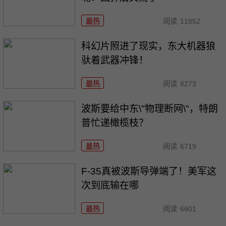
最热
阅读
11852
科幻片照进了现实，东大机器狼
驮着武器冲锋！
最热
阅读
8273
波斯要给中东\"物理断网\"，特朗
普忙递橄榄枝？
最热
阅读
6719
F-35真被波斯导弹端了！美军这
次到底输在哪
最热
阅读
6601