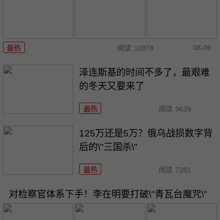
08-06
最热
阅读
10978
泽连斯基的时间不多了，最艰难
的冬天又要来了
最热
阅读
9639
125万还是5万？俄乌战损数字背
后的\"三国杀\"
最热
阅读
7281
对检察官体系下手！李在明要打破\"青瓦台魔咒\"