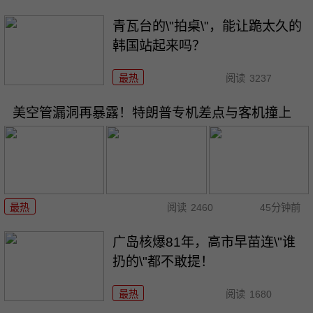
青瓦台的\"拍桌\"，能让跪太久的
韩国站起来吗？
最热
阅读
3237
美空管漏洞再暴露！特朗普专机差点与客机撞上
最热
阅读
2460
45分钟前
广岛核爆81年，高市早苗连\"谁
扔的\"都不敢提！
最热
阅读
1680