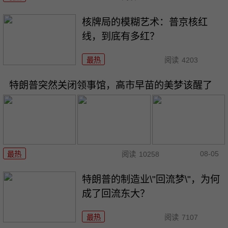
核牌局的模糊艺术：普京核红
线，到底有多红？
最热
阅读
4203
特朗普突然关闭领事馆，高市早苗的美梦该醒了
08-05
最热
阅读
10258
特朗普的制造业\"回流梦\"，为何
成了回流东大？
最热
阅读
7107