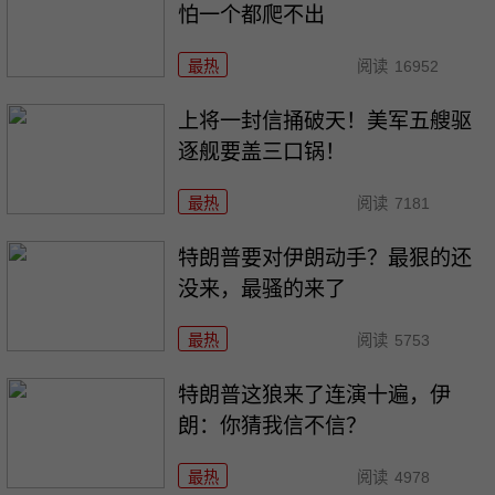
怕一个都爬不出
最热
阅读
16952
上将一封信捅破天！美军五艘驱
逐舰要盖三口锅！
最热
阅读
7181
特朗普要对伊朗动手？最狠的还
没来，最骚的来了
最热
阅读
5753
特朗普这狼来了连演十遍，伊
朗：你猜我信不信？
最热
阅读
4978