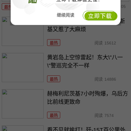
08-05
最热
阅读
4827
继续阅读
土耳其货船在黑海遭袭，泽连斯
基又惹了大麻烦
最热
阅读
15612
黄岩岛上空惊雷起！东大\"八一
\"警巡完全不一样
最热
阅读
14886
赫梅利尼茨基7小时殉爆，乌后方
比前线更致命
最热
阅读
7574
看不见就挨打！歼-15T百公里外