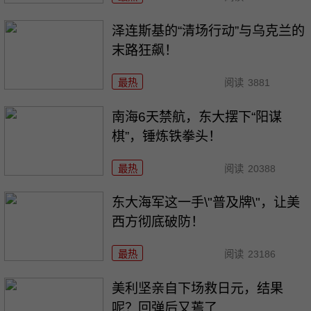
泽连斯基的“清场行动”与乌克兰的
末路狂飙！
最热
阅读
3881
南海6天禁航，东大摆下“阳谋
棋”，锤炼铁拳头！
最热
阅读
20388
东大海军这一手\"普及牌\"，让美
西方彻底破防！
最热
阅读
23186
美利坚亲自下场救日元，结果
呢？回弹后又蔫了