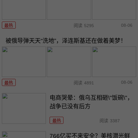
08-06
最热
阅读
5295
被俄导弹天天“洗地”，泽连斯基还在做着美梦！
08-06
最热
阅读
4891
电商哭晕：俄乌互相砸\"饭碗\"，
战争已没有后方
最热
阅读
3387
766亿买不来安全？美核潜光鲜