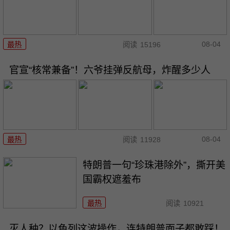
08-04
最热
阅读
15196
官宣“核常兼备”！六爷挂弹反航母，炸醒多少人
08-04
最热
阅读
11928
特朗普一句“珍珠港除外”，撕开美
国霸权遮羞布
最热
阅读
10921
灭人种？以色列这波操作，连特朗普面子都敢踩！