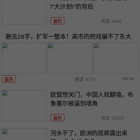
\"大计划\"的背后
最热
阅读
5662
删去28字，扩军一整本！高市的把戏骗不了东大
08-06
最热
阅读
4779
欧盟想关门，中国人就翻墙，布
鲁塞尔被逼到墙角
最热
阅读
15355
河水干了，欧洲的底裤露出来