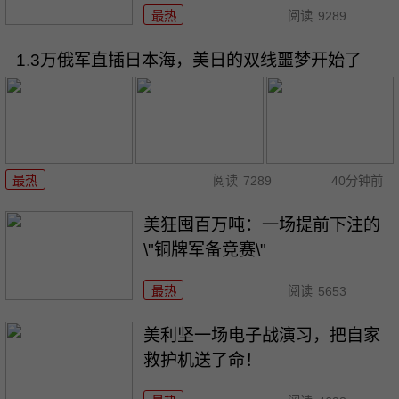
最热
阅读
9289
1.3万俄军直插日本海，美日的双线噩梦开始了
最热
阅读
7289
40分钟前
美狂囤百万吨：一场提前下注的
\"铜牌军备竞赛\"
最热
阅读
5653
美利坚一场电子战演习，把自家
救护机送了命！