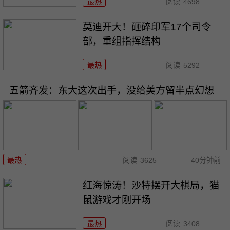
最热
阅读
4698
莫迪开大！砸碎印军17个司令
部，重组指挥结构
最热
阅读
5292
五箭齐发：东大这次出手，没给美方留半点幻想
最热
阅读
3625
40分钟前
红海惊涛！沙特摆开大棋局，猫
鼠游戏才刚开场
最热
阅读
3408