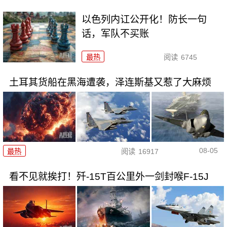
以色列内讧公开化！防长一句
话，军队不买账
最热
阅读
6745
土耳其货船在黑海遭袭，泽连斯基又惹了大麻烦
08-05
最热
阅读
16917
看不见就挨打！歼-15T百公里外一剑封喉F-15J