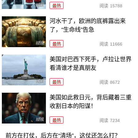
最热
阅读
15788
河水干了，欧洲的底裤露出来
了，“生命线”告急
最热
阅读
11666
美国对巴西下死手，卢拉让世界
看清谁才是真朋友
最热
阅读
8672
美国如此救日元，背后藏着三重
收割日本的阳谋！
最热
阅读
7234
前方在打仗，后方在“清场”，这仗还怎么打？