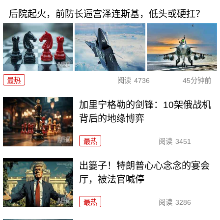
后院起火，前防长逼宫泽连斯基，低头或硬扛？
最热
阅读
4736
45分钟前
加里宁格勒的剑锋：10架俄战机
背后的地缘博弈
最热
阅读
3451
出篓子！特朗普心心念念的宴会
厅，被法官喊停
最热
阅读
3286