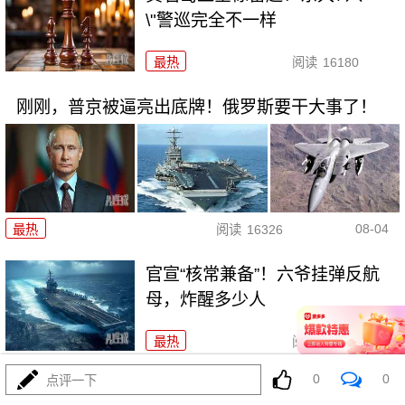
\"警巡完全不一样
最热
阅读
16180
刚刚，普京被逼亮出底牌！俄罗斯要干大事了！
08-04
最热
阅读
16326
官宣“核常兼备”！六爷挂弹反航
母，炸醒多少人
最热
阅读
13099
0
0
点评一下
特朗普一句“珍珠港除外”，撕开美