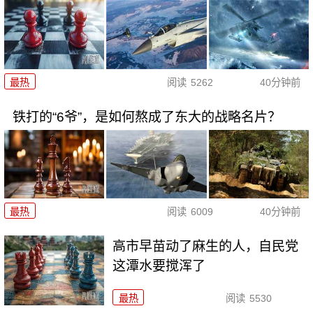
最热
阅读
5262
40分钟前
铁打的“6爷”，是如何熬成了东大的战略名片？
最热
阅读
6009
40分钟前
高市早苗动了麻生的人，自民党
这潭水要搅浑了
最热
阅读
5530