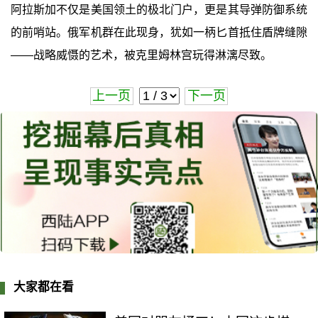
阿拉斯加不仅是美国领土的极北门户，更是其导弹防御系统
的前哨站。俄军机群在此现身，犹如一柄匕首抵住盾牌缝隙
——战略威慑的艺术，被克里姆林宫玩得淋漓尽致。
上一页
下一页
大家都在看