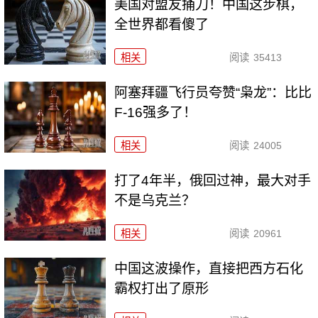
美国对盟友捅刀！中国这步棋，
全世界都看傻了
相关
阅读
35413
阿塞拜疆飞行员夸赞“枭龙”：比比
F-16强多了！
相关
阅读
24005
打了4年半，俄回过神，最大对手
不是乌克兰？
相关
阅读
20961
中国这波操作，直接把西方石化
霸权打出了原形