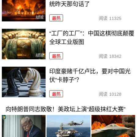
统昨天那句话了
最热
阅读
11325
“工厂的工厂”：中国这棋彻底颠覆
全球工业版图
最热
阅读
18342
印度豪赌千亿卢比，要对中国光
伏“卡脖子”？
最热
阅读
10128
向特朗普同志致敬！美政坛上演“超级抹红大赛”