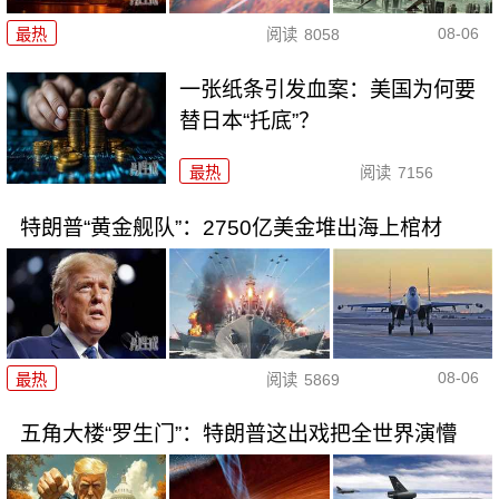
08-06
最热
阅读
8058
一张纸条引发血案：美国为何要
替日本“托底”？
最热
阅读
7156
特朗普“黄金舰队”：2750亿美金堆出海上棺材
08-06
最热
阅读
5869
五角大楼“罗生门”：特朗普这出戏把全世界演懵