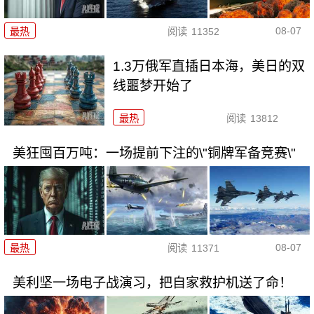
08-07
最热
阅读
11352
1.3万俄军直插日本海，美日的双
线噩梦开始了
最热
阅读
13812
美狂囤百万吨：一场提前下注的\"铜牌军备竞赛\"
08-07
最热
阅读
11371
美利坚一场电子战演习，把自家救护机送了命！