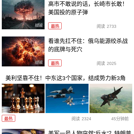
高市不敢说的话，长崎市长敢！
美国投的原子弹
最热
阅读
2733
看谁先扛不住：俄乌能源绞杀战
的底牌与死穴
最热
阅读
2025
美利坚靠不住！中东这3个国家，结成势力新3角
最热
阅读
2324
45分钟前
美军一号人物突然“反水”？特朗普