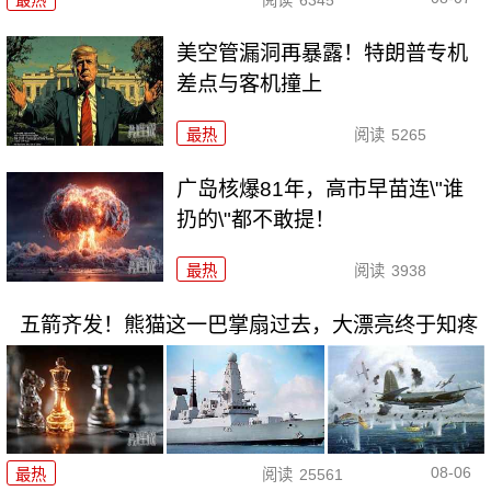
美空管漏洞再暴露！特朗普专机
差点与客机撞上
最热
阅读
5265
广岛核爆81年，高市早苗连\"谁
扔的\"都不敢提！
最热
阅读
3938
五箭齐发！熊猫这一巴掌扇过去，大漂亮终于知疼
08-06
最热
阅读
25561