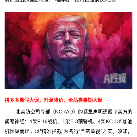
拼多多暑假大促，升温降价，全品类暑期大促 →
北美防空司令部（NORAD）的紧急声明透露了美方的
紧绷神经：4架F-16战机、1架E-3预警机、4架KC-135加油
机倾巢而出，以“精准拦截”为名行“严密监视”之实。须知，