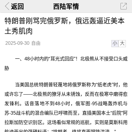
返回
西陆军情
特朗普刚骂完俄罗斯，俄远轰逼近美本
土秀肌肉
小
大
2025-09-30
自由
一、48小时内的“耳光式回应”！北极熊从不接受口头威
胁
当美国总统特朗普轻蔑地将俄罗斯称为“纸老虎”时，他
或许忘了——北极熊的獠牙从未锈蚀，反而在极寒中磨得愈
发锋利。话音落地不到48小时，俄军图-95战略轰炸机与
苏-35战斗机的混合编队已呼啸而至，直插美国本土“后院”阿
拉斯加防空识别区。这场看似常规的巡航，实则是莫斯科用
航迹画出的强硬标语：“挑衅者，终将直面钢铁洪流。”