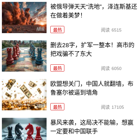
被俄导弹天天“洗地”，泽连斯基还
在做着美梦！
最热
阅读
6515
删去28字，扩军一整本！高市的
把戏骗不了东大
最热
阅读
6050
欧盟想关门，中国人就翻墙，布
鲁塞尔被逼到墙角
最热
阅读
17105
暴风来袭，这局决不能输，想赢
一定要和中国联手