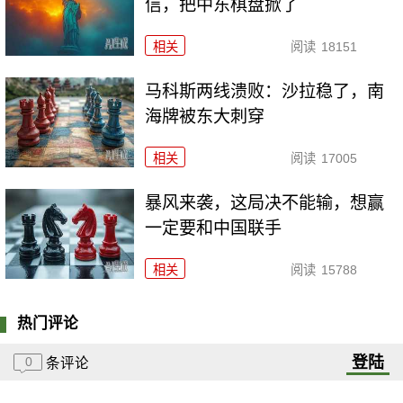
信，把中东棋盘掀了
相关
阅读
18151
马科斯两线溃败：沙拉稳了，南
海牌被东大刺穿
相关
阅读
17005
暴风来袭，这局决不能输，想赢
一定要和中国联手
相关
阅读
15788
热门评论
登陆
0
条评论