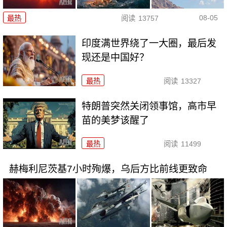
08-05
最热
阅读
13757
印度满世界绕了一大圈，最后发
现还是中国好？
最热
阅读
13327
特朗普突然关闭领事馆，高市早
苗的美梦该醒了
最热
阅读
11499
赫梅利尼茨基7小时殉爆，乌后方比前线更致命