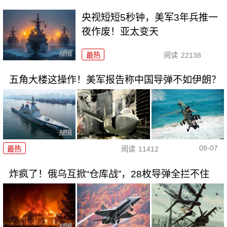
央视短短5秒钟，美军3年兵推一
夜作废！亚太变天
最热
阅读
22138
五角大楼这操作！美军报告称中国导弹不如伊朗？
08-07
最热
阅读
11412
炸疯了！俄乌互掀“仓库战”，28枚导弹全拦不住