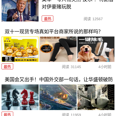
对伊豪赌玩脱
最热
阅读
12567
双十一现货专场真如平台商家所说的那样吗？
最热
阅读
31145
4小时前
美国会又出手！中国外交部一句话，让华盛顿破防
最热
阅读
11959
4小时前