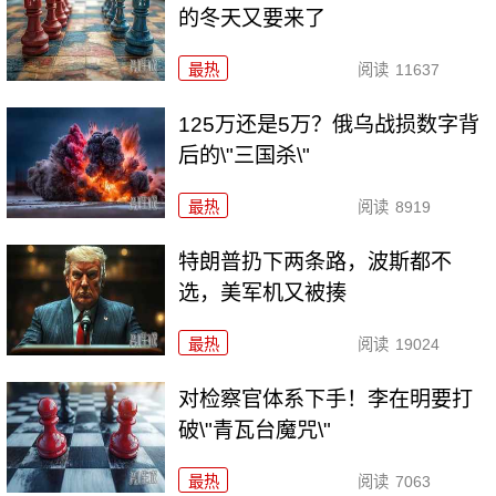
的冬天又要来了
最热
阅读
11637
125万还是5万？俄乌战损数字背
后的\"三国杀\"
最热
阅读
8919
特朗普扔下两条路，波斯都不
选，美军机又被揍
最热
阅读
19024
对检察官体系下手！李在明要打
破\"青瓦台魔咒\"
最热
阅读
7063