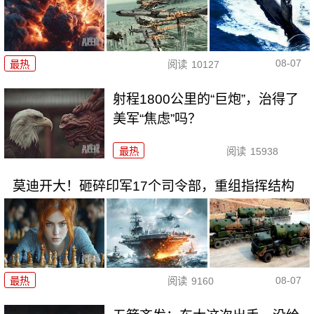
08-07
最热
阅读
10127
射程1800公里的“巨炮”，治得了
美军“焦虑”吗？
最热
阅读
15938
莫迪开大！砸碎印军17个司令部，重组指挥结构
08-07
最热
阅读
9160