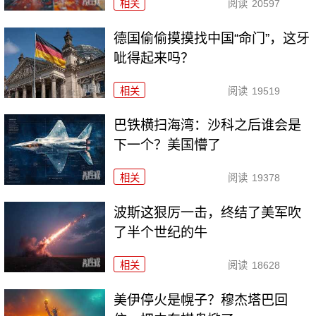
相关
阅读
20597
德国偷偷摸摸找中国“命门”，这牙
呲得起来吗？
相关
阅读
19519
巴铁横扫海湾：沙科之后谁会是
下一个？美国懵了
相关
阅读
19378
波斯这狠厉一击，终结了美军吹
了半个世纪的牛
相关
阅读
18628
美伊停火是幌子？穆杰塔巴回