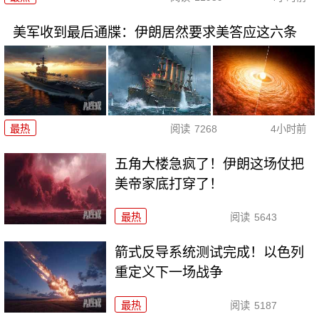
美军收到最后通牒：伊朗居然要求美答应这六条
最热
阅读
7268
4小时前
五角大楼急疯了！伊朗这场仗把
美帝家底打穿了！
最热
阅读
5643
箭式反导系统测试完成！以色列
重定义下一场战争
最热
阅读
5187