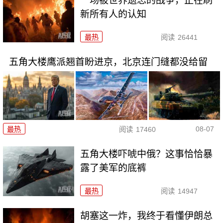
一场被世界遗忘的战争，正在刷
新所有人的认知
最热
阅读
26441
五角大楼鹰派翘首盼进京，北京连门缝都没给留
08-07
最热
阅读
17460
五角大楼吓唬中俄？这事恰恰暴
露了美军的底裤
最热
阅读
14947
胡塞这一炸，我终于看懂伊朗总