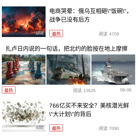
电商哭晕：俄乌互相砸\"饭碗\"，
战争已没有后方
最热
阅读
4709
扎卢日内说的一句话，把北约的脸按在地上摩擦
08-06
最热
阅读
13625
766亿买不来安全？美核潜光鲜
\"大计划\"的背后
最热
阅读
7090