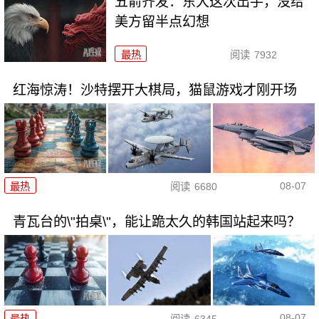
五箭齐发：东大这次出手，没给
美方留半点幻想
最热
阅读
7932
红海惊涛！沙特摆开大棋局，猫鼠游戏才刚开场
08-07
最热
阅读
6680
青瓦台的\"拍桌\"，能让跪太久的韩国站起来吗？
08-07
最热
阅读
6345