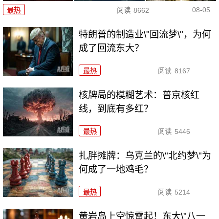
08-05
最热
阅读
8662
特朗普的制造业\"回流梦\"，为何
成了回流东大？
最热
阅读
8167
核牌局的模糊艺术：普京核红
线，到底有多红？
最热
阅读
5446
扎胖摊牌：乌克兰的\"北约梦\"为
何成了一地鸡毛？
最热
阅读
5214
黄岩岛上空惊雷起！东大\"八一