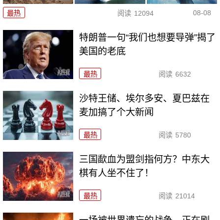
08-08
最热
阅读
12094
特朗普一句“我们也想要导弹”揭了
美国的老底
最热
阅读
6632
沙特王储、埃尔多安、夏巴兹在
麦加搞了个大新闻
最热
阅读
5780
三国歃血为盟剑指何方？中东大
棋有人坐不住了！
最热
阅读
21014