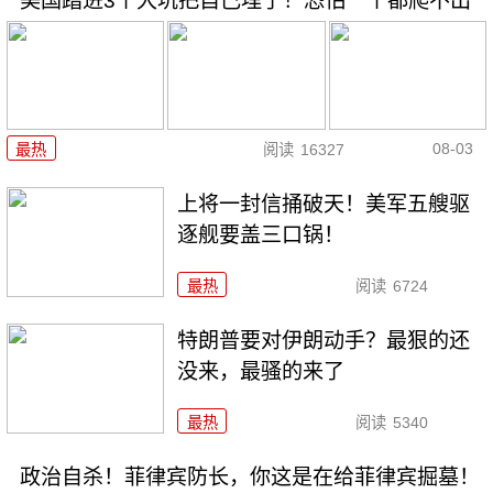
美国踏进3个大坑把自己埋了！恐怕一个都爬不出
08-03
最热
阅读
16327
上将一封信捅破天！美军五艘驱
逐舰要盖三口锅！
最热
阅读
6724
特朗普要对伊朗动手？最狠的还
没来，最骚的来了
最热
阅读
5340
政治自杀！菲律宾防长，你这是在给菲律宾掘墓！