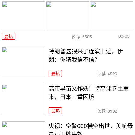
08-03
最热
阅读
6505
特朗普这狼来了连演十遍，伊
朗：你猜我信不信？
最热
阅读
4529
高市早苗又作妖！特高课卷土重
来，日本三重困境
最热
阅读
3932
央视：空警600横空出世，美航母
最强王牌失效