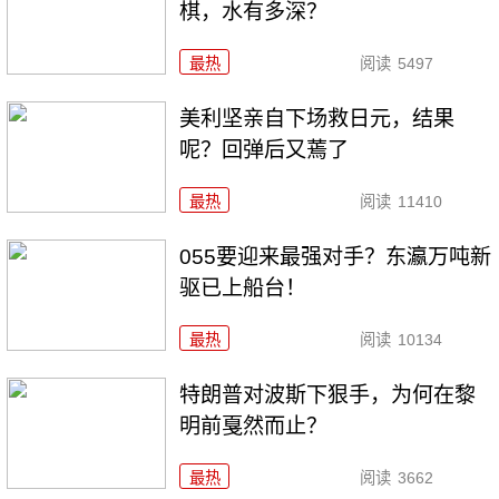
棋，水有多深？
最热
阅读
5497
美利坚亲自下场救日元，结果
呢？回弹后又蔫了
最热
阅读
11410
055要迎来最强对手？东瀛万吨新
驱已上船台！
最热
阅读
10134
特朗普对波斯下狠手，为何在黎
明前戛然而止？
最热
阅读
3662