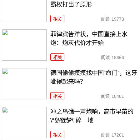
霸权打出了原形
相关
阅读
19773
菲律宾告洋状，中国直接上水
炮：炮灰代价才开始
相关
阅读
18666
德国偷偷摸摸找中国“命门”，这牙
呲得起来吗？
相关
阅读
18481
冲之鸟礁一声炮响，高市早苗的
\"岛链梦\"碎一地
相关
阅读
17201