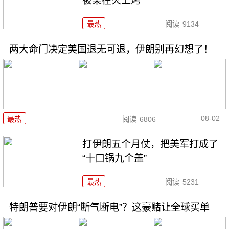
被架在火上烤
最热
阅读
9134
两大命门决定美国退无可退，伊朗别再幻想了！
08-02
最热
阅读
6806
打伊朗五个月仗，把美军打成了
“十口锅九个盖”
最热
阅读
5231
特朗普要对伊朗“断气断电”？这豪赌让全球买单