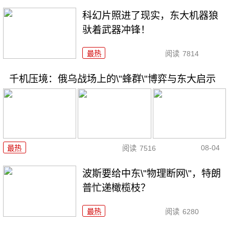
科幻片照进了现实，东大机器狼
驮着武器冲锋！
最热
阅读
7814
千机压境：俄乌战场上的\"蜂群\"博弈与东大启示
08-04
最热
阅读
7516
波斯要给中东\"物理断网\"，特朗
普忙递橄榄枝？
最热
阅读
6280