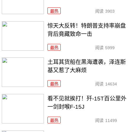
最热
阅读
3903
惊天大反转！特朗普支持率崩盘
背后竟藏致命一击
最热
阅读
5999
土耳其货船在黑海遭袭，泽连斯
基又惹了大麻烦
最热
阅读
14634
看不见就挨打！歼-15T百公里外
一剑封喉F-15J
最热
阅读
11499