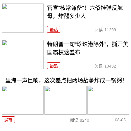
官宣“核常兼备”！六爷挂弹反航
母，炸醒多少人
最热
阅读
11299
特朗普一句“珍珠港除外”，撕开美
国霸权遮羞布
最热
阅读
10432
里海一声巨响，这次差点把两场战争炸成一锅粥！
08-05
最热
阅读
8240