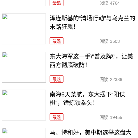
最热
阅读
4764
泽连斯基的“清场行动”与乌克兰的
末路狂飙！
最热
阅读
3503
东大海军这一手\"普及牌\"，让美
西方彻底破防！
最热
阅读
22336
南海6天禁航，东大摆下“阳谋
棋”，锤炼铁拳头！
最热
阅读
19455
马、特和好，美中期选举这盘大