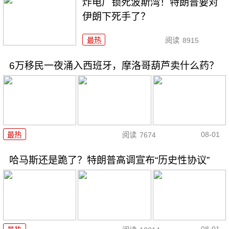
炸电厂锁死波斯湾！特朗普要对
伊朗下死手了？
最热
阅读
8915
6万移民一夜涌入西班牙，摩洛哥葫芦卖什么药？
08-01
最热
阅读
7674
哈马斯还是跪了？特朗普高调宣布“历史性协议”