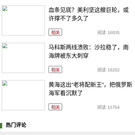
血条见底？美利坚这艘巨轮，或
许撑不了多久了
相关
阅读
16835
马科斯两线溃败：沙拉稳了，南
海牌被东大刺穿
相关
阅读
16202
黄海这出“老将配新王”，把俄罗斯
海军看沉默了
相关
阅读
15764
热门评论