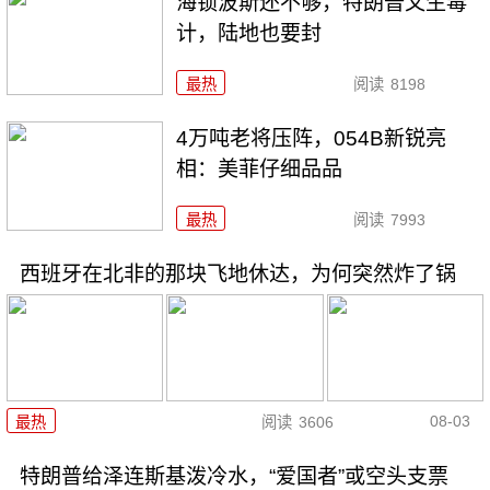
海锁波斯还不够，特朗普又生毒
计，陆地也要封
最热
阅读
8198
4万吨老将压阵，054B新锐亮
相：美菲仔细品品
最热
阅读
7993
西班牙在北非的那块飞地休达，为何突然炸了锅
08-03
最热
阅读
3606
特朗普给泽连斯基泼冷水，“爱国者”或空头支票