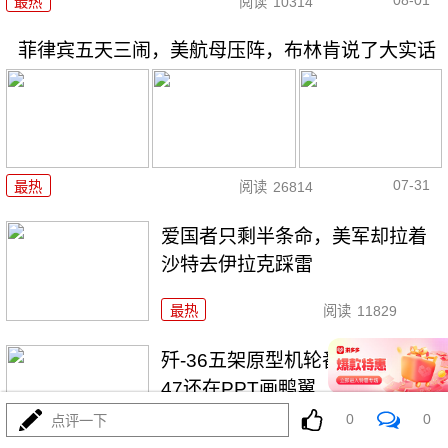
08-01
最热
阅读
10314
菲律宾五天三闹，美航母压阵，布林肯说了大实话
07-31
最热
阅读
26814
爱国者只剩半条命，美军却拉着
沙特去伊拉克踩雷
最热
阅读
11829
歼-36五架原型机轮番上天，美F-
47还在PPT画鸭翼
0
0
点评一下
最热
阅读
20655