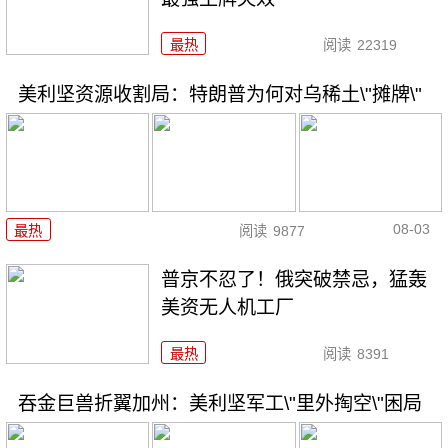
最热
阅读
22319
美利坚资源收割局：特朗普为何对乌稀土\"摊牌\"
08-03
最热
阅读
9877
普京不忍了！俄突破禁忌，猛轰
美资无人机工厂
最热
阅读
8391
吞金巨兽折翼加州：美利坚军工\"里外掏空\"困局