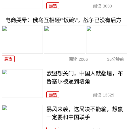
最热
阅读
3039
电商哭晕：俄乌互相砸\"饭碗\"，战争已没有后方
最热
阅读
2066
35分钟前
欧盟想关门，中国人就翻墙，布
鲁塞尔被逼到墙角
最热
阅读
13529
暴风来袭，这局决不能输，想赢
一定要和中国联手