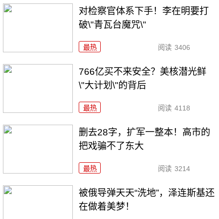
对检察官体系下手！李在明要打
破\"青瓦台魔咒\"
最热
阅读
3406
766亿买不来安全？美核潜光鲜
\"大计划\"的背后
最热
阅读
4118
删去28字，扩军一整本！高市的
把戏骗不了东大
最热
阅读
3214
被俄导弹天天“洗地”，泽连斯基还
在做着美梦！