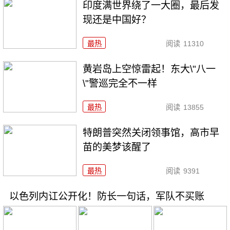
印度满世界绕了一大圈，最后发
现还是中国好？
最热
阅读
11310
黄岩岛上空惊雷起！东大\"八一
\"警巡完全不一样
最热
阅读
13855
特朗普突然关闭领事馆，高市早
苗的美梦该醒了
最热
阅读
9391
以色列内讧公开化！防长一句话，军队不买账