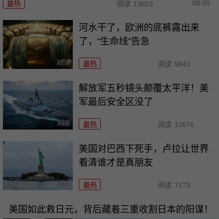
08-05
最热
阅读
13653
河水干了，欧洲的底裤露出来
了，“生命线”告急
最热
阅读
9843
解放军五秒镜头颠覆太平洋！美
军最后安全区没了
最热
阅读
12676
美国对巴西下死手，卢拉让世界
看清谁才是真朋友
最热
阅读
7173
美国如此救日元，背后藏着三重收割日本的阳谋！