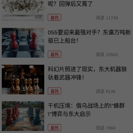
呢？回弹后又蔫了
最热
阅读
11749
055要迎来最强对手？东瀛万吨新
驱已上船台！
最热
阅读
10503
科幻片照进了现实，东大机器狼
驮着武器冲锋！
最热
阅读
8136
千机压境：俄乌战场上的\"蜂群
\"博弈与东大启示
最热
阅读
7884