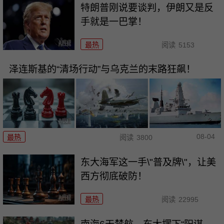
特朗普刚说要谈判，伊朗又是反
手就是一巴掌！
最热
阅读
5153
泽连斯基的“清场行动”与乌克兰的末路狂飙！
08-04
最热
阅读
3800
东大海军这一手\"普及牌\"，让美
西方彻底破防！
最热
阅读
22995