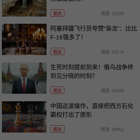
相关
阅读
23185
阿塞拜疆飞行员夸赞“枭龙”：比比
F-16强多了！
相关
阅读
23174
生死时刻提前到来！俄乌战争终
到见分晓的时刻？
相关
阅读
22494
中国这波操作，直接把西方石化
霸权打出了原形
相关
阅读
19952