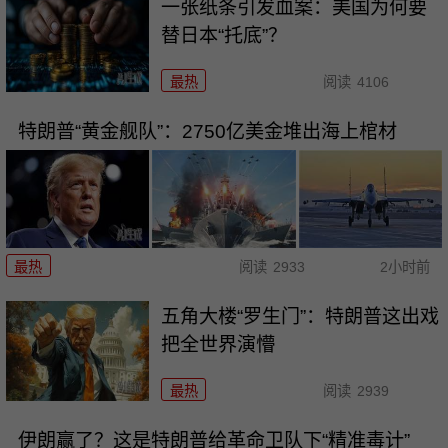
一张纸条引发血案：美国为何要
替日本“托底”？
最热
阅读
4106
特朗普“黄金舰队”：2750亿美金堆出海上棺材
最热
阅读
2933
2小时前
五角大楼“罗生门”：特朗普这出戏
把全世界演懵
最热
阅读
2939
伊朗赢了？这是特朗普给革命卫队下“精准毒计”