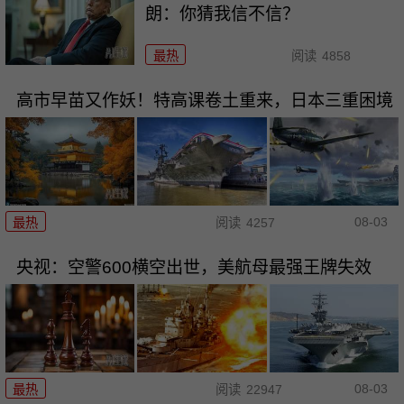
朗：你猜我信不信？
最热
阅读
4858
高市早苗又作妖！特高课卷土重来，日本三重困境
08-03
最热
阅读
4257
央视：空警600横空出世，美航母最强王牌失效
08-03
最热
阅读
22947