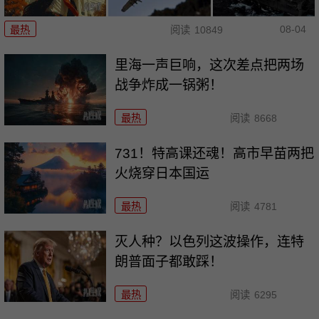
08-04
最热
阅读
10849
里海一声巨响，这次差点把两场
战争炸成一锅粥！
最热
阅读
8668
731！特高课还魂！高市早苗两把
火烧穿日本国运
最热
阅读
4781
灭人种？以色列这波操作，连特
朗普面子都敢踩！
最热
阅读
6295