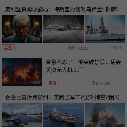
美利坚资源收割局：特朗普为何对乌稀土\"摊牌\"
08-03
最热
阅读
10210
普京不忍了！俄突破禁忌，猛轰
美资无人机工厂
最热
阅读
8694
吞金巨兽折翼加州：美利坚军工\"里外掏空\"困局