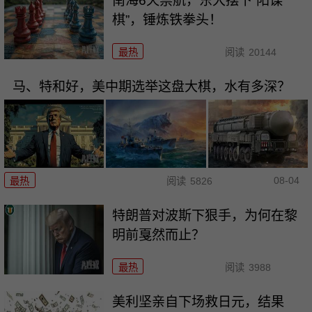
南海6天禁航，东大摆下“阳谋
棋”，锤炼铁拳头！
最热
阅读
20144
马、特和好，美中期选举这盘大棋，水有多深？
08-04
最热
阅读
5826
特朗普对波斯下狠手，为何在黎
明前戛然而止？
最热
阅读
3988
美利坚亲自下场救日元，结果