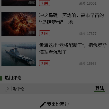
相关
阅读
18001
冲之鸟礁一声炮响，高市早苗的
\"岛链梦\"碎一地
相关
阅读
17377
黄海这出“老将配新王”，把俄罗斯
海军看沉默了
相关
阅读
15988
热门评论
登陆
0
条评论
我来说两句