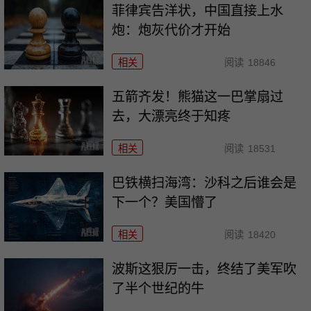
菲律宾告洋状，中国直接上水
炮：炮灰代价才开始
相关
阅读
18846
五箭齐发！熊猫这一巴掌扇过
去，大漂亮终于知疼
相关
阅读
18531
巴铁横扫海湾：沙科之后谁会是
下一个？美国懵了
相关
阅读
18420
波斯这狠厉一击，终结了美军吹
了半个世纪的牛