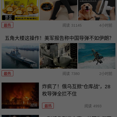
最热
阅读
31145
4小时前
五角大楼这操作！美军报告称中国导弹不如伊朗？
最热
阅读
7380
2小时前
炸疯了！俄乌互掀“仓库战”，28
枚导弹全拦不住
最热
阅读
4993