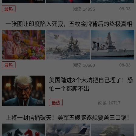
08-03
最热
阅读
14995
一张图让印度陷入死寂，五枚金牌背后的终极真相
08-03
最热
阅读
10500
美国踏进3个大坑把自己埋了！恐
怕一个都爬不出
最热
阅读
16717
上将一封信捅破天！美军五艘驱逐舰要盖三口锅！