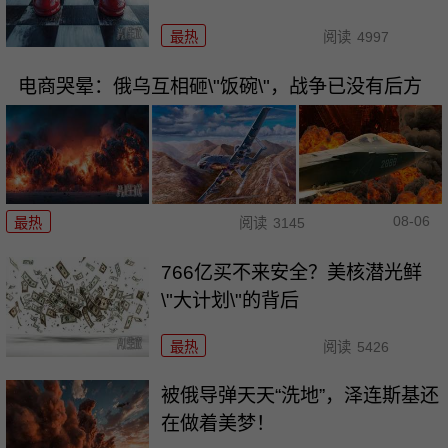
最热
阅读
4997
电商哭晕：俄乌互相砸\"饭碗\"，战争已没有后方
08-06
最热
阅读
3145
766亿买不来安全？美核潜光鲜
\"大计划\"的背后
最热
阅读
5426
被俄导弹天天“洗地”，泽连斯基还
在做着美梦！