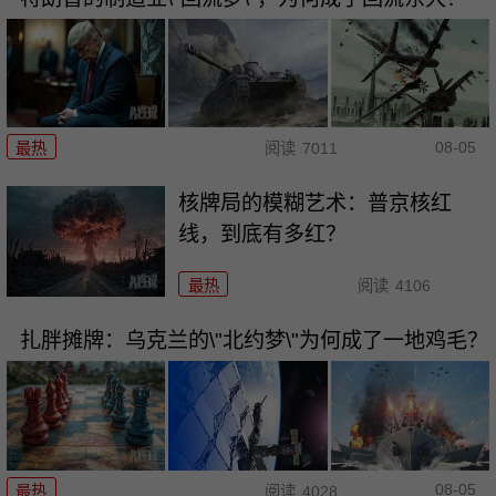
08-05
最热
阅读
7011
核牌局的模糊艺术：普京核红
线，到底有多红？
最热
阅读
4106
扎胖摊牌：乌克兰的\"北约梦\"为何成了一地鸡毛？
08-05
最热
阅读
4028