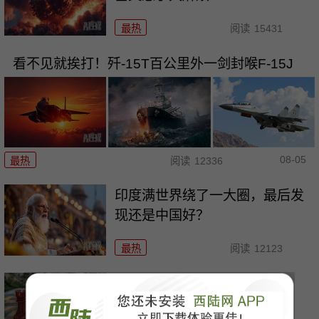
最热
阅读
15431
看不见就挨打！歼-15T百公里外一剑封喉F-15J
08-05
最热
阅读
12336
印度满世界绕了一大圈，最后发
现还是中国好？
最热
阅读
12123
以色列内讧公开化！防长一句
话，军队不买账