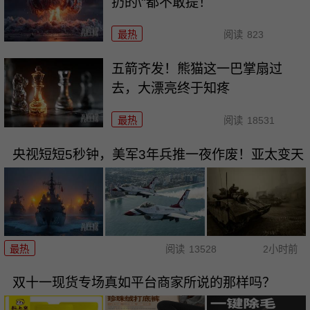
扔的\"都不敢提！
最热
阅读
823
五箭齐发！熊猫这一巴掌扇过
去，大漂亮终于知疼
最热
阅读
18531
央视短短5秒钟，美军3年兵推一夜作废！亚太变天
最热
阅读
13528
2小时前
双十一现货专场真如平台商家所说的那样吗？