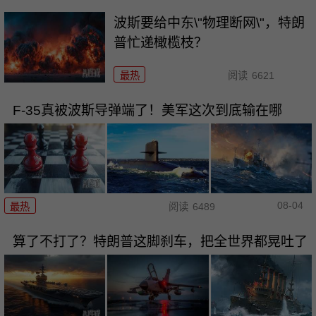
波斯要给中东\"物理断网\"，特朗
普忙递橄榄枝？
最热
阅读
6621
F-35真被波斯导弹端了！美军这次到底输在哪
08-04
最热
阅读
6489
算了不打了？特朗普这脚刹车，把全世界都晃吐了