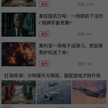
最热
阅读
1209
美狂囤百万吨：一场提前下注的
\"铜牌军备竞赛\"
最热
阅读
860
美利坚一场电子战演习，把自家
救护机送了命！
最热
阅读
764
红海惊涛！沙特摆开大棋局，猫鼠游戏才刚开场