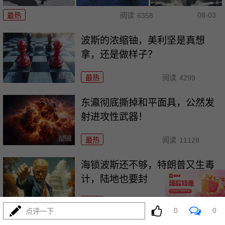
08-03
最热
阅读
6358
波斯的浓缩铀，美利坚是真想
拿，还是做样子？
最热
阅读
4299
东瀛彻底撕掉和平面具，公然发
射进攻性武器！
最热
阅读
11128
海锁波斯还不够，特朗普又生毒
计，陆地也要封
最热
阅读
8541
0
0
点评一下