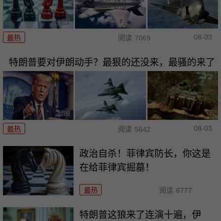
08-03
最热
阅读
7069
特朗普要对伊朗动手？最狠的还没来，最骚的来了
08-03
最热
阅读
5642
政治自杀！菲律宾防长，你这是
在给菲律宾掘墓！
最热
阅读
6777
特朗普这狼来了连演十遍，伊