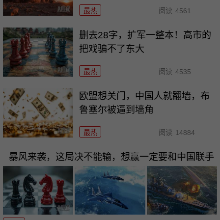
最热
阅读
4561
删去28字，扩军一整本！高市的
把戏骗不了东大
最热
阅读
4535
欧盟想关门，中国人就翻墙，布
鲁塞尔被逼到墙角
最热
阅读
14884
暴风来袭，这局决不能输，想赢一定要和中国联手