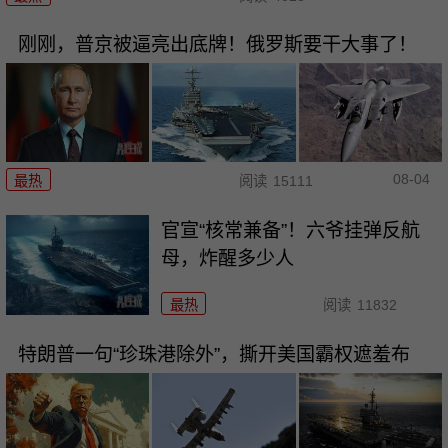
刚刚，普京被逼亮出底牌！俄罗斯要干大事了！
08-04
最热
阅读
15111
官宣“核常兼备”！六爷挂弹反航
母，炸醒多少人
最热
阅读
11832
特朗普一句“珍珠港除外”，撕开美国霸权遮羞布