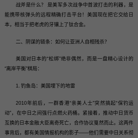
战斧是什么？ 是美军多次战争中首波打击的利器，是
能携带核弹头的远程精确打击平台！美国现在把它交给日
本，相当于把老虎的牙镶上了钛合金。
二、阴谋的链条：如何让亚洲人自相残杀？
美国对日本的“松绑”绝非偶然，而是一盘精心设计的
“离岸平衡”棋局：
1. 钓鱼岛：美国埋下的地雷
2010年前后，一群香港“亲美人士”突然搞起“保钓运
动”，在中日之间强行点燃火药桶。紧接着，推动中日货币
互换的日本金融大臣离奇死亡，合作协议戛然而止。这两件
事背后，都有美国情报机构的影子——他们需要中日关系彻