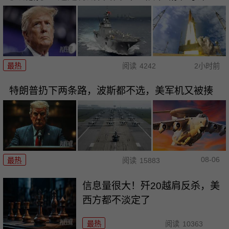
最热
阅读
4242
2小时前
特朗普扔下两条路，波斯都不选，美军机又被揍
08-06
最热
阅读
15883
信息量很大！歼20越肩反杀，美
西方都不淡定了
最热
阅读
10363