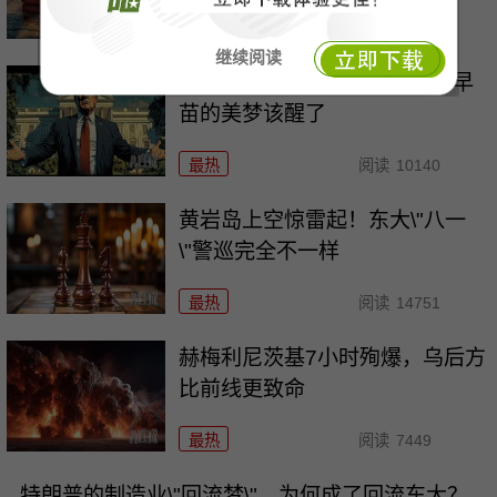
最热
阅读
5438
继续阅读
特朗普突然关闭领事馆，高市早
苗的美梦该醒了
最热
阅读
10140
黄岩岛上空惊雷起！东大\"八一
\"警巡完全不一样
最热
阅读
14751
赫梅利尼茨基7小时殉爆，乌后方
比前线更致命
最热
阅读
7449
特朗普的制造业\"回流梦\"，为何成了回流东大？