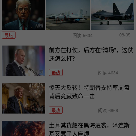
08-05
最热
阅读
5634
前方在打仗，后方在“清场”，这仗
还怎么打？
最热
阅读
4634
惊天大反转！特朗普支持率崩盘
背后竟藏致命一击
最热
阅读
6868
土耳其货船在黑海遭袭，泽连斯
基又惹了大麻烦