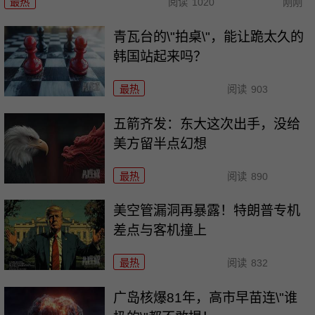
最热
阅读
1020
刚刚
青瓦台的\"拍桌\"，能让跪太久的
韩国站起来吗？
最热
阅读
903
五箭齐发：东大这次出手，没给
美方留半点幻想
最热
阅读
890
美空管漏洞再暴露！特朗普专机
差点与客机撞上
最热
阅读
832
广岛核爆81年，高市早苗连\"谁