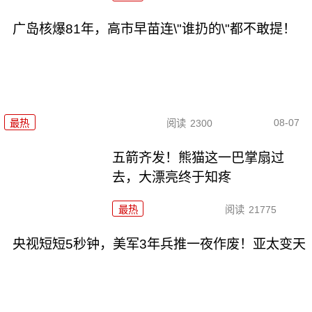
广岛核爆81年，高市早苗连\"谁扔的\"都不敢提！
08-07
最热
阅读
2300
五箭齐发！熊猫这一巴掌扇过
去，大漂亮终于知疼
最热
阅读
21775
央视短短5秒钟，美军3年兵推一夜作废！亚太变天