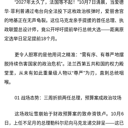
“2027年太久了，法国等不起！”10月7日清晨，当爱德
华·菲利普通过电台向全法投下这枚政治核弹时，爱丽舍宫
的地基正在无声龟裂。这位马克龙亲手提拔的首任总理、执
政联盟总设计师，竟公开呼吁提前举行总统大选——距离原
定选举日足足提前18个月。
更令人胆寒的是他用词之精准：“需有序、有尊严地摆
脱持续伤害国家的政治危机”。法兰西第五共和国的权力殿
堂里，从未有如此重量级人物以“尊严”为刃，直刺总统咽
喉。
01 战场态势：三周折损两任总理，预算案成政治坟场
这场政坛雪崩始于财政预算案的致命滑铁卢。10月6
日，上任不足月的总理勒科尔尼向马克龙递交辞呈——这已