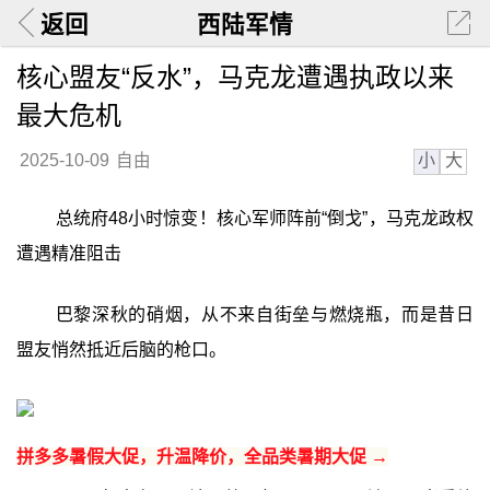
返回
西陆军情
核心盟友“反水”，马克龙遭遇执政以来
最大危机
小
大
2025-10-09
自由
总统府48小时惊变！核心军师阵前“倒戈”，马克龙政权
遭遇精准阻击
巴黎深秋的硝烟，从不来自街垒与燃烧瓶，而是昔日
盟友悄然抵近后脑的枪口。
拼多多暑假大促，升温降价，全品类暑期大促 →