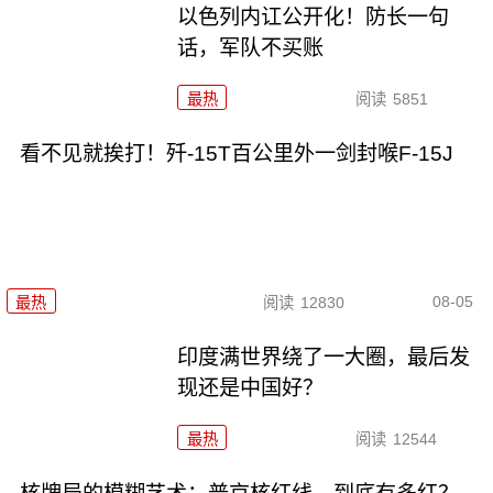
以色列内讧公开化！防长一句
话，军队不买账
最热
阅读
5851
看不见就挨打！歼-15T百公里外一剑封喉F-15J
08-05
最热
阅读
12830
印度满世界绕了一大圈，最后发
现还是中国好？
最热
阅读
12544