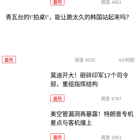
最热
阅读
4551
青瓦台的\"拍桌\"，能让跪太久的韩国站起来吗？
最热
阅读
4232
4小时前
莫迪开大！砸碎印军17个司令
部，重组指挥结构
最热
阅读
6787
美空管漏洞再暴露！特朗普专机
差点与客机撞上
最热
阅读
3351