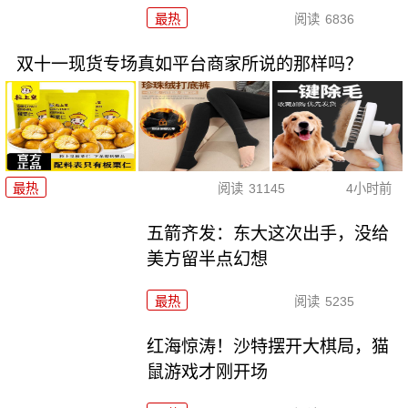
最热
阅读
6836
双十一现货专场真如平台商家所说的那样吗？
最热
阅读
31145
4小时前
五箭齐发：东大这次出手，没给
美方留半点幻想
最热
阅读
5235
红海惊涛！沙特摆开大棋局，猫
鼠游戏才刚开场