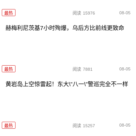
08-05
最热
阅读
15976
赫梅利尼茨基7小时殉爆，乌后方比前线更致命
08-05
最热
阅读
7881
黄岩岛上空惊雷起！东大\"八一\"警巡完全不一样
08-05
最热
阅读
15257