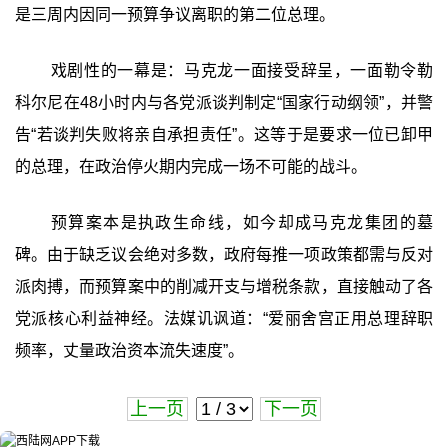
是三周内因同一预算争议离职的第二位总理。
戏剧性的一幕是：马克龙一面接受辞呈，一面勒令勒
科尔尼在48小时内与各党派谈判制定“国家行动纲领”，并警
告“若谈判失败将亲自承担责任”。这等于是要求一位已卸甲
的总理，在政治停火期内完成一场不可能的战斗。
预算案本是执政生命线，如今却成马克龙集团的墓
碑。由于缺乏议会绝对多数，政府每推一项政策都需与反对
派肉搏，而预算案中的削减开支与增税条款，直接触动了各
党派核心利益神经。法媒讥讽道：“爱丽舍宫正用总理辞职
频率，丈量政治资本流失速度”。
上一页
下一页