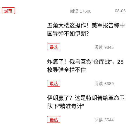
08-06
最热
阅读
17608
五角大楼这操作！美军报告称中
国导弹不如伊朗？
最热
阅读
9345
炸疯了！俄乌互掀“仓库战”，28
枚导弹全拦不住
最热
阅读
6389
伊朗赢了？这是特朗普给革命卫
队下“精准毒计”
最热
阅读
5544