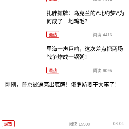
扎胖摊牌：乌克兰的\"北约梦\"为
何成了一地鸡毛？
最热
阅读
4416
里海一声巨响，这次差点把两场
战争炸成一锅粥！
最热
阅读
9095
刚刚，普京被逼亮出底牌！俄罗斯要干大事了！
08-04
最热
阅读
15509