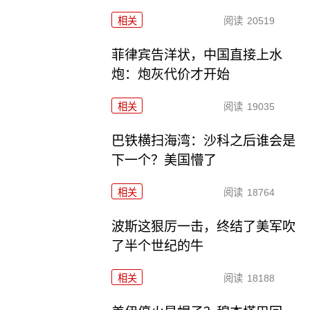
相关
阅读
20519
菲律宾告洋状，中国直接上水
炮：炮灰代价才开始
相关
阅读
19035
巴铁横扫海湾：沙科之后谁会是
下一个？美国懵了
相关
阅读
18764
波斯这狠厉一击，终结了美军吹
了半个世纪的牛
相关
阅读
18188