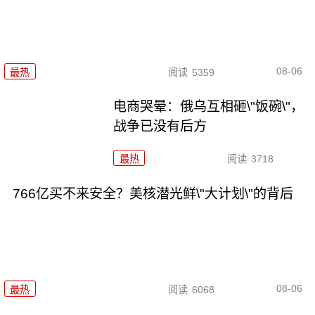
08-06
最热
阅读
5359
电商哭晕：俄乌互相砸\"饭碗\"，
战争已没有后方
最热
阅读
3718
766亿买不来安全？美核潜光鲜\"大计划\"的背后
08-06
最热
阅读
6068