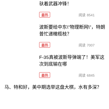
驮着武器冲锋！
最热
阅读
8541
波斯要给中东\"物理断网\"，特朗
普忙递橄榄枝？
最热
阅读
7007
F-35真被波斯导弹端了！美军这
次到底输在哪
最热
阅读
6845
马、特和好，美中期选举这盘大棋，水有多深？