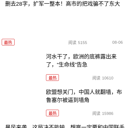
删去28字，扩军一整本！高市的把戏骗不了东大
08-06
最热
阅读
5155
河水干了，欧洲的底裤露出来
了，“生命线”告急
最热
阅读
10610
欧盟想关门，中国人就翻墙，布
鲁塞尔被逼到墙角
最热
阅读
15986
暴风来袭，这局决不能输，想赢一定要和中国联手