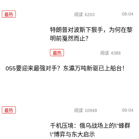
08-04
最热
阅读
6203
特朗普对波斯下狠手，为何在黎
明前戛然而止？
最热
阅读
4388
055要迎来最强对手？东瀛万吨新驱已上船台！
08-04
最热
阅读
10948
千机压境：俄乌战场上的\"蜂群
\"博弈与东大启示