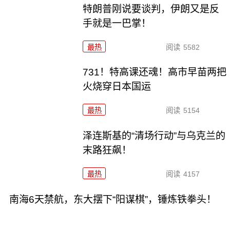
特朗普刚说要谈判，伊朗又是反
手就是一巴掌！
最热
阅读
5582
731！特高课还魂！高市早苗两把
火烧穿日本国运
最热
阅读
5154
泽连斯基的“清场行动”与乌克兰的
末路狂飙！
最热
阅读
4157
南海6天禁航，东大摆下“阳谋棋”，锤炼铁拳头！