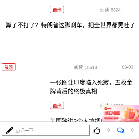
最热
阅读
8324
算了不打了？特朗普这脚刹车，把全世界都晃吐了
08-03
最热
阅读
15518
一张图让印度陷入死寂，五枚金
牌背后的终极真相
最热
阅读
10820
美国踏进3个大坑把自己埋了！恐
怕一个都爬不出
0
0
点评一下