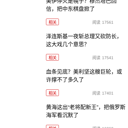
美伊停火是幌子？穆杰塔巴回
信，把中东棋盘掀了
相关
阅读
17561
泽连斯基一夜斩总理又砍防长，
这大戏几个意思？
相关
阅读
17541
血条见底？美利坚这艘巨轮，或
许撑不了多久了
相关
阅读
17401
黄海这出“老将配新王”，把俄罗斯
海军看沉默了