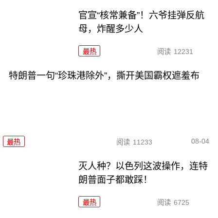
官宣“核常兼备”！六爷挂弹反航
母，炸醒多少人
最热
阅读
12231
特朗普一句“珍珠港除外”，撕开美国霸权遮羞布
08-04
最热
阅读
11233
灭人种？以色列这波操作，连特
朗普面子都敢踩！
最热
阅读
6725