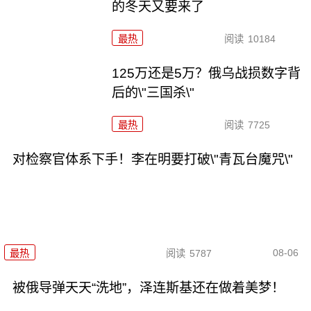
的冬天又要来了
最热
阅读
10184
125万还是5万？俄乌战损数字背
后的\"三国杀\"
最热
阅读
7725
对检察官体系下手！李在明要打破\"青瓦台魔咒\"
08-06
最热
阅读
5787
被俄导弹天天“洗地”，泽连斯基还在做着美梦！