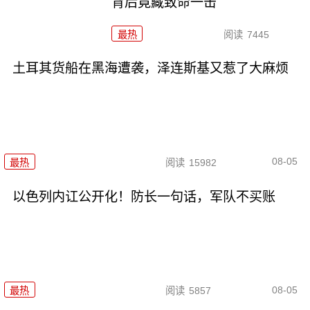
背后竟藏致命一击
最热
阅读
7445
土耳其货船在黑海遭袭，泽连斯基又惹了大麻烦
08-05
最热
阅读
15982
以色列内讧公开化！防长一句话，军队不买账
08-05
最热
阅读
5857