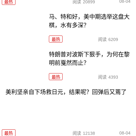
08-04
最热
阅读
20899
马、特和好，美中期选举这盘大
棋，水有多深？
最热
阅读
6209
特朗普对波斯下狠手，为何在黎
明前戛然而止？
最热
阅读
4393
美利坚亲自下场救日元，结果呢？回弹后又蔫了
08-04
最热
阅读
12138