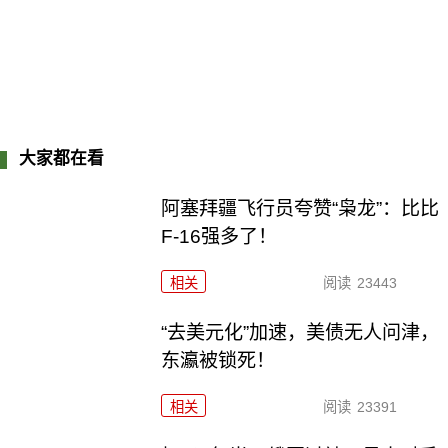
大家都在看
阿塞拜疆飞行员夸赞“枭龙”：比比
F-16强多了！
相关
阅读
23443
“去美元化”加速，美债无人问津，
东瀛被锁死！
相关
阅读
23391