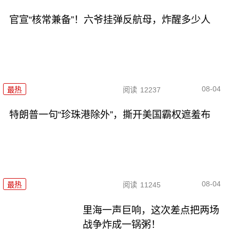
官宣“核常兼备”！六爷挂弹反航母，炸醒多少人
08-04
最热
阅读
12237
特朗普一句“珍珠港除外”，撕开美国霸权遮羞布
08-04
最热
阅读
11245
里海一声巨响，这次差点把两场
战争炸成一锅粥！