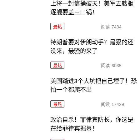
上将一封信捅破天！美军五艘驱
逐舰要盖三口锅！
最热
阅读
7434
特朗普要对伊朗动手？最狠的还
没来，最骚的来了
最热
阅读
6035
美国踏进3个大坑把自己埋了！恐
怕一个都爬不出
最热
阅读
17429
政治自杀！菲律宾防长，你这是
在给菲律宾掘墓！