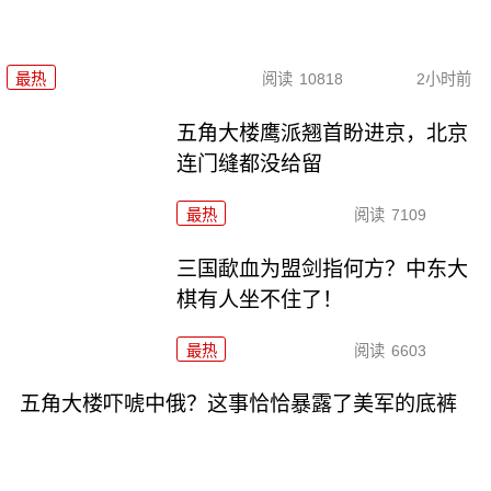
最热
阅读
10818
2小时前
五角大楼鹰派翘首盼进京，北京
连门缝都没给留
最热
阅读
7109
三国歃血为盟剑指何方？中东大
棋有人坐不住了！
最热
阅读
6603
五角大楼吓唬中俄？这事恰恰暴露了美军的底裤