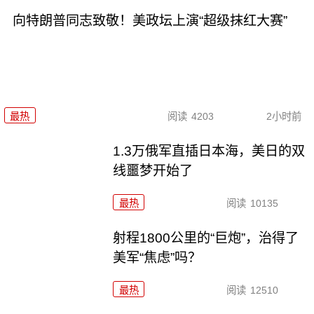
向特朗普同志致敬！美政坛上演“超级抹红大赛”
最热
阅读
4203
2小时前
1.3万俄军直插日本海，美日的双
线噩梦开始了
最热
阅读
10135
射程1800公里的“巨炮”，治得了
美军“焦虑”吗？
最热
阅读
12510