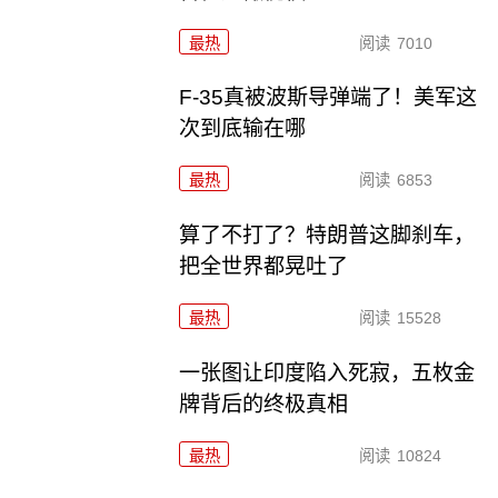
最热
阅读
7010
F-35真被波斯导弹端了！美军这
次到底输在哪
最热
阅读
6853
算了不打了？特朗普这脚刹车，
把全世界都晃吐了
最热
阅读
15528
一张图让印度陷入死寂，五枚金
牌背后的终极真相
最热
阅读
10824