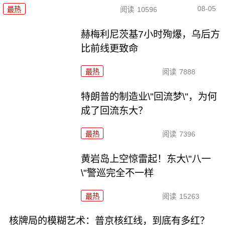
08-05
最热
阅读
10596
赫梅利尼茨基7小时殉爆，乌后方
比前线更致命
最热
阅读
7888
特朗普的制造业\"回流梦\"，为何
成了回流东大？
最热
阅读
7396
黄岩岛上空惊雷起！东大\"八一
\"警巡完全不一样
最热
阅读
15263
核牌局的模糊艺术：普京核红线，到底有多红？