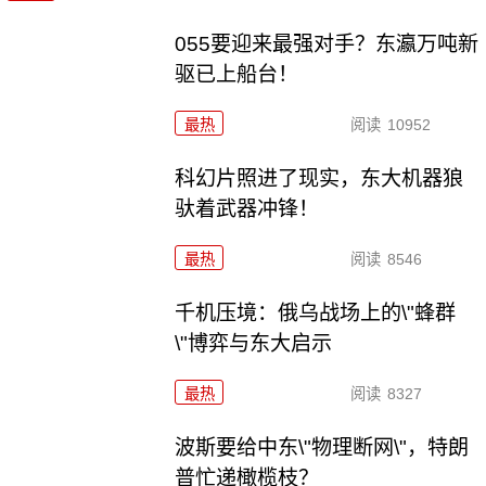
055要迎来最强对手？东瀛万吨新
驱已上船台！
最热
阅读
10952
科幻片照进了现实，东大机器狼
驮着武器冲锋！
最热
阅读
8546
千机压境：俄乌战场上的\"蜂群
\"博弈与东大启示
最热
阅读
8327
波斯要给中东\"物理断网\"，特朗
普忙递橄榄枝？