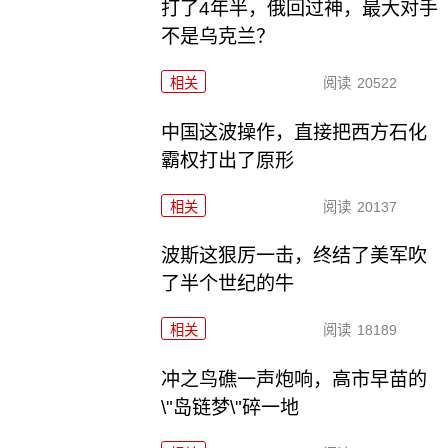
打了4年半，俄回过神，最大对手
不是乌克兰？
相关
阅读
20522
中国这波操作，直接把西方石化
霸权打出了原形
相关
阅读
20137
波斯这狠厉一击，终结了美军吹
了半个世纪的牛
相关
阅读
18189
冲之鸟礁一声炮响，高市早苗的
\"岛链梦\"碎一地