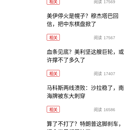
相关
阅读
17569
美伊停火是幌子？穆杰塔巴回
信，把中东棋盘掀了
相关
阅读
17567
血条见底？美利坚这艘巨轮，或
许撑不了多久了
相关
阅读
17407
马科斯两线溃败：沙拉稳了，南
海牌被东大刺穿
相关
阅读
16586
算了不打了？特朗普这脚刹车，