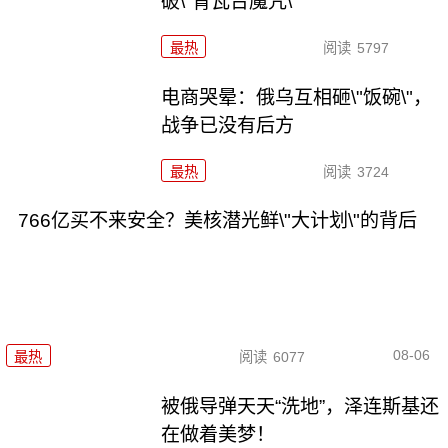
破\"青瓦台魔咒\"
最热
阅读
5797
电商哭晕：俄乌互相砸\"饭碗\"，
战争已没有后方
最热
阅读
3724
766亿买不来安全？美核潜光鲜\"大计划\"的背后
08-06
最热
阅读
6077
被俄导弹天天“洗地”，泽连斯基还
在做着美梦！