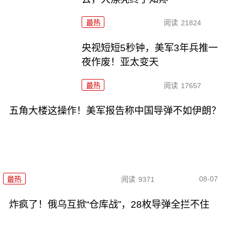
最热
阅读
21824
央视短短5秒钟，美军3年兵推一
夜作废！亚太变天
最热
阅读
17657
五角大楼这操作！美军报告称中国导弹不如伊朗？
08-07
最热
阅读
9371
炸疯了！俄乌互掀“仓库战”，28枚导弹全拦不住