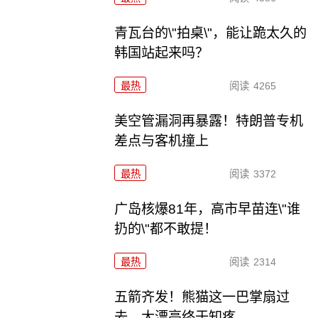
青瓦台的\"拍桌\"，能让跪太久的
韩国站起来吗？
最热
阅读
4265
美空管漏洞再暴露！特朗普专机
差点与客机撞上
最热
阅读
3372
广岛核爆81年，高市早苗连\"谁
扔的\"都不敢提！
最热
阅读
2314
五箭齐发！熊猫这一巴掌扇过
去，大漂亮终于知疼