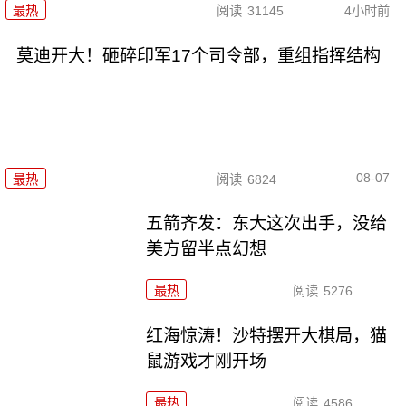
最热
阅读
31145
4小时前
莫迪开大！砸碎印军17个司令部，重组指挥结构
08-07
最热
阅读
6824
五箭齐发：东大这次出手，没给
美方留半点幻想
最热
阅读
5276
红海惊涛！沙特摆开大棋局，猫
鼠游戏才刚开场
最热
阅读
4586