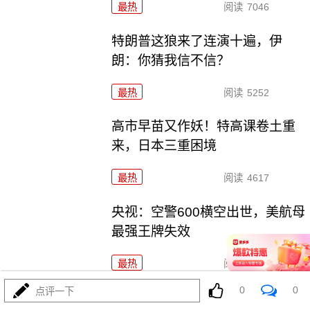
最热
阅读
7046
特朗普这狼来了连演十遍，伊
朗：你猜我信不信？
最热
阅读
5252
高市早苗又作妖！特高课卷土重
来，日本三重困境
最热
阅读
4617
央视：空警600横空出世，美航母
最强王牌失效
最热
阅读
23633
0
0
点评一下
美利坚资源收割局：特朗普为何