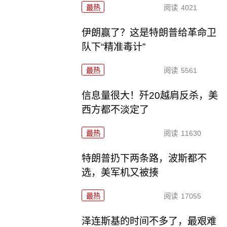
最热
阅读
4021
伊朗赢了？这是特朗普给革命卫
队下“精准毒计”
最热
阅读
5561
信息量很大！歼20越肩反杀，美
西方都不淡定了
最热
阅读
11630
特朗普扔下两条路，波斯都不
选，美军机又被揍
最热
阅读
17055
泽连斯基的时间不多了，最艰难