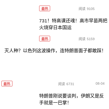
最热
阅读
9105
731！特高课还魂！高市早苗两把
火烧穿日本国运
最热
阅读
5159
灭人种？以色列这波操作，连特朗普面子都敢踩！
08-04
最热
阅读
6731
特朗普刚说要谈判，伊朗又是反
手就是一巴掌！